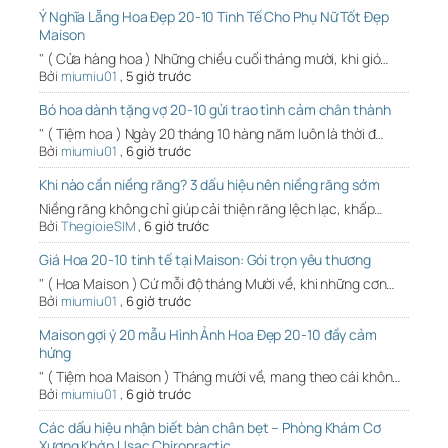
Ý Nghĩa Lẵng Hoa Đẹp 20-10 Tinh Tế Cho Phụ Nữ Tốt Đẹp
Maison
" ( Cửa hàng hoa ) Những chiều cuối tháng mười, khi gió…
Bởi
miumiu01
,
5 giờ trước
Bó hoa dành tặng vợ 20-10 gửi trao tình cảm chân thành
" ( Tiệm hoa ) Ngày 20 tháng 10 hàng năm luôn là thời đ…
Bởi
miumiu01
,
6 giờ trước
Khi nào cần niềng răng? 3 dấu hiệu nên niềng răng sớm
Niềng răng không chỉ giúp cải thiện răng lệch lạc, khấp…
Bởi
ThegioieSIM
,
6 giờ trước
Giá Hoa 20-10 tinh tế tại Maison: Gói trọn yêu thương
" ( Hoa Maison ) Cứ mỗi độ tháng Mười về, khi những cơn…
Bởi
miumiu01
,
6 giờ trước
Maison gợi ý 20 mẫu Hình Ảnh Hoa Đẹp 20-10 đầy cảm
hứng
" ( Tiệm hoa Maison ) Tháng mười về, mang theo cái khôn…
Bởi
miumiu01
,
6 giờ trước
Các dấu hiệu nhận biết bàn chân bẹt – Phòng Khám Cơ
Xương Khớp Usac Chiropractic