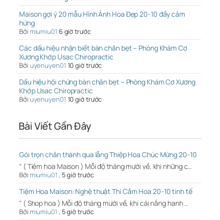
Maison gợi ý 20 mẫu Hình Ảnh Hoa Đẹp 20-10 đầy cảm
hứng
Bởi
miumiu01
6 giờ trước
Các dấu hiệu nhận biết bàn chân bẹt – Phòng Khám Cơ
Xương Khớp Usac Chiropractic
Bởi
uyenuyen01
10 giờ trước
Dấu hiệu hội chứng bàn chân bẹt – Phòng Khám Cơ Xương
Khớp Usac Chiropractic
Bởi
uyenuyen01
10 giờ trước
Bài Viết Gần Đây
Gói trọn chân thành qua lẵng Thiệp Hoa Chúc Mừng 20-10
" ( Tiệm hoa Maison ) Mỗi độ tháng mười về, khi những c…
Bởi
miumiu01
,
5 giờ trước
Tiệm Hoa Maison: Nghệ thuật Thi Cắm Hoa 20-10 tinh tế
" ( Shop hoa ) Mỗi độ tháng mười về, khi cái nắng hanh …
Bởi
miumiu01
,
5 giờ trước