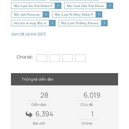
Máy Lạnh Âm Trần Daikin F
5
Máy Lạnh Giấu Trần Panaso
5
Máy lạnh Panasonic
5
Máy Lạnh Tủ Đứng Daikin F
5
diện tích sử dụng Máy lạ
5
Máy Lạnh Tủ Đứng Panason
5
Xem tất cả thẻ (907)
Chia sẻ:
Thống kê diễn đàn
28
6,019
Diễn đàn
Chủ đề
6,394
1
Bài viết
Online