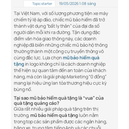
19/05/2026 1:08 sáng
Topic starter
Tại Việt Nam, với số lượng phương tiện xe máy
chiếm tỷ lệ áp đảo, chiếc mũ bảo hiểm đã trở
thành vật dụng “bất ly thân” của đại đa số
người dân mỗi khi ra đường. Tận dụng đặc
điểm văn hóa giao thông này, các doanh
nghiệp đã biến những chiếc mũ bảo hộ thông
thường thành một công cụ truyền thông vô
cùng đắc lực. Lựa chọn
mũ bảo hiểm quà
tặng
in logo không chỉ là cách doanh nghiệp
thể hiện sự quan tâm đến an toàn của khách
hàng, mà còn là giải pháp Marketing “0 đồng”
mang lại hiệu ứng lan tỏa thương hiệu cực kỳ
bùng nổ.
Tại sao mũ bảo hiểm quà tặng là “vua” của
quà tặng quảng cáo?
Giữa rất nhiều giải pháp quà tặng trên thị
trường,
mũ bảo hiểm quà tặng
luôn nằm
trong top các sản phẩm được các ngân hàng,
hãng xe, trung tâm tiếng Anh và các chuỗi