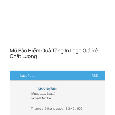
Mũ Bảo Hiểm Quà Tặng In Logo Giá Rẻ,
Chất Lượng
Last Post
RSS
nguoiaylaai
(@nguoiaylaai)
Famed Member
Tham gia: 9 tháng trước
Bài viết: 900