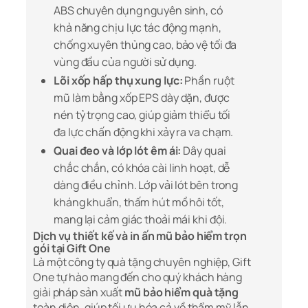
ABS chuyên dụng nguyên sinh, có
khả năng chịu lực tác động mạnh,
chống xuyên thủng cao, bảo vệ tối đa
vùng đầu của người sử dụng.
Lõi xốp hấp thụ xung lực:
Phần ruột
mũ làm bằng xốp EPS dày dặn, được
nén tỷ trọng cao, giúp giảm thiểu tối
đa lực chấn động khi xảy ra va chạm.
Quai đeo và lớp lót êm ái:
Dây quai
chắc chắn, có khóa cài linh hoạt, dễ
dàng điều chỉnh. Lớp vải lót bên trong
kháng khuẩn, thấm hút mồ hôi tốt,
mang lại cảm giác thoải mái khi đội.
Dịch vụ thiết kế và in ấn mũ bảo hiểm trọn
gói tại Gift One
Là một công ty quà tặng chuyên nghiệp, Gift
One tự hào mang đến cho quý khách hàng
giải pháp sản xuất
mũ bảo hiểm quà tặng
toàn diện, giúp tối ưu hóa cả về thẩm mỹ lẫn