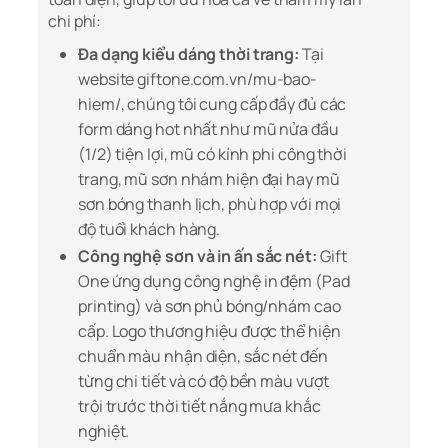
chi phí:
Đa dạng kiểu dáng thời trang:
Tại
website
giftone.com.vn/mu-bao-
hiem/
, chúng tôi cung cấp đầy đủ các
form dáng hot nhất như mũ nửa đầu
(1/2) tiện lợi, mũ có kính phi công thời
trang, mũ sơn nhám hiện đại hay mũ
sơn bóng thanh lịch, phù hợp với mọi
độ tuổi khách hàng.
Công nghệ sơn và in ấn sắc nét:
Gift
One ứng dụng công nghệ in đệm (Pad
printing) và sơn phủ bóng/nhám cao
cấp. Logo thương hiệu được thể hiện
chuẩn màu nhận diện, sắc nét đến
từng chi tiết và có độ bền màu vượt
trội trước thời tiết nắng mưa khắc
nghiệt.