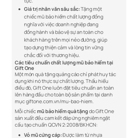
tục.
Giá trị nhân văn sâu sắc:
Tặng một
chiếc mũ bảo hiểm chất lượng đồng
nghĩa với việc doanh nghiệp đang
đồng hành và bảo vệ sự an toàn cho
khách hàng trên mọi nẻo đường, giúp
tạo dựng thiện cảm và lòng tin vững
chắc đối với thương hiệu.
Các tiêu chuẩn chất lượng mũ bảo hiểm tại
Gift One
Một món quà tặng quảng cáo chỉ phát huy tác
dụng khi nó thực sự chất lượng. Thấu hiểu
điều đó, Gift One luôn đặt tiêu chuẩn an toàn
lên hàng đầu cho toàn bộ sản phẩm tại danh
mục
giftone.com.vn/mu-bao-hiem
.
Mỗi chiếc
mũ bảo hiểm quà tặng
do Gift One
sản xuất đều cam kết đáp ứng nghiêm ngặt
cấu tạo chuẩn QCVN 2:2008/BKHCN:
Vỏ mũ cứng cáp:
Được làm từ nhựa