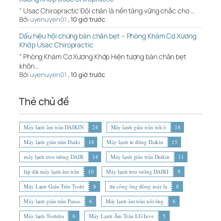
" Usac Chiropractic Đôi chân là nền tảng vững chắc cho …
Bởi
uyenuyen01
,
10 giờ trước
Dấu hiệu hội chứng bàn chân bẹt – Phòng Khám Cơ Xương
Khớp Usac Chiropractic
" Phòng Khám Cơ Xương Khớp Hiện tượng bàn chân bẹt
khôn…
Bởi
uyenuyen01
,
10 giờ trước
Thẻ chủ đề
Máy lạnh âm trần DAIKIN
24
Máy lạnh giấu trần nối ố
18
Máy lạnh giấu trần Daiki
18
Máy lạnh tủ đứng Daikin
15
máy lạnh treo tường DAIK
14
Máy lạnh giấu trần Daikin
11
lắp đặt máy lạnh âm trần
10
Máy lạnh treo tường DAIKI
9
Máy Lạnh Giấu Trần Toshi
8
thi công ống đồng máy lạ
8
Máy lạnh giấu trần Panas
6
Máy lạnh âm trần nối ống
6
Máy lạnh Toshiba
6
Máy Lạnh Âm Trần LG Inve
5