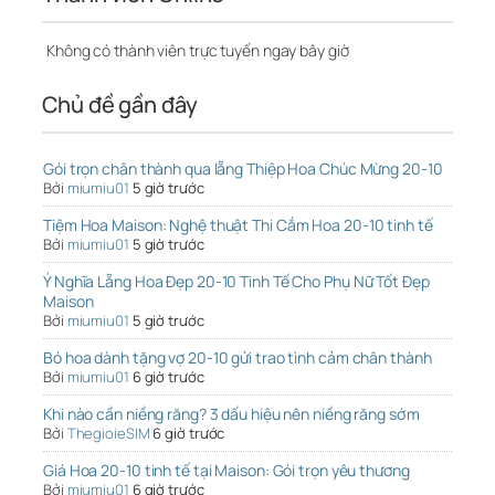
Không có thành viên trực tuyến ngay bây giờ
Chủ đề gần đây
Gói trọn chân thành qua lẵng Thiệp Hoa Chúc Mừng 20-10
Bởi
miumiu01
5 giờ trước
Tiệm Hoa Maison: Nghệ thuật Thi Cắm Hoa 20-10 tinh tế
Bởi
miumiu01
5 giờ trước
Ý Nghĩa Lẵng Hoa Đẹp 20-10 Tinh Tế Cho Phụ Nữ Tốt Đẹp
Maison
Bởi
miumiu01
5 giờ trước
Bó hoa dành tặng vợ 20-10 gửi trao tình cảm chân thành
Bởi
miumiu01
6 giờ trước
Khi nào cần niềng răng? 3 dấu hiệu nên niềng răng sớm
Bởi
ThegioieSIM
6 giờ trước
Giá Hoa 20-10 tinh tế tại Maison: Gói trọn yêu thương
Bởi
miumiu01
6 giờ trước