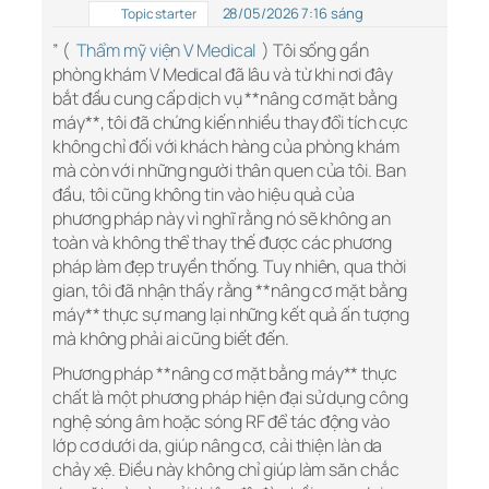
28/05/2026 7:16 sáng
Topic starter
” (
Thẩm mỹ viện V Medical
) Tôi sống gần
phòng khám V Medical đã lâu và từ khi nơi đây
bắt đầu cung cấp dịch vụ **nâng cơ mặt bằng
máy**, tôi đã chứng kiến nhiều thay đổi tích cực
không chỉ đối với khách hàng của phòng khám
mà còn với những người thân quen của tôi. Ban
đầu, tôi cũng không tin vào hiệu quả của
phương pháp này vì nghĩ rằng nó sẽ không an
toàn và không thể thay thế được các phương
pháp làm đẹp truyền thống. Tuy nhiên, qua thời
gian, tôi đã nhận thấy rằng **nâng cơ mặt bằng
máy** thực sự mang lại những kết quả ấn tượng
mà không phải ai cũng biết đến.
Phương pháp **nâng cơ mặt bằng máy** thực
chất là một phương pháp hiện đại sử dụng công
nghệ sóng âm hoặc sóng RF để tác động vào
lớp cơ dưới da, giúp nâng cơ, cải thiện làn da
chảy xệ. Điều này không chỉ giúp làm săn chắc