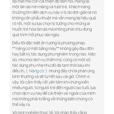
da mặt mà còn cải thiện độ đàn hồi, mang lại
một làn da mịn màng và tươi trẻ. Khách hàng
thường tìm đến dịch vụ này vì lý do đơn giản là nó
không cần phẫu thuật mà vẫn mang lại hiệu quả
rõ rệt, một sự lựa chọn lý tưởng cho những ai
muốn trẻ hóa làn da mà không phải chịu đựng
quá trình hồi phục dài ngày.
Điều tôi đặc biệt ấn tượng là phương pháp
**nâng cơ mặt bằng máy** không gây đau đớn
hay bất kỳ tác dụng phụ nghiêm trọng nào. Mặc
dù, như mọi dịch vụ thẩm mỹ, cũng có một số
tác dụng phụ nhẹ như đỏ da tạm thời sau khi
điều trị, (
Nâng cơ
) nhưng đây chỉ là phản ứng
bình thường và sẽ tự hết sau vài giờ. Chính vì
vậy, tôi cảm thấy rất yên tâm khi chứng kiến
nhiều người, từ người trẻ đến người cao tuổi, lựa
chọn dịch vụ này để cải thiện vẻ ngoài của mình
mà không phải lo lắng về những biến chứng có
thể xảy ra.
Với kinh nghiệm thực tế, tôi nhận thấy rằng