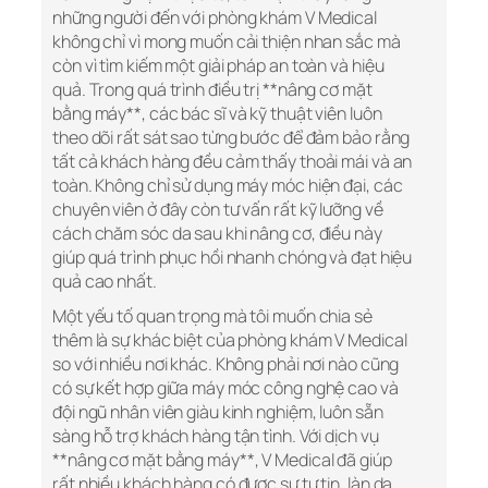
những người đến với phòng khám V Medical
không chỉ vì mong muốn cải thiện nhan sắc mà
còn vì tìm kiếm một giải pháp an toàn và hiệu
quả. Trong quá trình điều trị **nâng cơ mặt
bằng máy**, các bác sĩ và kỹ thuật viên luôn
theo dõi rất sát sao từng bước để đảm bảo rằng
tất cả khách hàng đều cảm thấy thoải mái và an
toàn. Không chỉ sử dụng máy móc hiện đại, các
chuyên viên ở đây còn tư vấn rất kỹ lưỡng về
cách chăm sóc da sau khi nâng cơ, điều này
giúp quá trình phục hồi nhanh chóng và đạt hiệu
quả cao nhất.
Một yếu tố quan trọng mà tôi muốn chia sẻ
thêm là sự khác biệt của phòng khám V Medical
so với nhiều nơi khác. Không phải nơi nào cũng
có sự kết hợp giữa máy móc công nghệ cao và
đội ngũ nhân viên giàu kinh nghiệm, luôn sẵn
sàng hỗ trợ khách hàng tận tình. Với dịch vụ
**nâng cơ mặt bằng máy**, V Medical đã giúp
rất nhiều khách hàng có được sự tự tin, làn da