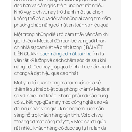
đẹp hơn và cảm giác trẻ trung hơn rất nhiều.
Nhờ vậy, dịch vụ này trở thành một lựa chọn
không thể bỏ qua đối với những ai đang tìm kiếm
phương pháp nâng cơ mặt an toàn và hiệu quả.
Một trong những điều tôi cảm thấy yên tâm khi
giới thiệu V Medical đến bạn bè và người thân
chính là sự cam kết về chất lượng ( BÀI VIẾT
LIÊN QUAN:
cách nâng cơ mặt tại nhà
) n tư
vấn rất kỹ lưỡng về cách chăm sóc da sau khi
nâng cơ, điều này giúp quá trình phục hồi nhanh
chóng và đạt hiệu quả cao nhất.
Một yếu tố quan trọng mà tôi muốn chia sẻ
thêm là sự khác biệt của phòng khám V Medical
so với nhiều nơi khác. Không phải nơi nào cũng
có sự kết hợp giữa máy móc công nghệ cao và
đội ngũ nhân viên giàu kinh nghiệm, luôn sẵn
sàng hỗ trợ khách hàng tận tình. Với dịch vụ
**nâng cơ mặt bằng máy**, V Medical đã giúp
rất nhiều khách hàng có được sự tự tin, làn da