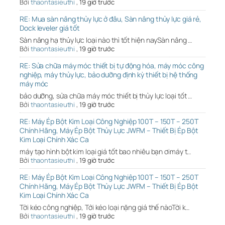
Bởi
thaontasieuthi
,
19 giờ trước
RE: Mua sàn nâng thủy lực ở đâu, Sàn nâng thủy lực giá rẻ,
Dock leveler giá tốt
Sàn nâng hạ thủy lực loại nào thì tốt hiện naySàn nâng …
Bởi
thaontasieuthi
,
19 giờ trước
RE: Sửa chữa máy móc thiết bị tự động hóa, máy móc công
nghiệp, máy thủy lực, bảo dưỡng định kỳ thiết bị hệ thống
máy móc
bảo dưỡng, sửa chữa máy móc thiết bị thủy lực loại tốt …
Bởi
thaontasieuthi
,
19 giờ trước
RE: Máy Ép Bột Kim Loại Công Nghiệp 100T – 150T – 250T
Chính Hãng, Máy Ép Bột Thủy Lực JWFM – Thiết Bị Ép Bột
Kim Loại Chính Xác Ca
máy tạo hình bột kim loại giá tốt bao nhiêu bạn ơimáy t…
Bởi
thaontasieuthi
,
19 giờ trước
RE: Máy Ép Bột Kim Loại Công Nghiệp 100T – 150T – 250T
Chính Hãng, Máy Ép Bột Thủy Lực JWFM – Thiết Bị Ép Bột
Kim Loại Chính Xác Ca
Tời kéo công nghiệp, Tới kéo loại nặng giá thế nàoTời k…
Bởi
thaontasieuthi
,
19 giờ trước