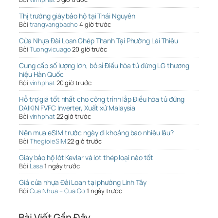
Thị trường giày bảo hộ tại Thái Nguyên
Bởi
trangvangbaoho
4 giờ trước
Cửa Nhựa Đài Loan Ghép Thanh Tại Phường Lái Thiêu
Bởi
Tuongvicuago
20 giờ trước
Cung cấp số lượng lớn, bỏ sỉ Điều hòa tủ đứng LG thương
hiệu Hàn Quốc
Bởi
vinhphat
20 giờ trước
Hỗ trợ giá tốt nhất cho công trình lắp Điều hòa tủ đứng
DAIKIN FVFC Inverter, Xuất xứ Malaysia
Bởi
vinhphat
22 giờ trước
Nên mua eSIM trước ngày đi khoảng bao nhiêu lâu?
Bởi
ThegioieSIM
22 giờ trước
Giày bảo hộ lót Kevlar và lót thép loại nào tốt
Bởi
Lasa
1 ngày trước
Giá cửa nhựa Đài Loan tại phường Linh Tây
Bởi
Cua Nhua – Cua Go
1 ngày trước
Bài Viết Gần Đây