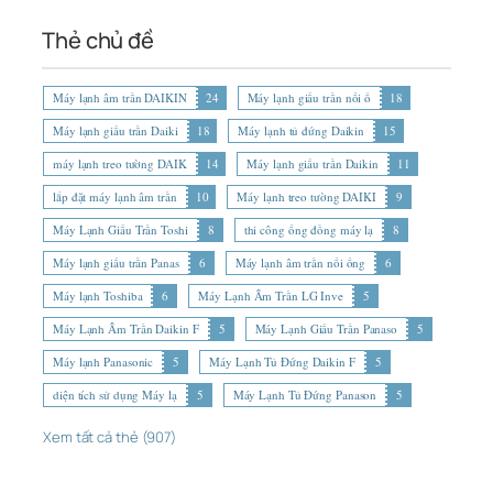
Thẻ chủ đề
Máy lạnh âm trần DAIKIN
24
Máy lạnh giấu trần nối ố
18
Máy lạnh giấu trần Daiki
18
Máy lạnh tủ đứng Daikin
15
máy lạnh treo tường DAIK
14
Máy lạnh giấu trần Daikin
11
lắp đặt máy lạnh âm trần
10
Máy lạnh treo tường DAIKI
9
Máy Lạnh Giấu Trần Toshi
8
thi công ống đồng máy lạ
8
Máy lạnh giấu trần Panas
6
Máy lạnh âm trần nối ống
6
Máy lạnh Toshiba
6
Máy Lạnh Âm Trần LG Inve
5
Máy Lạnh Âm Trần Daikin F
5
Máy Lạnh Giấu Trần Panaso
5
Máy lạnh Panasonic
5
Máy Lạnh Tủ Đứng Daikin F
5
diện tích sử dụng Máy lạ
5
Máy Lạnh Tủ Đứng Panason
5
Xem tất cả thẻ (907)