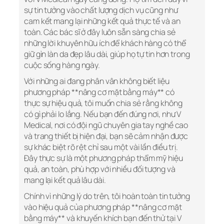
sự tin tưởng vào chất lượng dịch vụ cũng như
cam kết mang lại những kết quả thực tế và an
toàn. Các bác sĩ ở đây luôn sẵn sàng chia sẻ
những lời khuyên hữu ích để khách hàng có thể
giữ gìn làn da đẹp lâu dài, giúp họ tự tin hơn trong
cuộc sống hàng ngày.
Với những ai đang phân vân không biết liệu
phương pháp **nâng cơ mặt bằng máy** có
thực sự hiệu quả, tôi muốn chia sẻ rằng không
có gì phải lo lắng. Nếu bạn đến đúng nơi, như V
Medical, nơi có đội ngũ chuyên gia tay nghề cao
và trang thiết bị hiện đại, bạn sẽ cảm nhận được
sự khác biệt rõ rệt chỉ sau một vài lần điều trị.
Đây thực sự là một phương pháp thẩm mỹ hiệu
quả, an toàn, phù hợp với nhiều đối tượng và
mang lại kết quả lâu dài.
Chính vì những lý do trên, tôi hoàn toàn tin tưởng
vào hiệu quả của phương pháp **nâng cơ mặt
bằng máy** và khuyến khích bạn đến thử tại V