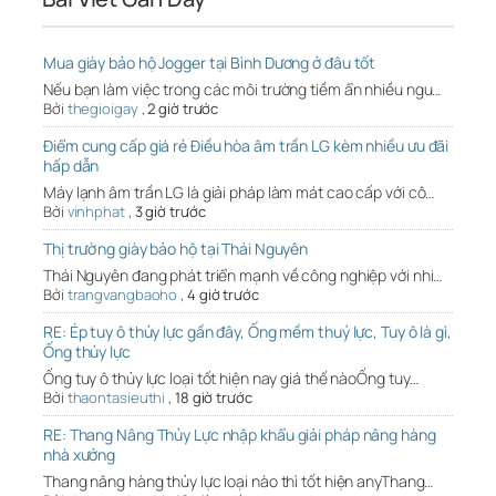
Mua giày bảo hộ Jogger tại Bình Dương ở đâu tốt
Nếu bạn làm việc trong các môi trường tiềm ẩn nhiều ngu…
Bởi
thegioigay
,
2 giờ trước
Điểm cung cấp giá rẻ Điều hòa âm trần LG kèm nhiều ưu đãi
hấp dẫn
Máy lạnh âm trần LG là giải pháp làm mát cao cấp với cô…
Bởi
vinhphat
,
3 giờ trước
Thị trường giày bảo hộ tại Thái Nguyên
Thái Nguyên đang phát triển mạnh về công nghiệp với nhi…
Bởi
trangvangbaoho
,
4 giờ trước
RE: Ép tuy ô thủy lực gần đây, Ống mềm thuỷ lực, Tuy ô là gì,
Ống thủy lực
Ống tuy ô thủy lực loại tốt hiện nay giá thế nàoỐng tuy…
Bởi
thaontasieuthi
,
18 giờ trước
RE: Thang Nâng Thủy Lực nhập khẩu giải pháp nâng hàng
nhà xưởng
Thang nâng hàng thủy lực loại nào thì tốt hiện anyThang…