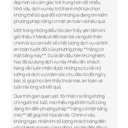
đẹp hơn và cảm giác trẻ trung hơn rất nhiều.
Nhờ vậy, dịch vụ này trở thành một lựa chọn
không thể bỏ qua đối với những ai đang tìm kiếm
phương pháp nâng cơ mặt an toàn và hiệu quả.
Một trong những điều tôi cảm thấy yên tâm khi
giới thiệu V Medical đến bạn bè và người thân
chính là sự cam kết về chất lượng dịch vụ và tính
an toàn tuyệt đối của phương pháp **nâng cơ
mặt bằng máy**. Dù là lần đầu tiên thử nghiệm,
hay đã sử dụng dịch vụ này nhiều lần, khách
hàng vẫn luôn nhận được những sự tư vấn kỹ
lưỡng và dịch vụ chăm sóc chu đáo từ đội ngũ y
bác sĩ, giúp họ cảm thấy thoải mái, an toàn và
luôn hài lòng với kết quả.
Qua thời gian quan sát, tôi nhận ra rằng không
chỉ người trẻ tuổi, mà nhiều người lớn tuổi cũng
đang tìm đến phương pháp **nâng cơ mặt bằng
máy** để giúp trẻ hóa làn da. Chính vì vậy,
không ngạc nhiên khi số lượng khách hàng đến
với V Medical ngày càng đông. Họ tìm đến đây vì