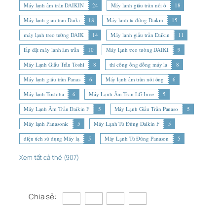
Máy lạnh âm trần DAIKIN
24
Máy lạnh giấu trần nối ố
18
Máy lạnh giấu trần Daiki
18
Máy lạnh tủ đứng Daikin
15
máy lạnh treo tường DAIK
14
Máy lạnh giấu trần Daikin
11
lắp đặt máy lạnh âm trần
10
Máy lạnh treo tường DAIKI
9
Máy Lạnh Giấu Trần Toshi
8
thi công ống đồng máy lạ
8
Máy lạnh giấu trần Panas
6
Máy lạnh âm trần nối ống
6
Máy lạnh Toshiba
6
Máy Lạnh Âm Trần LG Inve
5
Máy Lạnh Âm Trần Daikin F
5
Máy Lạnh Giấu Trần Panaso
5
Máy lạnh Panasonic
5
Máy Lạnh Tủ Đứng Daikin F
5
diện tích sử dụng Máy lạ
5
Máy Lạnh Tủ Đứng Panason
5
Xem tất cả thẻ (907)
Chia sẻ: