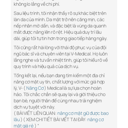
không lo lắng về chi phí.
Sau liệu trình, tôi nhận thấy rõ sự khác biệt trên
làn da của mình. Da mặt trở nên căng mịn, các
nếp nhăn mờ dần, và đặc biệt là vùng da quanh
mắt được nâng lên rõ rệt. Hiệu quả duy trì lâu
dài, giúp tôi tự tin hơn trong giao tiếp hàng ngày.
Tôi cũng rất hài lòng với thái độ phục vụ của đội
ngũ bác sĩ và chuyên viên tại V-Medical. Họ luôn
lắng nghe và tư vấn nhiệt tình, giúp tôi hiểu rõ về
quy trình và hiệu quả của dịch vụ.
Tổng kết lại, nếu bạn đang tìm kiếm một địa chỉ
nâng cơ mặt uy tín, chất lượng với mức giá hợp
lý, V- (
Nâng Cơ
) Medical là sự lựa chọn hoàn
hảo. Tôi chắc chắn sẽ quay lại và giới thiệu cho
bạn bè, người thân để cùng nhau trải nghiệm
dịch vụ tuyệt vời này.
( BÀI VIẾT LIÊN QUAN:
nâng cơ mặt giữ được bao
lâu
) ( XEM CHI TIẾT BÀI VIẾT TẠI ĐÂY:
nâng cơ
mặt giá rẻ
) “