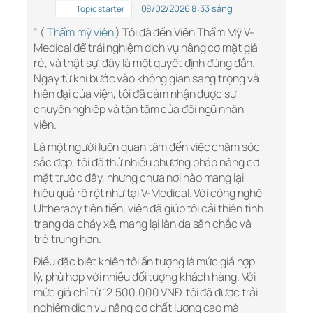
08/02/2026 8:33 sáng
Topic starter
” (
Thẩm mỹ viện
) Tôi đã đến Viện Thẩm Mỹ V-
Medical để trải nghiệm dịch vụ nâng cơ mặt giá
rẻ, và thật sự, đây là một quyết định đúng đắn.
Ngay từ khi bước vào không gian sang trọng và
hiện đại của viện, tôi đã cảm nhận được sự
chuyên nghiệp và tận tâm của đội ngũ nhân
viên.
Là một người luôn quan tâm đến việc chăm sóc
sắc đẹp, tôi đã thử nhiều phương pháp nâng cơ
mặt trước đây, nhưng chưa nơi nào mang lại
hiệu quả rõ rệt như tại V-Medical. Với công nghệ
Ultherapy tiên tiến, viện đã giúp tôi cải thiện tình
trạng da chảy xệ, mang lại làn da săn chắc và
trẻ trung hơn.
Điều đặc biệt khiến tôi ấn tượng là mức giá hợp
lý, phù hợp với nhiều đối tượng khách hàng. Với
mức giá chỉ từ 12.500.000 VNĐ, tôi đã được trải
nghiệm dịch vụ nâng cơ chất lượng cao mà