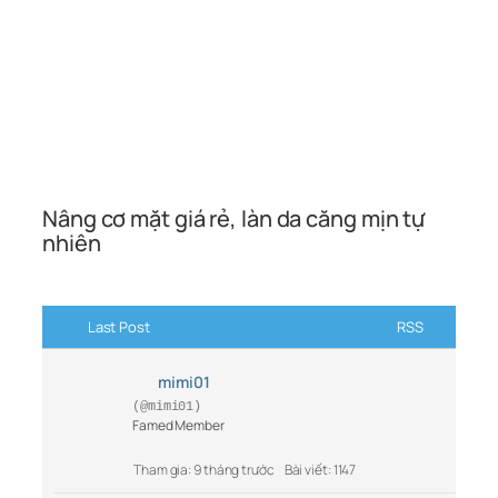
Nâng cơ mặt giá rẻ, làn da căng mịn tự
nhiên
Last Post
RSS
mimi01
(@mimi01)
Famed Member
Tham gia: 9 tháng trước
Bài viết: 1147