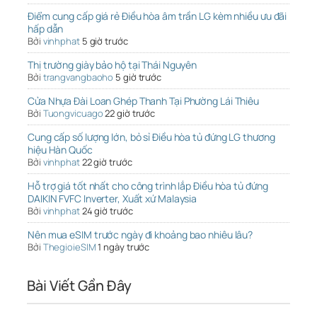
Điểm cung cấp giá rẻ Điều hòa âm trần LG kèm nhiều ưu đãi
hấp dẫn
Bởi
vinhphat
5 giờ trước
Thị trường giày bảo hộ tại Thái Nguyên
Bởi
trangvangbaoho
5 giờ trước
Cửa Nhựa Đài Loan Ghép Thanh Tại Phường Lái Thiêu
Bởi
Tuongvicuago
22 giờ trước
Cung cấp số lượng lớn, bỏ sỉ Điều hòa tủ đứng LG thương
hiệu Hàn Quốc
Bởi
vinhphat
22 giờ trước
Hỗ trợ giá tốt nhất cho công trình lắp Điều hòa tủ đứng
DAIKIN FVFC Inverter, Xuất xứ Malaysia
Bởi
vinhphat
24 giờ trước
Nên mua eSIM trước ngày đi khoảng bao nhiêu lâu?
Bởi
ThegioieSIM
1 ngày trước
Bài Viết Gần Đây