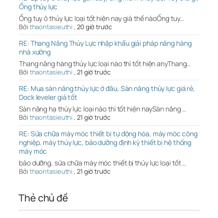
Ống thủy lực
Ống tuy ô thủy lực loại tốt hiện nay giá thế nàoỐng tuy…
Bởi
thaontasieuthi
,
20 giờ trước
RE: Thang Nâng Thủy Lực nhập khẩu giải pháp nâng hàng
nhà xưởng
Thang nâng hàng thủy lực loại nào thì tốt hiện anyThang…
Bởi
thaontasieuthi
,
21 giờ trước
RE: Mua sàn nâng thủy lực ở đâu, Sàn nâng thủy lực giá rẻ,
Dock leveler giá tốt
Sàn nâng hạ thủy lực loại nào thì tốt hiện naySàn nâng …
Bởi
thaontasieuthi
,
21 giờ trước
RE: Sửa chữa máy móc thiết bị tự động hóa, máy móc công
nghiệp, máy thủy lực, bảo dưỡng định kỳ thiết bị hệ thống
máy móc
bảo dưỡng, sửa chữa máy móc thiết bị thủy lực loại tốt …
Bởi
thaontasieuthi
,
21 giờ trước
Thẻ chủ đề