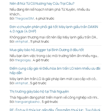
Nên đi Núi Tứ Cô Nương hay Cửu Trại Câu?
Nếu đang lên kế hoạch khám phá Tứ Xuyên, nhiều du
khách…
Bởi
ThegioieSIM
,
4 phút trước
Đơn vị chuyên phân phối giá tốt Máy lạnh giấu trần DAIKIN
4.0 ngựa (4.0HP)
Không gian thương mại rất nên lắp Máy lạnh giấu trần DA…
Bởi
vinhphat
,
11 phút trước
Mua giày bảo hộ Jogger tại Bình Dương ở đâu tốt
Nếu bạn làm việc trong các môi trường tiềm ẩn nhiều ngu…
Bởi
thegioigay
,
4 giờ trước
Điểm cung cấp giá rẻ Điều hòa âm trần LG kèm nhiều ưu đãi
hấp dẫn
Máy lạnh âm trần LG là giải pháp làm mát cao cấp với cô…
Bởi
vinhphat
,
5 giờ trước
Thị trường giày bảo hộ tại Thái Nguyên
Thái Nguyên đang phát triển mạnh về công nghiệp với nhi…
Bởi
trangvangbaoho
,
5 giờ trước
RE: Ép tuy ô thủy lực gần đây, Ống mềm thuỷ lực, Tuy ô là gì,