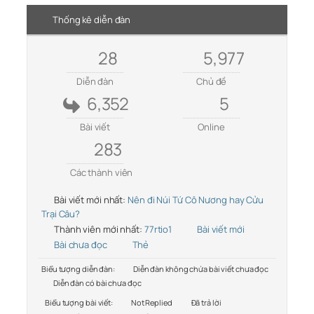
Thống kê diễn đàn
28
5,977
Diễn đàn
Chủ đề
6,352
5
Bài viết
Online
283
Các thành viên
Bài viết mới nhất:
Nên đi Núi Tứ Cô Nương hay Cửu
Trại Câu?
Thành viên mới nhất:
77rtio1
Bài viết mới
Bài chưa đọc
Thẻ
Biểu tượng diễn đàn:
Diễn đàn không chứa bài viết chưa đọc
Diễn đàn có bài chưa đọc
Biểu tượng bài viết:
Not Replied
Đã trả lời