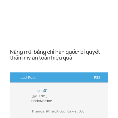
Nâng mũi bằng chỉ hàn quốc: bí quyết
thẩm mỹ an toàn hiệu quả
Last Post
RSS
ella01
(@ella01)
Noble Member
Tham gia: 9 tháng trước
Bài viết: 336