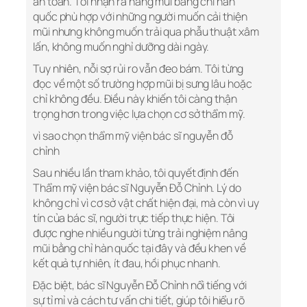
an toàn. Tôi nhận ra nâng mũi bằng chỉ hàn
quốc phù hợp với những người muốn cải thiện
mũi nhưng không muốn trải qua phẫu thuật xâm
lấn, không muốn nghỉ dưỡng dài ngày.
Tuy nhiên, nỗi sợ rủi ro vẫn đeo bám. Tôi từng
đọc về một số trường hợp mũi bị sưng lâu hoặc
chỉ không đều. Điều này khiến tôi càng thận
trọng hơn trong việc lựa chọn cơ sở thẩm mỹ.
vì sao chọn thẩm mỹ viện bác sĩ nguyễn đỗ
chỉnh
Sau nhiều lần tham khảo, tôi quyết định đến
Thẩm mỹ viện bác sĩ Nguyễn Đỗ Chỉnh. Lý do
không chỉ vì cơ sở vật chất hiện đại, mà còn vì uy
tín của bác sĩ, người trực tiếp thực hiện. Tôi
được nghe nhiều người từng trải nghiệm nâng
mũi bằng chỉ hàn quốc tại đây và đều khen về
kết quả tự nhiên, ít đau, hồi phục nhanh.
Đặc biệt, bác sĩ Nguyễn Đỗ Chỉnh nổi tiếng với
sự tỉ mỉ và cách tư vấn chi tiết, giúp tôi hiểu rõ