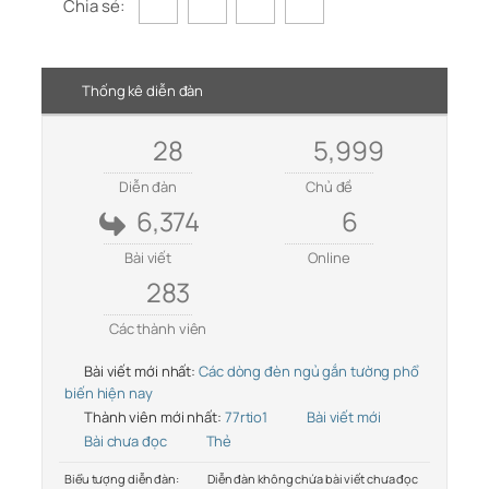
Chia sẻ:
Thống kê diễn đàn
28
5,999
Diễn đàn
Chủ đề
6,374
6
Bài viết
Online
283
Các thành viên
Bài viết mới nhất:
Các dòng đèn ngủ gắn tường phổ
biến hiện nay
Thành viên mới nhất:
77rtio1
Bài viết mới
Bài chưa đọc
Thẻ
Biểu tượng diễn đàn:
Diễn đàn không chứa bài viết chưa đọc