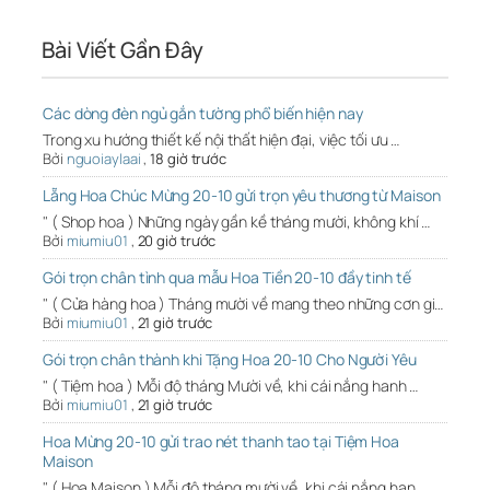
Bài Viết Gần Đây
Các dòng đèn ngủ gắn tường phổ biến hiện nay
Trong xu hướng thiết kế nội thất hiện đại, việc tối ưu …
Bởi
nguoiaylaai
,
18 giờ trước
Lẵng Hoa Chúc Mừng 20-10 gửi trọn yêu thương từ Maison
" ( Shop hoa ) Những ngày gần kề tháng mười, không khí …
Bởi
miumiu01
,
20 giờ trước
Gói trọn chân tình qua mẫu Hoa Tiền 20-10 đầy tinh tế
" ( Cửa hàng hoa ) Tháng mười về mang theo những cơn gi…
Bởi
miumiu01
,
21 giờ trước
Gói trọn chân thành khi Tặng Hoa 20-10 Cho Người Yêu
" ( Tiệm hoa ) Mỗi độ tháng Mười về, khi cái nắng hanh …
Bởi
miumiu01
,
21 giờ trước
Hoa Mừng 20-10 gửi trao nét thanh tao tại Tiệm Hoa
Maison
" ( Hoa Maison ) Mỗi độ tháng mười về, khi cái nắng han…