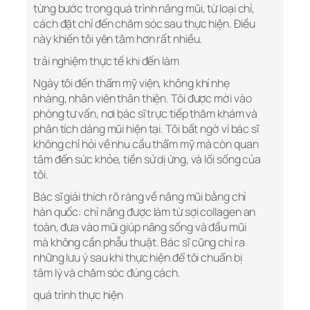
từng bước trong quá trình nâng mũi, từ loại chỉ,
cách đặt chỉ đến chăm sóc sau thực hiện. Điều
này khiến tôi yên tâm hơn rất nhiều.
trải nghiệm thực tế khi đến làm
Ngày tôi đến thẩm mỹ viện, không khí nhẹ
nhàng, nhân viên thân thiện. Tôi được mời vào
phòng tư vấn, nơi bác sĩ trực tiếp thăm khám và
phân tích dáng mũi hiện tại. Tôi bất ngờ vì bác sĩ
không chỉ hỏi về nhu cầu thẩm mỹ mà còn quan
tâm đến sức khỏe, tiền sử dị ứng, và lối sống của
tôi.
Bác sĩ giải thích rõ ràng về nâng mũi bằng chỉ
hàn quốc: chỉ nâng được làm từ sợi collagen an
toàn, đưa vào mũi giúp nâng sống và đầu mũi
mà không cần phẫu thuật. Bác sĩ cũng chỉ ra
những lưu ý sau khi thực hiện để tôi chuẩn bị
tâm lý và chăm sóc đúng cách.
quá trình thực hiện