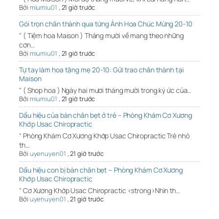
Bởi
miumiu01
,
21 giờ trước
Gói trọn chân thành qua từng Ảnh Hoa Chúc Mừng 20-10
" ( Tiệm hoa Maison ) Tháng mười về mang theo những
cơn…
Bởi
miumiu01
,
21 giờ trước
Tự tay làm hoa tặng mẹ 20-10: Gửi trao chân thành tại
Maison
" ( Shop hoa ) Ngày hai mươi tháng mười trong ký ức của…
Bởi
miumiu01
,
21 giờ trước
Dấu hiệu của bàn chân bẹt ở trẻ – Phòng Khám Cơ Xương
Khớp Usac Chiropractic
" Phòng Khám Cơ Xương Khớp Usac Chiropractic Trẻ nhỏ
th…
Bởi
uyenuyen01
,
21 giờ trước
Dấu hiệu con bị bàn chân bẹt – Phòng Khám Cơ Xương
Khớp Usac Chiropractic
" Cơ Xương Khớp Usac Chiropractic <strong>Nhìn th…
Bởi
uyenuyen01
,
21 giờ trước