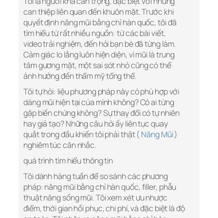
Tôi là người khá cẩn trọng, đặc biệt với những
can thiệp liên quan đến khuôn mặt. Trước khi
quyết định nâng mũi bằng chỉ hàn quốc, tôi đã
tìm hiểu từ rất nhiều nguồn: từ các bài viết,
video trải nghiệm, đến hỏi bạn bè đã từng làm.
Cảm giác lo lắng luôn hiện diện, vì mũi là trung
tâm gương mặt, một sai sót nhỏ cũng có thể
ảnh hưởng đến thẩm mỹ tổng thể.
Tôi tự hỏi: liệu phương pháp này có phù hợp với
dáng mũi hiện tại của mình không? Có ai từng
gặp biến chứng không? Sự thay đổi có tự nhiên
hay giả tạo? Những câu hỏi ấy liên tục quay
quắt trong đầu khiến tôi phải thật (
Nâng Mũi
)
nghiêm túc cân nhắc.
quá trình tìm hiểu thông tin
Tôi dành hàng tuần để so sánh các phương
pháp: nâng mũi bằng chỉ hàn quốc, filler, phẫu
thuật nâng sống mũi. Tôi xem xét ưu nhược
điểm, thời gian hồi phục, chi phí, và đặc biệt là độ