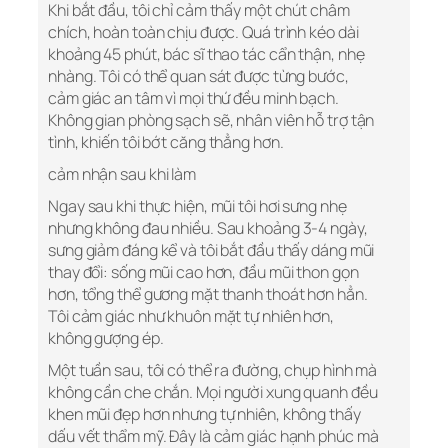
Khi bắt đầu, tôi chỉ cảm thấy một chút châm
chích, hoàn toàn chịu được. Quá trình kéo dài
khoảng 45 phút, bác sĩ thao tác cẩn thận, nhẹ
nhàng. Tôi có thể quan sát được từng bước,
cảm giác an tâm vì mọi thứ đều minh bạch.
Không gian phòng sạch sẽ, nhân viên hỗ trợ tận
tình, khiến tôi bớt căng thẳng hơn.
cảm nhận sau khi làm
Ngay sau khi thực hiện, mũi tôi hơi sưng nhẹ
nhưng không đau nhiều. Sau khoảng 3-4 ngày,
sưng giảm đáng kể và tôi bắt đầu thấy dáng mũi
thay đổi: sống mũi cao hơn, đầu mũi thon gọn
hơn, tổng thể gương mặt thanh thoát hơn hẳn.
Tôi cảm giác như khuôn mặt tự nhiên hơn,
không gượng ép.
Một tuần sau, tôi có thể ra đường, chụp hình mà
không cần che chắn. Mọi người xung quanh đều
khen mũi đẹp hơn nhưng tự nhiên, không thấy
dấu vết thẩm mỹ. Đây là cảm giác hạnh phúc mà