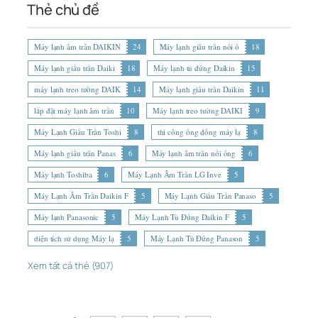
Thẻ chủ đề
Máy lạnh âm trần DAIKIN
24
Máy lạnh giấu trần nối ố
18
Máy lạnh giấu trần Daiki
18
Máy lạnh tủ đứng Daikin
15
máy lạnh treo tường DAIK
14
Máy lạnh giấu trần Daikin
11
lắp đặt máy lạnh âm trần
10
Máy lạnh treo tường DAIKI
9
Máy Lạnh Giấu Trần Toshi
8
thi công ống đồng máy lạ
8
Máy lạnh giấu trần Panas
6
Máy lạnh âm trần nối ống
6
Máy lạnh Toshiba
6
Máy Lạnh Âm Trần LG Inve
5
Máy Lạnh Âm Trần Daikin F
5
Máy Lạnh Giấu Trần Panaso
5
Máy lạnh Panasonic
5
Máy Lạnh Tủ Đứng Daikin F
5
diện tích sử dụng Máy lạ
5
Máy Lạnh Tủ Đứng Panason
5
Xem tất cả thẻ (907)