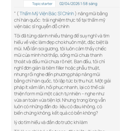
02/04/2026 1:58 sáng
Topic starter
” (
Thẩm Mỹ Viện Bác Sĩ Chỉnh
) nâng mũi bằng
chỉ hàn quốc: trải nghiệm thực tế tại thẩm mỹ
viện bác sĩ nguyễn đỗ chỉnh
Tôi đã từng dành nhiều tháng để suy nghĩ và tìm
hiểu về việc làm đẹp cho khuôn mặt, đặc biệt là
mũi. Mỗi lần soi gương, tôi luôn cảm thấy chiếc
mũi của mình hơi thấp, sống mũi chưa thanh
thoát và đầu mũi chưa rõ nét. Ban đầu, tôi chỉ
nghĩ đơn giản là tiêm filler hoặc phẫu thuật,
nhưng rồi nghe đến phương pháp nâng mũi
bằng chỉ hàn quốc, tôi lập tức bị thu hút. Một giải
pháp ít xâm lấn, hồi phục nhanh, lại có thể cải
thiện form mũi một cách tự nhiên – nghe như
vừa an toàn vừa tiện lợi. Nhưng trong lòng vẫn
luôn có những đắn đo: liệu có đau không, có
biến chứng không, kết quả có bền không?
lý do tìm hiểu và đắn đo trước khi làm