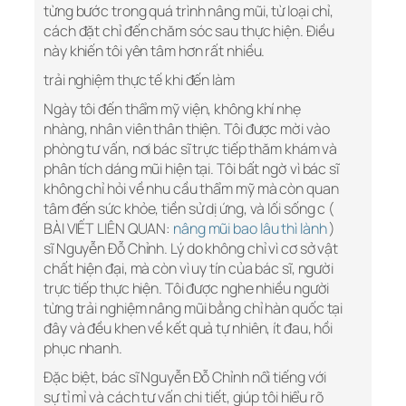
từng bước trong quá trình nâng mũi, từ loại chỉ,
cách đặt chỉ đến chăm sóc sau thực hiện. Điều
này khiến tôi yên tâm hơn rất nhiều.
trải nghiệm thực tế khi đến làm
Ngày tôi đến thẩm mỹ viện, không khí nhẹ
nhàng, nhân viên thân thiện. Tôi được mời vào
phòng tư vấn, nơi bác sĩ trực tiếp thăm khám và
phân tích dáng mũi hiện tại. Tôi bất ngờ vì bác sĩ
không chỉ hỏi về nhu cầu thẩm mỹ mà còn quan
tâm đến sức khỏe, tiền sử dị ứng, và lối sống c (
BÀI VIẾT LIÊN QUAN:
nâng mũi bao lâu thì lành
)
sĩ Nguyễn Đỗ Chỉnh. Lý do không chỉ vì cơ sở vật
chất hiện đại, mà còn vì uy tín của bác sĩ, người
trực tiếp thực hiện. Tôi được nghe nhiều người
từng trải nghiệm nâng mũi bằng chỉ hàn quốc tại
đây và đều khen về kết quả tự nhiên, ít đau, hồi
phục nhanh.
Đặc biệt, bác sĩ Nguyễn Đỗ Chỉnh nổi tiếng với
sự tỉ mỉ và cách tư vấn chi tiết, giúp tôi hiểu rõ