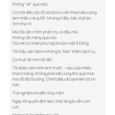
Không “vẽ” quá mức
Có một điều tôi rất sợ là bị tư vấn theo kiểu càng
làm nhiều càng tốt. Nhưng ở đây, bác sĩ phân
tích khá rõ:
Mũi tôi cần chỉnh phần trụ và đầu mũi
Không cần nâng quá cao
Giữ nét tự nhiên phù hợp khuôn mặt Á Đông
Tôi thấy yên tâm vì không bị “bán” thêm dịch vụ.
Ca thực tế nhìn rất đời
Tôi được xem hình ảnh trước – sau của nhiều
khách hàng. Không phải kiểu lung linh quá mức,
mà rất đời thường. Chính điều đó lại khiến tôi tin
hơn.
Trải nghiệm khi đến thực hiện
Ngày tôi quyết định làm, thật lòng là vẫn còn
run.