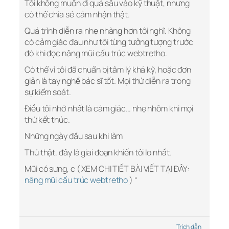
Tôi không muốn đi quá sâu vào kỹ thuật, nhưng
có thể chia sẻ cảm nhận thật.
Quá trình diễn ra nhẹ nhàng hơn tôi nghĩ. Không
có cảm giác đau như tôi từng tưởng tượng trước
đó khi đọc nâng mũi cấu trúc webtretho.
Có thể vì tôi đã chuẩn bị tâm lý khá kỹ, hoặc đơn
giản là tay nghề bác sĩ tốt. Mọi thứ diễn ra trong
sự kiểm soát.
Điều tôi nhớ nhất là cảm giác… nhẹ nhõm khi mọi
thứ kết thúc.
Những ngày đầu sau khi làm
Thú thật, đây là giai đoạn khiến tôi lo nhất.
Mũi có sưng, c ( XEM CHI TIẾT BÀI VIẾT TẠI ĐÂY:
nâng mũi cấu trúc webtretho
) “
Trích dẫn