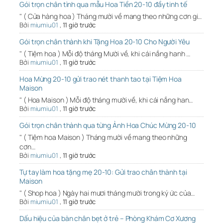
Gói trọn chân tình qua mẫu Hoa Tiền 20-10 đầy tinh tế
" ( Cửa hàng hoa ) Tháng mười về mang theo những cơn gi…
Bởi
miumiu01
,
11 giờ trước
Gói trọn chân thành khi Tặng Hoa 20-10 Cho Người Yêu
" ( Tiệm hoa ) Mỗi độ tháng Mười về, khi cái nắng hanh …
Bởi
miumiu01
,
11 giờ trước
Hoa Mừng 20-10 gửi trao nét thanh tao tại Tiệm Hoa
Maison
" ( Hoa Maison ) Mỗi độ tháng mười về, khi cái nắng han…
Bởi
miumiu01
,
11 giờ trước
Gói trọn chân thành qua từng Ảnh Hoa Chúc Mừng 20-10
" ( Tiệm hoa Maison ) Tháng mười về mang theo những
cơn…
Bởi
miumiu01
,
11 giờ trước
Tự tay làm hoa tặng mẹ 20-10: Gửi trao chân thành tại
Maison
" ( Shop hoa ) Ngày hai mươi tháng mười trong ký ức của…
Bởi
miumiu01
,
11 giờ trước
Dấu hiệu của bàn chân bẹt ở trẻ – Phòng Khám Cơ Xương