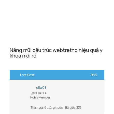
Nâng mũi cấu trúc webtretho hiệu quả y
khoa mới rõ
Last Post
RSS
ella01
(@ella01)
Noble Member
Tham gia: 9 tháng trước
Bài viết: 336