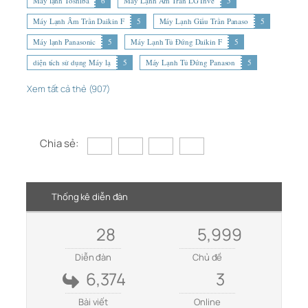
Máy lạnh Toshiba
6
Máy Lạnh Âm Trần LG Inve
5
Máy Lạnh Âm Trần Daikin F
5
Máy Lạnh Giấu Trần Panaso
5
Máy lạnh Panasonic
5
Máy Lạnh Tủ Đứng Daikin F
5
diện tích sử dụng Máy lạ
5
Máy Lạnh Tủ Đứng Panason
5
Xem tất cả thẻ (907)
Chia sẻ:
Thống kê diễn đàn
28
5,999
Diễn đàn
Chủ đề
6,374
3
Bài viết
Online