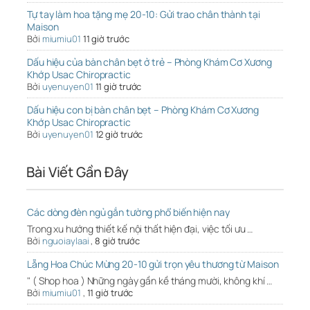
Tự tay làm hoa tặng mẹ 20-10: Gửi trao chân thành tại
Maison
Bởi
miumiu01
11 giờ trước
Dấu hiệu của bàn chân bẹt ở trẻ – Phòng Khám Cơ Xương
Khớp Usac Chiropractic
Bởi
uyenuyen01
11 giờ trước
Dấu hiệu con bị bàn chân bẹt – Phòng Khám Cơ Xương
Khớp Usac Chiropractic
Bởi
uyenuyen01
12 giờ trước
Bài Viết Gần Đây
Các dòng đèn ngủ gắn tường phổ biến hiện nay
Trong xu hướng thiết kế nội thất hiện đại, việc tối ưu …
Bởi
nguoiaylaai
,
8 giờ trước
Lẵng Hoa Chúc Mừng 20-10 gửi trọn yêu thương từ Maison
" ( Shop hoa ) Những ngày gần kề tháng mười, không khí …
Bởi
miumiu01
,
11 giờ trước