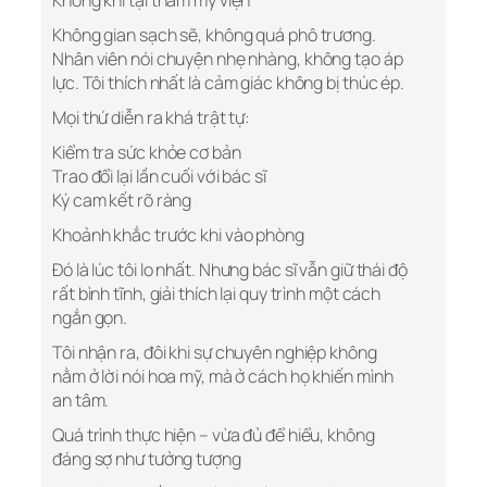
Không khí tại thẩm mỹ viện
Không gian sạch sẽ, không quá phô trương.
Nhân viên nói chuyện nhẹ nhàng, không tạo áp
lực. Tôi thích nhất là cảm giác không bị thúc ép.
Mọi thứ diễn ra khá trật tự:
Kiểm tra sức khỏe cơ bản
Trao đổi lại lần cuối với bác sĩ
Ký cam kết rõ ràng
Khoảnh khắc trước khi vào phòng
Đó là lúc tôi lo nhất. Nhưng bác sĩ vẫn giữ thái độ
rất bình tĩnh, giải thích lại quy trình một cách
ngắn gọn.
Tôi nhận ra, đôi khi sự chuyên nghiệp không
nằm ở lời nói hoa mỹ, mà ở cách họ khiến mình
an tâm.
Quá trình thực hiện – vừa đủ để hiểu, không
đáng sợ như tưởng tượng