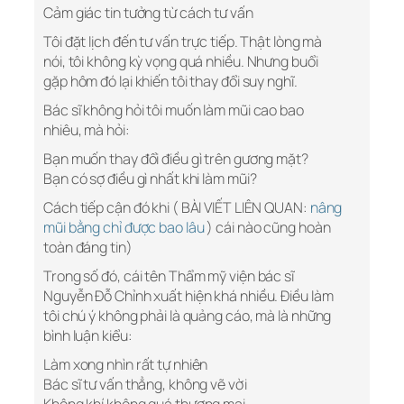
Cảm giác tin tưởng từ cách tư vấn
Tôi đặt lịch đến tư vấn trực tiếp. Thật lòng mà
nói, tôi không kỳ vọng quá nhiều. Nhưng buổi
gặp hôm đó lại khiến tôi thay đổi suy nghĩ.
Bác sĩ không hỏi tôi muốn làm mũi cao bao
nhiêu, mà hỏi:
Bạn muốn thay đổi điều gì trên gương mặt?
Bạn có sợ điều gì nhất khi làm mũi?
Cách tiếp cận đó khi ( BÀI VIẾT LIÊN QUAN:
nâng
mũi bằng chỉ được bao lâu
) cái nào cũng hoàn
toàn đáng tin)
Trong số đó, cái tên Thẩm mỹ viện bác sĩ
Nguyễn Đỗ Chỉnh xuất hiện khá nhiều. Điều làm
tôi chú ý không phải là quảng cáo, mà là những
bình luận kiểu:
Làm xong nhìn rất tự nhiên
Bác sĩ tư vấn thẳng, không vẽ vời