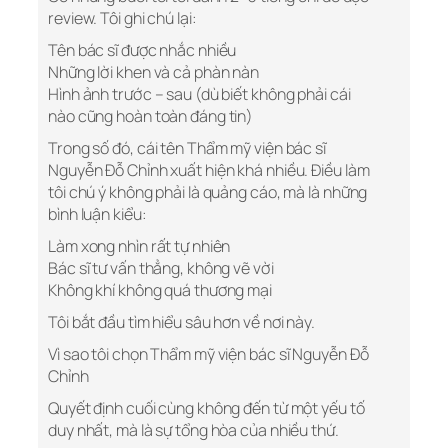
review. Tôi ghi chú lại:
Tên bác sĩ được nhắc nhiều
Những lời khen và cả phàn nàn
Hình ảnh trước – sau (dù biết không phải cái
nào cũng hoàn toàn đáng tin)
Trong số đó, cái tên Thẩm mỹ viện bác sĩ
Nguyễn Đỗ Chỉnh xuất hiện khá nhiều. Điều làm
tôi chú ý không phải là quảng cáo, mà là những
bình luận kiểu:
Làm xong nhìn rất tự nhiên
Bác sĩ tư vấn thẳng, không vẽ vời
Không khí không quá thương mại
Tôi bắt đầu tìm hiểu sâu hơn về nơi này.
Vì sao tôi chọn Thẩm mỹ viện bác sĩ Nguyễn Đỗ
Chỉnh
Quyết định cuối cùng không đến từ một yếu tố
duy nhất, mà là sự tổng hòa của nhiều thứ.