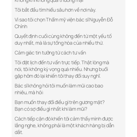
Không khí không quá thương mại
Tôi bắt đầu tìm hiểu sâu hơn về nơi này.
Vì sao tôi chọn Thẩm mỹ viện bác sĩ Nguyễn Đỗ
Chỉnh
Quyết định cuối cùng không đến từ một yếu tố
duy nhất, mà là sự tổng hòa của nhiều thứ.
Cảm giác tin tưởng từ cách tư vấn
Tôi đặt lịch đến tư vấn trực tiếp. Thật lòng mà
nói, tôi không kỳ vọng quá nhiều. Nhưng buổi
gặp hôm đó lại khiến tôi thay đổi suy nghĩ.
Bác sĩ không hỏi tôi muốn làm mũi cao bao
nhiêu, mà hỏi:
Bạn muốn thay đổi điều gì trên gương mặt?
Bạn có sợ điều gì nhất khi làm mũi?
Cách tiếp cận đó khiến tôi cảm thấy mình được
lắng nghe, không phải là một khách hàng bị dẫn
dắt.