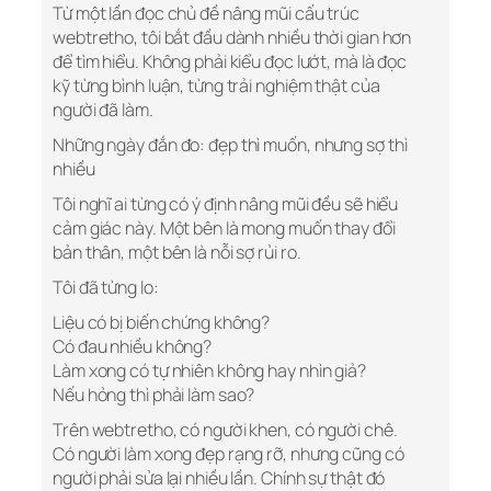
Từ một lần đọc chủ đề nâng mũi cấu trúc
webtretho, tôi bắt đầu dành nhiều thời gian hơn
để tìm hiểu. Không phải kiểu đọc lướt, mà là đọc
kỹ từng bình luận, từng trải nghiệm thật của
người đã làm.
Những ngày đắn đo: đẹp thì muốn, nhưng sợ thì
nhiều
Tôi nghĩ ai từng có ý định nâng mũi đều sẽ hiểu
cảm giác này. Một bên là mong muốn thay đổi
bản thân, một bên là nỗi sợ rủi ro.
Tôi đã từng lo:
Liệu có bị biến chứng không?
Có đau nhiều không?
Làm xong có tự nhiên không hay nhìn giả?
Nếu hỏng thì phải làm sao?
Trên webtretho, có người khen, có người chê.
Có người làm xong đẹp rạng rỡ, nhưng cũng có
người phải sửa lại nhiều lần. Chính sự thật đó