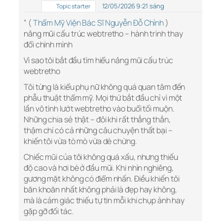
12/05/2026 9:21 sáng
Topic starter
” (
Thẩm Mỹ Viện Bác Sĩ Nguyễn Đỗ Chỉnh
)
nâng mũi cấu trúc webtretho – hành trình thay
đổi chính mình
Vì sao tôi bắt đầu tìm hiểu nâng mũi cấu trúc
webtretho
Tôi từng là kiểu phụ nữ không quá quan tâm đến
phẫu thuật thẩm mỹ. Mọi thứ bắt đầu chỉ vì một
lần vô tình lướt webtretho vào buổi tối muộn.
Những chia sẻ thật – đôi khi rất thẳng thắn,
thậm chí có cả những câu chuyện thất bại –
khiến tôi vừa tò mò vừa dè chừng.
Chiếc mũi của tôi không quá xấu, nhưng thiếu
độ cao và hơi bè ở đầu mũi. Khi nhìn nghiêng,
gương mặt không có điểm nhấn. Điều khiến tôi
băn khoăn nhất không phải là đẹp hay không,
mà là cảm giác thiếu tự tin mỗi khi chụp ảnh hay
gặp gỡ đối tác.