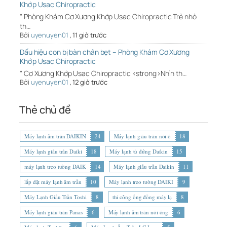
Khớp Usac Chiropractic
" Phòng Khám Cơ Xương Khớp Usac Chiropractic Trẻ nhỏ
th…
Bởi
uyenuyen01
,
11 giờ trước
Dấu hiệu con bị bàn chân bẹt – Phòng Khám Cơ Xương
Khớp Usac Chiropractic
" Cơ Xương Khớp Usac Chiropractic <strong>Nhìn th…
Bởi
uyenuyen01
,
12 giờ trước
Thẻ chủ đề
Máy lạnh âm trần DAIKIN
24
Máy lạnh giấu trần nối ố
18
Máy lạnh giấu trần Daiki
18
Máy lạnh tủ đứng Daikin
15
máy lạnh treo tường DAIK
14
Máy lạnh giấu trần Daikin
11
lắp đặt máy lạnh âm trần
10
Máy lạnh treo tường DAIKI
9
Máy Lạnh Giấu Trần Toshi
8
thi công ống đồng máy lạ
8
Máy lạnh giấu trần Panas
6
Máy lạnh âm trần nối ống
6