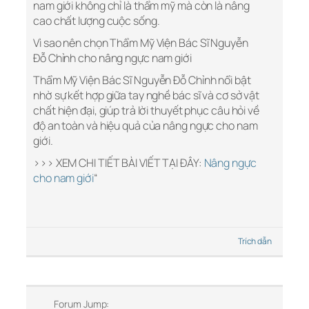
nam giới không chỉ là thẩm mỹ mà còn là nâng
cao chất lượng cuộc sống.
Vì sao nên chọn Thẩm Mỹ Viện Bác Sĩ Nguyễn
Đỗ Chỉnh cho nâng ngực nam giới
Thẩm Mỹ Viện Bác Sĩ Nguyễn Đỗ Chỉnh nổi bật
nhờ sự kết hợp giữa tay nghề bác sĩ và cơ sở vật
chất hiện đại, giúp trả lời thuyết phục câu hỏi về
độ an toàn và hiệu quả của nâng ngực cho nam
giới.
>>> XEM CHI TIẾT BÀI VIẾT TẠI ĐÂY:
Nâng ngực
cho nam giới
“
Trích dẫn
Forum Jump: