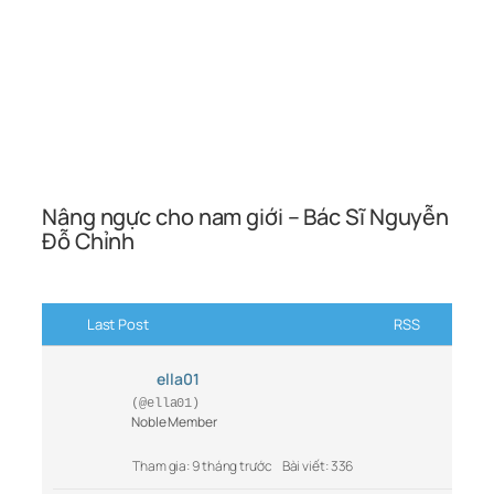
Nâng ngực cho nam giới – Bác Sĩ Nguyễn
Đỗ Chỉnh
Last Post
RSS
ella01
(@ella01)
Noble Member
Tham gia: 9 tháng trước
Bài viết: 336