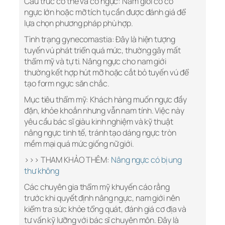
Cấu trúc cơ thể và cơ ngực: Nam giới có cơ
ngực lớn hoặc mỡ tích tụ cần được đánh giá để
lựa chọn phương pháp phù hợp.
Tình trạng gynecomastia: Đây là hiện tượng
tuyến vú phát triển quá mức, thường gây mất
thẩm mỹ và tự ti. Nâng ngực cho nam giới
thường kết hợp hút mỡ hoặc cắt bỏ tuyến vú để
tạo form ngực săn chắc.
Mục tiêu thẩm mỹ: Khách hàng muốn ngực đầy
đặn, khỏe khoắn nhưng vẫn nam tính. Việc này
yêu cầu bác sĩ giàu kinh nghiệm và kỹ thuật
nâng ngực tinh tế, tránh tạo dáng ngực tròn
mềm mại quá mức giống nữ giới.
>>> THAM KHẢO THÊM:
Nâng ngực có bị ung
thư không
Các chuyên gia thẩm mỹ khuyến cáo rằng
trước khi quyết định nâng ngực, nam giới nên
kiểm tra sức khỏe tổng quát, đánh giá cơ địa và
tư vấn kỹ lưỡng với bác sĩ chuyên môn. Đây là