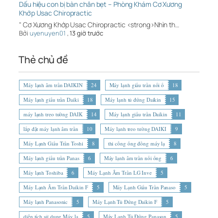
Dấu hiệu con bị bàn chân bẹt – Phòng Khám Cơ Xương
Khớp Usac Chiropractic
" Cơ Xương Khớp Usac Chiropractic <strong>Nhìn th…
Bởi
uyenuyen01
,
13 giờ trước
Thẻ chủ đề
Máy lạnh âm trần DAIKIN
24
Máy lạnh giấu trần nối ố
18
Máy lạnh giấu trần Daiki
18
Máy lạnh tủ đứng Daikin
15
máy lạnh treo tường DAIK
14
Máy lạnh giấu trần Daikin
11
lắp đặt máy lạnh âm trần
10
Máy lạnh treo tường DAIKI
9
Máy Lạnh Giấu Trần Toshi
8
thi công ống đồng máy lạ
8
Máy lạnh giấu trần Panas
6
Máy lạnh âm trần nối ống
6
Máy lạnh Toshiba
6
Máy Lạnh Âm Trần LG Inve
5
Máy Lạnh Âm Trần Daikin F
5
Máy Lạnh Giấu Trần Panaso
5
Máy lạnh Panasonic
5
Máy Lạnh Tủ Đứng Daikin F
5
diện tích sử dụng Máy lạ
5
Máy Lạnh Tủ Đứng Panason
5