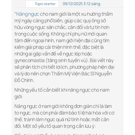
09/12/2025 3:12 sáng
Topic starter
“
Nâng ngực
cho nam giới là một xu hướng thẩm
mỹ ngày càng phổ biến, giúp các quý ông sở
hữu vòng ngực săn chắc, cân đối và tự tin hơn
trong cuộc sống. Không chỉ phụ nữ mới quan
tâm đến ngoại hình, nam giới hiện đại cũng tìm
kiếm giải pháp cải thiện hình thể, đặc biệt là
những ai gặp vấn đề về ngực lép hoặc
gynecomastia (tăng sinh tuyến vú). Bài viết này
sẽ phân tích chi tiết lợi ích, phương pháp hiện đại
và lý do nên chọn Thẩm Mỹ Viện Bác Sĩ Nguyễn
Đỗ Chỉnh.
Những yếu tố cần biết khi nâng ngực cho nam
giới
Nâng ngực ở nam giới không đơn giản chỉ là làm
to ngực, mà còn phải đảm bảo tỉ lệ hài hòa với cơ
thể, tránh làm ngực quá nữ tính hoặc mất cân
đối. Một số yếu tố quan trọng cần lưu ý: