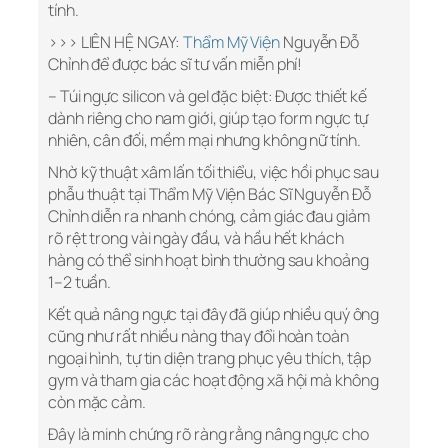
tính.
>>> LIÊN HỆ NGAY:
Thẩm Mỹ Viện
Nguyễn Đỗ
Chỉnh để được bác sĩ tư vấn miễn phí!
– Túi ngực silicon và gel đặc biệt: Được thiết kế
dành riêng cho nam giới, giúp tạo form ngực tự
nhiên, cân đối, mềm mại nhưng không nữ tính.
Nhờ kỹ thuật xâm lấn tối thiểu, việc hồi phục sau
phẫu thuật tại Thẩm Mỹ Viện Bác Sĩ Nguyễn Đỗ
Chỉnh diễn ra nhanh chóng, cảm giác đau giảm
rõ rệt trong vài ngày đầu, và hầu hết khách
hàng có thể sinh hoạt bình thường sau khoảng
1–2 tuần.
Kết quả nâng ngực tại đây đã giúp nhiều quý ông
cũng như rất nhiều nàng thay đổi hoàn toàn
ngoại hình, tự tin diện trang phục yêu thích, tập
gym và tham gia các hoạt động xã hội mà không
còn mặc cảm.
Đây là minh chứng rõ ràng rằng nâng ngực cho