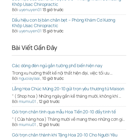
Khớp Usac Chiropractic
Bởi
uyenuyen01
13 giờ trước
Dấu hiệu con bị bàn chân bẹt – Phòng Khám Cơ Xương
Khớp Usac Chiropractic
Bởi
uyenuyen01
13 giờ trước
Bài Viết Gần Đây
Các dòng đèn ngủ gắn tường phổ biến hiện nay
Trong xu hướng thiết kế nội thất hiện đại, việc tối ưu …
Bởi
nguoiaylaai
,
10 giờ trước
Lẵng Hoa Chúc Mừng 20-10 gửi trọn yêu thương từ Maison
" ( Shop hoa ) Những ngày gần kề tháng mười, không khí …
Bởi
miumiu01
,
12 giờ trước
Gói trọn chân tình qua mẫu Hoa Tiền 20-10 đầy tinh tế
" ( Cửa hàng hoa ) Tháng mười về mang theo những cơn gi…
Bởi
miumiu01
,
12 giờ trước
Gói trọn chân thành khi Tặng Hoa 20-10 Cho Người Yêu