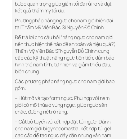
bước quan trọng giúp giảm tối đa rủi ro và đạt
kết quả thẩm mỹ tối ưu.
Phương pháp nâng ngực cho nam giới hiện đại
tại Thẩm Mỹ Viện Bác Sĩ Nguyễn Đỗ Chỉnh
Để trả lời cho câu hỏi “nâng ngực cho nam giới
nên thực hiện thế nào để an toàn và hiệu quả?”,
Thẩm Mỹ Viện Bác Sĩ Nguyễn Đỗ Chỉnh cung
cấp các kỹ thuật nâng ngực tiên tiến, đảm bảo
hình thể nam tính, tự nhiên và giảm thiểu đau,
biến chứng.
Các phương pháp nâng ngực cho nam giới bao
gồm:
– Hút mỡ và tạo form ngực: Phù hợp với nam
giới có mỡ thừa ở vùng ngực, giúp ngực săn
chắc, đường nét rõ ràng.
– Cắt bỏ tuyến vú kết hợp đặt túi ngực: Dành
cho nam giới bị gynecomastia, kết hợp túi gel
cao cấp để tạo ngực đầy đặn nhưng vẫn nam