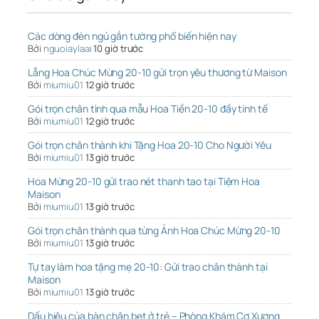
Các dòng đèn ngủ gắn tường phổ biến hiện nay
Bởi
nguoiaylaai
10 giờ trước
Lẵng Hoa Chúc Mừng 20-10 gửi trọn yêu thương từ Maison
Bởi
miumiu01
12 giờ trước
Gói trọn chân tình qua mẫu Hoa Tiền 20-10 đầy tinh tế
Bởi
miumiu01
12 giờ trước
Gói trọn chân thành khi Tặng Hoa 20-10 Cho Người Yêu
Bởi
miumiu01
13 giờ trước
Hoa Mừng 20-10 gửi trao nét thanh tao tại Tiệm Hoa
Maison
Bởi
miumiu01
13 giờ trước
Gói trọn chân thành qua từng Ảnh Hoa Chúc Mừng 20-10
Bởi
miumiu01
13 giờ trước
Tự tay làm hoa tặng mẹ 20-10: Gửi trao chân thành tại
Maison
Bởi
miumiu01
13 giờ trước
Dấu hiệu của bàn chân bẹt ở trẻ – Phòng Khám Cơ Xương