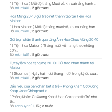
" ( Tiệm hoa ) Mỗi độ tháng Mười về, khi cái nắng hanh …
Bởi
miumiu01
,
13 giờ trước
Hoa Mừng 20-10 gửi trao nét thanh tao tại Tiệm Hoa
Maison
" ( Hoa Maison ) Mỗi độ tháng mười về, khi cái nắng han…
Bởi
miumiu01
,
13 giờ trước
Gói trọn chân thành qua từng Ảnh Hoa Chúc Mừng 20-10
" ( Tiệm hoa Maison ) Tháng mười về mang theo những
cơn…
Bởi
miumiu01
,
13 giờ trước
Tự tay làm hoa tặng mẹ 20-10: Gửi trao chân thành tại
Maison
" ( Shop hoa ) Ngày hai mươi tháng mười trong ký ức của…
Bởi
miumiu01
,
13 giờ trước
Dấu hiệu của bàn chân bẹt ở trẻ – Phòng Khám Cơ Xương
Khớp Usac Chiropractic
" Phòng Khám Cơ Xương Khớp Usac Chiropractic Trẻ nhỏ
th…
Bởi
uyenuyen01
,
13 giờ trước