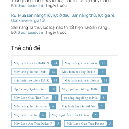
Thang nâng hàng thủy lực loại nào thì tốt hiện anyThang…
Bởi
thaontasieuthi
,
1 ngày trước
RE: Mua sàn nâng thủy lực ở đâu, Sàn nâng thủy lực giá rẻ,
Dock leveler giá tốt
Sàn nâng hạ thủy lực loại nào thì tốt hiện naySàn nâng …
Bởi
thaontasieuthi
,
1 ngày trước
Thẻ chủ đề
Máy lạnh âm trần DAIKIN
24
Máy lạnh giấu trần nối ố
18
Máy lạnh giấu trần Daiki
18
Máy lạnh tủ đứng Daikin
15
máy lạnh treo tường DAIK
14
Máy lạnh giấu trần Daikin
11
lắp đặt máy lạnh âm trần
10
Máy lạnh treo tường DAIKI
9
Máy Lạnh Giấu Trần Toshi
8
thi công ống đồng máy lạ
8
Máy lạnh giấu trần Panas
6
Máy lạnh âm trần nối ống
6
Máy lạnh Toshiba
6
Máy Lạnh Âm Trần LG Inve
5
Máy Lạnh Âm Trần Daikin F
5
Máy Lạnh Giấu Trần Panaso
5