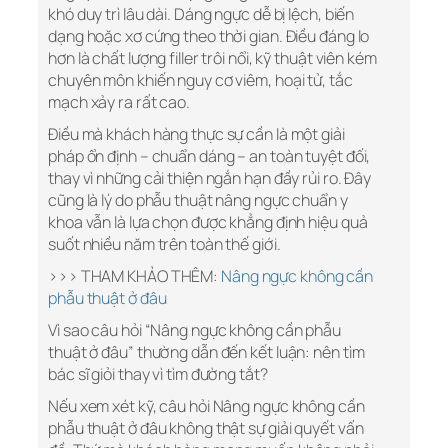
khó duy trì lâu dài. Dáng ngực dễ bị lệch, biến
dạng hoặc xơ cứng theo thời gian. Điều đáng lo
hơn là chất lượng filler trôi nổi, kỹ thuật viên kém
chuyên môn khiến nguy cơ viêm, hoại tử, tắc
mạch xảy ra rất cao.
Điều mà khách hàng thực sự cần là một giải
pháp ổn định – chuẩn dáng – an toàn tuyệt đối,
thay vì những cải thiện ngắn hạn đầy rủi ro. Đây
cũng là lý do phẫu thuật nâng ngực chuẩn y
khoa vẫn là lựa chọn được khẳng định hiệu quả
suốt nhiều năm trên toàn thế giới.
>>> THAM KHẢO THÊM:
Nâng ngực không cần
phẫu thuật ở đâu
Vì sao câu hỏi “Nâng ngực không cần phẫu
thuật ở đâu” thường dẫn đến kết luận: nên tìm
bác sĩ giỏi thay vì tìm đường tắt?
Nếu xem xét kỹ, câu hỏi Nâng ngực không cần
phẫu thuật ở đâu không thật sự giải quyết vấn