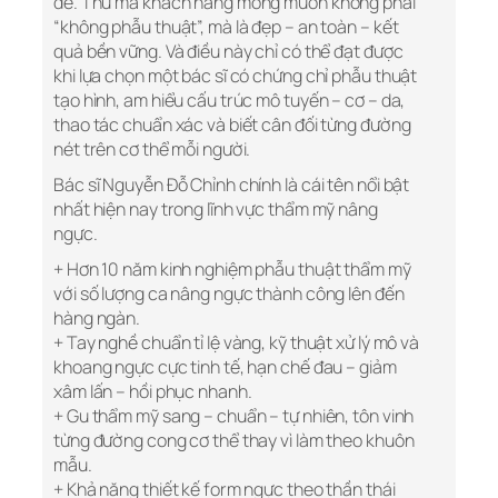
đề. Thứ mà khách hàng mong muốn không phải
“không phẫu thuật”, mà là đẹp – an toàn – kết
quả bền vững. Và điều này chỉ có thể đạt được
khi lựa chọn một bác sĩ có chứng chỉ phẫu thuật
tạo hình, am hiểu cấu trúc mô tuyến – cơ – da,
thao tác chuẩn xác và biết cân đối từng đường
nét trên cơ thể mỗi người.
Bác sĩ Nguyễn Đỗ Chỉnh chính là cái tên nổi bật
nhất hiện nay trong lĩnh vực thẩm mỹ nâng
ngực.
+ Hơn 10 năm kinh nghiệm phẫu thuật thẩm mỹ
với số lượng ca nâng ngực thành công lên đến
hàng ngàn.
+ Tay nghề chuẩn tỉ lệ vàng, kỹ thuật xử lý mô và
khoang ngực cực tinh tế, hạn chế đau – giảm
xâm lấn – hồi phục nhanh.
+ Gu thẩm mỹ sang – chuẩn – tự nhiên, tôn vinh
từng đường cong cơ thể thay vì làm theo khuôn
mẫu.
+ Khả năng thiết kế form ngực theo thần thái