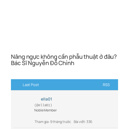
Nâng ngực không cần phẫu thuật ở đâu?
Bác Sĩ Nguyễn Đỗ Chỉnh
Last Post
RSS
ella01
(@ella01)
Noble Member
Tham gia: 9 tháng trước
Bài viết: 336