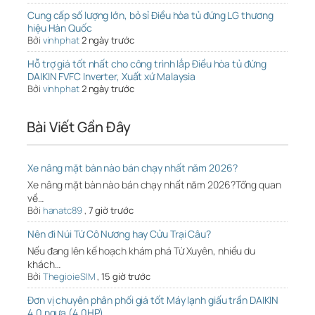
Cung cấp số lượng lớn, bỏ sỉ Điều hòa tủ đứng LG thương
hiệu Hàn Quốc
Bởi
vinhphat
2 ngày trước
Hỗ trợ giá tốt nhất cho công trình lắp Điều hòa tủ đứng
DAIKIN FVFC Inverter, Xuất xứ Malaysia
Bởi
vinhphat
2 ngày trước
Bài Viết Gần Đây
Xe nâng mặt bàn nào bán chạy nhất năm 2026?
Xe nâng mặt bàn nào bán chạy nhất năm 2026?Tổng quan
về…
Bởi
hanatc89
,
7 giờ trước
Nên đi Núi Tứ Cô Nương hay Cửu Trại Câu?
Nếu đang lên kế hoạch khám phá Tứ Xuyên, nhiều du
khách…
Bởi
ThegioieSIM
,
15 giờ trước
Đơn vị chuyên phân phối giá tốt Máy lạnh giấu trần DAIKIN
4.0 ngựa (4.0HP)