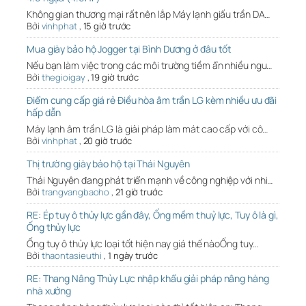
Không gian thương mại rất nên lắp Máy lạnh giấu trần DA…
Bởi
vinhphat
,
15 giờ trước
Mua giày bảo hộ Jogger tại Bình Dương ở đâu tốt
Nếu bạn làm việc trong các môi trường tiềm ẩn nhiều ngu…
Bởi
thegioigay
,
19 giờ trước
Điểm cung cấp giá rẻ Điều hòa âm trần LG kèm nhiều ưu đãi
hấp dẫn
Máy lạnh âm trần LG là giải pháp làm mát cao cấp với cô…
Bởi
vinhphat
,
20 giờ trước
Thị trường giày bảo hộ tại Thái Nguyên
Thái Nguyên đang phát triển mạnh về công nghiệp với nhi…
Bởi
trangvangbaoho
,
21 giờ trước
RE: Ép tuy ô thủy lực gần đây, Ống mềm thuỷ lực, Tuy ô là gì,
Ống thủy lực
Ống tuy ô thủy lực loại tốt hiện nay giá thế nàoỐng tuy…
Bởi
thaontasieuthi
,
1 ngày trước
RE: Thang Nâng Thủy Lực nhập khẩu giải pháp nâng hàng
nhà xưởng