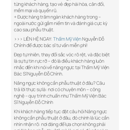
từng khách hàng, tạo vẻ đẹp hài hòa, cân đối,
mềm mại và quyến rũ.
+ Được hàng trăm ngàn khách hàng trong –
ngoài nước gửi gắm niềm tin và đánh giá cực kỳ
cao sau phẫu thuật.
>>> LIÊN HỆ NGAY:
Thẩm Mỹ Viện
Nguyễn Đỗ
Chỉnh để được bác sĩ tư vấn miễn phí!
Đẹp tự nhiên, thay đổi sắc vóc rõ rệt, và đặc biệt
là sự tự tin rực rỡ – đó là điều khách hàng luôn
nhắc đến khi nói về nâng ngực tại Thẩm Mỹ Viện
Bác Sĩ Nguyễn Đỗ Chỉnh.
Nâng ngực không cần phẫu thuật ở đâu? Câu
trả lời thực sự là: nơi có chuyên môn – công
nghệ – quy trình chuẩn như Thẩm Mỹ Viện Bác
Sĩ Nguyễn Đỗ Chỉnh
Khi khách hàng tiếp tục đặt câu hỏi Nâng ngực
không cần phẫu thuật ở đâu, đó chính là lúc cần
nhìn nhận rõ: nơi đáng để lựa chọn không phải