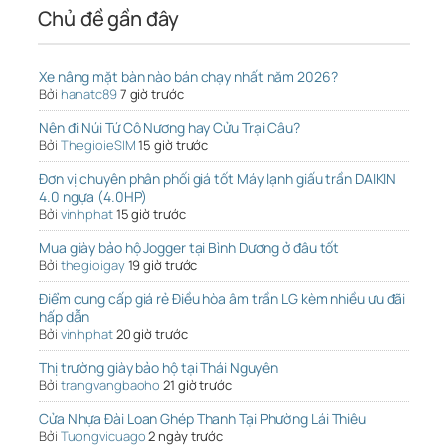
Chủ đề gần đây
Xe nâng mặt bàn nào bán chạy nhất năm 2026?
Bởi
hanatc89
7 giờ trước
Nên đi Núi Tứ Cô Nương hay Cửu Trại Câu?
Bởi
ThegioieSIM
15 giờ trước
Đơn vị chuyên phân phối giá tốt Máy lạnh giấu trần DAIKIN
4.0 ngựa (4.0HP)
Bởi
vinhphat
15 giờ trước
Mua giày bảo hộ Jogger tại Bình Dương ở đâu tốt
Bởi
thegioigay
19 giờ trước
Điểm cung cấp giá rẻ Điều hòa âm trần LG kèm nhiều ưu đãi
hấp dẫn
Bởi
vinhphat
20 giờ trước
Thị trường giày bảo hộ tại Thái Nguyên
Bởi
trangvangbaoho
21 giờ trước
Cửa Nhựa Đài Loan Ghép Thanh Tại Phường Lái Thiêu
Bởi
Tuongvicuago
2 ngày trước