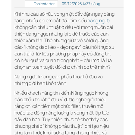
09/12/2025 4:37 sáng
Topic starter
Khi nhu cầu sở hữu vòng một đầy đặn ngày càng
tăng, nhiều chị em bắt đầu tìm hiểu
nâng ngực
không cần phẫu thuật ở đâu với mong muốn cải
thiện dáng ngực nhưng lại e dè trước các can
thiệp xâm lấn. Thế nhưng giữa vô số lời quảng
cáo “không dao kéo – đẹp ngay”, câu hỏi thực sự
cần trả lời là: liệu phương pháp này có đáng tin,
có hiệu quả và quan trọng nhất – đâu mới là lựa
chọn an toàn tuyệt đối cho chính cơ thể mình?
Nâng ngực không cần phẫu thuật ở đâu và
những giới hạn khó tránh
Nhiều khách hàng tìm kiếm Nâng ngực không
cần phẫu thuật ở đâu vì được nghe giới thiệu
rằng chỉ cần tiêm một chút filler, truyền mỡ
hoặc tác động năng lượng là vòng một lập tức
đầy đặn hơn. Tuy nhiên, thực tế cho thấy các
phương pháp “không phẫu thuật” chỉ tạo hiệu
ứng tạm thời, khối lượng tăng không nhiều và