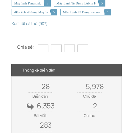
Máy lạnh Panasonic
5
Máy Lạnh Tủ Đứng Daikin F
5
diện tích sử dụng Máy lạ
5
Máy Lạnh Tủ Đứng Panason
5
Xem tất cả thẻ (907)
Chia sẻ:
Thống kê diễn đàn
28
5,978
Diễn đàn
Chủ đề
6,353
2
Bài viết
Online
283