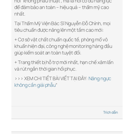
nơi “không phẫu thuật”, mà là nơi có đủ năng lực
để đảm bảo an toàn – hiệu quả – thẩm mỹ cao
nhất.
Tại Thẩm Mỹ Viện Bác Sĩ Nguyễn Đỗ Chỉnh, mọi
tiêu chuẩn được nâng lên một tầm cao mới:
+ Cơ sở vật chất chuẩn quốc tế, phòng mổ vô
khuẩn hiện đại, công nghệ monitoring hàng đầu
giúp kiểm soát an toàn tuyệt đối.
+ Trang thiết bị hỗ trợ mới nhất, hạn chế xâm lấn
và rút ngắn thời gian hồi phục.
>>> XEM CHI TIẾT BÀI VIẾT TẠI ĐÂY:
Nâng ngực
không cần giải phẫu
“
Trích dẫn