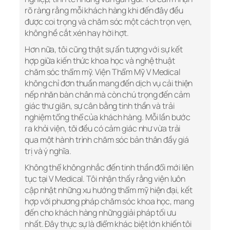
rõ ràng rằng mỗi khách hàng khi đến đây đều
được coi trọng và chăm sóc một cách trọn vẹn,
không hề cắt xén hay hời hợt.
Hơn nữa, tôi cũng thật sự ấn tượng với sự kết
hợp giữa kiến thức khoa học và nghệ thuật
chăm sóc thẩm mỹ. Viện Thẩm Mỹ V Medical
không chỉ đơn thuần mang đến dịch vụ cải thiện
nếp nhăn bàn chân mà còn chú trọng đến cảm
giác thư giãn, sự cân bằng tinh thần và trải
nghiệm tổng thể của khách hàng. Mỗi lần bước
ra khỏi viện, tôi đều có cảm giác như vừa trải
qua một hành trình chăm sóc bản thân đầy giá
trị và ý nghĩa.
Không thể không nhắc đến tinh thần đổi mới liên
tục tại V Medical. Tôi nhận thấy rằng viện luôn
cập nhật những xu hướng thẩm mỹ hiện đại, kết
hợp với phương pháp chăm sóc khoa học, mang
đến cho khách hàng những giải pháp tối ưu
nhất. Đây thực sự là điểm khác biệt lớn khiến tôi