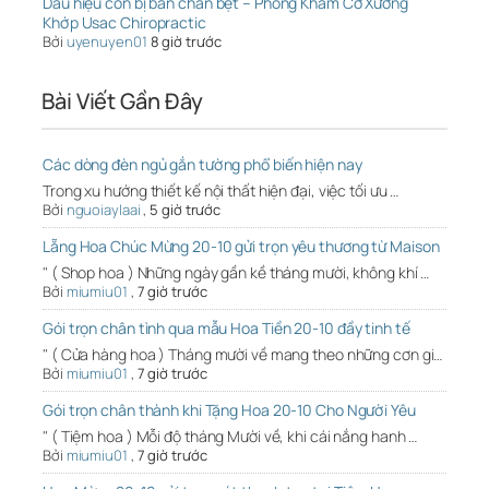
Dấu hiệu con bị bàn chân bẹt – Phòng Khám Cơ Xương
Khớp Usac Chiropractic
Bởi
uyenuyen01
8 giờ trước
Bài Viết Gần Đây
Các dòng đèn ngủ gắn tường phổ biến hiện nay
Trong xu hướng thiết kế nội thất hiện đại, việc tối ưu …
Bởi
nguoiaylaai
,
5 giờ trước
Lẵng Hoa Chúc Mừng 20-10 gửi trọn yêu thương từ Maison
" ( Shop hoa ) Những ngày gần kề tháng mười, không khí …
Bởi
miumiu01
,
7 giờ trước
Gói trọn chân tình qua mẫu Hoa Tiền 20-10 đầy tinh tế
" ( Cửa hàng hoa ) Tháng mười về mang theo những cơn gi…
Bởi
miumiu01
,
7 giờ trước
Gói trọn chân thành khi Tặng Hoa 20-10 Cho Người Yêu
" ( Tiệm hoa ) Mỗi độ tháng Mười về, khi cái nắng hanh …
Bởi
miumiu01
,
7 giờ trước