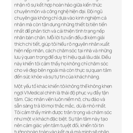
nhận rõ sự kết hợp hoàn hảo giữa kiến thức
chuyên môn và công nghệ hiện đại. Đội ngũ
chuyên gia không chỉ dựa vào kinh nghiệm cá
nhân mà còn tận dụng những thiết bị tiên tiến
nhất để phân tích và cải thiện tình trạng nếp
nhăn bàn chân. Mỗi lời tư vấn đều đi kèm giải
thích chi tiết, giúp tôi hiểu rõ nguyên nhân xuất
hiện nếp nhăn, cách chăm sóc tại nhà và những
lưu ý quan trọng để duy trì hiệu quả lâu dài. Điều
này khiến tôi cảm thấy họ không chỉ chăm sóc
cho vẻ đẹp bên ngoài mà còn thực sự quan tâm
đến sức khỏe và sự tự tin của khách hàng.
Một yếu tố khác khiến tôi không thể không khen
ngợi V Medical chính là thái độ phục vụ đầy tận
tâm. Các nhân viên luôn niềm nở, chu đáo và
sẵn sàng trả lời mọi thắc mắc, dù là nhỏ nhất.
Tôi cảm thấy mình được trân trọng và chăm sóc
như một vị khách đặc biệt. Sự tận tâm này tạo
nên cảm giác yên tâm tuyệt đối, khiến tôi tin
tưởng hoàn toàn vào kết quả mà mình sẽ nhận