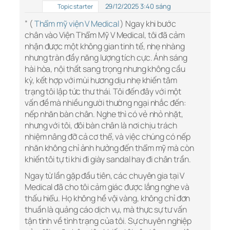
29/12/2025 3:40 sáng
Topic starter
” (
Thẩm mỹ viện V Medical
) Ngay khi bước
chân vào Viện Thẩm Mỹ V Medical, tôi đã cảm
nhận được một không gian tinh tế, nhẹ nhàng
nhưng tràn đầy năng lượng tích cực. Ánh sáng
hài hòa, nội thất sang trọng nhưng không cầu
kỳ, kết hợp với mùi hương dịu nhẹ khiến tâm
trạng tôi lập tức thư thái. Tôi đến đây với một
vấn đề mà nhiều người thường ngại nhắc đến:
nếp nhăn bàn chân. Nghe thì có vẻ nhỏ nhặt,
nhưng với tôi, đôi bàn chân là nơi chịu trách
nhiệm nâng đỡ cả cơ thể, và việc chúng có nếp
nhăn không chỉ ảnh hưởng đến thẩm mỹ mà còn
khiến tôi tự ti khi đi giày sandal hay đi chân trần.
Ngay từ lần gặp đầu tiên, các chuyên gia tại V
Medical đã cho tôi cảm giác được lắng nghe và
thấu hiểu. Họ không hề vội vàng, không chỉ đơn
thuần là quảng cáo dịch vụ, mà thực sự tư vấn
tận tình về tình trạng của tôi. Sự chuyên nghiệp