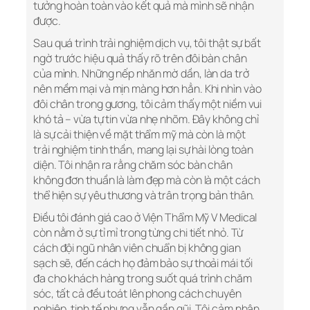
tưởng hoàn toàn vào kết quả mà mình sẽ nhận
được.
Sau quá trình trải nghiệm dịch vụ, tôi thật sự bất
ngờ trước hiệu quả thấy rõ trên đôi bàn chân
của mình. Những nếp nhăn mờ dần, làn da trở
nên mềm mại và mịn màng hơn hẳn. Khi nhìn vào
đôi chân trong gương, tôi cảm thấy một niềm vui
khó tả – vừa tự tin vừa nhẹ nhõm. Đây không chỉ
là sự cải thiện về mặt thẩm mỹ mà còn là một
trải nghiệm tinh thần, mang lại sự hài lòng toàn
diện. Tôi nhận ra rằng chăm sóc bàn chân
không đơn thuần là làm đẹp mà còn là một cách
thể hiện sự yêu thương và trân trọng bản thân.
Điều tôi đánh giá cao ở Viện Thẩm Mỹ V Medical
còn nằm ở sự tỉ mỉ trong từng chi tiết nhỏ. Từ
cách đội ngũ nhân viên chuẩn bị không gian
sạch sẽ, đến cách họ đảm bảo sự thoải mái tối
đa cho khách hàng trong suốt quá trình chăm
sóc, tất cả đều toát lên phong cách chuyên
nghiệp, tinh tế nhưng vẫn gần gũi. Tôi cảm nhận