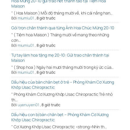
Hoa Mừng 20-10 gửi trao nét thanh tao tại Tiệm Hoa
Maison
" ( Hoa Maison ) Mỗi độ tháng mười về, khi cái nắng han…
Bởi
miumiu01
,
8 giờ trước
Gói trọn chân thành qua từng Ảnh Hoa Chúc Mừng 20-10
" ( Tiệm hoa Maison ) Tháng mười về mang theo những
cơn…
Bởi
miumiu01
,
8 giờ trước
Tự tay làm hoa tặng mẹ 20-10: Gửi trao chân thành tại
Maison
" ( Shop hoa ) Ngày hai mươi tháng mười trong ký ức của…
Bởi
miumiu01
,
8 giờ trước
Dấu hiệu của bàn chân bẹt ở trẻ – Phòng Khám Cơ Xương
Khớp Usac Chiropractic
" Phòng Khám Cơ Xương Khớp Usac Chiropractic Trẻ nhỏ
th…
Bởi
uyenuyen01
,
8 giờ trước
Dấu hiệu con bị bàn chân bẹt – Phòng Khám Cơ Xương
Khớp Usac Chiropractic
" Cơ Xương Khớp Usac Chiropractic <strong>Nhìn th…