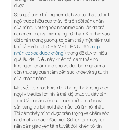
được.
Sau quá trình trải nghiệm dịch vụ, tôi thật sự bất
ngờ trước hiệu quả thấy rõ trên đôi bàn chân
của mình. Những nếp nhăn mờ dần, làn da trở
nên mềm mại và mịn màng hơn hẳn. Khi nhìn vào
đôi chân trong gương, tôi cảm thấy một niềm vui
khó tả – vừa tự ti ( BÀI VIẾT LIÊN QUAN:
nếp
nhăn có xóa được không
) trọng để duy trì hiệu
quả lâu dài. Điều này khiến tôi cảm thấy họ
không chỉ chăm sóc cho vẻ đẹp bên ngoài mà
còn thực sự quan tâm đến sức khỏe và sự tự tin
của khách hàng.
Một yếu tố khác khiến tôi không thể không khen
ngợi V Medical chính là thái độ phục vụ đầy tận
tâm. Các nhân viên luôn niềm nở, chu đáo và
sẵn sàng trả lời mọi thắc mắc, dù là nhỏ nhất.
Tôi cảm thấy mình được trân trọng và chăm sóc
như một vị khách đặc biệt. Sự tận tâm này tạo
nên cảm giác yên tâm tuyệt đối, khiến tôi tin