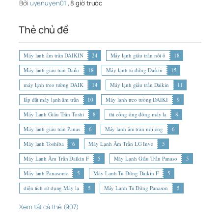
Bởi
uyenuyen01
,
8 giờ trước
Thẻ chủ đề
Máy lạnh âm trần DAIKIN
24
Máy lạnh giấu trần nối ố
18
Máy lạnh giấu trần Daiki
18
Máy lạnh tủ đứng Daikin
15
máy lạnh treo tường DAIK
14
Máy lạnh giấu trần Daikin
11
lắp đặt máy lạnh âm trần
10
Máy lạnh treo tường DAIKI
9
Máy Lạnh Giấu Trần Toshi
8
thi công ống đồng máy lạ
8
Máy lạnh giấu trần Panas
6
Máy lạnh âm trần nối ống
6
Máy lạnh Toshiba
6
Máy Lạnh Âm Trần LG Inve
5
Máy Lạnh Âm Trần Daikin F
5
Máy Lạnh Giấu Trần Panaso
5
Máy lạnh Panasonic
5
Máy Lạnh Tủ Đứng Daikin F
5
diện tích sử dụng Máy lạ
5
Máy Lạnh Tủ Đứng Panason
5
Xem tất cả thẻ (907)