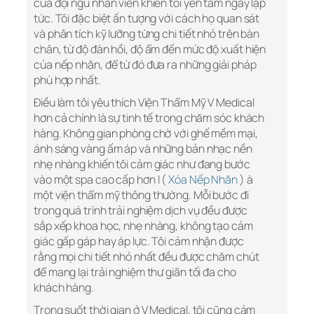
của đội ngũ nhân viên khiến tôi yên tâm ngay lập
tức. Tôi đặc biệt ấn tượng với cách họ quan sát
và phân tích kỹ lưỡng từng chi tiết nhỏ trên bàn
chân, từ độ đàn hồi, độ ẩm đến mức độ xuất hiện
của nếp nhăn, để từ đó đưa ra những giải pháp
phù hợp nhất.
Điều làm tôi yêu thích Viện Thẩm Mỹ V Medical
hơn cả chính là sự tinh tế trong chăm sóc khách
hàng. Không gian phòng chờ với ghế mềm mại,
ánh sáng vàng ấm áp và những bản nhạc nền
nhẹ nhàng khiến tôi cảm giác như đang bước
vào một spa cao cấp hơn l (
Xóa Nếp Nhăn
) à
một viện thẩm mỹ thông thường. Mỗi bước đi
trong quá trình trải nghiệm dịch vụ đều được
sắp xếp khoa học, nhẹ nhàng, không tạo cảm
giác gấp gáp hay áp lực. Tôi cảm nhận được
rằng mọi chi tiết nhỏ nhất đều được chăm chút
để mang lại trải nghiệm thư giãn tối đa cho
khách hàng.
Trong suốt thời gian ở V Medical, tôi cũng cảm