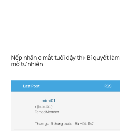
Nếp nhăn ở mắt tuổi dậy thì: Bí quyết làm
mờ tự nhiên
Last Post
RSS
mimi01
(@mimi01)
Famed Member
Tham gia: 9 tháng trước
Bài viết: 1147