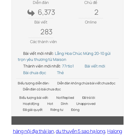
Diễn đàn
Chủ đề
6,373
2
Bài viết
Online
283
Các thành viên
Bài viết mới nhất:
Lẵng Hoa Chúc Mừng 20-10 gửi
trọn yêu thương từ Maison
Thành viên mới nhất:
77rtio1
Bài viết mới
Bài chưa đọc
Thẻ
Biểu tượng diễn đàn:
Diễn đàn không chứa bài viết chưa đọc
Diễn đàn có bài chưa đọc
Biểu tượng bài viết:
Not Replied
Đã trả lời
Hoạt động
Hot
Dính
Unapproved
Đã giải quyết
Riêng tư
Đóng
hàng nội địa thái lan
,
du thuyền 5 sao hạ long
,
Halong