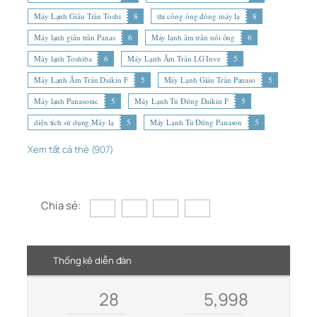
Máy Lạnh Giấu Trần Toshi
8
thi công ống đồng máy lạ
8
Máy lạnh giấu trần Panas
6
Máy lạnh âm trần nối ống
6
Máy lạnh Toshiba
6
Máy Lạnh Âm Trần LG Inve
5
Máy Lạnh Âm Trần Daikin F
5
Máy Lạnh Giấu Trần Panaso
5
Máy lạnh Panasonic
5
Máy Lạnh Tủ Đứng Daikin F
5
diện tích sử dụng Máy lạ
5
Máy Lạnh Tủ Đứng Panason
5
Xem tất cả thẻ (907)
Chia sẻ:
Thống kê diễn đàn
28
5,998