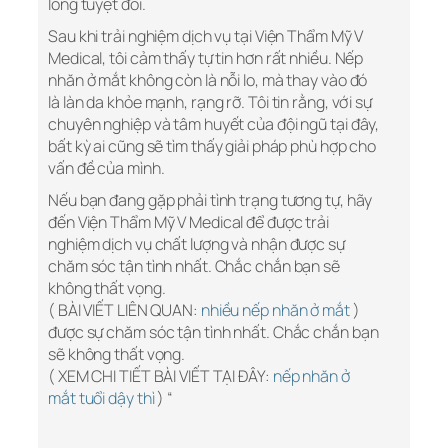
lòng tuyệt đối.
Sau khi trải nghiệm dịch vụ tại Viện Thẩm Mỹ V
Medical, tôi cảm thấy tự tin hơn rất nhiều. Nếp
nhăn ở mắt không còn là nỗi lo, mà thay vào đó
là làn da khỏe mạnh, rạng rỡ. Tôi tin rằng, với sự
chuyên nghiệp và tâm huyết của đội ngũ tại đây,
bất kỳ ai cũng sẽ tìm thấy giải pháp phù hợp cho
vấn đề của mình.
Nếu bạn đang gặp phải tình trạng tương tự, hãy
đến Viện Thẩm Mỹ V Medical để được trải
nghiệm dịch vụ chất lượng và nhận được sự
chăm sóc tận tình nhất. Chắc chắn bạn sẽ
không thất vọng.
( BÀI VIẾT LIÊN QUAN:
nhiều nếp nhăn ở mắt
)
được sự chăm sóc tận tình nhất. Chắc chắn bạn
sẽ không thất vọng.
( XEM CHI TIẾT BÀI VIẾT TẠI ĐÂY:
nếp nhăn ở
mắt tuổi dậy thì
) “