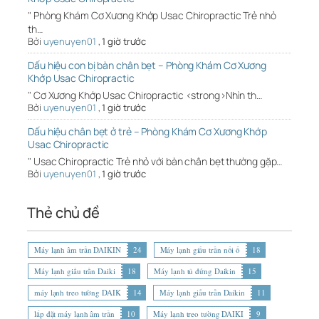
" Phòng Khám Cơ Xương Khớp Usac Chiropractic Trẻ nhỏ
th…
Bởi
uyenuyen01
,
1 giờ trước
Dấu hiệu con bị bàn chân bẹt – Phòng Khám Cơ Xương
Khớp Usac Chiropractic
" Cơ Xương Khớp Usac Chiropractic <strong>Nhìn th…
Bởi
uyenuyen01
,
1 giờ trước
Dấu hiệu chân bẹt ở trẻ – Phòng Khám Cơ Xương Khớp
Usac Chiropractic
" Usac Chiropractic Trẻ nhỏ với bàn chân bẹt thường gặp…
Bởi
uyenuyen01
,
1 giờ trước
Thẻ chủ đề
Máy lạnh âm trần DAIKIN
24
Máy lạnh giấu trần nối ố
18
Máy lạnh giấu trần Daiki
18
Máy lạnh tủ đứng Daikin
15
máy lạnh treo tường DAIK
14
Máy lạnh giấu trần Daikin
11
lắp đặt máy lạnh âm trần
10
Máy lạnh treo tường DAIKI
9