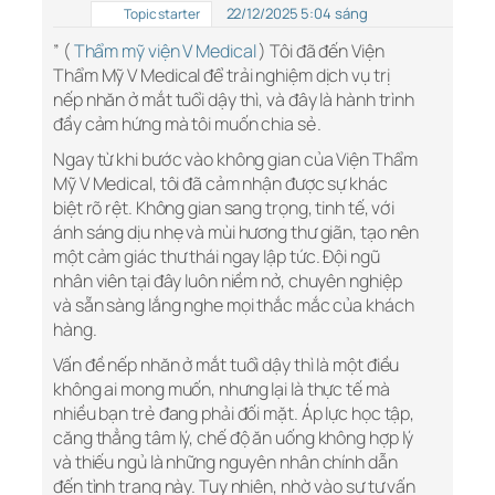
22/12/2025 5:04 sáng
Topic starter
” (
Thẩm mỹ viện V Medical
) Tôi đã đến Viện
Thẩm Mỹ V Medical để trải nghiệm dịch vụ trị
nếp nhăn ở mắt tuổi dậy thì, và đây là hành trình
đầy cảm hứng mà tôi muốn chia sẻ.
Ngay từ khi bước vào không gian của Viện Thẩm
Mỹ V Medical, tôi đã cảm nhận được sự khác
biệt rõ rệt. Không gian sang trọng, tinh tế, với
ánh sáng dịu nhẹ và mùi hương thư giãn, tạo nên
một cảm giác thư thái ngay lập tức. Đội ngũ
nhân viên tại đây luôn niềm nở, chuyên nghiệp
và sẵn sàng lắng nghe mọi thắc mắc của khách
hàng.
Vấn đề nếp nhăn ở mắt tuổi dậy thì là một điều
không ai mong muốn, nhưng lại là thực tế mà
nhiều bạn trẻ đang phải đối mặt. Áp lực học tập,
căng thẳng tâm lý, chế độ ăn uống không hợp lý
và thiếu ngủ là những nguyên nhân chính dẫn
đến tình trạng này. Tuy nhiên, nhờ vào sự tư vấn