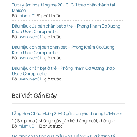
Tự tay làm hoa tặng mẹ 20-10: Gửi trao chân thành tại
Maison
Bởi
miumiu01
51 phút trước
Dấu hiệu của bàn chân bẹt ở trẻ – Phòng Khám Cơ Xương
Khớp Usac Chiropractic
Bởi
uyenuyen01
1 giờ trước
Dấu hiệu con bị bàn chân bẹt – Phòng Khám Cơ Xương
Khớp Usac Chiropractic
Bởi
uyenuyen01
1 giờ trước
Dấu hiệu chân bẹt ở trẻ – Phòng Khám Cơ Xương Khớp
Usac Chiropractic
Bởi
uyenuyen01
1 giờ trước
Bài Viết Gần Đây
Lẵng Hoa Chúc Mừng 20-10 gửi trọn yêu thương từ Maison
" ( Shop hoa ) Những ngày gần kề tháng mười, không khí …
Bởi
miumiu01
,
12 phút trước
Gói trọn chân tình qua mẫu Hoa Tiền 20-10 đầy tinh tế