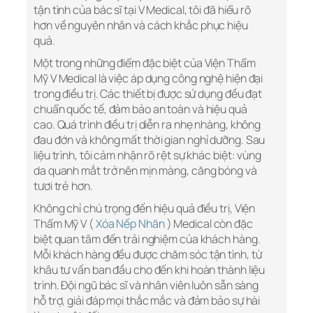
tận tình của bác sĩ tại V Medical, tôi đã hiểu rõ
hơn về nguyên nhân và cách khắc phục hiệu
quả.
Một trong những điểm đặc biệt của Viện Thẩm
Mỹ V Medical là việc áp dụng công nghệ hiện đại
trong điều trị. Các thiết bị được sử dụng đều đạt
chuẩn quốc tế, đảm bảo an toàn và hiệu quả
cao. Quá trình điều trị diễn ra nhẹ nhàng, không
đau đớn và không mất thời gian nghỉ dưỡng. Sau
liệu trình, tôi cảm nhận rõ rệt sự khác biệt: vùng
da quanh mắt trở nên mịn màng, căng bóng và
tươi trẻ hơn.
Không chỉ chú trọng đến hiệu quả điều trị, Viện
Thẩm Mỹ V (
Xóa Nếp Nhăn
) Medical còn đặc
biệt quan tâm đến trải nghiệm của khách hàng.
Mỗi khách hàng đều được chăm sóc tận tình, từ
khâu tư vấn ban đầu cho đến khi hoàn thành liệu
trình. Đội ngũ bác sĩ và nhân viên luôn sẵn sàng
hỗ trợ, giải đáp mọi thắc mắc và đảm bảo sự hài