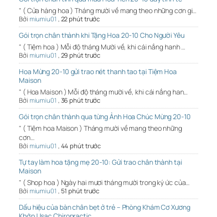
" ( Cửa hàng hoa ) Tháng mười về mang theo những cơn gi…
Bởi
miumiu01
,
22 phút trước
Gói trọn chân thành khi Tặng Hoa 20-10 Cho Người Yêu
" ( Tiệm hoa ) Mỗi độ tháng Mười về, khi cái nắng hanh …
Bởi
miumiu01
,
29 phút trước
Hoa Mừng 20-10 gửi trao nét thanh tao tại Tiệm Hoa
Maison
" ( Hoa Maison ) Mỗi độ tháng mười về, khi cái nắng han…
Bởi
miumiu01
,
36 phút trước
Gói trọn chân thành qua từng Ảnh Hoa Chúc Mừng 20-10
" ( Tiệm hoa Maison ) Tháng mười về mang theo những
cơn…
Bởi
miumiu01
,
44 phút trước
Tự tay làm hoa tặng mẹ 20-10: Gửi trao chân thành tại
Maison
" ( Shop hoa ) Ngày hai mươi tháng mười trong ký ức của…
Bởi
miumiu01
,
51 phút trước
Dấu hiệu của bàn chân bẹt ở trẻ – Phòng Khám Cơ Xương
Khớp Usac Chiropractic