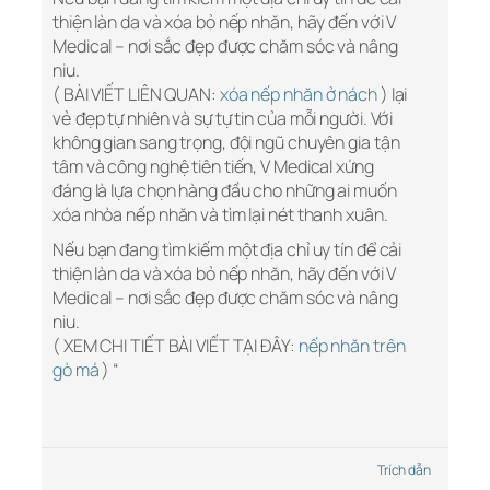
thiện làn da và xóa bỏ nếp nhăn, hãy đến với V
Medical – nơi sắc đẹp được chăm sóc và nâng
niu.
( BÀI VIẾT LIÊN QUAN:
xóa nếp nhăn ở nách
) lại
vẻ đẹp tự nhiên và sự tự tin của mỗi người. Với
không gian sang trọng, đội ngũ chuyên gia tận
tâm và công nghệ tiên tiến, V Medical xứng
đáng là lựa chọn hàng đầu cho những ai muốn
xóa nhòa nếp nhăn và tìm lại nét thanh xuân.
Nếu bạn đang tìm kiếm một địa chỉ uy tín để cải
thiện làn da và xóa bỏ nếp nhăn, hãy đến với V
Medical – nơi sắc đẹp được chăm sóc và nâng
niu.
( XEM CHI TIẾT BÀI VIẾT TẠI ĐÂY:
nếp nhăn trên
gò má
) “
Trích dẫn