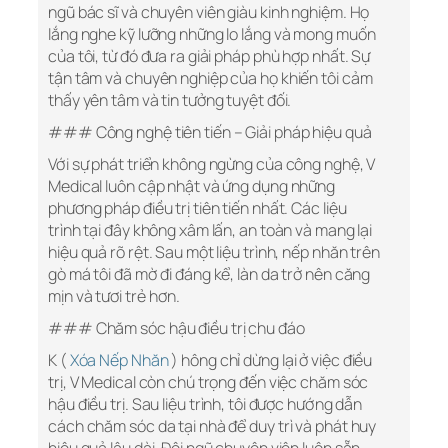
ngũ bác sĩ và chuyên viên giàu kinh nghiệm. Họ
lắng nghe kỹ lưỡng những lo lắng và mong muốn
của tôi, từ đó đưa ra giải pháp phù hợp nhất. Sự
tận tâm và chuyên nghiệp của họ khiến tôi cảm
thấy yên tâm và tin tưởng tuyệt đối.
### Công nghệ tiên tiến – Giải pháp hiệu quả
Với sự phát triển không ngừng của công nghệ, V
Medical luôn cập nhật và ứng dụng những
phương pháp điều trị tiên tiến nhất. Các liệu
trình tại đây không xâm lấn, an toàn và mang lại
hiệu quả rõ rệt. Sau một liệu trình, nếp nhăn trên
gò má tôi đã mờ đi đáng kể, làn da trở nên căng
mịn và tươi trẻ hơn.
### Chăm sóc hậu điều trị chu đáo
K (
Xóa Nếp Nhăn
) hông chỉ dừng lại ở việc điều
trị, V Medical còn chú trọng đến việc chăm sóc
hậu điều trị. Sau liệu trình, tôi được hướng dẫn
cách chăm sóc da tại nhà để duy trì và phát huy