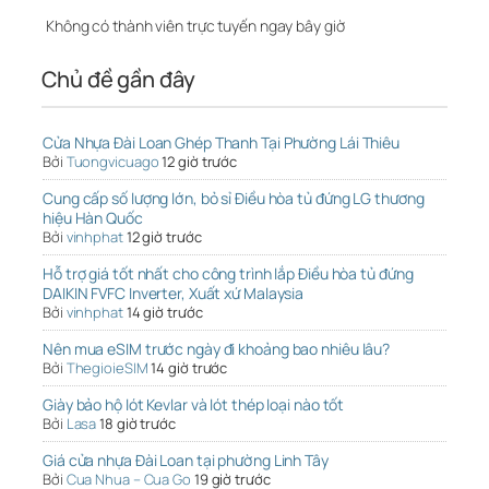
Không có thành viên trực tuyến ngay bây giờ
Chủ đề gần đây
Cửa Nhựa Đài Loan Ghép Thanh Tại Phường Lái Thiêu
Bởi
Tuongvicuago
12 giờ trước
Cung cấp số lượng lớn, bỏ sỉ Điều hòa tủ đứng LG thương
hiệu Hàn Quốc
Bởi
vinhphat
12 giờ trước
Hỗ trợ giá tốt nhất cho công trình lắp Điều hòa tủ đứng
DAIKIN FVFC Inverter, Xuất xứ Malaysia
Bởi
vinhphat
14 giờ trước
Nên mua eSIM trước ngày đi khoảng bao nhiêu lâu?
Bởi
ThegioieSIM
14 giờ trước
Giày bảo hộ lót Kevlar và lót thép loại nào tốt
Bởi
Lasa
18 giờ trước
Giá cửa nhựa Đài Loan tại phường Linh Tây
Bởi
Cua Nhua – Cua Go
19 giờ trước