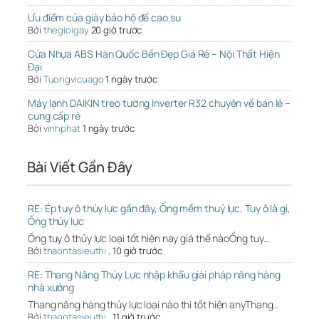
Ưu điểm của giày bảo hộ đế cao su
Bởi
thegioigay
20 giờ trước
Cửa Nhựa ABS Hàn Quốc Bền Đẹp Giá Rẻ – Nội Thất Hiện
Đại
Bởi
Tuongvicuago
1 ngày trước
Máy lạnh DAIKIN treo tường Inverter R32 chuyên về bán lẻ –
cung cấp rẻ
Bởi
vinhphat
1 ngày trước
Bài Viết Gần Đây
RE: Ép tuy ô thủy lực gần đây, Ống mềm thuỷ lực, Tuy ô là gì,
Ống thủy lực
Ống tuy ô thủy lực loại tốt hiện nay giá thế nàoỐng tuy…
Bởi
thaontasieuthi
,
10 giờ trước
RE: Thang Nâng Thủy Lực nhập khẩu giải pháp nâng hàng
nhà xưởng
Thang nâng hàng thủy lực loại nào thì tốt hiện anyThang…
Bởi
thaontasieuthi
,
11 giờ trước