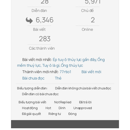
28
5,971
Diễn đàn
Chủ đề
6,346
2
Bài viết
Online
283
Các thành viên
Bài viết mới nhất:
Ép tuy ô thủy lực gần đây, Ống
mềm thuỷ lực, Tuy ô là gì, Ống thủy lực
Thành viên mới nhất:
77rtio1
Bài viết mới
Bài chưa đọc
Thẻ
Biểu tượng diễn đàn:
Diễn đàn không chứa bài viết chưa đọc
Diễn đàn có bài chưa đọc
Biểu tượng bài viết:
Not Replied
Đã trả lời
Hoạt động
Hot
Dính
Unapproved
Đã giải quyết
Riêng tư
Đóng