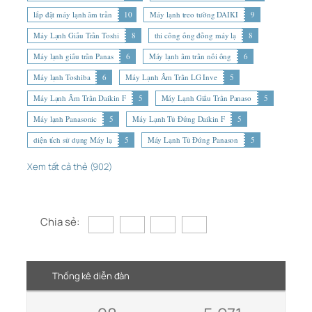
lắp đặt máy lạnh âm trần
10
Máy lạnh treo tường DAIKI
9
Máy Lạnh Giấu Trần Toshi
8
thi công ống đồng máy lạ
8
Máy lạnh giấu trần Panas
6
Máy lạnh âm trần nối ống
6
Máy lạnh Toshiba
6
Máy Lạnh Âm Trần LG Inve
5
Máy Lạnh Âm Trần Daikin F
5
Máy Lạnh Giấu Trần Panaso
5
Máy lạnh Panasonic
5
Máy Lạnh Tủ Đứng Daikin F
5
diện tích sử dụng Máy lạ
5
Máy Lạnh Tủ Đứng Panason
5
Xem tất cả thẻ (902)
Chia sẻ:
Thống kê diễn đàn