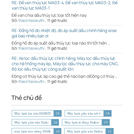
RE: Đế van thủy lực MA03-4, Đế van thủy lực MA03-2, Đế
van thủy lực MA03-1
Đế van chia dầu thủy lực loại tốt hiện nay
Bởi
thaontasieuthi
,
11 giờ trước
RE: Đồng hồ đo nhiệt độ, đo áp suất dầu chính hãng wise
giá bao nhiêu bạn ơi
Đồng hồ đo áp suất dầu thủy lực loại nào thì tốt hiện …
Bởi
thaontasieuthi
,
11 giờ trước
RE: Xe lọc dầu thủy lực chính hãng, Máy lọc dầu thủy lực
cho hệ thống máy ép, Máy lọc dầu thủy lực cho máy CNC,
Bộ lọc dầu thủy lực công suất lớn
Động cơ thủy lực áp cao giá thế nào bạn ơiĐộng cơ thủy …
Bởi
thaontasieuthi
,
11 giờ trước
Thẻ chủ đề
Máy lạnh âm trần DAIKIN
24
Máy lạnh giấu trần nối ố
18
Máy lạnh giấu trần Daiki
18
Máy lạnh tủ đứng Daikin
15
máy lạnh treo tường DAIK
14
Máy lạnh giấu trần Daikin
11