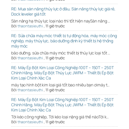
RE: Mua sàn nâng thủy lực ở đâu, Sàn nâng thủy lực giá rẻ,
Dock leveler giá tốt
Sàn nâng hạ thủy lực loại nào thì tốt hiện naySàn nâng …
Bởi
thaontasieuthi
,
11 giờ trước
RE: Sửa chữa máy móc thiết bị tự động hóa, máy móc công
nghiệp, máy thủy lực, bảo dưỡng định kỳ thiết bị hệ thống
máy móc
bảo dưỡng, sửa chữa máy móc thiết bị thủy lực loại tốt …
Bởi
thaontasieuthi
,
11 giờ trước
RE: Máy Ép Bột Kim Loại Công Nghiệp 100T – 150T – 250T
Chính Hãng, Máy Ép Bột Thủy Lực JWFM – Thiết Bị Ép Bột
Kim Loại Chính Xác Ca
máy tạo hình bột kim loại giá tốt bao nhiêu bạn ơimáy t…
Bởi
thaontasieuthi
,
11 giờ trước
RE: Máy Ép Bột Kim Loại Công Nghiệp 100T – 150T – 250T
Chính Hãng, Máy Ép Bột Thủy Lực JWFM – Thiết Bị Ép Bột
Kim Loại Chính Xác Ca
Tời kéo công nghiệp, Tới kéo loại nặng giá thế nàoTời k…
Bởi
thaontasieuthi
,
11 giờ trước