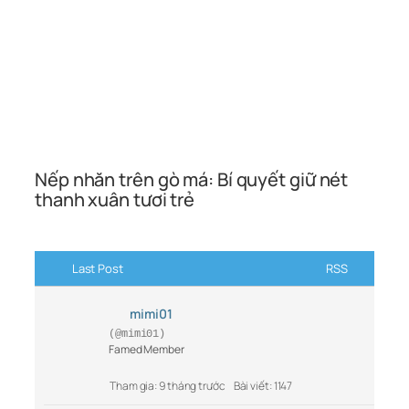
Nếp nhăn trên gò má: Bí quyết giữ nét
thanh xuân tươi trẻ
Last Post
RSS
mimi01
(@mimi01)
Famed Member
Tham gia: 9 tháng trước
Bài viết: 1147