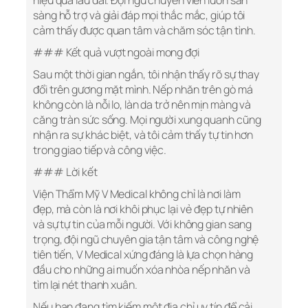
hiệu quả lâu dài. Đội ngũ chuyên viên luôn sẵn
sàng hỗ trợ và giải đáp mọi thắc mắc, giúp tôi
cảm thấy được quan tâm và chăm sóc tận tình.
### Kết quả vượt ngoài mong đợi
Sau một thời gian ngắn, tôi nhận thấy rõ sự thay
đổi trên gương mặt mình. Nếp nhăn trên gò má
không còn là nỗi lo, làn da trở nên mịn màng và
căng tràn sức sống. Mọi người xung quanh cũng
nhận ra sự khác biệt, và tôi cảm thấy tự tin hơn
trong giao tiếp và công việc.
### Lời kết
Viện Thẩm Mỹ V Medical không chỉ là nơi làm
đẹp, mà còn là nơi khôi phục lại vẻ đẹp tự nhiên
và sự tự tin của mỗi người. Với không gian sang
trọng, đội ngũ chuyên gia tận tâm và công nghệ
tiên tiến, V Medical xứng đáng là lựa chọn hàng
đầu cho những ai muốn xóa nhòa nếp nhăn và
tìm lại nét thanh xuân.
Nếu bạn đang tìm kiếm một địa chỉ uy tín để cải