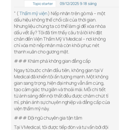
09/12/2025 9:18 sáng
Topic starter
” (
Thẩm mỹ viện
) Nếp nhăn trên gò má – một
dấu hiệu không thể chối cãi của thời gian.
Nhưng liệu chúng ta có thể làm gì để xóa nhòa
dấu vết ấy? Tôi đã tìm thấy câu trả lời khi đặt
chân đến Viện Thẩm Mỹ V Medical – nơi không
chỉ xóa mờ nếp nhăn mà còn khôi phục nét
thanh xuân cho gương mặt.
### Khám phá không gian đẳng cấp
Ngay từ bước chân đầu tiên, không gian tại V
Medical đã khiến tôi ấn tượng mạnh. Một không
gian sang trọng, hiện đại nhưng vẫn ấm cúng,
tạo cảm giác thư giãn và thoải mái. Mỗi chi tiết
từ ánh sáng đến nội thất đều được chăm chút tỉ
mỉ, phản ánh sự chuyên nghiệp và đẳng cấp của
viện thẩm mỹ này.
### Đội ngũ chuyên gia tận tâm
Tại V Medical, tôi được tiếp đón và tư vấn bởi đội