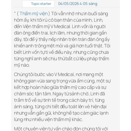
04/05/2026 4:05 sáng
Topic starter
” (
Thẩm mỹ viện
) Tôi vẫn nhớ như in buổi sáng
hôm ấy, khi tôi rủ cô bạn thân của mình, Linh,
đến Viện thẩm mỹ V Medical. Linh vốn là người
đàn ông điển trai, lịch lãm, nhưng thời gian gần
đây, tôi để ý thấy nếp nhăn trên trán đàn ông ấy
khiến anh trông mệt mỏi và già hơn tuổi thật. Tôi
biết Linh vốn tự ti về điều này, nhưng cũng chưa
từng nghĩ anh sẽ chịu thử bất cứ liệu pháp thẩm
mỹ nào.
Chúng tôi bước vào V Medical, nơi mang một
không gian vừa sang trọng vừa ấm cúng, một sự
kết hợp hoàn hảo giữa thẩm mỹ cao cấp và sự
chăm sóc tận tâm. Ngay từ sảnh chờ, Linh đã
trầm trồ về sự tinh tế trong cách bày trí, từng
ánh sáng, từng chi tiết đều toát lên vẻ hiện đại
nhưng vẫn gần gũi, không hề tạo cảm giác lạnh
lùng như nhiều viện thẩm mỹ khác.
Một chuyên viên tư vấn chào đón chúng tôi với