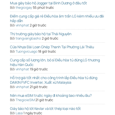
Mua giày bảo hộ Jogger tại Bình Dương ở đâu tốt
Bởi
thegioigay
55 phút trước
Điểm cung cấp giá rẻ Điều hòa âm trần LG kèm nhiều ưu đãi
hấp dẫn
Bởi
vinhphat
2 giờ trước
Thị trường giày bảo hộ tại Thái Nguyên
Bởi
trangvangbaoho
2 giờ trước
Cửa Nhựa Đài Loan Ghép Thanh Tại Phường Lái Thiêu
Bởi
Tuongvicuago
18 giờ trước
Cung cấp số lượng lớn, bỏ sỉ Điều hòa tủ đứng LG thương
hiệu Hàn Quốc
Bởi
vinhphat
19 giờ trước
Hỗ trợ giá tốt nhất cho công trình lắp Điều hòa tủ đứng
DAIKIN FVFC Inverter, Xuất xứ Malaysia
Bởi
vinhphat
21 giờ trước
Nên mua eSIM trước ngày đi khoảng bao nhiêu lâu?
Bởi
ThegioieSIM
21 giờ trước
Giày bảo hộ lót Kevlar và lót thép loại nào tốt
Bởi
Lasa
1 ngày trước