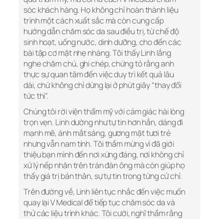
sóc khách hàng. Họ không chỉ hoàn thành liệu
trình một cách xuất sắc mà còn cung cấp
hướng dẫn chăm sóc da sau điều trị, từ chế độ
sinh hoạt, uống nước, dinh dưỡng, cho đến các
bài tập cơ mặt nhẹ nhàng. Tôi thấy Linh lắng
nghe chăm chú, ghi chép, chứng tỏ rằng anh
thực sự quan tâm đến việc duy trì kết quả lâu
dài, chứ không chỉ dừng lại ở phút giây “thay đổi
tức thì”.
Chúng tôi rời viện thẩm mỹ với cảm giác hài lòng
trọn vẹn. Linh dường như tự tin hơn hẳn, dáng đi
mạnh mẽ, ánh mắt sáng, gương mặt tươi trẻ
nhưng vẫn nam tính. Tôi thầm mừng vì đã giới
thiệu bạn mình đến nơi xứng đáng, nơi không chỉ
xử lý nếp nhăn trên trán đàn ông mà còn giúp họ
thấy giá trị bản thân, sự tự tin trong từng cử chỉ.
Trên đường về, Linh liên tục nhắc đến việc muốn
quay lại V Medical để tiếp tục chăm sóc da và
thử các liệu trình khác. Tôi cười, nghĩ thầm rằng