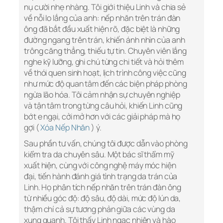
nụ cười nhẹ nhàng. Tôi giới thiệu Linh và chia sẻ
về nỗi lo lắng của anh: nếp nhăn trên trán đàn
ông đã bắt đầu xuất hiện rõ, đặc biệt là những
đường ngang trên trán, khiến ánh nhìn của anh
trông căng thẳng, thiếu tự tin. Chuyên viên lắng
nghe kỹ lưỡng, ghi chú từng chi tiết và hỏi thêm
về thói quen sinh hoạt, lịch trình công việc cũng
như mức độ quan tâm đến các biện pháp phòng
ngừa lão hóa. Tôi cảm nhận sự chuyên nghiệp
và tận tâm trong từng câu hỏi, khiến Linh cũng
bớt e ngại, cởi mở hơn với các giải pháp mà họ
gợi (
Xóa Nếp Nhăn
) ý.
Sau phần tư vấn, chúng tôi được dẫn vào phòng
kiểm tra da chuyên sâu. Một bác sĩ thẩm mỹ
xuất hiện, cùng với công nghệ máy móc hiện
đại, tiến hành đánh giá tình trạng da trán của
Linh. Họ phân tích nếp nhăn trên trán đàn ông
từ nhiều góc độ: độ sâu, độ dài, mức độ lún da,
thậm chí cả sự tương phản giữa các vùng da
xung quanh. Tôi thấy Linh ngạc nhiên và hào