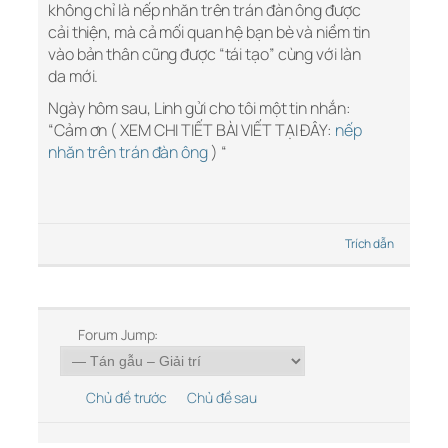
không chỉ là nếp nhăn trên trán đàn ông được
cải thiện, mà cả mối quan hệ bạn bè và niềm tin
vào bản thân cũng được “tái tạo” cùng với làn
da mới.
Ngày hôm sau, Linh gửi cho tôi một tin nhắn:
“Cảm ơn ( XEM CHI TIẾT BÀI VIẾT TẠI ĐÂY:
nếp
nhăn trên trán đàn ông
) “
Trích dẫn
Forum Jump:
Chủ đề trước
Chủ đề sau