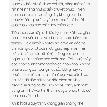
hứng khi bác sĩ giải thích chi tiết, bằng một cách
rất nhẹ nhàng nhưng đầy thuyết phục, khiến
anh hoàn toàn hiểu rằng đây không phải là
chuyện “đơn giản” hay “phép màu”, mà là kết
quả của khoa học thẩm mỹ chính xác.
Tiếp theo, bác sĩ giới thiệu liệu trình kết hợp giữa
botox chuyên dụng và phương pháp dưỡng da
tái tạo. Họ giải thích botox sẽ làm giãn các cơ
trán đang co rút quá mức, giúp nếp nhăn trên
trán đàn ông giảm đi rõ rệt, đồng thời phòng
ngừa sự hình thành nếp nhăn mới. Tôi chú ý thấy
cách bác sĩ nhấn mạnh tính cá nhân hóa: không
phải ai cũng cần cùng một liều lượng hay kỹ
thuật tiêm giống nhau, mà sẽ dựa vào cấu trúc
cơ mặt, độ đàn hồi da và đặc điểm sinh học
riêng của từng người. Linh nghe xong, ánh mắt
sáng lên, như vừa tìm thấy một giải pháp thực sự
phù hợp với mình.
Khi bắt đầu quy trình, không gian phòng nhẹ