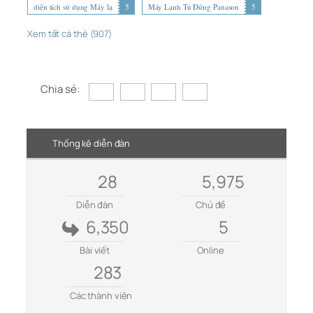
diện tích sử dụng Máy lạ
5
Máy Lạnh Tủ Đứng Panason
5
Xem tất cả thẻ (907)
Chia sẻ:
Thống kê diễn đàn
28
5,975
Diễn đàn
Chủ đề
6,350
5
Bài viết
Online
283
Các thành viên