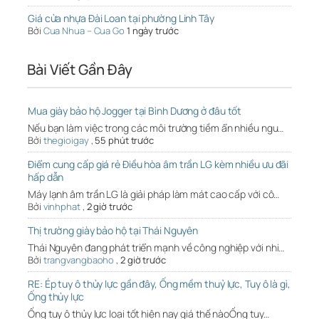
Giá cửa nhựa Đài Loan tại phường Linh Tây
Bởi
Cua Nhua – Cua Go
1 ngày trước
Bài Viết Gần Đây
Mua giày bảo hộ Jogger tại Bình Dương ở đâu tốt
Nếu bạn làm việc trong các môi trường tiềm ẩn nhiều ngu…
Bởi
thegioigay
,
55 phút trước
Điểm cung cấp giá rẻ Điều hòa âm trần LG kèm nhiều ưu đãi
hấp dẫn
Máy lạnh âm trần LG là giải pháp làm mát cao cấp với cô…
Bởi
vinhphat
,
2 giờ trước
Thị trường giày bảo hộ tại Thái Nguyên
Thái Nguyên đang phát triển mạnh về công nghiệp với nhi…
Bởi
trangvangbaoho
,
2 giờ trước
RE: Ép tuy ô thủy lực gần đây, Ống mềm thuỷ lực, Tuy ô là gì,
Ống thủy lực
Ống tuy ô thủy lực loại tốt hiện nay giá thế nàoỐng tuy…