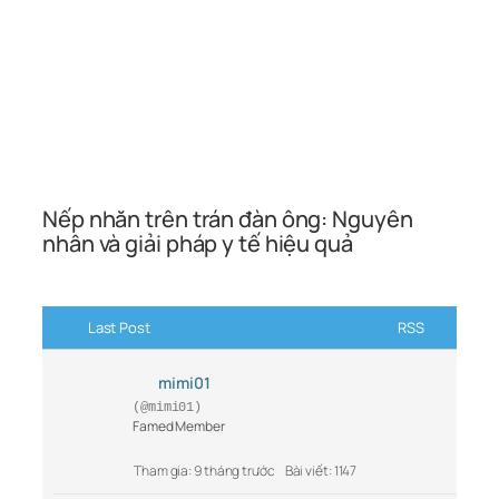
Nếp nhăn trên trán đàn ông: Nguyên
nhân và giải pháp y tế hiệu quả
Last Post
RSS
mimi01
(@mimi01)
Famed Member
Tham gia: 9 tháng trước
Bài viết: 1147