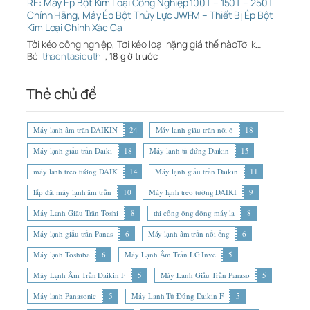
RE: Máy Ép Bột Kim Loại Công Nghiệp 100T – 150T – 250T
Chính Hãng, Máy Ép Bột Thủy Lực JWFM – Thiết Bị Ép Bột
Kim Loại Chính Xác Ca
Tời kéo công nghiệp, Tới kéo loại nặng giá thế nàoTời k…
Bởi
thaontasieuthi
,
18 giờ trước
Thẻ chủ đề
Máy lạnh âm trần DAIKIN
24
Máy lạnh giấu trần nối ố
18
Máy lạnh giấu trần Daiki
18
Máy lạnh tủ đứng Daikin
15
máy lạnh treo tường DAIK
14
Máy lạnh giấu trần Daikin
11
lắp đặt máy lạnh âm trần
10
Máy lạnh treo tường DAIKI
9
Máy Lạnh Giấu Trần Toshi
8
thi công ống đồng máy lạ
8
Máy lạnh giấu trần Panas
6
Máy lạnh âm trần nối ống
6
Máy lạnh Toshiba
6
Máy Lạnh Âm Trần LG Inve
5
Máy Lạnh Âm Trần Daikin F
5
Máy Lạnh Giấu Trần Panaso
5
Máy lạnh Panasonic
5
Máy Lạnh Tủ Đứng Daikin F
5