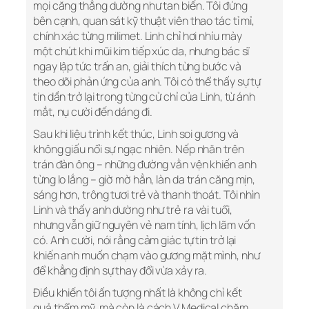
mọi căng thẳng dường như tan biến. Tôi đứng
bên cạnh, quan sát kỹ thuật viên thao tác tỉ mỉ,
chính xác từng milimet. Linh chỉ hơi nhíu mày
một chút khi mũi kim tiếp xúc da, nhưng bác sĩ
ngay lập tức trấn an, giải thích từng bước và
theo dõi phản ứng của anh. Tôi có thể thấy sự tự
tin dần trở lại trong từng cử chỉ của Linh, từ ánh
mắt, nụ cười đến dáng đi.
Sau khi liệu trình kết thúc, Linh soi gương và
không giấu nổi sự ngạc nhiên. Nếp nhăn trên
trán đàn ông – những đường vằn vện khiến anh
từng lo lắng – giờ mờ hẳn, làn da trán căng mịn,
sáng hơn, trông tươi trẻ và thanh thoát. Tôi nhìn
Linh và thấy anh dường như trẻ ra vài tuổi,
nhưng vẫn giữ nguyên vẻ nam tính, lịch lãm vốn
có. Anh cười, nói rằng cảm giác tự tin trở lại
khiến anh muốn chạm vào gương mặt mình, như
để khẳng định sự thay đổi vừa xảy ra.
Điều khiến tôi ấn tượng nhất là không chỉ kết
quả thẩm mỹ, mà còn là cách V Medical chăm