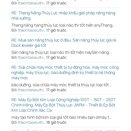
Bởi
thaontasieuthi
,
17 giờ trước
RE: Thang Nâng Thủy Lực nhập khẩu giải pháp nâng hàng
nhà xưởng
Thang nâng hàng thủy lực loại nào thì tốt hiện anyThang…
Bởi
thaontasieuthi
,
17 giờ trước
RE: Mua sàn nâng thủy lực ở đâu, Sàn nâng thủy lực giá rẻ,
Dock leveler giá tốt
Sàn nâng hạ thủy lực loại nào thì tốt hiện naySàn nâng …
Bởi
thaontasieuthi
,
17 giờ trước
RE: Sửa chữa máy móc thiết bị tự động hóa, máy móc công
nghiệp, máy thủy lực, bảo dưỡng định kỳ thiết bị hệ thống
máy móc
bảo dưỡng, sửa chữa máy móc thiết bị thủy lực loại tốt …
Bởi
thaontasieuthi
,
17 giờ trước
RE: Máy Ép Bột Kim Loại Công Nghiệp 100T – 150T – 250T
Chính Hãng, Máy Ép Bột Thủy Lực JWFM – Thiết Bị Ép Bột
Kim Loại Chính Xác Ca
máy tạo hình bột kim loại giá tốt bao nhiêu bạn ơimáy t…
Bởi
thaontasieuthi
,
18 giờ trước