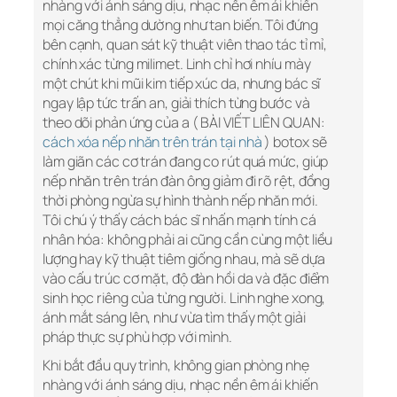
nhàng với ánh sáng dịu, nhạc nền êm ái khiến
mọi căng thẳng dường như tan biến. Tôi đứng
bên cạnh, quan sát kỹ thuật viên thao tác tỉ mỉ,
chính xác từng milimet. Linh chỉ hơi nhíu mày
một chút khi mũi kim tiếp xúc da, nhưng bác sĩ
ngay lập tức trấn an, giải thích từng bước và
theo dõi phản ứng của a ( BÀI VIẾT LIÊN QUAN:
cách xóa nếp nhăn trên trán tại nhà
) botox sẽ
làm giãn các cơ trán đang co rút quá mức, giúp
nếp nhăn trên trán đàn ông giảm đi rõ rệt, đồng
thời phòng ngừa sự hình thành nếp nhăn mới.
Tôi chú ý thấy cách bác sĩ nhấn mạnh tính cá
nhân hóa: không phải ai cũng cần cùng một liều
lượng hay kỹ thuật tiêm giống nhau, mà sẽ dựa
vào cấu trúc cơ mặt, độ đàn hồi da và đặc điểm
sinh học riêng của từng người. Linh nghe xong,
ánh mắt sáng lên, như vừa tìm thấy một giải
pháp thực sự phù hợp với mình.
Khi bắt đầu quy trình, không gian phòng nhẹ
nhàng với ánh sáng dịu, nhạc nền êm ái khiến