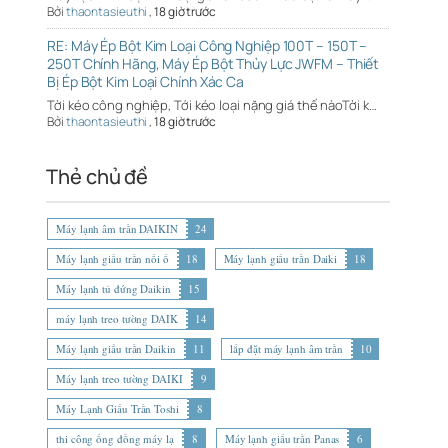
Bởi
thaontasieuthi
,
18 giờ trước
RE: Máy Ép Bột Kim Loại Công Nghiệp 100T – 150T –
250T Chính Hãng, Máy Ép Bột Thủy Lực JWFM – Thiết
Bị Ép Bột Kim Loại Chính Xác Ca
Tời kéo công nghiệp, Tới kéo loại nặng giá thế nàoTời k…
Bởi
thaontasieuthi
,
18 giờ trước
Thẻ chủ đề
Máy lạnh âm trần DAIKIN
24
Máy lạnh giấu trần nối ố
18
Máy lạnh giấu trần Daiki
18
Máy lạnh tủ đứng Daikin
15
máy lạnh treo tường DAIK
14
Máy lạnh giấu trần Daikin
11
lắp đặt máy lạnh âm trần
10
Máy lạnh treo tường DAIKI
9
Máy Lạnh Giấu Trần Toshi
8
thi công ống đồng máy lạ
8
Máy lạnh giấu trần Panas
6