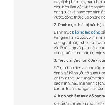
quy định pháp luật, hạn chế rủ
điều kiện làm việc khắc nghiệt,
năng suất và nâng cao hình ản
nước, đồng thời giúp phòng ng
2. Danh mục thiết bị bảo hộ l
Danh mục
bảo hộ lao động
cầ
Pangrim Hàn Quốc có khả năng 
chống tĩnh điện cho môi trườ
và dễ kết hợp với phụ kiện; cù
động trước hóa chất, bụi mịn v
3.
Tiêu chí lựa chọn đơn vị cu
Để lựa chọn đơn vị cung cấp b
đánh giá kỹ ba yếu tố quan tr
phẩm, năng lực cung ứng đáp 
bảo hành, hậu mãi minh bạch. 
bảo an toàn cho người lao động 
4. Kinh nghiệm mua đồ bảo hộ
Để tối ưu chi phí bảo hộ lao đ