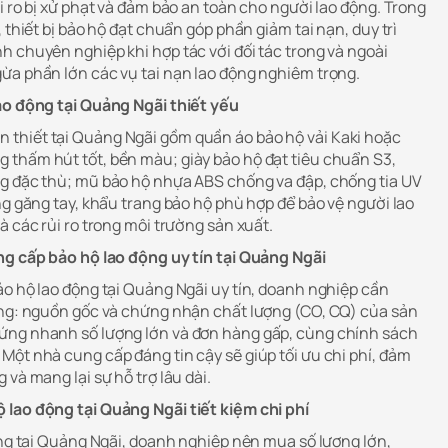
i ro bị xử phạt và đảm bảo an toàn cho người lao động. Trong
 thiết bị bảo hộ đạt chuẩn góp phần giảm tai nạn, duy trì
h chuyên nghiệp khi hợp tác với đối tác trong và ngoài
ừa phần lớn các vụ tai nạn lao động nghiêm trọng.
ao động tại Quảng Ngãi thiết yếu
n thiết tại Quảng Ngãi gồm quần áo bảo hộ vải Kaki hoặc
thấm hút tốt, bền màu; giày bảo hộ đạt tiêu chuẩn S3,
ng đặc thù; mũ bảo hộ nhựa ABS chống va đập, chống tia UV
ng găng tay, khẩu trang bảo hộ phù hợp để bảo vệ người lao
à các rủi ro trong môi trường sản xuất.
ng cấp bảo hộ lao động uy tín tại Quảng Ngãi
ảo hộ lao động tại Quảng Ngãi uy tín, doanh nghiệp cần
ọng: nguồn gốc và chứng nhận chất lượng (CO, CQ) của sản
ứng nhanh số lượng lớn và đơn hàng gấp, cùng chính sách
Một nhà cung cấp đáng tin cậy sẽ giúp tối ưu chi phí, đảm
và mang lại sự hỗ trợ lâu dài.
 lao động tại Quảng Ngãi tiết kiệm chi phí
ộng tại Quảng Ngãi, doanh nghiệp nên mua số lượng lớn,