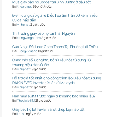
Mua giày bảo hộ Jogger tại Bình Dương ở đâu tốt
Bởi
thegioigay
59 phút trước
Điểm cung cấp giá rẻ Điều hòa âm trần LG kèm nhiều
ưu đãi hấp dẫn
Bởi
vinhphat
2 giờ trước
Thị trường giày bảo hộ tại Thái Nguyên
Bởi
trangvangbaoho
2 giờ trước
Cửa Nhựa Đài Loan Ghép Thanh Tại Phường Lái Thiêu
Bởi
Tuongvicuago
18 giờ trước
Cung cấp số lượng lớn, bỏ sỉ Điều hòa tủ đứng LG
thương hiệu Hàn Quốc
Bởi
vinhphat
19 giờ trước
Hỗ trợ giá tốt nhất cho công trình lắp Điều hòa tủ đứng
DAIKIN FVFC Inverter, Xuất xứ Malaysia
Bởi
vinhphat
21 giờ trước
Nên mua eSIM trước ngày đi khoảng bao nhiêu lâu?
Bởi
ThegioieSIM
21 giờ trước
Giày bảo hộ lót Kevlar và lót thép loại nào tốt
Bởi
Lasa
1 ngày trước