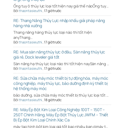
Ống tuy ô thủy lực loại tốt hiện nay giá thế nàoỐng tuy…
Bởi
thaontasieuthi
,
17 giờ trước
RE: Thang Nâng Thủy Lực nhập khẩu giải pháp nâng
hàng nhà xưởng
Thang nâng hàng thủy lực loại nào thì tốt hiện
anyThang…
Bởi
thaontasieuthi
,
17 giờ trước
RE: Mua sàn nâng thủy lực ở đâu, Sàn nâng thủy lực
giá rẻ, Dock leveler giá tốt
Sàn nâng hạ thủy lực loại nào thì tốt hiện naySàn nâng …
Bởi
thaontasieuthi
,
17 giờ trước
RE: Sửa chữa máy móc thiết bị tự động hóa, máy móc
công nghiệp, máy thủy lực, bảo dưỡng định kỳ thiết bị
hệ thống máy móc
bảo dưỡng, sửa chữa máy móc thiết bị thủy lực loại tốt …
Bởi
thaontasieuthi
,
18 giờ trước
RE: Máy Ép Bột Kim Loại Công Nghiệp 100T – 150T –
250T Chính Hãng, Máy Ép Bột Thủy Lực JWFM – Thiết
Bị Ép Bột Kim Loại Chính Xác Ca
máy tạo hình bột kim loại giá tốt bao nhiêu bạn ơimáy t…