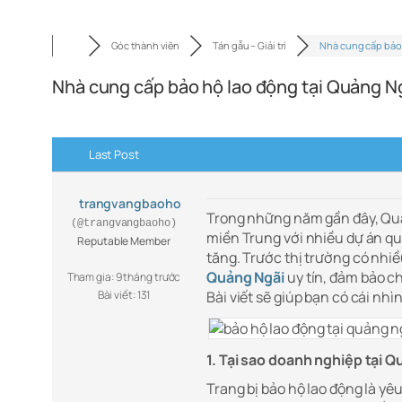
Góc thành viên
Tán gẫu – Giải trí
Nhà cung cấp bảo
Nhà cung cấp bảo hộ lao động tại Quảng Ngã
Last Post
trangvangbaoho
Trong những năm gần đây, Quả
(@trangvangbaoho)
miền Trung với nhiều dự án qu
Reputable Member
tăng. Trước thị trường có nhiề
Quảng Ngãi
uy tín, đảm bảo ch
Tham gia: 9 tháng trước
Bài viết: 131
Bài viết sẽ giúp bạn có cái nh
1. Tại sao doanh nghiệp tại Q
Trang bị bảo hộ lao động là yê