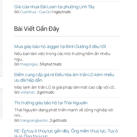
Giá cửa nhựa Đài Loan tại phường Linh Tây
Bởi
Cua Nhua – Cua Go
1 ngày trước
Bài Viết Gần Đây
Mua giày bảo hộ Jogger tại Bình Dương ở đâu tốt
Nếu bạn làm việc trong các môi trường tiềm ẩn nhiều
ngu…
Bởi
thegioigay
,
59 phút trước
Điểm cung cấp giá rẻ Điều hòa âm trần LG kèm nhiều
ưu đãi hấp dẫn
Máy lạnh âm trần LG là giải pháp làm mát cao cấp với cô…
Bởi
vinhphat
,
2 giờ trước
Thị trường giày bảo hộ tại Thái Nguyên
Thái Nguyên đang phát triển mạnh về công nghiệp với
nhi…
Bởi
trangvangbaoho
,
2 giờ trước
RE: Ép tuy ô thủy lực gần đây, Ống mềm thuỷ lực, Tuy ô
là gì, Ống thủy lực