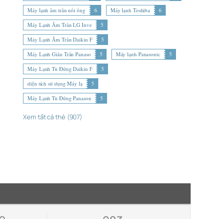
Máy lạnh âm trần nối ống
6
Máy lạnh Toshiba
6
Máy Lạnh Âm Trần LG Inve
5
Máy Lạnh Âm Trần Daikin F
5
Máy Lạnh Giấu Trần Panaso
5
Máy lạnh Panasonic
5
Máy Lạnh Tủ Đứng Daikin F
5
diện tích sử dụng Máy lạ
5
Máy Lạnh Tủ Đứng Panason
5
Xem tất cả thẻ (907)