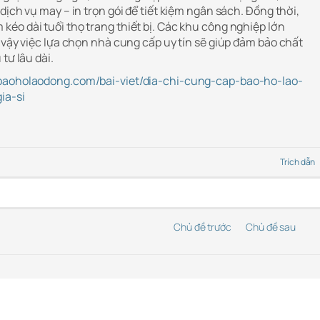
dịch vụ may – in trọn gói để tiết kiệm ngân sách. Đồng thời,
éo dài tuổi thọ trang thiết bị. Các khu công nghiệp lớn
 vậy việc lựa chọn nhà cung cấp uy tín sẽ giúp đảm bảo chất
tư lâu dài.
baoholaodong.com/bai-viet/dia-chi-cung-cap-bao-ho-lao-
ia-si
Trích dẫn
Chủ đề trước
Chủ đề sau