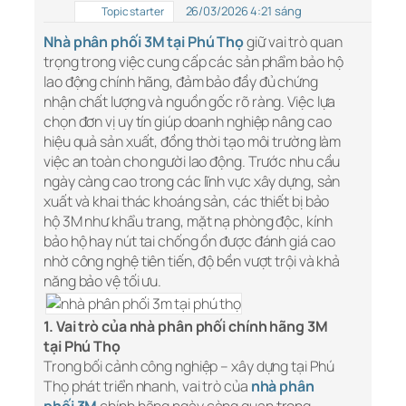
26/03/2026 4:21 sáng
Topic starter
Nhà phân phối 3M tại Phú Thọ
giữ vai trò quan
trọng trong việc cung cấp các sản phẩm bảo hộ
lao động chính hãng, đảm bảo đầy đủ chứng
nhận chất lượng và nguồn gốc rõ ràng. Việc lựa
chọn đơn vị uy tín giúp doanh nghiệp nâng cao
hiệu quả sản xuất, đồng thời tạo môi trường làm
việc an toàn cho người lao động. Trước nhu cầu
ngày càng cao trong các lĩnh vực xây dựng, sản
xuất và khai thác khoáng sản, các thiết bị bảo
hộ 3M như khẩu trang, mặt nạ phòng độc, kính
bảo hộ hay nút tai chống ồn được đánh giá cao
nhờ công nghệ tiên tiến, độ bền vượt trội và khả
năng bảo vệ tối ưu.
1. Vai trò của nhà phân phối chính hãng 3M
tại Phú Thọ
Trong bối cảnh công nghiệp – xây dựng tại Phú
Thọ phát triển nhanh, vai trò của
nhà phân