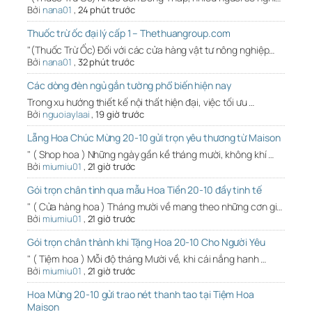
Bởi
nana01
,
24 phút trước
Thuốc trừ ốc đại lý cấp 1 – Thethuangroup.com
"(Thuốc Trừ Ốc) Đối với các cửa hàng vật tư nông nghiệp…
Bởi
nana01
,
32 phút trước
Các dòng đèn ngủ gắn tường phổ biến hiện nay
Trong xu hướng thiết kế nội thất hiện đại, việc tối ưu …
Bởi
nguoiaylaai
,
19 giờ trước
Lẵng Hoa Chúc Mừng 20-10 gửi trọn yêu thương từ Maison
" ( Shop hoa ) Những ngày gần kề tháng mười, không khí …
Bởi
miumiu01
,
21 giờ trước
Gói trọn chân tình qua mẫu Hoa Tiền 20-10 đầy tinh tế
" ( Cửa hàng hoa ) Tháng mười về mang theo những cơn gi…
Bởi
miumiu01
,
21 giờ trước
Gói trọn chân thành khi Tặng Hoa 20-10 Cho Người Yêu
" ( Tiệm hoa ) Mỗi độ tháng Mười về, khi cái nắng hanh …
Bởi
miumiu01
,
21 giờ trước
Hoa Mừng 20-10 gửi trao nét thanh tao tại Tiệm Hoa
Maison