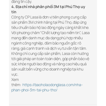
đáng tin cậy.
4. Địa chỉ nhà phân phối 3M tại Phú Thọ uy
tín
Công ty CP Lasa là đơn vị tiên phong cung cấp
sản phẩm 3M chính hãng tại Phú Thọ, đáp ứng
tiêu chuẩn bảo hộ lao động ngày càng khắt khe.
Với phương châm “Chất lượng tạo niềm tin”, Lasa
mang đến danh mục đa dạng phù hợp nhiều
ngành công nghiệp, đảm bảo nguồn gốc rõ
ràng, giá cạnh tranh và dịch vụ tư vấn tận tâm.
Không chỉ cung cấp sản phẩm, Lasa còn hướng
tới giải pháp an toàn toàn diện, góp phần bảo vệ
sức khỏe người lao động và nâng cao hiệu quả
sản xuất bền vững cho doanh nghiệp tại khu
vực.
Xem
thêm:
https://baoholaodonglasa.com/nha-
phan-phoi-3m-tai-phu-tho/