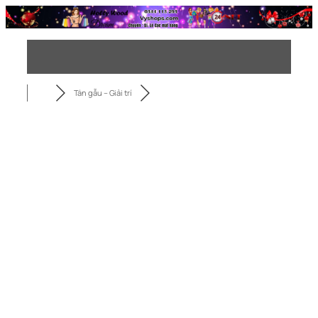
Chuyển
đến
phần
nội
dung
Tán gẫu – Giải trí