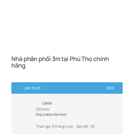
Nhà phân phối 3m tại Phú Thọ chính
hãng
Last Post
RSS
Lasa
(@lasa)
Reputable Member
Tham gia: 9 tháng trước
Bài viết: 130