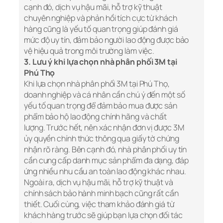
cạnh đó, dịch vụ hậu mãi, hỗ trợ kỹ thuật
chuyên nghiệp và phản hồi tích cực từ khách
hàng cũng là yếu tố quan trọng giúp đánh giá
mức độ uy tín, đảm bảo người lao động được bảo
vệ hiệu quả trong môi trường làm việc.
3. Lưu ý khi lựa chọn nhà phân phối 3M tại
Phú Thọ
Khi lựa chọn nhà phân phối 3M tại Phú Thọ,
doanh nghiệp và cá nhân cần chú ý đến một số
yếu tố quan trọng để đảm bảo mua được sản
phẩm bảo hộ lao động chính hãng và chất
lượng. Trước hết, nên xác nhận đơn vị được 3M
ủy quyền chính thức thông qua giấy tờ chứng
nhận rõ ràng. Bên cạnh đó, nhà phân phối uy tín
cần cung cấp danh mục sản phẩm đa dạng, đáp
ứng nhiều nhu cầu an toàn lao động khác nhau.
Ngoài ra, dịch vụ hậu mãi, hỗ trợ kỹ thuật và
chính sách bảo hành minh bạch cũng rất cần
thiết. Cuối cùng, việc tham khảo đánh giá từ
khách hàng trước sẽ giúp bạn lựa chọn đối tác