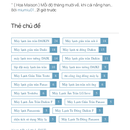
" ( Hoa Maison ) Mỗi độ tháng mười về, khi cái nắng han…
Bởi
miumiu01
,
21 giờ trước
Thẻ chủ đề
Máy lạnh âm trần DAIKIN
24
Máy lạnh giấu trần nối ố
18
Máy lạnh giấu trần Daiki
18
Máy lạnh tủ đứng Daikin
15
máy lạnh treo tường DAIK
14
Máy lạnh giấu trần Daikin
11
lắp đặt máy lạnh âm trần
10
Máy lạnh treo tường DAIKI
9
Máy Lạnh Giấu Trần Toshi
8
thi công ống đồng máy lạ
8
Máy lạnh giấu trần Panas
6
Máy lạnh âm trần nối ống
6
Máy lạnh Toshiba
6
Máy Lạnh Âm Trần LG Inve
5
Máy Lạnh Âm Trần Daikin F
5
Máy Lạnh Giấu Trần Panaso
5
Máy lạnh Panasonic
5
Máy Lạnh Tủ Đứng Daikin F
5
diện tích sử dụng Máy lạ
5
Máy Lạnh Tủ Đứng Panason
5