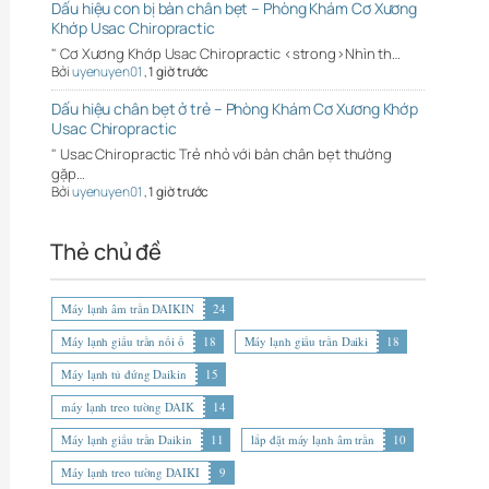
Dấu hiệu con bị bàn chân bẹt – Phòng Khám Cơ Xương
Khớp Usac Chiropractic
" Cơ Xương Khớp Usac Chiropractic <strong>Nhìn th…
Bởi
uyenuyen01
,
1 giờ trước
Dấu hiệu chân bẹt ở trẻ – Phòng Khám Cơ Xương Khớp
Usac Chiropractic
" Usac Chiropractic Trẻ nhỏ với bàn chân bẹt thường
gặp…
Bởi
uyenuyen01
,
1 giờ trước
Thẻ chủ đề
Máy lạnh âm trần DAIKIN
24
Máy lạnh giấu trần nối ố
18
Máy lạnh giấu trần Daiki
18
Máy lạnh tủ đứng Daikin
15
máy lạnh treo tường DAIK
14
Máy lạnh giấu trần Daikin
11
lắp đặt máy lạnh âm trần
10
Máy lạnh treo tường DAIKI
9