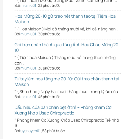
" ( Tiệm hoa ) Mỗi độ tháng Mười về, khi cái nắng hanh …
Bởi
miumiu01
,
23 phút trước
Hoa Mừng 20-10 gửi trao nét thanh tao tại Tiệm Hoa
Maison
" ( Hoa Maison ) Mỗi độ tháng mười về, khi cái nắng han…
Bởi
miumiu01
,
30 phút trước
Gói trọn chân thành qua từng Ảnh Hoa Chúc Mừng 20-
10
" ( Tiệm hoa Maison ) Tháng mười về mang theo những
cơn…
Bởi
miumiu01
,
38 phút trước
Tự tay làm hoa tặng mẹ 20-10: Gửi trao chân thành tại
Maison
" ( Shop hoa ) Ngày hai mươi tháng mười trong ký ức của…
Bởi
miumiu01
,
45 phút trước
Dấu hiệu của bàn chân bẹt ở trẻ – Phòng Khám Cơ
Xương Khớp Usac Chiropractic
" Phòng Khám Cơ Xương Khớp Usac Chiropractic Trẻ nhỏ
th…
Bởi
uyenuyen01
,
58 phút trước