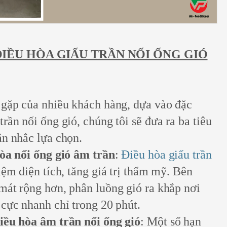
ĐIỀU HÒA GIẤU TRẦN NỐI ỐNG GIÓ
 gặp của nhiều khách hàng, dựa vào đặc
rần nối ống gió, chúng tôi sẽ đưa ra ba tiêu
ân nhắc lựa chọn.
hòa nối ống gió âm trần
:
Điều hòa giấu trần
kiệm diện tích, tăng giá trị thẩm mỹ. Bên
mát rộng hơn, phân luồng gió ra khắp nơi
cực nhanh chỉ trong 20 phút.
iều hòa âm trần nối ống gió
: Một số hạn