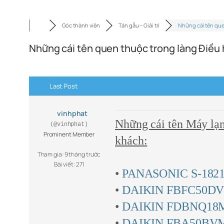
Góc thành viên
Tán gẫu – Giải trí
Những cái tên qu
Những cái tên quen thuộc trong làng Điều 
Last Post
vinhphat
Những cái tên Máy lạn
(@vinhphat)
Prominent Member
khách:
Tham gia: 9 tháng trước
Bài viết: 271
•
PANASONIC S-182
•
DAIKIN FBFC50D
•
DAIKIN FDBNQ18
•
DAIKIN FBA50BV