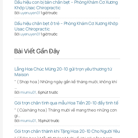
Dấu hiệu con bị bàn chân bẹt – Phòng Khám Cơ Xương
Khớp Usac Chiropractic
Bởi
uyenuyen01
1 giờ trước
Dấu hiệu chân bẹt ở trẻ – Phòng Khám Cơ Xương Khớp
Usac Chiropractic
Bởi
uyenuyen01
1 giờ trước
Bài Viết Gần Đây
Lẵng Hoa Chúc Mừng 20-10 gửi trọn yêu thương từ
Maison
" ( Shop hoa ) Những ngày gần kề tháng mười, không khí
…
Bởi
miumiu01
,
6 phút trước
Gói trọn chân tình qua mẫu Hoa Tiền 20-10 đầy tinh tế
" ( Cửa hàng hoa ) Tháng mười về mang theo những cơn
gi…
Bởi
miumiu01
,
16 phút trước
Gói trọn chân thành khi Tặng Hoa 20-10 Cho Người Yêu