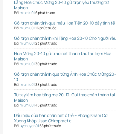
Lẵng Hoa Chúc Mừng 20-10 gửi trọn yêu thương từ
Maison
Bởi
miumiu01
6 phút trước
Gói trọn chân tình qua mẫu Hoa Tiền 20-10 đầy tinh tế
Bởi
miumiu01
16 phút trước
Gói trọn chân thành khi Tặng Hoa 20-10 Cho Người Yêu
Bởi
miumiu01
23 phút trước
Hoa Mừng 20-10 gửi trao nét thanh tao tại Tiệm Hoa
Maison
Bởi
miumiu01
30 phút trước
Gói trọn chân thành qua từng Ảnh Hoa Chúc Mừng 20-
10
Bởi
miumiu01
38 phút trước
Tự tay làm hoa tặng mẹ 20-10: Gửi trao chân thành tại
Maison
Bởi
miumiu01
45 phút trước
Dấu hiệu của bàn chân bẹt ở trẻ – Phòng Khám Cơ
Xương Khớp Usac Chiropractic
Bởi
uyenuyen01
58 phút trước