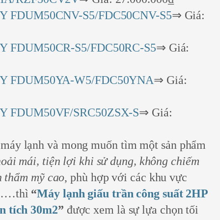
Y FDUM50CNV-S5/FDC50CNV-S5
⇒ Giá:
Y FDUM50CR-S5/FDC50RC-S5
⇒ Giá:
VY FDUM50YA-W5/FDC50YNA
⇒ Giá:
Y FDUM50VF/SRC50ZSX-S
⇒ Giá:
 máy lạnh và mong muốn tìm một sản phẩm
oải mái, tiện lợi khi sử dụng, không chiếm
nh thẩm mỹ cao
, phù hợp với các khu vực
ở……thì
“
Máy lạnh giấu trần công suất 2HP
n tích 30m2
”
được xem là sự lựa chọn tối