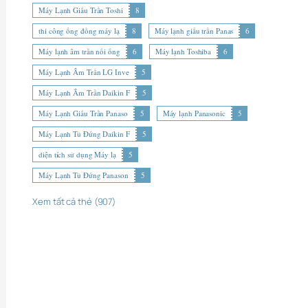
Máy Lạnh Giấu Trần Toshi
8
thi công ống đồng máy lạ
8
Máy lạnh giấu trần Panas
6
Máy lạnh âm trần nối ống
6
Máy lạnh Toshiba
6
Máy Lạnh Âm Trần LG Inve
5
Máy Lạnh Âm Trần Daikin F
5
Máy Lạnh Giấu Trần Panaso
5
Máy lạnh Panasonic
5
Máy Lạnh Tủ Đứng Daikin F
5
diện tích sử dụng Máy lạ
5
Máy Lạnh Tủ Đứng Panason
5
Xem tất cả thẻ (907)