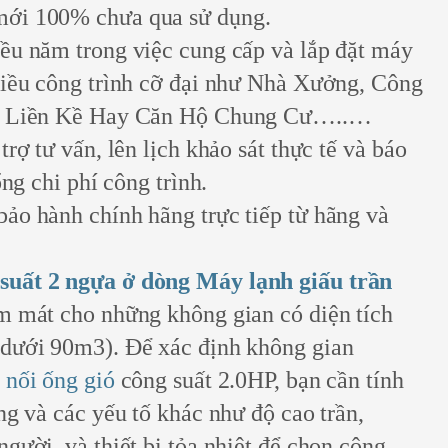
ới 100% chưa qua sử dụng.
ều năm trong việc cung cấp và lắp đặt máy
hiều công trình cỡ đại như Nhà Xưởng, Công
hự Liền Kề Hay Căn Hộ Chung Cư…..…
rợ tư vấn, lên lịch khảo sát thực tế và báo
ổng chi phí công trình.
ảo hành chính hãng trực tiếp từ hãng và
suất 2 ngựa ở dòng Máy lạnh giấu trần
àm mát cho những không gian có diện tích
(dưới 90m3). Để xác định không gian
 nối ống gió
công suất 2.0HP, bạn cần tính
ng và các yếu tố khác như độ cao trần,
gười, và thiết bị tỏa nhiệt để chọn công