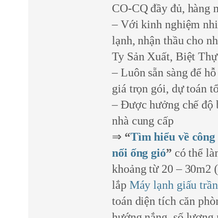
CO-CQ đầy đủ, hàng m
– Với kinh nghiệm nhi
lạnh, nhận thầu cho n
Ty Sản Xuất, Biệt T
– Luôn sẵn sàng để hỗ t
giá trọn gói, dự toán t
– Được hưởng chế độ b
nhà cung cấp
⇒
“
Tìm hiểu về công 
nối ống gió
”
có thể l
khoảng từ 20 – 30m2 
lắp
Máy lạnh giấu trần
toán diện tích căn phò
hướng nắng, số lượng n