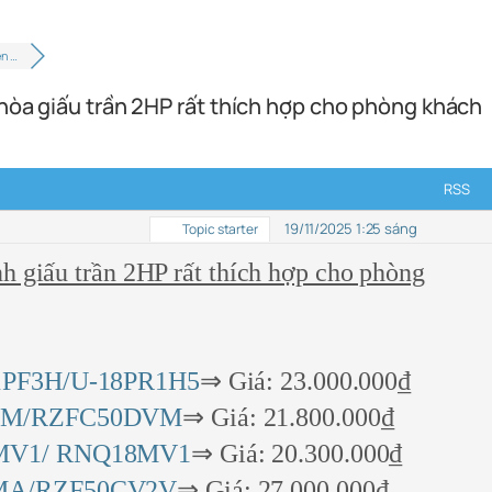
en …
hòa giấu trần 2HP rất thích hợp cho phòng khách
RSS
19/11/2025 1:25 sáng
Topic starter
h giấu trần 2HP rất thích hợp cho phòng
1PF3H/U-18PR1H5
⇒ Giá: 23.000.000₫
VM/RZFC50DVM
⇒ Giá: 21.800.000₫
MV1/ RNQ18MV1
⇒ Giá: 20.300.000₫
MA/RZF50CV2V
⇒ Giá: 27.000.000₫