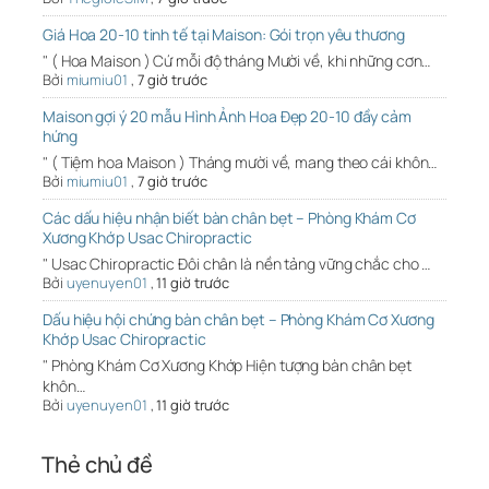
Giá Hoa 20-10 tinh tế tại Maison: Gói trọn yêu thương
" ( Hoa Maison ) Cứ mỗi độ tháng Mười về, khi những cơn…
Bởi
miumiu01
,
7 giờ trước
Maison gợi ý 20 mẫu Hình Ảnh Hoa Đẹp 20-10 đầy cảm
hứng
" ( Tiệm hoa Maison ) Tháng mười về, mang theo cái khôn…
Bởi
miumiu01
,
7 giờ trước
Các dấu hiệu nhận biết bàn chân bẹt – Phòng Khám Cơ
Xương Khớp Usac Chiropractic
" Usac Chiropractic Đôi chân là nền tảng vững chắc cho …
Bởi
uyenuyen01
,
11 giờ trước
Dấu hiệu hội chứng bàn chân bẹt – Phòng Khám Cơ Xương
Khớp Usac Chiropractic
" Phòng Khám Cơ Xương Khớp Hiện tượng bàn chân bẹt
khôn…
Bởi
uyenuyen01
,
11 giờ trước
Thẻ chủ đề