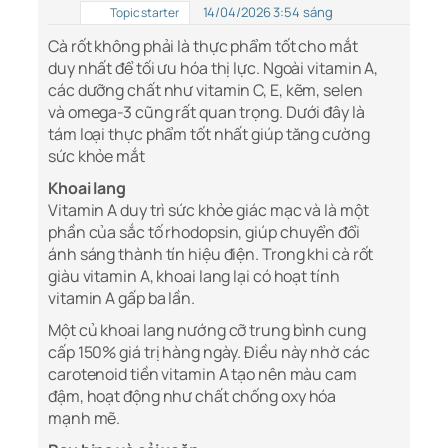
14/04/2026 3:54 sáng
Topic starter
Cà rốt không phải là thực phẩm tốt cho mắt
duy nhất để tối ưu hóa thị lực. Ngoài vitamin A,
các dưỡng chất như vitamin C, E, kẽm, selen
và omega-3 cũng rất quan trọng. Dưới đây là
tám loại thực phẩm tốt nhất giúp tăng cường
sức khỏe mắt
Khoai lang
Vitamin A duy trì sức khỏe giác mạc và là một
phần của sắc tố rhodopsin, giúp chuyển đổi
ánh sáng thành tín hiệu điện. Trong khi cà rốt
giàu vitamin A, khoai lang lại có hoạt tính
vitamin A gấp ba lần.
Một củ khoai lang nướng cỡ trung bình cung
cấp 150% giá trị hàng ngày. Điều này nhờ các
carotenoid tiền vitamin A tạo nên màu cam
đậm, hoạt động như chất chống oxy hóa
mạnh mẽ.