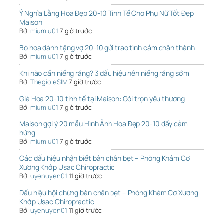
Ý Nghĩa Lẵng Hoa Đẹp 20-10 Tinh Tế Cho Phụ Nữ Tốt Đẹp
Maison
Bởi
miumiu01
7 giờ trước
Bó hoa dành tặng vợ 20-10 gửi trao tình cảm chân thành
Bởi
miumiu01
7 giờ trước
Khi nào cần niềng răng? 3 dấu hiệu nên niềng răng sớm
Bởi
ThegioieSIM
7 giờ trước
Giá Hoa 20-10 tinh tế tại Maison: Gói trọn yêu thương
Bởi
miumiu01
7 giờ trước
Maison gợi ý 20 mẫu Hình Ảnh Hoa Đẹp 20-10 đầy cảm
hứng
Bởi
miumiu01
7 giờ trước
Các dấu hiệu nhận biết bàn chân bẹt – Phòng Khám Cơ
Xương Khớp Usac Chiropractic
Bởi
uyenuyen01
11 giờ trước
Dấu hiệu hội chứng bàn chân bẹt – Phòng Khám Cơ Xương
Khớp Usac Chiropractic
Bởi
uyenuyen01
11 giờ trước