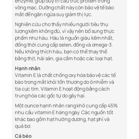
enzyme, giúp duy trì cấu trúc protein trong
võng mạc. Dưỡng chất này còn bảo vệ tế bào
mắt để ngăn ngừa suy giảm thị lực.
Nghiên cứu cho thấy nhiều người tiêu thụ
lượng kẽm không đủ, vì vậy nên bổ sung thực
phẩm như hàu. Hàu là nguồn giàu kẽm nhất,
đồng thời cung cấp selen, đồng và omega-3.
Nếu không thích hàu, bạn có thể thay thế
bằng thịt, hải sản, gia cầm hoặc các loại hạt.
Hạnh nhân
Vitamin E là chất chống oxy hóa bảo vệ các tế
bào trong mắt khỏi tổn thương do ô nhiễm và
tia cực tím. Vitamin E hoạt động bằng cách
trung hòa các gốc tự do gây hại.
Một ounce hạnh nhân rang khô cung cấp 45%
nhu cầu vitamin E hàng ngày. Các nguồn tốt
khác bao gồm hạt hướng dương, hạt phỉ và
quả bơ.
Cá béo