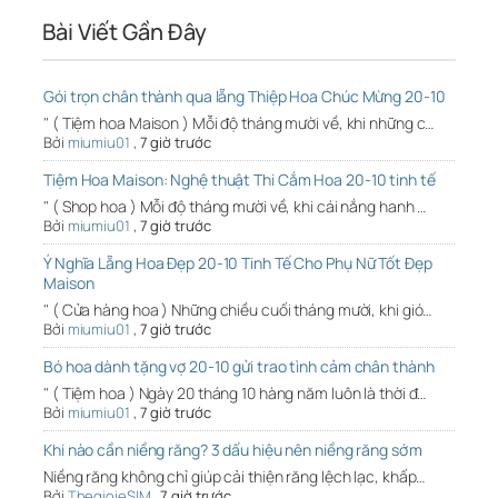
Bài Viết Gần Đây
Gói trọn chân thành qua lẵng Thiệp Hoa Chúc Mừng 20-10
" ( Tiệm hoa Maison ) Mỗi độ tháng mười về, khi những c…
Bởi
miumiu01
,
7 giờ trước
Tiệm Hoa Maison: Nghệ thuật Thi Cắm Hoa 20-10 tinh tế
" ( Shop hoa ) Mỗi độ tháng mười về, khi cái nắng hanh …
Bởi
miumiu01
,
7 giờ trước
Ý Nghĩa Lẵng Hoa Đẹp 20-10 Tinh Tế Cho Phụ Nữ Tốt Đẹp
Maison
" ( Cửa hàng hoa ) Những chiều cuối tháng mười, khi gió…
Bởi
miumiu01
,
7 giờ trước
Bó hoa dành tặng vợ 20-10 gửi trao tình cảm chân thành
" ( Tiệm hoa ) Ngày 20 tháng 10 hàng năm luôn là thời đ…
Bởi
miumiu01
,
7 giờ trước
Khi nào cần niềng răng? 3 dấu hiệu nên niềng răng sớm
Niềng răng không chỉ giúp cải thiện răng lệch lạc, khấp…
Bởi
ThegioieSIM
,
7 giờ trước