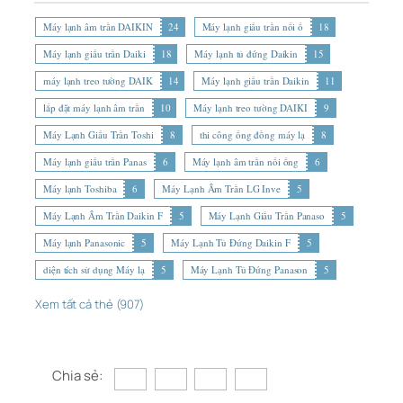
Máy lạnh âm trần DAIKIN
24
Máy lạnh giấu trần nối ố
18
Máy lạnh giấu trần Daiki
18
Máy lạnh tủ đứng Daikin
15
máy lạnh treo tường DAIK
14
Máy lạnh giấu trần Daikin
11
lắp đặt máy lạnh âm trần
10
Máy lạnh treo tường DAIKI
9
Máy Lạnh Giấu Trần Toshi
8
thi công ống đồng máy lạ
8
Máy lạnh giấu trần Panas
6
Máy lạnh âm trần nối ống
6
Máy lạnh Toshiba
6
Máy Lạnh Âm Trần LG Inve
5
Máy Lạnh Âm Trần Daikin F
5
Máy Lạnh Giấu Trần Panaso
5
Máy lạnh Panasonic
5
Máy Lạnh Tủ Đứng Daikin F
5
diện tích sử dụng Máy lạ
5
Máy Lạnh Tủ Đứng Panason
5
Xem tất cả thẻ (907)
Chia sẻ: