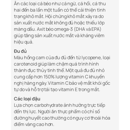
Ăn các loại cá béo như cá ngừ, cá hồi, cá thu
hai đến ba lần một tuần có thể cải thiện tình
trạng khô mắt. Hội chứng khô mắt xảy ra do
sản xuất nước mắt không đủ hoặc thiếu lớp
màng dầu. Axit béo omega-3 (DHA và EPA)
giúp tăng sản xuất nước mắt và kháng viêm
hiệu quả.
Đu đủ
Màu hồng cam của đu đủ đến từ lycopene, loại
carotenoid giúp làm chậm quá trình hình
thành đục thủy tinh thể. Một quả đu đủ nhỏ
cung cấp hơn 150% lượng vitamin C khuyến
nghị hàng ngày. Vitamin C bảo vệ mắt khỏi gốc
tự do và hỗ trợ tái tạo vitamin E trong mắt.
Các loại đậu
Lựa chọn carbohydrate ảnh hưởng trực tiếp
đến thị lực. Người ăn thực phẩm có chỉ số
đường huyết cao thường có nguy cơ thoái hóa
điểm vàng cao hơn.