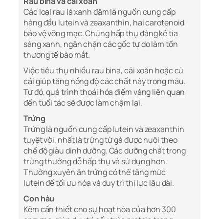
Rau bina và cải xoăn
Các loại rau lá xanh đậm là nguồn cung cấp
hàng đầu lutein và zeaxanthin, hai carotenoid
bảo vệ võng mạc. Chúng hấp thụ đáng kể tia
sáng xanh, ngăn chặn các gốc tự do làm tổn
thương tế bào mắt.
Việc tiêu thụ nhiều rau bina, cải xoăn hoặc củ
cải giúp tăng nồng độ các chất này trong máu.
Từ đó, quá trình thoái hóa điểm vàng liên quan
đến tuổi tác sẽ được làm chậm lại.
Trứng
Trứng là nguồn cung cấp lutein và zeaxanthin
tuyệt vời, nhất là trứng từ gà được nuôi theo
chế độ giàu dinh dưỡng. Các dưỡng chất trong
trứng thường dễ hấp thụ và sử dụng hơn.
Thường xuyên ăn trứng có thể tăng mức
lutein để tối ưu hóa và duy trì thị lực lâu dài.
Con hàu
Kẽm cần thiết cho sự hoạt hóa của hơn 300