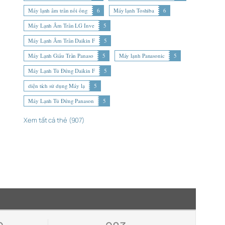
Máy lạnh âm trần nối ống
6
Máy lạnh Toshiba
6
Máy Lạnh Âm Trần LG Inve
5
Máy Lạnh Âm Trần Daikin F
5
Máy Lạnh Giấu Trần Panaso
5
Máy lạnh Panasonic
5
Máy Lạnh Tủ Đứng Daikin F
5
diện tích sử dụng Máy lạ
5
Máy Lạnh Tủ Đứng Panason
5
Xem tất cả thẻ (907)