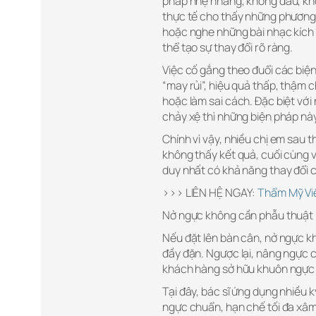
pháp nhẹ nhàng, không đau, khô
thực tế cho thấy những phươn
hoặc nghe những bài nhạc kích 
thể tạo sự thay đổi rõ ràng.
Việc cố gắng theo đuổi các bi
“may rủi”, hiệu quả thấp, thậm 
hoặc làm sai cách. Đặc biệt với
chảy xệ thì những biện pháp nà
Chính vì vậy, nhiều chị em sau
không thấy kết quả, cuối cùng 
duy nhất có khả năng thay đổi c
>>> LIÊN HỆ NGAY:
Thẩm Mỹ Vi
Nở ngực không cần phẫu thuật h
Nếu đặt lên bàn cân, nở ngực 
đầy đặn. Ngược lại, nâng ngực 
khách hàng sở hữu khuôn ngực c
Tại đây, bác sĩ ứng dụng nhiều 
ngực chuẩn, hạn chế tối đa xâm 