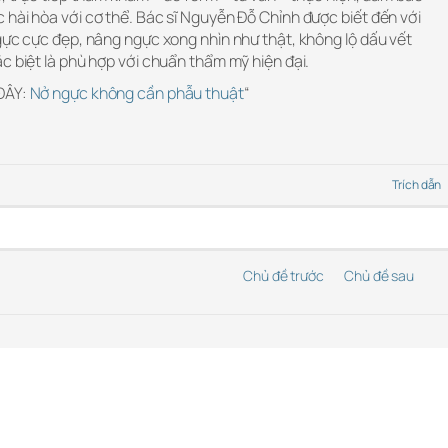
hài hòa với cơ thể. Bác sĩ Nguyễn Đỗ Chỉnh được biết đến với
gực cực đẹp, nâng ngực xong nhìn như thật, không lộ dấu vết
c biệt là phù hợp với chuẩn thẩm mỹ hiện đại.
 ĐÂY:
Nở ngực không cần phẫu thuật
“
Trích dẫn
Chủ đề trước
Chủ đề sau