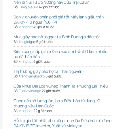
Nên đi Núi Tứ Cô Nương hay Cửu Trại Câu?
Bởi
ThegioieSIM
42 phút trước
Đơn vị chuyên phân phối giá tốt Máy lạnh giấu trần
DAIKIN 4.0 ngựa (4.0HP)
Bởi
vinhphat
49 phút trước
Mua giày bảo hộ Jogger tại Bình Dương ở đâu tốt
Bởi
thegioigay
5 giờ trước
Điểm cung cấp giá rẻ Điều hòa âm trần LG kèm nhiều
ưu đãi hấp dẫn
Bởi
vinhphat
6 giờ trước
Thị trường giày bảo hộ tại Thái Nguyên
Bởi
trangvangbaoho
6 giờ trước
Cửa Nhựa Đài Loan Ghép Thanh Tại Phường Lái Thiêu
Bởi
Tuongvicuago
22 giờ trước
Cung cấp số lượng lớn, bỏ sỉ Điều hòa tủ đứng LG
thương hiệu Hàn Quốc
Bởi
vinhphat
22 giờ trước
Hỗ trợ giá tốt nhất cho công trình lắp Điều hòa tủ đứng
DAIKIN FVFC Inverter, Xuất xứ Malaysia