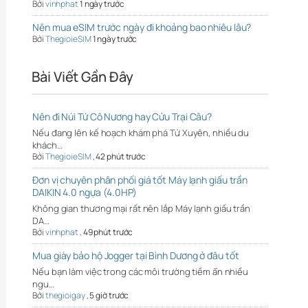
Bởi
vinhphat
1 ngày trước
Nên mua eSIM trước ngày đi khoảng bao nhiêu lâu?
Bởi
ThegioieSIM
1 ngày trước
Bài Viết Gần Đây
Nên đi Núi Tứ Cô Nương hay Cửu Trại Câu?
Nếu đang lên kế hoạch khám phá Tứ Xuyên, nhiều du
khách…
Bởi
ThegioieSIM
,
42 phút trước
Đơn vị chuyên phân phối giá tốt Máy lạnh giấu trần
DAIKIN 4.0 ngựa (4.0HP)
Không gian thương mại rất nên lắp Máy lạnh giấu trần
DA…
Bởi
vinhphat
,
49 phút trước
Mua giày bảo hộ Jogger tại Bình Dương ở đâu tốt
Nếu bạn làm việc trong các môi trường tiềm ẩn nhiều
ngu…
Bởi
thegioigay
,
5 giờ trước