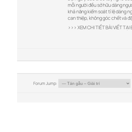
mỗi người đều sở hữu dáng ngực 
khả năng kiểm soát tỉ lệ dáng n
can thiệp, không góc chết và đặ
>>> XEM CHI TIẾT BÀI VIẾT TẠI
Forum Jump: