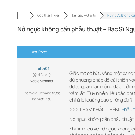
Góc thành viên
Tán gẫu – Giải trí
Nở ngực không cầ
Nở ngực không cần phẫu thuật – Bác Sĩ N
Last Post
ella01
Giấc mơ sở hữu vòng một căng t
(@ella01)
đủ phương pháp để cải thiện vó
Noble Member
được quan tâm hàng đầu, bởi m
xâm lấn. Tuy nhiên, liệu các p
Tham gia: 9 tháng trước
Bài viết: 336
chỉ là lời quảng cáo phóng đại?
>>> THAM KHẢO THÊM:
Phẫu 
Nở ngực không cần phẫu thuật v
Khi tìm hiểu về nở ngực không 