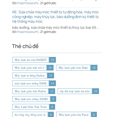
Bởi
thaontasieuthi
,
21 giờ trước
RE: Sửa chữa máy móc thiết bị tự động hóa, máy móc
công nghiệp, máy thủy lực, bảo dưỡng định kỳ thiết bị
hệ thống máy móc
bảo dưỡng, sửa chữa máy móc thiết bị thủy lực loại tốt …
Bởi
thaontasieuthi
,
21 giờ trước
Thẻ chủ đề
Máy lạnh âm trần DAIKIN
24
Máy lạnh giấu trần nối ố
18
Máy lạnh giấu trần Daiki
18
Máy lạnh tủ đứng Daikin
15
máy lạnh treo tường DAIK
14
Máy lạnh giấu trần Daikin
11
lắp đặt máy lạnh âm trần
10
Máy lạnh treo tường DAIKI
9
Máy Lạnh Giấu Trần Toshi
8
thi công ống đồng máy lạ
8
Máy lạnh giấu trần Panas
6