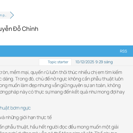
n p…
guyễn Đỗ Chỉnh
RSS
10/12/2025 9:29 sáng
Topic starter
ròn, mềm mại, quyến rũ luôn thôi thúc nhiều chị em tìm kiếm
c dáng. Trong đó, chủ đề nở ngực không cần phẫu thuật luôn
ong muốn làm đẹp nhưng vẫn giữ nguyên sự an toàn, không
hương pháp này có thực sự mang đến kết quả như mong đợi hay
thuật bơm ngực
à những giới hạn thực tế
cần phẫu thuật, hầu hết người đọc đều mong muốn một giải