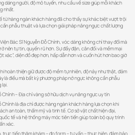
ng dáng người, độ mô tuyến, nhu cầu về size giúp mỗi khách
g nhất.
 từ hàng ngàn khách hàng đã cho thấy sự khác biệt vượt trội
g cần phẫu thuật và lựa chọn giải pháp nâng ngực chất lượng
Viện Bác Sĩ Nguyễn Đỗ Chỉnh, vóc dáng không chỉ thay đổi mà
ở nên tự tin, quyến rũ hơn. Sự đầy đặn, cân đối và mềm mại
ột xác”, diện đồ đẹp hơn, hấp dẫn hơn và cuốn hút hơn bao giờ
 khi hoàn thiện giữ được độ mềm tự nhiên, độ nảy như thật, đảm
 Đây là điều mà bất kỳ phương pháp nở ngực không cần phẫu
lại.
Chỉnh – Địa chỉ vàng sở hữu dịch vụ nâng ngực uy tín
Chỉnh là địa chỉ được hàng ngàn khách hàng lựa chọn khi
h an toàn, thẩm mỹ và tinh tế. Cơ sở vật chất hiện đại,
uốc tế và hệ thống máy móc tiên tiến giúp toàn bộ quy trình
ẩn xác.
o, trực tiếp thăm khám – đo form – tư vấn – thực hiện, đảm bảo