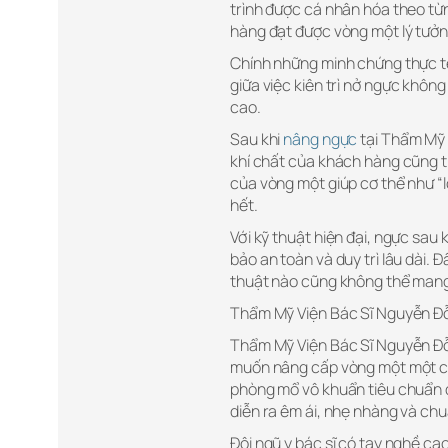
trình được cá nhân hóa theo từ
hàng đạt được vòng một lý tưởn
Chính những minh chứng thực tế
giữa việc kiên trì nở ngực khôn
cao.
Sau khi
nâng ngực
tại Thẩm Mỹ 
khí chất của khách hàng cũng tr
của vòng một giúp cơ thể như “l
hết.
Với kỹ thuật hiện đại, ngực sau
bảo an toàn và duy trì lâu dài.
thuật nào cũng không thể mang 
Thẩm Mỹ Viện Bác Sĩ Nguyễn Đỗ 
Thẩm Mỹ Viện Bác Sĩ Nguyễn Đỗ 
muốn nâng cấp vòng một một các
phòng mổ vô khuẩn tiêu chuẩn q
diễn ra êm ái, nhẹ nhàng và chu
Đội ngũ y bác sĩ có tay nghề ca