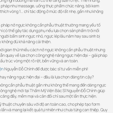
ng nghỉ dưỡng mà vẫn có thể tăng size rõ rệt. Thế nhưng,
g pháp như massage, uống thực phẩm chức năng, bôi kem
thích vòng 1… chỉ tác động ở mức độ rất nhẹ, gần như không
ện pháp nở ngực không cần phẫu thuật thường mang yếu tố
chí có thể gây tác dụng phụ nếu lựa chọn sản phẩm trôi nổi
 người bẩm sinh ngực nhỏ, ngực lép lâu năm hay sau sinh bị
y không đủ khả năng cải thiện.
 thời gian thử nhiều cách nở ngực không cần phẫu thuật nhưng
vẫn quay về lựa chọn công nghệ nâng ngực hiện đại – giải pháp
ấu trúc vòng một rõ rệt, bền vững và an toàn.
ện
Nguyễn Đỗ Chỉnh để được bác sĩ tư vấn miễn phí!
ay nâng ngực hiện đại – đâu là lựa chọn đáng tin cậy?
không cần phẫu thuật gần như không thể mang đến dáng ngực
công nghệ mới tại Thẩm Mỹ Viện Bác Sĩ Nguyễn Đỗ Chỉnh giúp
ăng đầy, mềm mại và cân đối chỉ sau một lần thực hiện.
kỹ thuật chuyên sâu với độ an toàn cao, cho phép tạo form
lấn và mang lại kết quả tự nhiên như chưa từng can thiệp. Quy