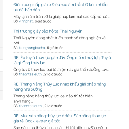
Điểm cung cấp giá rẻ Điều hòa âm trần LG kèm nhiều
ưu đãi hấp dẫn
Máy lạnh âm trần LG là giải pháp làm mát cao cấp với cô…
Bởi
vinhphat
,
6 giờ trước
Thị trường giày bảo hộ tại Thái Nguyên
Thái Nguyên đang phát triển mạnh về công nghiệp với
nhi…
Bởi
trangvangbaoho
,
6 giờ trước
RE: Ép tuy ô thủy lực gần đây, Ống mềm thuỷ lực, Tuy ô
là gì, Ống thủy lực
Ống tuy ô thủy lực loại tốt hiện nay giá thế nàoỐng tuy…
Bởi
thaontasieuthi
,
21 giờ trước
RE: Thang Nâng Thủy Lực nhập khẩu giải pháp nâng
hàng nhà xưởng
Thang nâng hàng thủy lực loại nào thì tốt hiện
anyThang…
Bởi
thaontasieuthi
,
21 giờ trước
RE: Mua sàn nâng thủy lực ở đâu, Sàn nâng thủy lực
giá rẻ, Dock leveler giá tốt
Sàn nâng hạ thủy lực loại nào thì tốt hiện naySàn nâng …