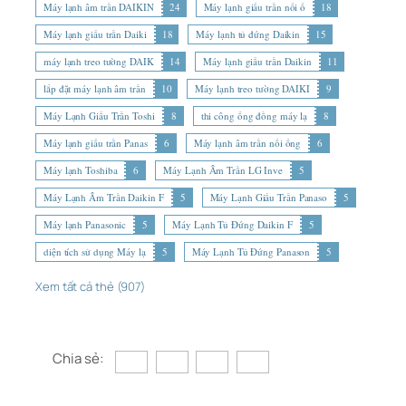
Máy lạnh âm trần DAIKIN
24
Máy lạnh giấu trần nối ố
18
Máy lạnh giấu trần Daiki
18
Máy lạnh tủ đứng Daikin
15
máy lạnh treo tường DAIK
14
Máy lạnh giấu trần Daikin
11
lắp đặt máy lạnh âm trần
10
Máy lạnh treo tường DAIKI
9
Máy Lạnh Giấu Trần Toshi
8
thi công ống đồng máy lạ
8
Máy lạnh giấu trần Panas
6
Máy lạnh âm trần nối ống
6
Máy lạnh Toshiba
6
Máy Lạnh Âm Trần LG Inve
5
Máy Lạnh Âm Trần Daikin F
5
Máy Lạnh Giấu Trần Panaso
5
Máy lạnh Panasonic
5
Máy Lạnh Tủ Đứng Daikin F
5
diện tích sử dụng Máy lạ
5
Máy Lạnh Tủ Đứng Panason
5
Xem tất cả thẻ (907)
Chia sẻ: