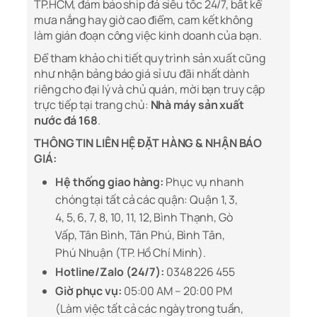
TP.HCM, đảm bảo ship đá siêu tốc 24/7, bất kể
mưa nắng hay giờ cao điểm, cam kết không
làm gián đoạn công việc kinh doanh của bạn.
Để tham khảo chi tiết quy trình sản xuất cũng
như nhận bảng báo giá sỉ ưu đãi nhất dành
riêng cho đại lý và chủ quán, mời bạn truy cập
trực tiếp tại trang chủ:
Nhà máy sản xuất
nước đá 168
.
THÔNG TIN LIÊN HỆ ĐẶT HÀNG & NHẬN BÁO
GIÁ:
Hệ thống giao hàng:
Phục vụ nhanh
chóng tại tất cả các quận: Quận 1, 3,
4, 5, 6, 7, 8, 10, 11, 12, Bình Thạnh, Gò
Vấp, Tân Bình, Tân Phú, Bình Tân,
Phú Nhuận (TP. Hồ Chí Minh).
Hotline/Zalo (24/7):
0348 226 455
Giờ phục vụ:
05:00 AM – 20:00 PM
(Làm việc tất cả các ngày trong tuần,