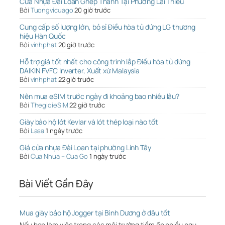
Cửa Nhựa Đài Loan Ghép Thanh Tại Phường Lái Thiêu
Bởi
Tuongvicuago
20 giờ trước
Cung cấp số lượng lớn, bỏ sỉ Điều hòa tủ đứng LG thương
hiệu Hàn Quốc
Bởi
vinhphat
20 giờ trước
Hỗ trợ giá tốt nhất cho công trình lắp Điều hòa tủ đứng
DAIKIN FVFC Inverter, Xuất xứ Malaysia
Bởi
vinhphat
22 giờ trước
Nên mua eSIM trước ngày đi khoảng bao nhiêu lâu?
Bởi
ThegioieSIM
22 giờ trước
Giày bảo hộ lót Kevlar và lót thép loại nào tốt
Bởi
Lasa
1 ngày trước
Giá cửa nhựa Đài Loan tại phường Linh Tây
Bởi
Cua Nhua – Cua Go
1 ngày trước
Bài Viết Gần Đây
Mua giày bảo hộ Jogger tại Bình Dương ở đâu tốt
Nếu bạn làm việc trong các môi trường tiềm ẩn nhiều ngu…