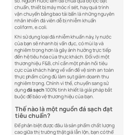
sơ. Nguồn nước làm đá chưa qua bộ lọc đạt
chuẩn, thiết bị máy móc rỉ sét, hay quá trình
vận chuyển bằng bao tải bẩn là những nguyên
nhân khiến đá viên dễ bị nhiễm khuẩn
coliform, e.coli.
Khi sử dụng loại đá nhiễm khuẩn này, ly nước
của bạn sẽ nhanh bị vẩn đục, có mùi lạ và
nghiêm trọng hơn là gây ảnh hưởng trực tiếp
đến hệ tiêu hóa của thực khách. Đối với một
thương hiệu F&B, chỉ cần một phản hồi tiêu
cực của khách hàng về vấn đề vệ sinh an toàn
thực phẩm cũng đủ làm sụt giảm doanh thu
nghiêm trọng. Chính vì thế, chuyển sang sử
dụng
đá sạch
100% tinh khiết là giải pháp bắt
buộc để bảo vệ thương hiệu của bạn.
Thế nào là một nguồn đá sạch đạt
tiêu chuẩn?
Để phân biệt được đâu là sản phẩm chất lượng
cao giữa thị trường thật giả lẫn lộn, bạn có thể