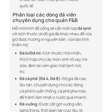
quốc tế.
Phân loại các dòng đá viên
chuyên dụng cho quán F&B
Mỗi mô hình đồ uống sẽ cần một loại
đá lạnh
với kích thước và độ già đá khác nhau để vừa
giữ được hương vị nguyên bản, vừa tạo tính
thẩm mỹ:
Đá bi/Đá mi:
Kích thước nhỏ nhắn,
thích hợp cho các món sinh tố xay, trà
sữa, đem lại cảm giác mát lạnh tức
thì.
Đá cà phê (Đá 4, Đá 8):
Độ già đá cao,
lâu tan, chuyên dụng cho các dòng
cà phê truyền thống, cà phê pha máy
để tránh làm nhạt vị nước quá nhanh.
Đá vuông:
Được cắt gọt vuông vắn,
sang trọng, thời gian tan cực lâu, là