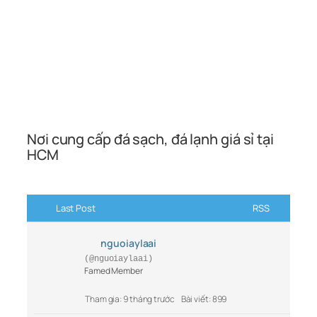
Nơi cung cấp đá sạch, đá lạnh giá sỉ tại
HCM
Last Post
RSS
nguoiaylaai
(@nguoiaylaai)
Famed Member
Tham gia: 9 tháng trước
Bài viết: 899