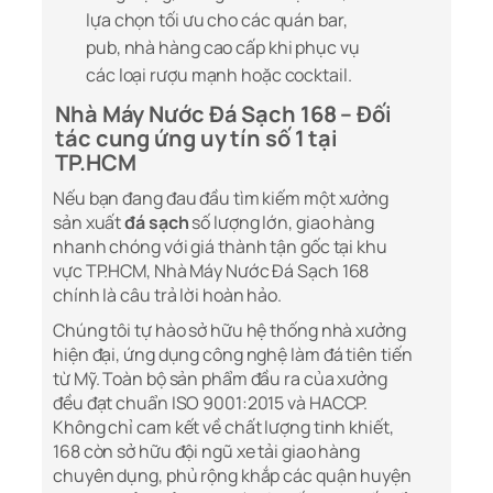
lựa chọn tối ưu cho các quán bar,
pub, nhà hàng cao cấp khi phục vụ
các loại rượu mạnh hoặc cocktail.
Nhà Máy Nước Đá Sạch 168 – Đối
tác cung ứng uy tín số 1 tại
TP.HCM
Nếu bạn đang đau đầu tìm kiếm một xưởng
sản xuất
đá sạch
số lượng lớn, giao hàng
nhanh chóng với giá thành tận gốc tại khu
vực TP.HCM, Nhà Máy Nước Đá Sạch 168
chính là câu trả lời hoàn hảo.
Chúng tôi tự hào sở hữu hệ thống nhà xưởng
hiện đại, ứng dụng công nghệ làm đá tiên tiến
từ Mỹ. Toàn bộ sản phẩm đầu ra của xưởng
đều đạt chuẩn ISO 9001:2015 và HACCP.
Không chỉ cam kết về chất lượng tinh khiết,
168 còn sở hữu đội ngũ xe tải giao hàng
chuyên dụng, phủ rộng khắp các quận huyện