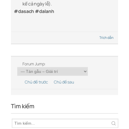
kể cả ngày lễ).
#dasach #dalanh
Trích dẫn
Forum Jump:
Chủ đề trước
Chủ đề sau
Tìm kiếm