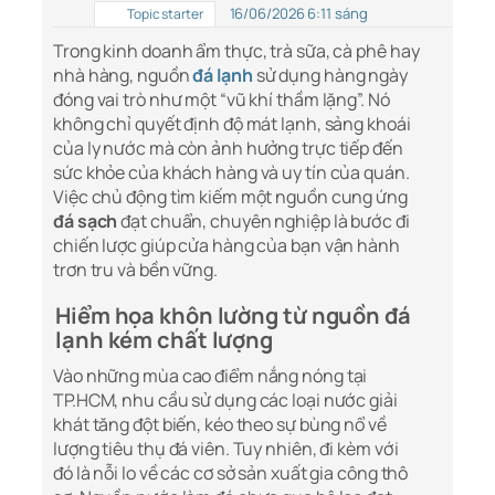
16/06/2026 6:11 sáng
Topic starter
Trong kinh doanh ẩm thực, trà sữa, cà phê hay
nhà hàng, nguồn
đá lạnh
sử dụng hàng ngày
đóng vai trò như một “vũ khí thầm lặng”. Nó
không chỉ quyết định độ mát lạnh, sảng khoái
của ly nước mà còn ảnh hưởng trực tiếp đến
sức khỏe của khách hàng và uy tín của quán.
Việc chủ động tìm kiếm một nguồn cung ứng
đá sạch
đạt chuẩn, chuyên nghiệp là bước đi
chiến lược giúp cửa hàng của bạn vận hành
trơn tru và bền vững.
Hiểm họa khôn lường từ nguồn đá
lạnh kém chất lượng
Vào những mùa cao điểm nắng nóng tại
TP.HCM, nhu cầu sử dụng các loại nước giải
khát tăng đột biến, kéo theo sự bùng nổ về
lượng tiêu thụ đá viên. Tuy nhiên, đi kèm với
đó là nỗi lo về các cơ sở sản xuất gia công thô