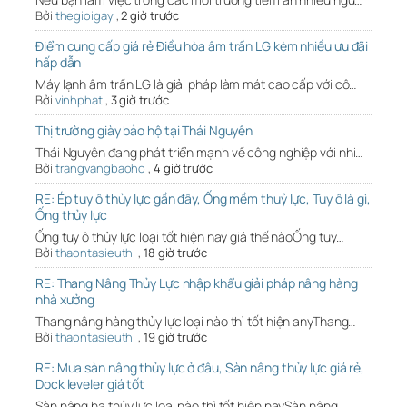
Bởi
thegioigay
,
2 giờ trước
Điểm cung cấp giá rẻ Điều hòa âm trần LG kèm nhiều ưu đãi
hấp dẫn
Máy lạnh âm trần LG là giải pháp làm mát cao cấp với cô…
Bởi
vinhphat
,
3 giờ trước
Thị trường giày bảo hộ tại Thái Nguyên
Thái Nguyên đang phát triển mạnh về công nghiệp với nhi…
Bởi
trangvangbaoho
,
4 giờ trước
RE: Ép tuy ô thủy lực gần đây, Ống mềm thuỷ lực, Tuy ô là gì,
Ống thủy lực
Ống tuy ô thủy lực loại tốt hiện nay giá thế nàoỐng tuy…
Bởi
thaontasieuthi
,
18 giờ trước
RE: Thang Nâng Thủy Lực nhập khẩu giải pháp nâng hàng
nhà xưởng
Thang nâng hàng thủy lực loại nào thì tốt hiện anyThang…
Bởi
thaontasieuthi
,
19 giờ trước
RE: Mua sàn nâng thủy lực ở đâu, Sàn nâng thủy lực giá rẻ,
Dock leveler giá tốt
Sàn nâng hạ thủy lực loại nào thì tốt hiện naySàn nâng …