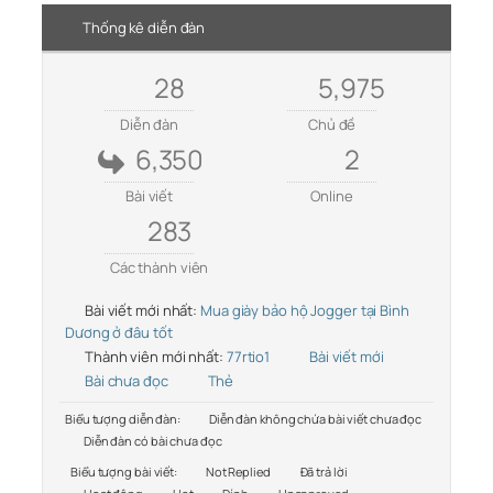
Thống kê diễn đàn
28
5,975
Diễn đàn
Chủ đề
6,350
2
Bài viết
Online
283
Các thành viên
Bài viết mới nhất:
Mua giày bảo hộ Jogger tại Bình
Dương ở đâu tốt
Thành viên mới nhất:
77rtio1
Bài viết mới
Bài chưa đọc
Thẻ
Biểu tượng diễn đàn:
Diễn đàn không chứa bài viết chưa đọc
Diễn đàn có bài chưa đọc
Biểu tượng bài viết:
Not Replied
Đã trả lời