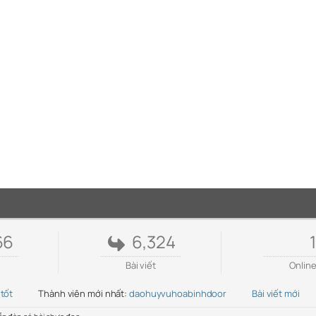
66
6,324
1
Bài viết
Onlin
 tốt
Thành viên mới nhất:
daohuyvuhoabinhdoor
Bài viết mới