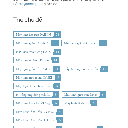
Bởi
maylanhtnp
,
23 giờ trước
Thẻ chủ đề
Máy lạnh âm trần DAIKIN
24
Máy lạnh giấu trần nối ố
18
Máy lạnh giấu trần Daiki
18
máy lạnh treo tường DAIK
14
Máy lạnh tủ đứng Daikin
14
Máy lạnh giấu trần Daikin
11
lắp đặt máy lạnh âm trần
10
Máy lạnh treo tường DAIKI
9
Máy Lạnh Giấu Trần Toshi
8
thi công ống đồng máy lạ
8
Máy lạnh giấu trần Panas
6
Máy lạnh âm trần nối ống
6
Máy lạnh Toshiba
6
Máy Lạnh Âm Trần LG Inve
5
Máy Lạnh Âm Trần Daikin F
5