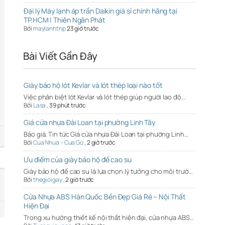
Đại lý Máy lạnh áp trần Daikin giá sỉ chính hãng tại
TP.HCM | Thiên Ngân Phát
Bởi
maylanhtnp
23 giờ trước
Bài Viết Gần Đây
Giày bảo hộ lót Kevlar và lót thép loại nào tốt
Việc phân biệt lót Kevlar và lót thép giúp người lao độ…
Bởi
Lasa
,
39 phút trước
Giá cửa nhựa Đài Loan tại phường Linh Tây
Báo giá, Tin tức Giá cửa nhựa Đài Loan tại phường Linh…
Bởi
Cua Nhua – Cua Go
,
2 giờ trước
Ưu điểm của giày bảo hộ đế cao su
Giày bảo hộ đế cao su là lựa chọn lý tưởng cho môi trườ…
Bởi
thegioigay
,
2 giờ trước
Cửa Nhựa ABS Hàn Quốc Bền Đẹp Giá Rẻ – Nội Thất
Hiện Đại
Trong xu hướng thiết kế nội thất hiện đại, cửa nhựa ABS…