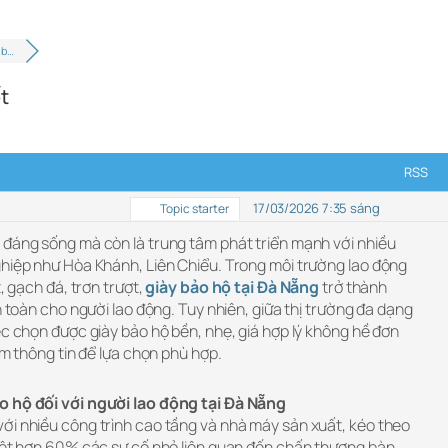
 b…
t
RSS
17/03/2026 7:35 sáng
Topic starter
 đáng sống mà còn là trung tâm phát triển mạnh với nhiều
ghiệp như Hòa Khánh, Liên Chiểu. Trong môi trường lao động
, gạch đá, trơn trượt,
giày bảo hộ tại Đà Nẵng
trở thành
n toàn cho người lao động. Tuy nhiên, giữa thị trường đa dạng
ệc chọn được giày bảo hộ bền, nhẹ, giá hợp lý không hề đơn
êm thông tin để lựa chọn phù hợp.
o hộ đối với người lao động tại Đà Nẵng
ới nhiều công trình cao tầng và nhà máy sản xuất, kéo theo
biệt hơn 60% các sự cố nhỏ liên quan đến chấn thương bàn