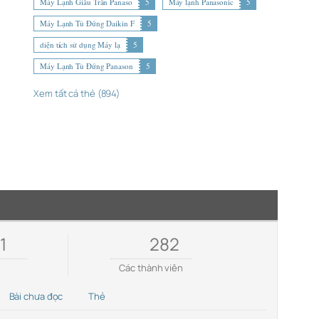
Máy Lạnh Giấu Trần Panaso
5
Máy lạnh Panasonic
5
Máy Lạnh Tủ Đứng Daikin F
5
diện tích sử dụng Máy lạ
5
Máy Lạnh Tủ Đứng Panason
5
Xem tất cả thẻ (894)
1
282
e
Các thành viên
Bài chưa đọc
Thẻ