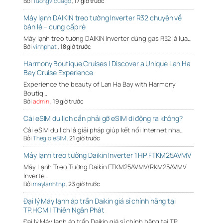
Bởi
Tuongvicuago
,
17 giờ trước
Máy lạnh DAIKIN treo tường Inverter R32 chuyên về
bán lẻ – cung cấp rẻ
Máy lạnh treo tường DAIKIN Inverter dùng gas R32 là lựa…
Bởi
vinhphat
,
18 giờ trước
Harmony Boutique Cruises | Discover a Unique Lan Ha
Bay Cruise Experience
Experience the beauty of Lan Ha Bay with Harmony
Boutiq…
Bởi
admin
,
19 giờ trước
Cài eSIM du lịch cần phải gỡ eSIM di động ra không?
Cài eSIM du lịch là giải pháp giúp kết nối Internet nha…
Bởi
ThegioieSIM
,
21 giờ trước
Máy lạnh treo tường Daikin Inverter 1 HP FTKM25AVMV
Máy Lạnh Treo Tường Daikin FTKM25AVMV/RKM25AVMV
Inverte…
Bởi
maylanhtnp
,
23 giờ trước
Đại lý Máy lạnh áp trần Daikin giá sỉ chính hãng tại
TP.HCM | Thiên Ngân Phát
Đại lý Máy lạnh áp trần Daikin giá sỉ chính hãng tại TP…