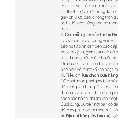
chân do vật sắc nhọn hoặc vật 
ích thiết thực như chống đâm xu
giày chịu lực cao, chống trơn t
áp lực lên cột sống nhờ hệ thốn
hơn.
II. Các mẫu giày bảo hộ tại 
Tùy vào tính chất công việc và 
bảo hộ từ bình dân đến cao cấp
hợp với kỹ sư, giám sát nhờ độ b
các thương hiệu Việt như Sami, 
lớn dù kiểu dáng còn thô và nặn
phổ biến với thiết kế linh hoạt,
III. Tiêu chí lựa chọn cửa hàn
Để tránh mua phải giày bảo hộ 
tiêu chí quan trọng. Thứ nhất,
để đảm bảo hàng chính hãng và 
sách bảo hành, đổi trả linh hoạt
Cuối cùng, ưu tiên nơi bán có đ
đôi giày phù hợp và thoải mái nh
IV. Địa chỉ bán giày bảo hộ t