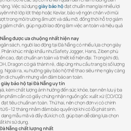
nặng. Việc sử dụng
giày bảo hộ
đạt chuẩn mang lại nhiều lợi
yên nhờ lớp lót thép hoặc Kevlar, bảo vệ ngón chân với mũi
rượt trong môi trường ẩm ướt và dầu mỡ, đồng thời hỗ trợ giảm
g giảm chấn, giúp người lao động làm việc an toàn và hiệu quả
Đà Nẵng được ưa chuộng nhất hiện nay
ngân sách, người lao động tại Đà Nẵng có nhiều lựa chọn giày
. Phân khúc nhập khẩu như Safety Jogger, Hans, Ziben phù
ền cao, đạt chuẩn an toàn và thiết kế hiện đại. Trong khi đó,
DH, Dragon có giá thành rẻ, đáp ứng nhu cầu trang bị số lượng
g. Ngoài ra, xu hướng giày bảo hộ thể thao siêu nhẹ ngày càng
 tiện di chuyển nhưng vẫn đảm bảo an toàn.
g giày bảo hộ tại Đà Nẵng uy tín
giả, kém chất lượng ảnh hưởng đến sức khỏe, bạn nên lưu ý ba
 sản phẩm cần có giấy chứng nhận nguồn gốc xuất xứ (CO/CQ)
đạt tiêu chuẩn an toàn. Thứ hai, nên chọn đơn vị có chính
 từ 6–12 tháng nhằm đảm bảo quyền lợi khi có lỗi phát sinh.
a dạng mẫu mã và đầy đủ kích cỡ, giúp bạn dễ dàng lựa chọn
ất khi sử dụng.
ại Đà Nẵng chất lượng nhất