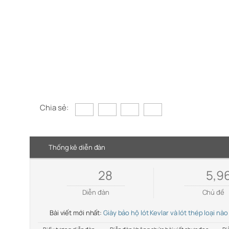
Chia sẻ:
Thống kê diễn đàn
28
5,9
Diễn đàn
Chủ đề
Bài viết mới nhất:
Giày bảo hộ lót Kevlar và lót thép loại nào