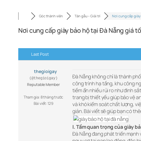
Góc thành viên
Tán gẫu – Giải trí
Nơi cung cấp giày
Nơi cung cấp giày bảo hộ tại Đà Nẵng giá tố
Last Post
thegioigay
Đà Nẵng không chỉ là thành phố
(@thegioigay)
công trình hạ tầng, khu công n
Reputable Member
tiềm ẩn nhiều rủi ro như đinh sắt
trang bị thiết yếu giúp bảo vệ a
Tham gia: 8 tháng trước
Bài viết: 129
và khó kiểm soát chất lượng, vi
giản. Bài viết sẽ giúp bạn có th
I. Tầm quan trọng của giày bả
Đà Nẵng đang phát triển mạnh v
nguy cơ tai nạn lao động, đặc 