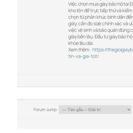
Việc chọn mua giày bảo hộ tại 
kho lớn để trực tiếp thử và kiểm
chọn từ phân khúc bình dân đến
giày, cần đo size chính xác và 
việc vệ sinh và bảo quản đúng 
giày bền lâu. Đầu tư giày bảo 
khỏe lâu dài.
Xem thêm:
https://thegioigia
tin-va-gia-tot/
Forum Jump: