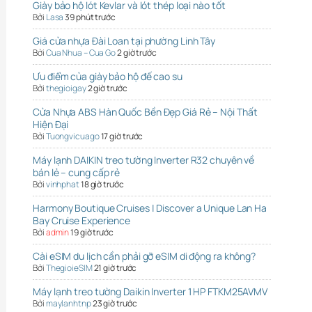
Giày bảo hộ lót Kevlar và lót thép loại nào tốt
Bởi
Lasa
39 phút trước
Giá cửa nhựa Đài Loan tại phường Linh Tây
Bởi
Cua Nhua – Cua Go
2 giờ trước
Ưu điểm của giày bảo hộ đế cao su
Bởi
thegioigay
2 giờ trước
Cửa Nhựa ABS Hàn Quốc Bền Đẹp Giá Rẻ – Nội Thất
Hiện Đại
Bởi
Tuongvicuago
17 giờ trước
Máy lạnh DAIKIN treo tường Inverter R32 chuyên về
bán lẻ – cung cấp rẻ
Bởi
vinhphat
18 giờ trước
Harmony Boutique Cruises | Discover a Unique Lan Ha
Bay Cruise Experience
Bởi
admin
19 giờ trước
Cài eSIM du lịch cần phải gỡ eSIM di động ra không?
Bởi
ThegioieSIM
21 giờ trước
Máy lạnh treo tường Daikin Inverter 1 HP FTKM25AVMV
Bởi
maylanhtnp
23 giờ trước