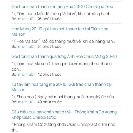
Gói trọn chân thành khi Tặng Hoa 20-10 Cho Người Yêu
" ( Tiệm hoa ) Mỗi độ tháng Mười về, khi cái nắng hanh …
Bởi
miumiu01
,
26 phút trước
Hoa Mừng 20-10 gửi trao nét thanh tao tại Tiệm Hoa
Maison
" ( Hoa Maison ) Mỗi độ tháng mười về, khi cái nắng han…
Bởi
miumiu01
,
34 phút trước
Gói trọn chân thành qua từng Ảnh Hoa Chúc Mừng 20-10
" ( Tiệm hoa Maison ) Tháng mười về mang theo những
cơn…
Bởi
miumiu01
,
42 phút trước
Tự tay làm hoa tặng mẹ 20-10: Gửi trao chân thành tại
Maison
" ( Shop hoa ) Ngày hai mươi tháng mười trong ký ức của…
Bởi
miumiu01
,
49 phút trước
Dấu hiệu của bàn chân bẹt ở trẻ – Phòng Khám Cơ Xương
Khớp Usac Chiropractic
" Phòng Khám Cơ Xương Khớp Usac Chiropractic Trẻ nhỏ
th…