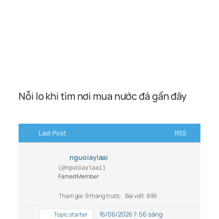
Nỗi lo khi tìm nơi mua nước đá gần đây
Last Post
RSS
nguoiaylaai
(@nguoiaylaai)
Famed Member
Tham gia: 9 tháng trước
Bài viết: 899
16/06/2026 7:56 sáng
Topic starter