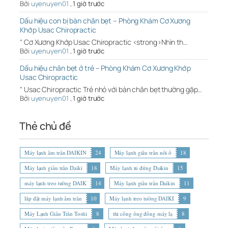
Bởi
uyenuyen01
,
1 giờ trước
Dấu hiệu con bị bàn chân bẹt – Phòng Khám Cơ Xương
Khớp Usac Chiropractic
" Cơ Xương Khớp Usac Chiropractic <strong>Nhìn th…
Bởi
uyenuyen01
,
1 giờ trước
Dấu hiệu chân bẹt ở trẻ – Phòng Khám Cơ Xương Khớp
Usac Chiropractic
" Usac Chiropractic Trẻ nhỏ với bàn chân bẹt thường gặp…
Bởi
uyenuyen01
,
1 giờ trước
Thẻ chủ đề
Máy lạnh âm trần DAIKIN
24
Máy lạnh giấu trần nối ố
18
Máy lạnh giấu trần Daiki
18
Máy lạnh tủ đứng Daikin
15
máy lạnh treo tường DAIK
14
Máy lạnh giấu trần Daikin
11
lắp đặt máy lạnh âm trần
10
Máy lạnh treo tường DAIKI
9
Máy Lạnh Giấu Trần Toshi
8
thi công ống đồng máy lạ
8