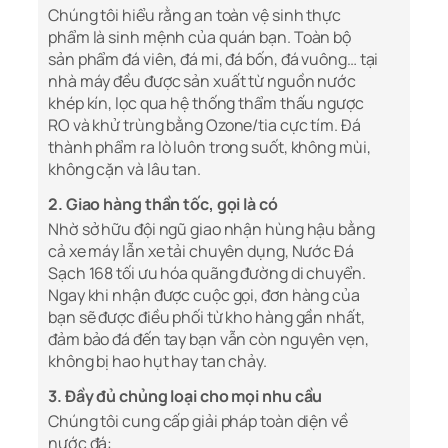
Chúng tôi hiểu rằng an toàn vệ sinh thực
phẩm là sinh mệnh của quán bạn. Toàn bộ
sản phẩm đá viên, đá mi, đá bốn, đá vuông… tại
nhà máy đều được sản xuất từ nguồn nước
khép kín, lọc qua hệ thống thẩm thấu ngược
RO và khử trùng bằng Ozone/tia cực tím. Đá
thành phẩm ra lò luôn trong suốt, không mùi,
không cặn và lâu tan.
2. Giao hàng thần tốc, gọi là có
Nhờ sở hữu đội ngũ giao nhận hùng hậu bằng
cả xe máy lẫn xe tải chuyên dụng, Nước Đá
Sạch 168 tối ưu hóa quãng đường di chuyển.
Ngay khi nhận được cuộc gọi, đơn hàng của
bạn sẽ được điều phối từ kho hàng gần nhất,
đảm bảo đá đến tay bạn vẫn còn nguyên vẹn,
không bị hao hụt hay tan chảy.
3. Đầy đủ chủng loại cho mọi nhu cầu
Chúng tôi cung cấp giải pháp toàn diện về
nước đá: