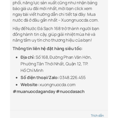
phối, năng lực sản xuất cũng như nhận bảng
báo giá ưu đãi mới nhất, mời bạn click xem
ngay bài viết hướng dẫn chi tiết tại đây: Mua
nước đá ở đâu gần nhất – Xuongnuocda.com.
Hãy để Nước Đá Sạch 168 trở thành người bạn
đồng hành tin cậy, giúp giải nhiệt mùa hè và
nâng tầm uy tín cho thương hiệu của bạn!
Thông tin liên hệ đặt hàng siêu tốc:
Địa chỉ:
Số 168, Đường Phan Văn Hớn,
Phường Tân Thới Nhất, Quận 12, TP.
Hồ Chí Minh
Số điện thoại/Zalo:
0348.226.455
Website:
xuongnuocda.com
#muanuocdaganday #nuocdasach
Trích dẫn