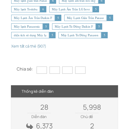
Máy lạnh giấu trần Panas
6
Máy lạnh âm trần nối ống
6
Máy lạnh Toshiba
6
Máy Lạnh Âm Trần LG Inve
5
Máy Lạnh Âm Trần Daikin F
5
Máy Lạnh Giấu Trần Panaso
5
Máy lạnh Panasonic
5
Máy Lạnh Tủ Đứng Daikin F
5
diện tích sử dụng Máy lạ
5
Máy Lạnh Tủ Đứng Panason
5
Xem tất cả thẻ (907)
Chia sẻ:
Thống kê diễn đàn
28
5,998
Diễn đàn
Chủ đề
6,373
2