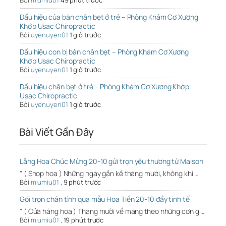
Bởi
miumiu01
49 phút trước
Dấu hiệu của bàn chân bẹt ở trẻ – Phòng Khám Cơ Xương
Khớp Usac Chiropractic
Bởi
uyenuyen01
1 giờ trước
Dấu hiệu con bị bàn chân bẹt – Phòng Khám Cơ Xương
Khớp Usac Chiropractic
Bởi
uyenuyen01
1 giờ trước
Dấu hiệu chân bẹt ở trẻ – Phòng Khám Cơ Xương Khớp
Usac Chiropractic
Bởi
uyenuyen01
1 giờ trước
Bài Viết Gần Đây
Lẵng Hoa Chúc Mừng 20-10 gửi trọn yêu thương từ Maison
" ( Shop hoa ) Những ngày gần kề tháng mười, không khí …
Bởi
miumiu01
,
9 phút trước
Gói trọn chân tình qua mẫu Hoa Tiền 20-10 đầy tinh tế
" ( Cửa hàng hoa ) Tháng mười về mang theo những cơn gi…
Bởi
miumiu01
,
19 phút trước