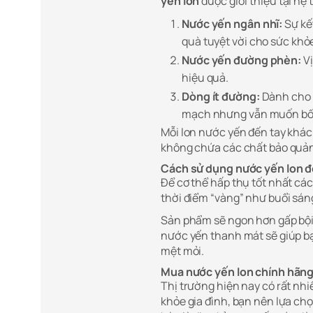
yến lon
được giới thiệu tại hệ 
Nước yến ngân nhĩ:
Sự kế
quà tuyệt vời cho sức khỏ
Nước yến đường phèn:
Vị
hiệu quả.
Dòng ít đường:
Dành cho 
mạch nhưng vẫn muốn bổ 
Mỗi lon nước yến đến tay khác
không chứa các chất bảo quản 
Cách sử dụng nước yến lon để
Để cơ thể hấp thụ tốt nhất c
thời điểm “vàng” như buổi sáng
Sản phẩm sẽ ngon hơn gấp bội
nước yến thanh mát sẽ giúp bạ
mệt mỏi.
Mua nước yến lon chính hãng
Thị trường hiện nay có rất nh
khỏe gia đình, bạn nên lựa chọ