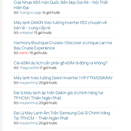
Cửa Nhựa ABS Hàn Quốc Bền Đẹp Giá Rẻ – Nội Thất
Hiện Đại
Bởi
Tuongvicuago
14 giờ trước
Máy lạnh DAIKIN treo tường Inverter R32 chuyên về
bán lẻ – cung cấp rẻ
Bởi
vinhphat
15 giờ trước
Harmony Boutique Cruises | Discover a Unique Lan Ha
Bay Cruise Experience
Bởi
admin
16 giờ trước
Cài eSIM du lịch cần phải gỡ eSIM di động ra không?
Bởi
ThegioieSIM
17 giờ trước
Máy lạnh treo tường Daikin Inverter 1 HP FTKM25AVMV
Bởi
maylanhtnp
20 giờ trước
Đại lý Máy lạnh áp trần Daikin giá sỉ chính hãng tại
TP.HCM | Thiên Ngân Phát
Bởi
maylanhtnp
20 giờ trước
Đại Lý Máy Lạnh Âm Trần Samsung Giá Sỉ Chính Hãng
Tại TP.HCM – Thiên Ngân Phát
Bởi
maylanhtnp
20 giờ trước