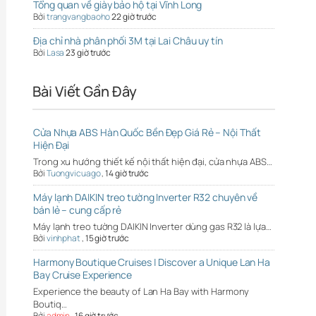
Tổng quan về giày bảo hộ tại Vĩnh Long
Bởi
trangvangbaoho
22 giờ trước
Địa chỉ nhà phân phối 3M tại Lai Châu uy tín
Bởi
Lasa
23 giờ trước
Bài Viết Gần Đây
Cửa Nhựa ABS Hàn Quốc Bền Đẹp Giá Rẻ – Nội Thất
Hiện Đại
Trong xu hướng thiết kế nội thất hiện đại, cửa nhựa ABS…
Bởi
Tuongvicuago
,
14 giờ trước
Máy lạnh DAIKIN treo tường Inverter R32 chuyên về
bán lẻ – cung cấp rẻ
Máy lạnh treo tường DAIKIN Inverter dùng gas R32 là lựa…
Bởi
vinhphat
,
15 giờ trước
Harmony Boutique Cruises | Discover a Unique Lan Ha
Bay Cruise Experience
Experience the beauty of Lan Ha Bay with Harmony
Boutiq…
Bởi
admin
,
16 giờ trước