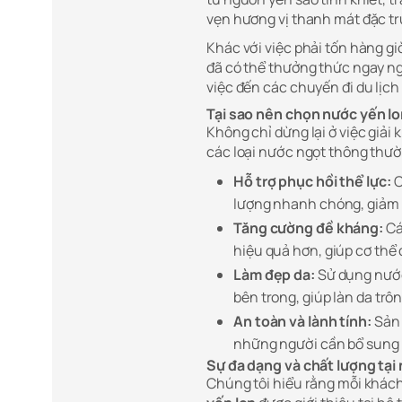
vẹn hương vị thanh mát đặc tr
Khác với việc phải tốn hàng gi
đã có thể thưởng thức ngay ng
việc đến các chuyến đi du lịch
Tại sao nên chọn nước yến lon
Không chỉ dừng lại ở việc giải 
các loại nước ngọt thông thư
Hỗ trợ phục hồi thể lực:
C
lượng nhanh chóng, giảm m
Tăng cường đề kháng:
Cá
hiệu quả hơn, giúp cơ thể
Làm đẹp da:
Sử dụng nước
bên trong, giúp làn da trôn
An toàn và lành tính:
Sản 
những người cần bổ sung d
Sự đa dạng và chất lượng tạ
Chúng tôi hiểu rằng mỗi khách