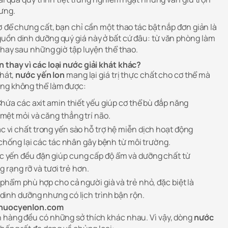
ưng.
ờ để chưng cất, bạn chỉ cần một thao tác bật nắp đơn giản là
uồn dinh dưỡng quý giá này ở bất cứ đâu: từ văn phòng làm
 hay sau những giờ tập luyện thể thao.
 thay vì các loại nước giải khát khác?
khát,
nước yến lon
mang lại giá trị thực chất cho cơ thể mà
ờng không thể làm được:
hứa các axit amin thiết yếu giúp cơ thể bù đắp năng
ệt mỏi và căng thẳng trí não.
c vi chất trong yến sào hỗ trợ hệ miễn dịch hoạt động
 chống lại các tác nhân gây bệnh từ môi trường.
 yến đều đặn giúp cung cấp độ ẩm và dưỡng chất từ
g rạng rỡ và tươi trẻ hơn.
phẩm phù hợp cho cả người già và trẻ nhỏ, đặc biệt là
inh dưỡng nhưng có lịch trình bận rộn.
i nuocyenlon.com
 hàng đều có những sở thích khác nhau. Vì vậy, dòng
nước