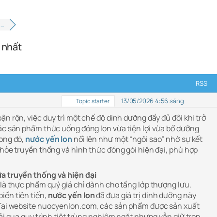
 …
 nhất
RSS
13/05/2026 4:56 sáng
Topic starter
ận rộn, việc duy trì một chế độ dinh dưỡng đầy đủ đôi khi trở
các sản phẩm thức uống đóng lon vừa tiện lợi vừa bổ dưỡng
rong đó,
nước yến lon
nổi lên như một “ngôi sao” nhờ sự kết
khỏe truyền thống và hình thức đóng gói hiện đại, phù hợp
ữa truyền thống và hiện đại
 là thực phẩm quý giá chỉ dành cho tầng lớp thượng lưu.
iến tiên tiến,
nước yến lon
đã đưa giá trị dinh dưỡng này
Tại website
nuocyenlon.com
, các sản phẩm được sản xuất
rải qua quy trình tiệt trùng nghiêm ngặt nhưng vẫn giữ trọn