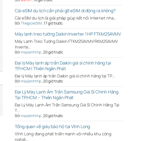
Cài eSIM du lịch cần phải gỡ eSIM di động ra không?
Cài eSIM du lịch là giải pháp giúp kết nối Internet nha…
Bởi
ThegioieSIM
,
17 giờ trước
Máy lạnh treo tường Daikin Inverter 1 HP FTKM25AVMV
Máy Lạnh Treo Tường Daikin FTKM25AVMV/RKM25AVMV
Inverte…
Bởi
maylanhtnp
,
20 giờ trước
Đại lý Máy lạnh áp trần Daikin giá sỉ chính hãng tại
TP.HCM | Thiên Ngân Phát
Đại lý Máy lạnh áp trần Daikin giá sỉ chính hãng tại TP…
Bởi
maylanhtnp
,
20 giờ trước
Đại Lý Máy Lạnh Âm Trần Samsung Giá Sỉ Chính Hãng
Tại TP.HCM – Thiên Ngân Phát
Đại Lý Máy Lạnh Âm Trần Samsung Giá Sỉ Chính Hãng Tại
T…
Bởi
maylanhtnp
,
20 giờ trước
Tổng quan về giày bảo hộ tại Vĩnh Long
Vĩnh Long đang phát triển mạnh với nhiều khu công
nghiệ…