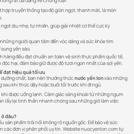
thống rất đa dạng về chủng loại:
t hợp truyền thống tạo độ giòn ngọt, thanh mát, là món
e.
 ngọt dịu nhẹ, tự nhiên, giúp giải nhiệt cơ thể cực kỳ
những người quan tâm đến vóc dáng và sức khỏe tim
sung yến sào.
h hàng đều đạt chuẩn an toàn vệ sinh thực phẩm quốc tế,
độc hại, đảm bảo giữ được độ tươi ngon nhất của sợi yến.
 đạt hiệu quả tối ưu
ác dưỡng chất, bạn nên thưởng thức
nước yến lon
vào những
 sau khi thức dậy hoặc buổi tối trước khi đi ngủ.
 khi được uống lạnh. Cảm giác sảng khoái từ những ngụm
n lấy lại tinh thần nhanh chóng sau những giờ làm việc
 ở đâu?
iều sản phẩm trôi nổi không rõ nguồn gốc. Để bảo vệ sức
n các đơn vị phân phối uy tín. Website
nuocyenlon.com
tự