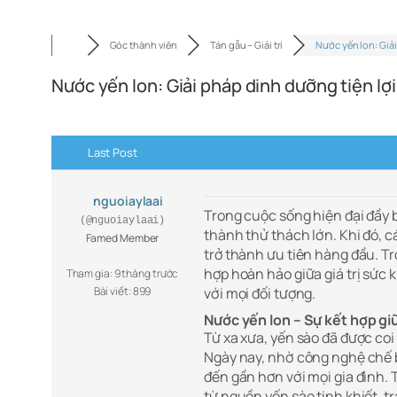
Góc thành viên
Tán gẫu – Giải trí
Nước yến lon: Giải
Nước yến lon: Giải pháp dinh dưỡng tiện lợi
Last Post
nguoiaylaai
Trong cuộc sống hiện đại đầy b
(@nguoiaylaai)
thành thử thách lớn. Khi đó, 
Famed Member
trở thành ưu tiên hàng đầu. T
hợp hoàn hảo giữa giá trị sức 
Tham gia: 9 tháng trước
Bài viết: 899
với mọi đối tượng.
Nước yến lon – Sự kết hợp gi
Từ xa xưa, yến sào đã được coi
Ngày nay, nhờ công nghệ chế b
đến gần hơn với mọi gia đình. 
từ nguồn yến sào tinh khiết, t