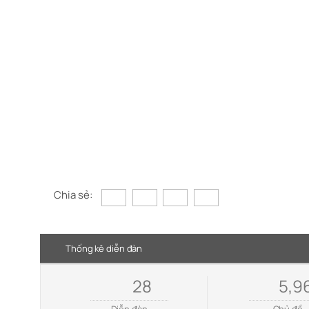
Chia sẻ:
Thống kê diễn đàn
28
5,9
Diễn đàn
Chủ đề