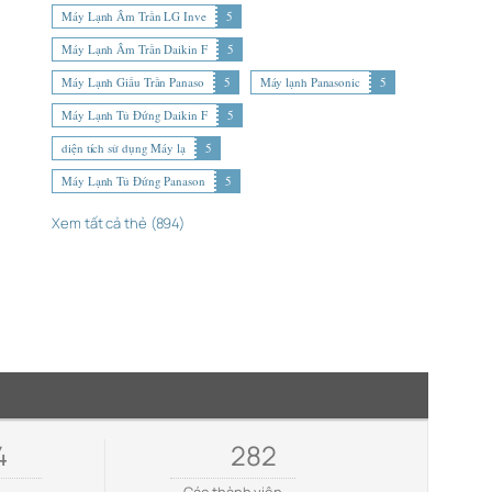
Máy Lạnh Âm Trần LG Inve
5
Máy Lạnh Âm Trần Daikin F
5
Máy Lạnh Giấu Trần Panaso
5
Máy lạnh Panasonic
5
Máy Lạnh Tủ Đứng Daikin F
5
diện tích sử dụng Máy lạ
5
Máy Lạnh Tủ Đứng Panason
5
Xem tất cả thẻ (894)
4
282
e
Các thành viên