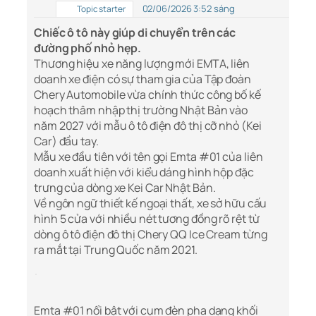
02/06/2026 3:52 sáng
Topic starter
Chiếc ô tô này giúp di chuyển trên các
đường phố nhỏ hẹp.
Thương hiệu xe năng lượng mới EMTA, liên
doanh xe điện có sự tham gia của Tập đoàn
Chery Automobile vừa chính thức công bố kế
hoạch thâm nhập thị trường Nhật Bản vào
năm 2027 với mẫu ô tô điện đô thị cỡ nhỏ (Kei
Car) đầu tay.
Mẫu xe đầu tiên với tên gọi Emta #01 của liên
doanh xuất hiện với kiểu dáng hình hộp đặc
trưng của dòng xe Kei Car Nhật Bản.
Về ngôn ngữ thiết kế ngoại thất, xe sở hữu cấu
hình 5 cửa với nhiều nét tương đồng rõ rệt từ
dòng ô tô điện đô thị Chery QQ Ice Cream từng
ra mắt tại Trung Quốc năm 2021.
Emta #01 nổi bật với cụm đèn pha dạng khối