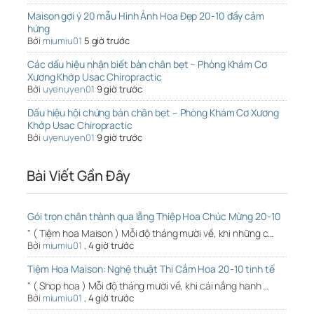
Maison gợi ý 20 mẫu Hình Ảnh Hoa Đẹp 20-10 đầy cảm
hứng
Bởi
miumiu01
5 giờ trước
Các dấu hiệu nhận biết bàn chân bẹt – Phòng Khám Cơ
Xương Khớp Usac Chiropractic
Bởi
uyenuyen01
9 giờ trước
Dấu hiệu hội chứng bàn chân bẹt – Phòng Khám Cơ Xương
Khớp Usac Chiropractic
Bởi
uyenuyen01
9 giờ trước
Bài Viết Gần Đây
Gói trọn chân thành qua lẵng Thiệp Hoa Chúc Mừng 20-10
" ( Tiệm hoa Maison ) Mỗi độ tháng mười về, khi những c…
Bởi
miumiu01
,
4 giờ trước
Tiệm Hoa Maison: Nghệ thuật Thi Cắm Hoa 20-10 tinh tế
" ( Shop hoa ) Mỗi độ tháng mười về, khi cái nắng hanh …
Bởi
miumiu01
,
4 giờ trước