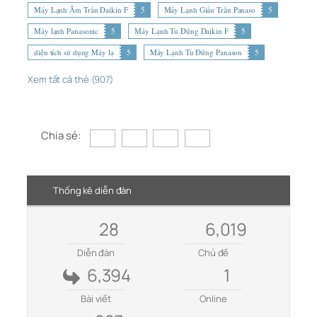
Máy Lạnh Âm Trần Daikin F
5
Máy Lạnh Giấu Trần Panaso
5
Máy lạnh Panasonic
5
Máy Lạnh Tủ Đứng Daikin F
5
diện tích sử dụng Máy lạ
5
Máy Lạnh Tủ Đứng Panason
5
Xem tất cả thẻ (907)
Chia sẻ:
Thống kê diễn đàn
28
6,019
Diễn đàn
Chủ đề
6,394
1
Bài viết
Online