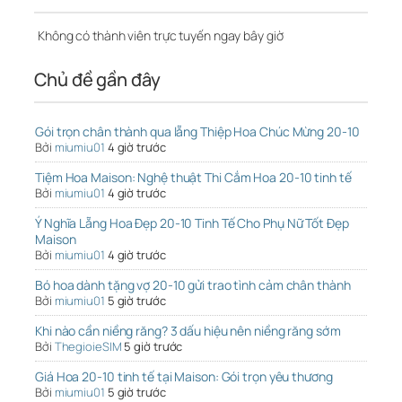
Không có thành viên trực tuyến ngay bây giờ
Chủ đề gần đây
Gói trọn chân thành qua lẵng Thiệp Hoa Chúc Mừng 20-10
Bởi
miumiu01
4 giờ trước
Tiệm Hoa Maison: Nghệ thuật Thi Cắm Hoa 20-10 tinh tế
Bởi
miumiu01
4 giờ trước
Ý Nghĩa Lẵng Hoa Đẹp 20-10 Tinh Tế Cho Phụ Nữ Tốt Đẹp
Maison
Bởi
miumiu01
4 giờ trước
Bó hoa dành tặng vợ 20-10 gửi trao tình cảm chân thành
Bởi
miumiu01
5 giờ trước
Khi nào cần niềng răng? 3 dấu hiệu nên niềng răng sớm
Bởi
ThegioieSIM
5 giờ trước
Giá Hoa 20-10 tinh tế tại Maison: Gói trọn yêu thương
Bởi
miumiu01
5 giờ trước