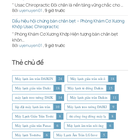
" Usac Chiropractic Đôi chân là nền tảng vững chắc cho …
Bởi
uyenuyen01
,
9 giờ trước
Dấu hiệu hội chứng bàn chân bẹt – Phòng Khám Cơ Xương
Khớp Usac Chiropractic
" Phòng Khám Cơ Xương Khớp Hiện tượng bàn chân bẹt
khôn…
Bởi
uyenuyen01
,
9 giờ trước
Thẻ chủ đề
Máy lạnh âm trần DAIKIN
24
Máy lạnh giấu trần nối ố
18
Máy lạnh giấu trần Daiki
18
Máy lạnh tủ đứng Daikin
15
máy lạnh treo tường DAIK
14
Máy lạnh giấu trần Daikin
11
lắp đặt máy lạnh âm trần
10
Máy lạnh treo tường DAIKI
9
Máy Lạnh Giấu Trần Toshi
8
thi công ống đồng máy lạ
8
Máy lạnh giấu trần Panas
6
Máy lạnh âm trần nối ống
6
Máy lạnh Toshiba
6
Máy Lạnh Âm Trần LG Inve
5