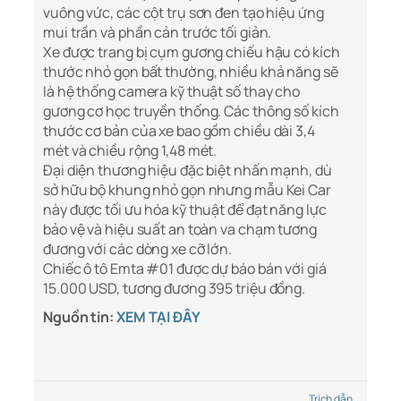
vuông vức, các cột trụ sơn đen tạo hiệu ứng
mui trần và phần cản trước tối giản.
Xe được trang bị cụm gương chiếu hậu có kích
thước nhỏ gọn bất thường, nhiều khả năng sẽ
là hệ thống camera kỹ thuật số thay cho
gương cơ học truyền thống. Các thông số kích
thước cơ bản của xe bao gồm chiều dài 3,4
mét và chiều rộng 1,48 mét.
Đại diện thương hiệu đặc biệt nhấn mạnh, dù
sở hữu bộ khung nhỏ gọn nhưng mẫu Kei Car
này được tối ưu hóa kỹ thuật để đạt năng lực
bảo vệ và hiệu suất an toàn va chạm tương
đương với các dòng xe cỡ lớn.
Chiếc ô tô Emta #01 được dự báo bán với giá
15.000 USD, tương đương 395 triệu đồng.
Nguồn tin:
XEM TẠI ĐÂY
Trích dẫn