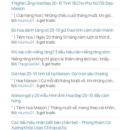
Ý Nghĩa Lẵng Hoa Đẹp 20-10 Tinh Tế Cho Phụ Nữ Tốt Đẹp
Maison
" ( Cửa hàng hoa ) Những chiều cuối tháng mười, khi gió…
Bởi
miumiu01
,
4 giờ trước
Bó hoa dành tặng vợ 20-10 gửi trao tình cảm chân thành
" ( Tiệm hoa ) Ngày 20 tháng 10 hàng năm luôn là thời đ…
Bởi
miumiu01
,
5 giờ trước
Khi nào cần niềng răng? 3 dấu hiệu nên niềng răng sớm
Niềng răng không chỉ giúp cải thiện răng lệch lạc, khấp…
Bởi
ThegioieSIM
,
5 giờ trước
Giá Hoa 20-10 tinh tế tại Maison: Gói trọn yêu thương
" ( Hoa Maison ) Cứ mỗi độ tháng Mười về, khi những cơn…
Bởi
miumiu01
,
5 giờ trước
Maison gợi ý 20 mẫu Hình Ảnh Hoa Đẹp 20-10 đầy cảm
hứng
" ( Tiệm hoa Maison ) Tháng mười về, mang theo cái khôn…
Bởi
miumiu01
,
5 giờ trước
Các dấu hiệu nhận biết bàn chân bẹt – Phòng Khám Cơ
Xương Khớp Usac Chiropractic