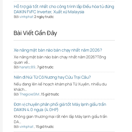
Hỗ trợ giá tốt nhất cho công trình lắp Điều hòa tủ đứng
DAIKIN FVFC Inverter, Xuất xứ Malaysia
Bởi
vinhphat
2 ngày trước
Bài Viết Gần Đây
Xe nâng mặt bàn nào bán chạy nhất năm 2026?
Xe nâng mặt bàn nào bán chạy nhất năm 2026?Tổng
quan về…
Bởi
hanatc89
,
7 giờ trước
Nên đi Núi Tứ Cô Nương hay Cửu Trại Câu?
Nếu đang lên kế hoạch khám phá Tứ Xuyên, nhiều du
khách…
Bởi
ThegioieSIM
,
15 giờ trước
Đơn vị chuyên phân phối giá tốt Máy lạnh giấu trần
DAIKIN 4.0 ngựa (4.0HP)
Không gian thương mại rất nên lắp Máy lạnh giấu trần
DA…
Bởi
vinhphat
,
15 giờ trước