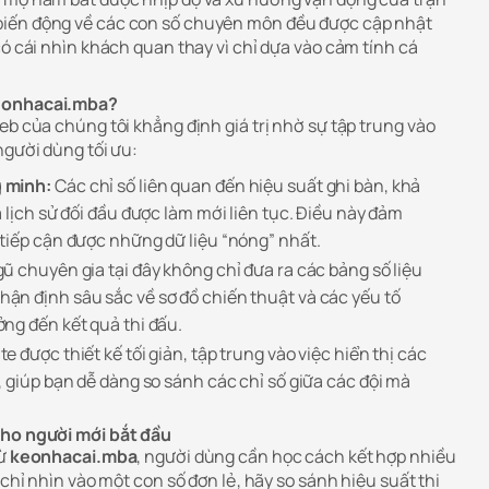
 biến động về các con số chuyên môn đều được cập nhật
có cái nhìn khách quan thay vì chỉ dựa vào cảm tính cá
keonhacai.mba?
eb của chúng tôi khẳng định giá trị nhờ sự tập trung vào
người dùng tối ưu:
 minh:
Các chỉ số liên quan đến hiệu suất ghi bàn, khả
 lịch sử đối đầu được làm mới liên tục. Điều này đảm
tiếp cận được những dữ liệu “nóng” nhất.
ũ chuyên gia tại đây không chỉ đưa ra các bảng số liệu
n định sâu sắc về sơ đồ chiến thuật và các yếu tố
ng đến kết quả thi đấu.
e được thiết kế tối giản, tập trung vào việc hiển thị các
, giúp bạn dễ dàng so sánh các chỉ số giữa các đội mà
cho người mới bắt đầu
từ
keonhacai.mba
, người dùng cần học cách kết hợp nhiều
 chỉ nhìn vào một con số đơn lẻ, hãy so sánh hiệu suất thi