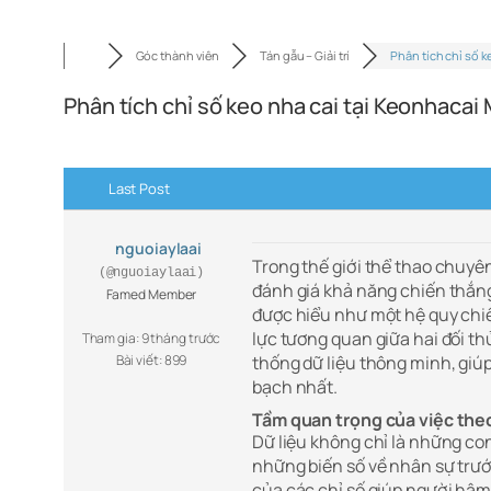
Góc thành viên
Tán gẫu – Giải trí
Phân tích chỉ số k
Phân tích chỉ số keo nha cai tại Keonhacai
Last Post
nguoiaylaai
Trong thế giới thể thao chuyên
(@nguoiaylaai)
đánh giá khả năng chiến thắn
Famed Member
được hiểu như một hệ quy chiế
lực tương quan giữa hai đối th
Tham gia: 9 tháng trước
Bài viết: 899
thống dữ liệu thông minh, giú
bạch nhất.
Tầm quan trọng của việc theo
Dữ liệu không chỉ là những co
những biến số về nhân sự trước
của các chỉ số giúp người hâ