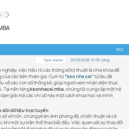
e…
 MBA
RSS
22/03/2026 10:00 sáng
Topic starter
 nghiệp, việc hiểu rõ các thông số kỹ thuật là chìa khóa để
g của các bên tham gia. Cụm từ
“
keo nha cai
“
từ lâu đã
u về các con số thống kê, giúp người xem nhận diện thực
ủ. Tại nền tảng
keonhacai.mba
, chúng tôi cung cấp một hệ
p bạn giải mã các chỉ số này một cách khoa học và minh
 dõi dữ liệu trực tuyến
n số vô hồn; chúng phản ánh phong độ, chiến thuật và cả
 khi một sự kiện thể thao bắt đầu. Việc quan sát sự thay đổi
m mộ nắm bắt được nhịp độ và xu hướng vận động của trận