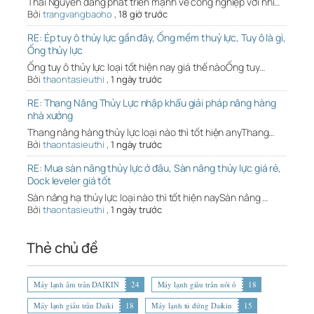
Thái Nguyên đang phát triển mạnh về công nghiệp với nhi…
Bởi
trangvangbaoho
,
18 giờ trước
RE: Ép tuy ô thủy lực gần đây, Ống mềm thuỷ lực, Tuy ô là gì,
Ống thủy lực
Ống tuy ô thủy lực loại tốt hiện nay giá thế nàoỐng tuy…
Bởi
thaontasieuthi
,
1 ngày trước
RE: Thang Nâng Thủy Lực nhập khẩu giải pháp nâng hàng
nhà xưởng
Thang nâng hàng thủy lực loại nào thì tốt hiện anyThang…
Bởi
thaontasieuthi
,
1 ngày trước
RE: Mua sàn nâng thủy lực ở đâu, Sàn nâng thủy lực giá rẻ,
Dock leveler giá tốt
Sàn nâng hạ thủy lực loại nào thì tốt hiện naySàn nâng …
Bởi
thaontasieuthi
,
1 ngày trước
Thẻ chủ đề
Máy lạnh âm trần DAIKIN
24
Máy lạnh giấu trần nối ố
18
Máy lạnh giấu trần Daiki
18
Máy lạnh tủ đứng Daikin
15