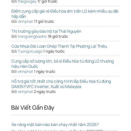
Bởi
thegioigay
17 giờ trước
Điểm cung cấp giá rẻ Điều hòa âm trần LG kèm nhiều ưu đãi
hấp dẫn
Bởi
vinhphat
17 giờ trước
Thị trường giày bảo hộ tại Thái Nguyên
Bởi
trangvangbaoho
18 giờ trước
Cửa Nhựa Đài Loan Ghép Thanh Tại Phường Lái Thiêu
Bởi
Tuongvicuago
1 ngày trước
Cung cấp số lượng lớn, bỏ sỉ Điều hòa tủ đứng LG thương
hiệu Hàn Quốc
Bởi
vinhphat
1 ngày trước
Hỗ trợ giá tốt nhất cho công trình lắp Điều hòa tủ đứng
DAIKIN FVFC Inverter, Xuất xứ Malaysia
Bởi
vinhphat
2 ngày trước
Bài Viết Gần Đây
Xe nâng mặt bàn nào bán chạy nhất năm 2026?