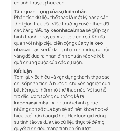
có tính thuyết phục cao.
Tầm quan trọng của sự kiên nhẫn
Phân tích dữ liệu thể thao là một kỹ năng cần
thời gian trau dồi. Việc thường xuyên theo dõi
các bảng biểu tại
keonhacai.mba
sẽ giúp bạn
hình thành nhạy cảm với các con số. Khi đã
quen với nhịp điệu biến động của
ty le keo
nha cai
, bạn sẽ dễ dàng nhận ra những cơ hội
vàng để đưa ra nhận định chuẩn xác về kết
quả chung cuộc của các sự kiện.
Kết luận
Tóm lại, việc hiểu và vận dụng thành thạo các
chỉ số phân tích là bước đi chuyên nghiệp của
bất kỳ người hâm mộ thể thao nào. Với sự hỗ
trợ đắc lực từ công cụ thống kê tại
keonhacai.mba
, hành trình chinh phục
những con số của bạn sẽ trở nên khoa học và
hiệu quả hơn bao giờ hết. Hãy luôn giữ vững
sự tỉnh táo và dựa vào dữ liệu thực tế để mọi
quyết định đều mang tính chiến lược.