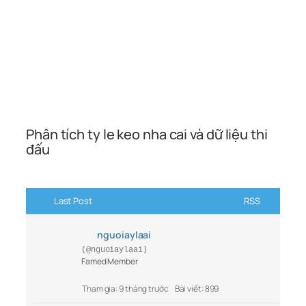
Phân tích ty le keo nha cai và dữ liệu thi
đấu
Last Post
RSS
nguoiaylaai
(@nguoiaylaai)
Famed Member
Tham gia: 9 tháng trước
Bài viết: 899