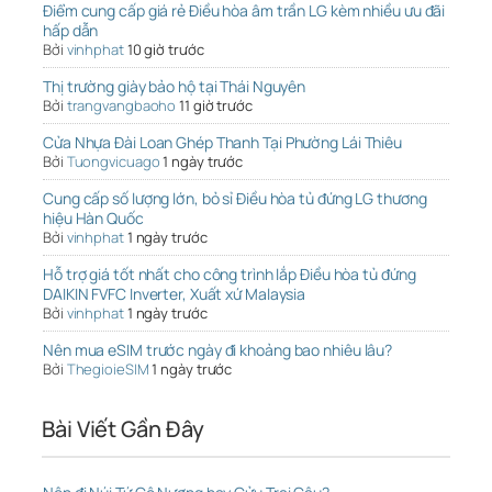
Điểm cung cấp giá rẻ Điều hòa âm trần LG kèm nhiều ưu đãi
hấp dẫn
Bởi
vinhphat
10 giờ trước
Thị trường giày bảo hộ tại Thái Nguyên
Bởi
trangvangbaoho
11 giờ trước
Cửa Nhựa Đài Loan Ghép Thanh Tại Phường Lái Thiêu
Bởi
Tuongvicuago
1 ngày trước
Cung cấp số lượng lớn, bỏ sỉ Điều hòa tủ đứng LG thương
hiệu Hàn Quốc
Bởi
vinhphat
1 ngày trước
Hỗ trợ giá tốt nhất cho công trình lắp Điều hòa tủ đứng
DAIKIN FVFC Inverter, Xuất xứ Malaysia
Bởi
vinhphat
1 ngày trước
Nên mua eSIM trước ngày đi khoảng bao nhiêu lâu?
Bởi
ThegioieSIM
1 ngày trước
Bài Viết Gần Đây