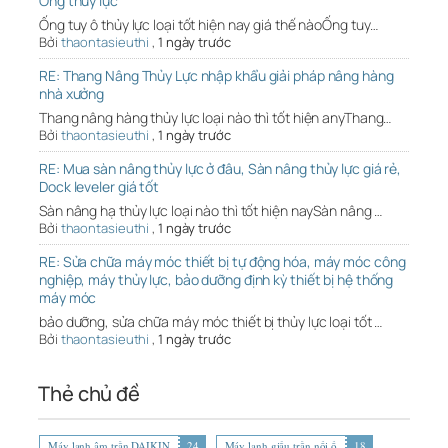
Ống thủy lực
Ống tuy ô thủy lực loại tốt hiện nay giá thế nàoỐng tuy…
Bởi
thaontasieuthi
,
1 ngày trước
RE: Thang Nâng Thủy Lực nhập khẩu giải pháp nâng hàng
nhà xưởng
Thang nâng hàng thủy lực loại nào thì tốt hiện anyThang…
Bởi
thaontasieuthi
,
1 ngày trước
RE: Mua sàn nâng thủy lực ở đâu, Sàn nâng thủy lực giá rẻ,
Dock leveler giá tốt
Sàn nâng hạ thủy lực loại nào thì tốt hiện naySàn nâng …
Bởi
thaontasieuthi
,
1 ngày trước
RE: Sửa chữa máy móc thiết bị tự động hóa, máy móc công
nghiệp, máy thủy lực, bảo dưỡng định kỳ thiết bị hệ thống
máy móc
bảo dưỡng, sửa chữa máy móc thiết bị thủy lực loại tốt …
Bởi
thaontasieuthi
,
1 ngày trước
Thẻ chủ đề
Máy lạnh âm trần DAIKIN
24
Máy lạnh giấu trần nối ố
18