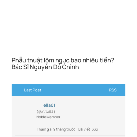
Phẫu thuật lõm ngực bao nhiêu tiền?
Bác Sĩ Nguyễn Đỗ Chỉnh
Last Post
RSS
ella01
(@ella01)
Noble Member
Tham gia: 9 tháng trước
Bài viết: 336