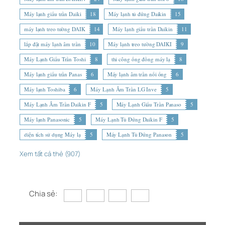
Máy lạnh giấu trần Daiki
18
Máy lạnh tủ đứng Daikin
15
máy lạnh treo tường DAIK
14
Máy lạnh giấu trần Daikin
11
lắp đặt máy lạnh âm trần
10
Máy lạnh treo tường DAIKI
9
Máy Lạnh Giấu Trần Toshi
8
thi công ống đồng máy lạ
8
Máy lạnh giấu trần Panas
6
Máy lạnh âm trần nối ống
6
Máy lạnh Toshiba
6
Máy Lạnh Âm Trần LG Inve
5
Máy Lạnh Âm Trần Daikin F
5
Máy Lạnh Giấu Trần Panaso
5
Máy lạnh Panasonic
5
Máy Lạnh Tủ Đứng Daikin F
5
diện tích sử dụng Máy lạ
5
Máy Lạnh Tủ Đứng Panason
5
Xem tất cả thẻ (907)
Chia sẻ: