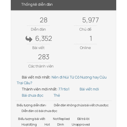
Thống kê diễn đàn
28
5,977
Diễn đàn
Chủ đề
6,352
1
Bài viết
Online
283
Các thành viên
Bài viết mới nhất:
Nên đi Núi Tứ Cô Nương hay Cửu
Trại Câu?
Thành viên mới nhất:
77rtio1
Bài viết mới
Bài chưa đọc
Thẻ
Biểu tượng diễn đàn:
Diễn đàn không chứa bài viết chưa đọc
Diễn đàn có bài chưa đọc
Biểu tượng bài viết:
Not Replied
Đã trả lời
Hoạt động
Hot
Dính
Unapproved