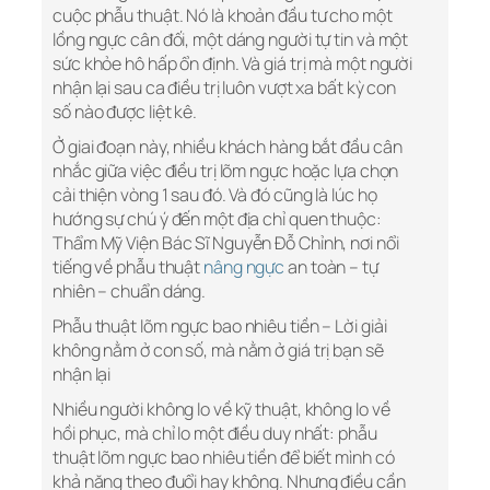
cuộc phẫu thuật. Nó là khoản đầu tư cho một
lồng ngực cân đối, một dáng người tự tin và một
sức khỏe hô hấp ổn định. Và giá trị mà một người
nhận lại sau ca điều trị luôn vượt xa bất kỳ con
số nào được liệt kê.
Ở giai đoạn này, nhiều khách hàng bắt đầu cân
nhắc giữa việc điều trị lõm ngực hoặc lựa chọn
cải thiện vòng 1 sau đó. Và đó cũng là lúc họ
hướng sự chú ý đến một địa chỉ quen thuộc:
Thẩm Mỹ Viện Bác Sĩ Nguyễn Đỗ Chỉnh, nơi nổi
tiếng về phẫu thuật
nâng ngực
an toàn – tự
nhiên – chuẩn dáng.
Phẫu thuật lõm ngực bao nhiêu tiền – Lời giải
không nằm ở con số, mà nằm ở giá trị bạn sẽ
nhận lại
Nhiều người không lo về kỹ thuật, không lo về
hồi phục, mà chỉ lo một điều duy nhất: phẫu
thuật lõm ngực bao nhiêu tiền để biết mình có
khả năng theo đuổi hay không. Nhưng điều cần