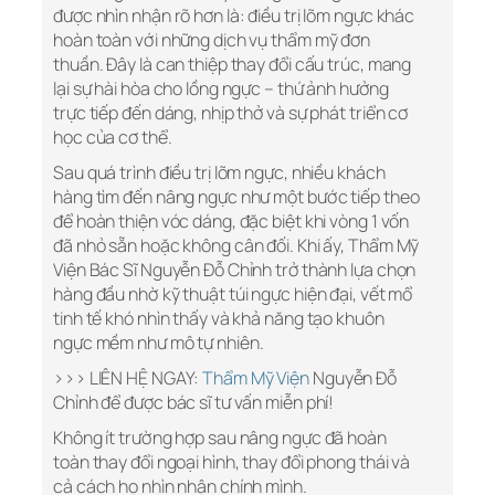
được nhìn nhận rõ hơn là: điều trị lõm ngực khác
hoàn toàn với những dịch vụ thẩm mỹ đơn
thuần. Đây là can thiệp thay đổi cấu trúc, mang
lại sự hài hòa cho lồng ngực – thứ ảnh hưởng
trực tiếp đến dáng, nhịp thở và sự phát triển cơ
học của cơ thể.
Sau quá trình điều trị lõm ngực, nhiều khách
hàng tìm đến nâng ngực như một bước tiếp theo
để hoàn thiện vóc dáng, đặc biệt khi vòng 1 vốn
đã nhỏ sẵn hoặc không cân đối. Khi ấy, Thẩm Mỹ
Viện Bác Sĩ Nguyễn Đỗ Chỉnh trở thành lựa chọn
hàng đầu nhờ kỹ thuật túi ngực hiện đại, vết mổ
tinh tế khó nhìn thấy và khả năng tạo khuôn
ngực mềm như mô tự nhiên.
>>> LIÊN HỆ NGAY:
Thẩm Mỹ Viện
Nguyễn Đỗ
Chỉnh để được bác sĩ tư vấn miễn phí!
Không ít trường hợp sau nâng ngực đã hoàn
toàn thay đổi ngoại hình, thay đổi phong thái và
cả cách họ nhìn nhận chính mình.