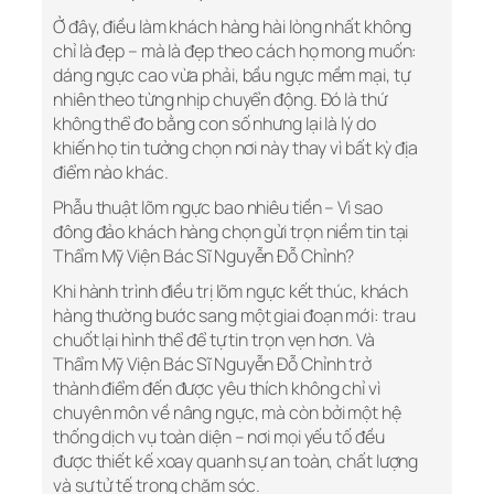
Ở đây, điều làm khách hàng hài lòng nhất không
chỉ là đẹp – mà là đẹp theo cách họ mong muốn:
dáng ngực cao vừa phải, bầu ngực mềm mại, tự
nhiên theo từng nhịp chuyển động. Đó là thứ
không thể đo bằng con số nhưng lại là lý do
khiến họ tin tưởng chọn nơi này thay vì bất kỳ địa
điểm nào khác.
Phẫu thuật lõm ngực bao nhiêu tiền – Vì sao
đông đảo khách hàng chọn gửi trọn niềm tin tại
Thẩm Mỹ Viện Bác Sĩ Nguyễn Đỗ Chỉnh?
Khi hành trình điều trị lõm ngực kết thúc, khách
hàng thường bước sang một giai đoạn mới: trau
chuốt lại hình thể để tự tin trọn vẹn hơn. Và
Thẩm Mỹ Viện Bác Sĩ Nguyễn Đỗ Chỉnh trở
thành điểm đến được yêu thích không chỉ vì
chuyên môn về nâng ngực, mà còn bởi một hệ
thống dịch vụ toàn diện – nơi mọi yếu tố đều
được thiết kế xoay quanh sự an toàn, chất lượng
và sự tử tế trong chăm sóc.