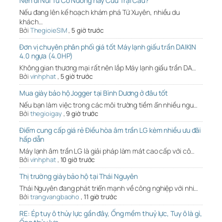
Nên đi Núi Tứ Cô Nương hay Cửu Trại Câu?
Nếu đang lên kế hoạch khám phá Tứ Xuyên, nhiều du
khách…
Bởi
ThegioieSIM
,
5 giờ trước
Đơn vị chuyên phân phối giá tốt Máy lạnh giấu trần DAIKIN
4.0 ngựa (4.0HP)
Không gian thương mại rất nên lắp Máy lạnh giấu trần DA…
Bởi
vinhphat
,
5 giờ trước
Mua giày bảo hộ Jogger tại Bình Dương ở đâu tốt
Nếu bạn làm việc trong các môi trường tiềm ẩn nhiều ngu…
Bởi
thegioigay
,
9 giờ trước
Điểm cung cấp giá rẻ Điều hòa âm trần LG kèm nhiều ưu đãi
hấp dẫn
Máy lạnh âm trần LG là giải pháp làm mát cao cấp với cô…
Bởi
vinhphat
,
10 giờ trước
Thị trường giày bảo hộ tại Thái Nguyên
Thái Nguyên đang phát triển mạnh về công nghiệp với nhi…
Bởi
trangvangbaoho
,
11 giờ trước
RE: Ép tuy ô thủy lực gần đây, Ống mềm thuỷ lực, Tuy ô là gì,