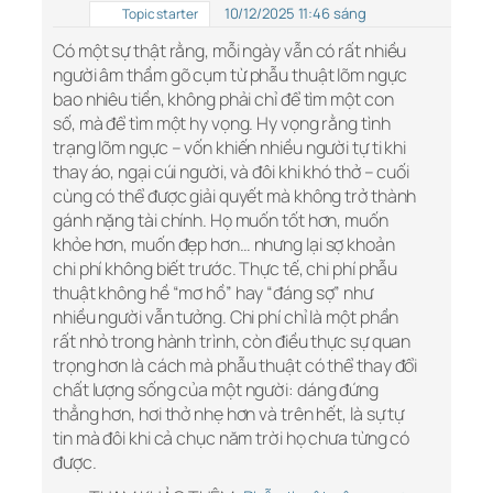
10/12/2025 11:46 sáng
Topic starter
Có một sự thật rằng, mỗi ngày vẫn có rất nhiều
người âm thầm gõ cụm từ phẫu thuật lõm ngực
bao nhiêu tiền, không phải chỉ để tìm một con
số, mà để tìm một hy vọng. Hy vọng rằng tình
trạng lõm ngực – vốn khiến nhiều người tự ti khi
thay áo, ngại cúi người, và đôi khi khó thở – cuối
cùng có thể được giải quyết mà không trở thành
gánh nặng tài chính. Họ muốn tốt hơn, muốn
khỏe hơn, muốn đẹp hơn… nhưng lại sợ khoản
chi phí không biết trước. Thực tế, chi phí phẫu
thuật không hề “mơ hồ” hay “đáng sợ” như
nhiều người vẫn tưởng. Chi phí chỉ là một phần
rất nhỏ trong hành trình, còn điều thực sự quan
trọng hơn là cách mà phẫu thuật có thể thay đổi
chất lượng sống của một người: dáng đứng
thẳng hơn, hơi thở nhẹ hơn và trên hết, là sự tự
tin mà đôi khi cả chục năm trời họ chưa từng có
được.