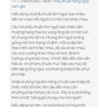
>>> THAM KHẢO THÊM:
Phẫu thuật nâng ngực
nam giới
Hiểu đúng về phẫu thuật lõm ngực bao nhiêu
tiền và vì sao mỗi người có một mức khác nhau
Câu hỏi phẫu thuật lõm ngực bao nhiêu tiền
thường mang theo kỳ vọng rằng sẽ có một con
số chung cho tất cả. Nhưng lõm ngực không
giống một tình trạng cố định; mỗi cơ địa lõm
theo một cách khác nhau, độ sâu khác nhau,
cấu trúc xương khác nhau và mức độ ảnh
hưởng cũng khác nhau. Vì thế, điều đầu tiên cần
hiểu là: chi phí phụ thuộc trực tiếp vào mức độ
biến dạng lồng ngực và phương pháp khắc phục
phù hợp.
Nhiều trường hợp lõm nông chỉ cần can thiệp tối
thiểu. Một số khác lõm sâu đến mức cần
phương pháp tái tạo cấu trúc. Đây là lý do không
thể có một “bảng giá chung cho mọi người”.
Điều đáng nói hơn: chi phí không chỉ mua một