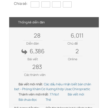
Chia sẻ:
Thống kê diễn đàn
28
6,011
Diễn đàn
Chủ đề
6,386
2
Bài viết
Online
283
Các thành viên
Bài viết mới nhất:
Các dấu hiệu nhận biết bàn chân
bẹt – Phòng Khám Cơ Xương Khớp Usac Chiropractic
Thành viên mới nhất:
77rtio1
Bài viết mới
Bài chưa đọc
Thẻ
Biểu tượng diễn đàn:
Diễn đàn không chứa bài viết chưa đọc