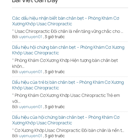
Các dấu hiệu nhận biết bàn chân bẹt – Phòng Khám Cơ
Xương Khớp Usac Chiropractic
" Usac Chiropractic Đôi chân là nền tảng vững chắc cho …
Bởi
uyenuyen01
,
3 giờ trước
Dấu hiệu hội chứng bàn chân bẹt – Phòng Khám Cơ Xương
Khớp Usac Chiropractic
" Phòng Khám Cơ Xương Khớp Hiện tượng bàn chân bẹt
khôn…
Bởi
uyenuyen01
,
3 giờ trước
Dấu hiệu của trẻ bị bàn chân bẹt – Phòng Khám Cơ Xương
Khớp Usac Chiropractic
" Phòng Khám Cơ Xương Khớp Usac Chiropractic Trẻ em
với…
Bởi
uyenuyen01
,
3 giờ trước
Dấu hiệu của hội chứng bàn chân bẹt – Phòng Khám Cơ
Xương Khớp Usac Chiropractic
" Cơ Xương Khớp Usac Chiropractic Đôi bàn chân là nền t…
Bởi
uyenuyen01
,
3 giờ trước