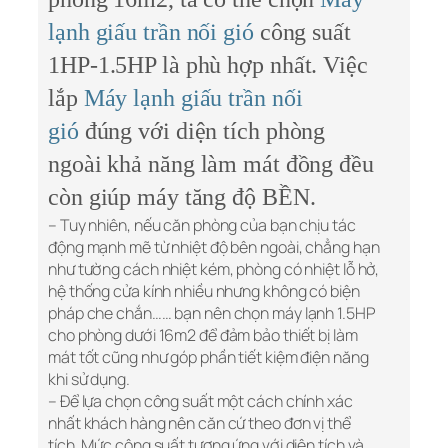
lạnh giấu trần nối gió
công suất
1HP-1.5HP là phù hợp nhất. Việc
lắp
Máy lạnh giấu trần nối
gió
đúng với diện tích phòng
ngoài khả năng làm mát đồng đều
còn giúp máy tăng độ BỀN.
– Tuy nhiên, nếu căn phòng của bạn chịu tác
động mạnh mẽ từ nhiệt độ bên ngoài, chẳng hạn
như tường cách nhiệt kém, phòng có nhiệt lỗ hở,
hệ thống cửa kính nhiều nhưng không có biện
pháp che chắn…… bạn nên chọn máy lạnh 1.5HP
cho phòng dưới 16m2 để đảm bảo thiết bị làm
mát tốt cũng như góp phần tiết kiệm điện năng
khi sử dụng.
– Để lựa chọn công suất một cách chính xác
nhất khách hàng nên căn cứ theo đơn vị thể
tích. Mức công suất tương ứng với diện tích và