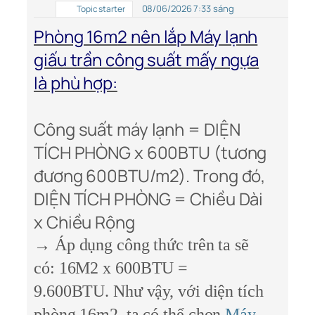
08/06/2026 7:33 sáng
Topic starter
Phòng 16m
2
nên lắp Máy lạnh
giấu trần công suất mấy ngựa
là phù hợp:
Công suất máy lạnh = DIỆN
TÍCH PHÒNG x 600BTU (tương
đương 600BTU/m2). Trong đó,
DIỆN TÍCH PHÒNG = Chiều Dài
x Chiều Rộng
→ Áp dụng công thức trên ta sẽ
có: 16M2 x 600BTU =
9.600BTU. Như vậy, với diện tích
phòng 16m2, ta có thể chọn
Máy