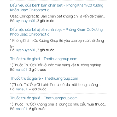
Dấu hiệu của bệnh bàn chân bẹt – Phòng Khám Cơ Xương
Khớp Usac Chiropractic
Usac Chiropractic Bàn chân bẹt không chỉ là vấn đề thẩm…
Bởi
uyenuyen01
,
3 giờ trước
Dấu hiệu của bé bị bàn chân bẹt – Phòng Khám Cơ Xương
Khớp Usac Chiropractic
" Phòng Khám Cơ Xương Khớp Bé yêu của bạn có thể đang
g…
Bởi
uyenuyen01
,
3 giờ trước
Thuốc trừ ốc giá sỉ – Thethuangroup.com
"(Thuốc Trừ Ốc) Đối với các cửa hàng vật tư nông nghiệp…
Bởi
nana01
,
3 giờ trước
Thuốc trừ ốc giá rẻ – Thethuangroup.com
"(Thuốc Trừ Ốc) Chi phí đầu tư luôn là một trong những …
Bởi
nana01
,
4 giờ trước
Thuốc trừ ốc giá lẻ – Thethuangroup.com
"(Thuốc Trừ Ốc) Không phải ai cũng có nhu cầu mua thuốc…
Bởi
nana01
,
6 giờ trước