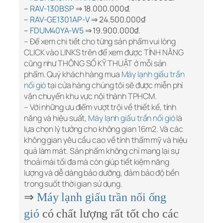
–
RAV-130BSP
⇒ 18.000.000₫.
–
RAV-GE1301AP-V
⇒ 24.500.000₫
–
FDUM40YA-W5
⇒ 19.900.000₫.
– Để xem chi tiết cho từng sản phẩm vui lòng
CLICK vào LINKS trên để xem được TÍNH NĂNG
cũng như THÔNG SỐ KỸ THUẬT ở mỗi sản
phẩm. Quý khách hàng mua
Máy lạnh giấu trần
nối gió
tại cửa hàng chúng tôi sẽ được miễn phí
vận chuyển khu vực nội thành TPHCM.
– Với những ưu điểm vượt trội về thiết kế, tính
năng và hiệu suất,
Máy lạnh giấu trần nối gió
là
lựa chọn lý tưởng cho không gian 16m2. Và các
không gian yêu cầu cao về tính thẩm mỹ và hiệu
quả làm mát. Sản phẩm không chỉ mang lại sự
thoải mái tối đa mà còn giúp tiết kiệm năng
lượng và dễ dàng bảo dưỡng, đảm bảo độ bền
trong suốt thời gian sử dụng.
⇒
Máy lạnh giấu trần nối ống
gió
có chất lượng rất tốt cho các