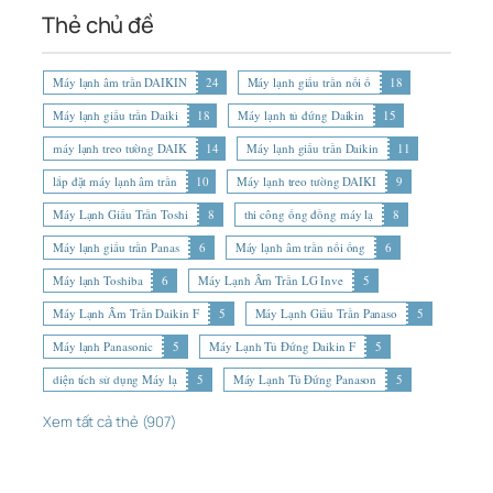
Thẻ chủ đề
Máy lạnh âm trần DAIKIN
24
Máy lạnh giấu trần nối ố
18
Máy lạnh giấu trần Daiki
18
Máy lạnh tủ đứng Daikin
15
máy lạnh treo tường DAIK
14
Máy lạnh giấu trần Daikin
11
lắp đặt máy lạnh âm trần
10
Máy lạnh treo tường DAIKI
9
Máy Lạnh Giấu Trần Toshi
8
thi công ống đồng máy lạ
8
Máy lạnh giấu trần Panas
6
Máy lạnh âm trần nối ống
6
Máy lạnh Toshiba
6
Máy Lạnh Âm Trần LG Inve
5
Máy Lạnh Âm Trần Daikin F
5
Máy Lạnh Giấu Trần Panaso
5
Máy lạnh Panasonic
5
Máy Lạnh Tủ Đứng Daikin F
5
diện tích sử dụng Máy lạ
5
Máy Lạnh Tủ Đứng Panason
5
Xem tất cả thẻ (907)