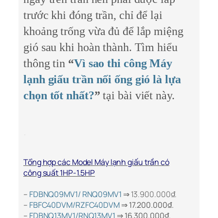
trước khi đóng trần, chỉ để lại
khoảng trống vừa đủ để lắp miệng
gió sau khi hoàn thành. Tìm hiểu
thông tin
“
Vì sao thi công Máy
lạnh giấu trần nối ống gió là lựa
chọn tốt nhất?
”
tại bài viết này.
Tổng hợp các Model Máy lạnh giấu trần có
công suất 1HP-1.5HP
–
FDBNQ09MV1/ RNQ09MV1
⇒ 13.900.000₫.
–
FBFC40DVM/RZFC40DVM
⇒ 17.200.000₫.
–
FDBNQ13MV1/RNQ13MV1
⇒ 16.300.000₫.