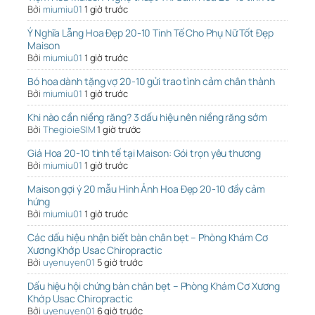
Bởi
miumiu01
1 giờ trước
Ý Nghĩa Lẵng Hoa Đẹp 20-10 Tinh Tế Cho Phụ Nữ Tốt Đẹp
Maison
Bởi
miumiu01
1 giờ trước
Bó hoa dành tặng vợ 20-10 gửi trao tình cảm chân thành
Bởi
miumiu01
1 giờ trước
Khi nào cần niềng răng? 3 dấu hiệu nên niềng răng sớm
Bởi
ThegioieSIM
1 giờ trước
Giá Hoa 20-10 tinh tế tại Maison: Gói trọn yêu thương
Bởi
miumiu01
1 giờ trước
Maison gợi ý 20 mẫu Hình Ảnh Hoa Đẹp 20-10 đầy cảm
hứng
Bởi
miumiu01
1 giờ trước
Các dấu hiệu nhận biết bàn chân bẹt – Phòng Khám Cơ
Xương Khớp Usac Chiropractic
Bởi
uyenuyen01
5 giờ trước
Dấu hiệu hội chứng bàn chân bẹt – Phòng Khám Cơ Xương
Khớp Usac Chiropractic
Bởi
uyenuyen01
6 giờ trước