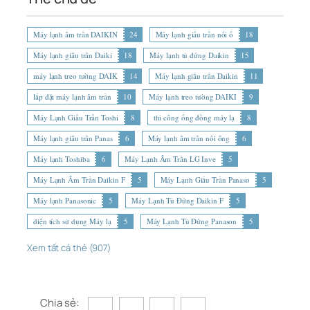
Máy lạnh âm trần DAIKIN
24
Máy lạnh giấu trần nối ố
18
Máy lạnh giấu trần Daiki
18
Máy lạnh tủ đứng Daikin
15
máy lạnh treo tường DAIK
14
Máy lạnh giấu trần Daikin
11
lắp đặt máy lạnh âm trần
10
Máy lạnh treo tường DAIKI
9
Máy Lạnh Giấu Trần Toshi
8
thi công ống đồng máy lạ
8
Máy lạnh giấu trần Panas
6
Máy lạnh âm trần nối ống
6
Máy lạnh Toshiba
6
Máy Lạnh Âm Trần LG Inve
5
Máy Lạnh Âm Trần Daikin F
5
Máy Lạnh Giấu Trần Panaso
5
Máy lạnh Panasonic
5
Máy Lạnh Tủ Đứng Daikin F
5
diện tích sử dụng Máy lạ
5
Máy Lạnh Tủ Đứng Panason
5
Xem tất cả thẻ (907)
Chia sẻ: