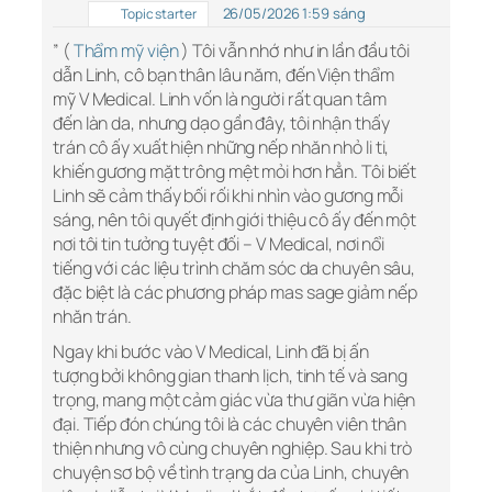
26/05/2026 1:59 sáng
Topic starter
” (
Thẩm mỹ viện
) Tôi vẫn nhớ như in lần đầu tôi
dẫn Linh, cô bạn thân lâu năm, đến Viện thẩm
mỹ V Medical. Linh vốn là người rất quan tâm
đến làn da, nhưng dạo gần đây, tôi nhận thấy
trán cô ấy xuất hiện những nếp nhăn nhỏ li ti,
khiến gương mặt trông mệt mỏi hơn hẳn. Tôi biết
Linh sẽ cảm thấy bối rối khi nhìn vào gương mỗi
sáng, nên tôi quyết định giới thiệu cô ấy đến một
nơi tôi tin tưởng tuyệt đối – V Medical, nơi nổi
tiếng với các liệu trình chăm sóc da chuyên sâu,
đặc biệt là các phương pháp mas sage giảm nếp
nhăn trán.
Ngay khi bước vào V Medical, Linh đã bị ấn
tượng bởi không gian thanh lịch, tinh tế và sang
trọng, mang một cảm giác vừa thư giãn vừa hiện
đại. Tiếp đón chúng tôi là các chuyên viên thân
thiện nhưng vô cùng chuyên nghiệp. Sau khi trò
chuyện sơ bộ về tình trạng da của Linh, chuyên