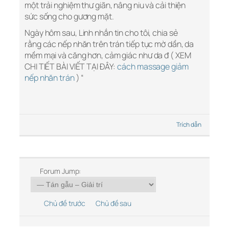
một trải nghiệm thư giãn, nâng niu và cải thiện
sức sống cho gương mặt.
Ngày hôm sau, Linh nhắn tin cho tôi, chia sẻ
rằng các nếp nhăn trên trán tiếp tục mờ dần, da
mềm mại và căng hơn, cảm giác như da đ ( XEM
CHI TIẾT BÀI VIẾT TẠI ĐÂY:
cách massage giảm
nếp nhăn trán
) “
Trích dẫn
Forum Jump:
Chủ đề trước
Chủ đề sau