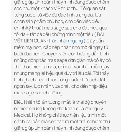
giãn, giúp Linh cảm thấy mình đang được chăm
sóc như một khách VIP thực thụ. Tôi quan sát
từng bước, từ việc đo đạc tình trạng da, lựa
chọn sản phẩm phù hợp, cho đến việc điều
chỉnh kỹ thuật mas sage sao cho đạt hiệu quả
tối đa – tất cả đều chứng minh một tiêu ( BÀI
VIẾT LIÊN QUAN:
trán nhăn ngang
) ô ấy dần
mềm mại hơn, các nếp nhăn nhỏ mờ đi ngay từ
buổi đầu tiên. Chuyên viên còn hướng dẫn Linh
những động tác mas sage đơn giản mà cô ấy có
thể thực hiện tại nhà, chỉ mất vài phút mỗi ngày
nhưng mang lại hiệu quả duy trì lâu dài. Tôi thấy
Linh ghi chú cẩn thận từng bước: từ cách đặt
ngón tay, lực nhấn vừa phải, cho đến nhịp điệu
mas sage sao cho đúng.
Điều khiến tôi ấn tượng nhất là thái độ chuyên
nghiệp nhưng không khô khan của đội ngũ V
Medical. Họ không chỉ thực hiện liệu trình một
cách bài bản mà còn tạo ra một trải nghiệm thư
giãn, giúp Linh cảm thấy mình đang được chăm