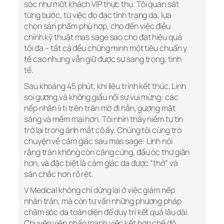
sóc như một khách VIP thực thụ. Tôi quan sát
từng bước, từ việc đo đạc tình trạng da, lựa
chọn sản phẩm phù hợp, cho đến việc điều
chỉnh kỹ thuật mas sage sao cho đạt hiệu quả
tối đa – tất cả đều chứng minh một tiêu chuẩn y
tế cao nhưng vẫn giữ được sự sang trọng, tinh
tế.
Sau khoảng 45 phút, khi liệu trình kết thúc, Linh
soi gương và không giấu nổi sự vui mừng: các
nếp nhăn li ti trên trán mờ đi hẳn, gương mặt
sáng và mềm mại hơn. Tôi nhìn thấy niềm tự tin
trở lại trong ánh mắt cô ấy. Chúng tôi cùng trò
chuyện về cảm giác sau mas sage: Linh nói
rằng trán không còn căng cứng, đầu óc thư giãn
hơn, và đặc biệt là cảm giác da được “thở” và
săn chắc hơn rõ rệt.
V Medical không chỉ dừng lại ở việc giảm nếp
nhăn trán, mà còn tư vấn những phương pháp
chăm sóc da toàn diện để duy trì kết quả lâu dài.
Chuyên viên nhấn mạnh việc kết hợp chế độ