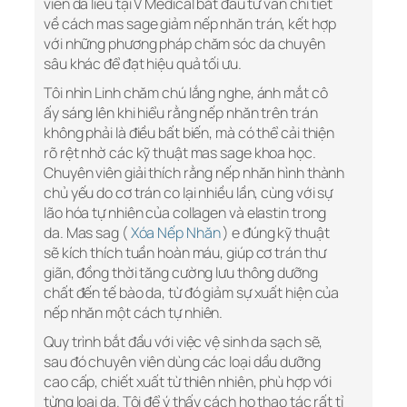
viên da liễu tại V Medical bắt đầu tư vấn chi tiết
về cách mas sage giảm nếp nhăn trán, kết hợp
với những phương pháp chăm sóc da chuyên
sâu khác để đạt hiệu quả tối ưu.
Tôi nhìn Linh chăm chú lắng nghe, ánh mắt cô
ấy sáng lên khi hiểu rằng nếp nhăn trên trán
không phải là điều bất biến, mà có thể cải thiện
rõ rệt nhờ các kỹ thuật mas sage khoa học.
Chuyên viên giải thích rằng nếp nhăn hình thành
chủ yếu do cơ trán co lại nhiều lần, cùng với sự
lão hóa tự nhiên của collagen và elastin trong
da. Mas sag (
Xóa Nếp Nhăn
) e đúng kỹ thuật
sẽ kích thích tuần hoàn máu, giúp cơ trán thư
giãn, đồng thời tăng cường lưu thông dưỡng
chất đến tế bào da, từ đó giảm sự xuất hiện của
nếp nhăn một cách tự nhiên.
Quy trình bắt đầu với việc vệ sinh da sạch sẽ,
sau đó chuyên viên dùng các loại dầu dưỡng
cao cấp, chiết xuất từ thiên nhiên, phù hợp với
từng loại da. Tôi để ý thấy cách họ thao tác rất tỉ