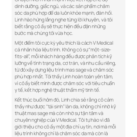
dinh dưỡng, giấc ngủ, và các sản phẩm chăm
sóc da phù hợp để da luôn khỏe mạnh, đàn hồi.
Linh hào hứng lắng nghe từng lời khuyên, và tôi
biết rằng cô ấy sẽ thực hiện đều đặn những
bước mà chúng tôi vừa học.
Một điểm tôi cực kỳ yêu thích là cách V Medical
cá nhân hóa liệu trình. Không có sự “một-size-
fits-all”, mỗi khách hàng đều được phân tích kỹ
lưỡng về tình trạng da, cơ trán, và nhu cầu riêng,
từ đó xây dựng liệu trình mas sage và chăm sóc
phù hợp nhất. Tôi thấy Linh hoàn toàn yên tâm,
vì cô ấy biết mình được chăm sóc với tiêu chuẩn
y tế, kết hợp nghệ thuật thẩm mỹ tinh tế.
Kết thúc buổi hôm đó, Linh chia sẻ rằng cô cảm
thấy như được “tái sinh” làn da, không chỉ nhờ kỹ
thuật mas sage mà còn nhờ sự tận tâm và
chuyên nghiệp của V Medical. Tôi tự hào vì đã
giới thiệu cho cô ấy một địa chỉ uy tín, nơi mà mỗi
liệu trình không chỉ là chăm sóc da mà còn là