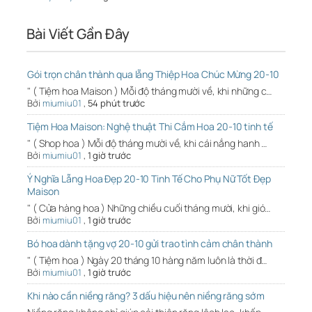
Bài Viết Gần Đây
Gói trọn chân thành qua lẵng Thiệp Hoa Chúc Mừng 20-10
" ( Tiệm hoa Maison ) Mỗi độ tháng mười về, khi những c…
Bởi
miumiu01
,
54 phút trước
Tiệm Hoa Maison: Nghệ thuật Thi Cắm Hoa 20-10 tinh tế
" ( Shop hoa ) Mỗi độ tháng mười về, khi cái nắng hanh …
Bởi
miumiu01
,
1 giờ trước
Ý Nghĩa Lẵng Hoa Đẹp 20-10 Tinh Tế Cho Phụ Nữ Tốt Đẹp
Maison
" ( Cửa hàng hoa ) Những chiều cuối tháng mười, khi gió…
Bởi
miumiu01
,
1 giờ trước
Bó hoa dành tặng vợ 20-10 gửi trao tình cảm chân thành
" ( Tiệm hoa ) Ngày 20 tháng 10 hàng năm luôn là thời đ…
Bởi
miumiu01
,
1 giờ trước
Khi nào cần niềng răng? 3 dấu hiệu nên niềng răng sớm