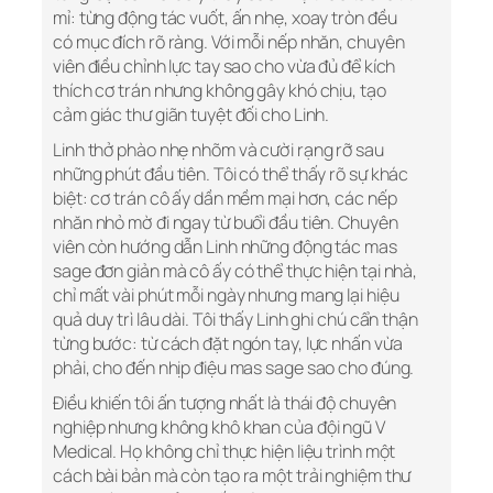
mỉ: từng động tác vuốt, ấn nhẹ, xoay tròn đều
có mục đích rõ ràng. Với mỗi nếp nhăn, chuyên
viên điều chỉnh lực tay sao cho vừa đủ để kích
thích cơ trán nhưng không gây khó chịu, tạo
cảm giác thư giãn tuyệt đối cho Linh.
Linh thở phào nhẹ nhõm và cười rạng rỡ sau
những phút đầu tiên. Tôi có thể thấy rõ sự khác
biệt: cơ trán cô ấy dần mềm mại hơn, các nếp
nhăn nhỏ mờ đi ngay từ buổi đầu tiên. Chuyên
viên còn hướng dẫn Linh những động tác mas
sage đơn giản mà cô ấy có thể thực hiện tại nhà,
chỉ mất vài phút mỗi ngày nhưng mang lại hiệu
quả duy trì lâu dài. Tôi thấy Linh ghi chú cẩn thận
từng bước: từ cách đặt ngón tay, lực nhấn vừa
phải, cho đến nhịp điệu mas sage sao cho đúng.
Điều khiến tôi ấn tượng nhất là thái độ chuyên
nghiệp nhưng không khô khan của đội ngũ V
Medical. Họ không chỉ thực hiện liệu trình một
cách bài bản mà còn tạo ra một trải nghiệm thư