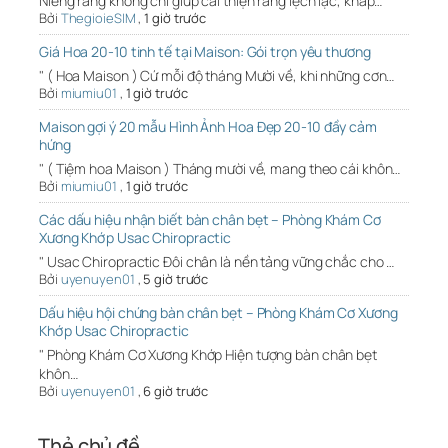
Niềng răng không chỉ giúp cải thiện răng lệch lạc, khấp…
Bởi
ThegioieSIM
,
1 giờ trước
Giá Hoa 20-10 tinh tế tại Maison: Gói trọn yêu thương
" ( Hoa Maison ) Cứ mỗi độ tháng Mười về, khi những cơn…
Bởi
miumiu01
,
1 giờ trước
Maison gợi ý 20 mẫu Hình Ảnh Hoa Đẹp 20-10 đầy cảm
hứng
" ( Tiệm hoa Maison ) Tháng mười về, mang theo cái khôn…
Bởi
miumiu01
,
1 giờ trước
Các dấu hiệu nhận biết bàn chân bẹt – Phòng Khám Cơ
Xương Khớp Usac Chiropractic
" Usac Chiropractic Đôi chân là nền tảng vững chắc cho …
Bởi
uyenuyen01
,
5 giờ trước
Dấu hiệu hội chứng bàn chân bẹt – Phòng Khám Cơ Xương
Khớp Usac Chiropractic
" Phòng Khám Cơ Xương Khớp Hiện tượng bàn chân bẹt
khôn…
Bởi
uyenuyen01
,
6 giờ trước
Thẻ chủ đề