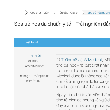
Góc thành viên
Tán gẫu – Giải trí
Spa trẻ hóa da ch
Spa trẻ hóa da chuẩn y tế – Trải nghiệm đ
Last Post
mimi01
” (
Thẩm mỹ viện V Medical
) Mấ
(@mimi01)
thời đại học – tôi bất chợt nhận 
Famed Member
rất nhiều. Tò mò hỏi han, Linh c
Medical, đúng là không ngờ kết q
Tham gia: 9 tháng trước
Bài viết: 1147
chi tiết trải nghiệm để tôi cũn
làn da một cách bài bản và sang
Ngay từ khi bước vào Viện thẩm 
tinh tế, hiện đại nhưng vẫn giữ
đây toát lên một phong cách vừ