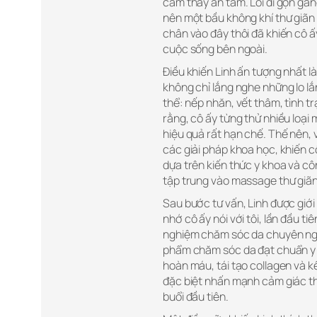
cảm thấy an tâm. Lối đi gọn gàn
nên một bầu không khí thư giãn n
chân vào đây thôi đã khiến cô 
cuộc sống bên ngoài.
Điều khiến Linh ấn tượng nhất l
không chỉ lắng nghe những lo lắ
thể: nếp nhăn, vết thâm, tình tr
rằng, cô ấy từng thử nhiều loại
hiệu quả rất hạn chế. Thế nên, 
các giải pháp khoa học, khiến c
dựa trên kiến thức y khoa và cô
tập trung vào massage thư giãn
Sau bước tư vấn, Linh được giới 
nhớ cô ấy nói với tôi, lần đầu t
nghiệm chăm sóc da chuyên nghi
phẩm chăm sóc da đạt chuẩn y t
hoàn máu, tái tạo collagen và k
đặc biệt nhấn mạnh cảm giác th
buổi đầu tiên.