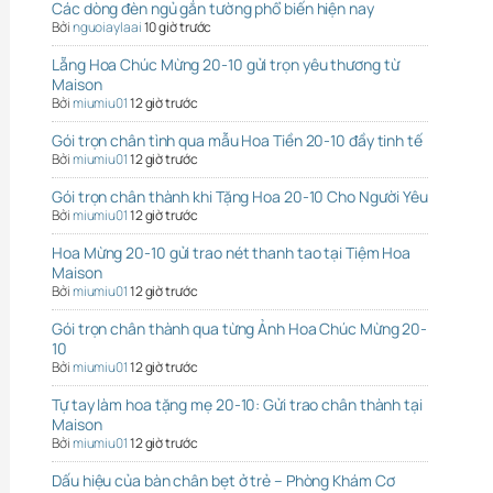
Các dòng đèn ngủ gắn tường phổ biến hiện nay
Bởi
nguoiaylaai
10 giờ trước
Lẵng Hoa Chúc Mừng 20-10 gửi trọn yêu thương từ
Maison
Bởi
miumiu01
12 giờ trước
Gói trọn chân tình qua mẫu Hoa Tiền 20-10 đầy tinh tế
Bởi
miumiu01
12 giờ trước
Gói trọn chân thành khi Tặng Hoa 20-10 Cho Người Yêu
Bởi
miumiu01
12 giờ trước
Hoa Mừng 20-10 gửi trao nét thanh tao tại Tiệm Hoa
Maison
Bởi
miumiu01
12 giờ trước
Gói trọn chân thành qua từng Ảnh Hoa Chúc Mừng 20-
10
Bởi
miumiu01
12 giờ trước
Tự tay làm hoa tặng mẹ 20-10: Gửi trao chân thành tại
Maison
Bởi
miumiu01
12 giờ trước
Dấu hiệu của bàn chân bẹt ở trẻ – Phòng Khám Cơ