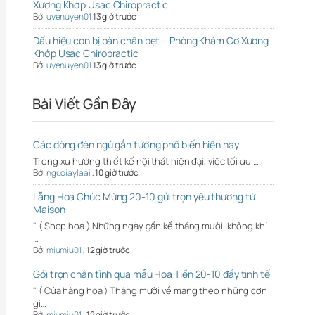
Xương Khớp Usac Chiropractic
Bởi
uyenuyen01
13 giờ trước
Dấu hiệu con bị bàn chân bẹt – Phòng Khám Cơ Xương
Khớp Usac Chiropractic
Bởi
uyenuyen01
13 giờ trước
Bài Viết Gần Đây
Các dòng đèn ngủ gắn tường phổ biến hiện nay
Trong xu hướng thiết kế nội thất hiện đại, việc tối ưu …
Bởi
nguoiaylaai
,
10 giờ trước
Lẵng Hoa Chúc Mừng 20-10 gửi trọn yêu thương từ
Maison
" ( Shop hoa ) Những ngày gần kề tháng mười, không khí
…
Bởi
miumiu01
,
12 giờ trước
Gói trọn chân tình qua mẫu Hoa Tiền 20-10 đầy tinh tế
" ( Cửa hàng hoa ) Tháng mười về mang theo những cơn
gi…
Bởi
miumiu01
,
12 giờ trước