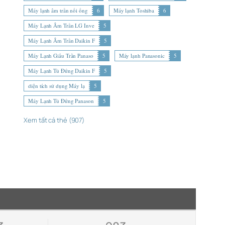
Máy lạnh âm trần nối ống
6
Máy lạnh Toshiba
6
Máy Lạnh Âm Trần LG Inve
5
Máy Lạnh Âm Trần Daikin F
5
Máy Lạnh Giấu Trần Panaso
5
Máy lạnh Panasonic
5
Máy Lạnh Tủ Đứng Daikin F
5
diện tích sử dụng Máy lạ
5
Máy Lạnh Tủ Đứng Panason
5
Xem tất cả thẻ (907)