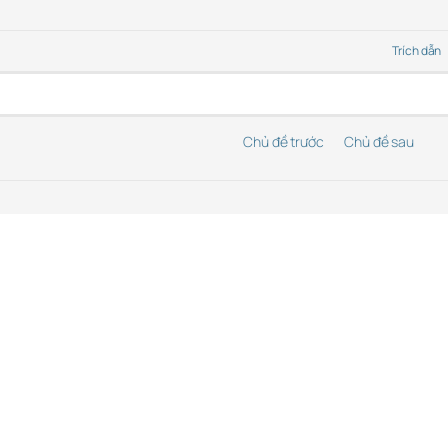
Trích dẫn
Chủ đề trước
Chủ đề sau