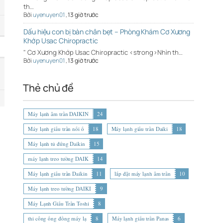
th…
Bởi
uyenuyen01
,
13 giờ trước
Dấu hiệu con bị bàn chân bẹt – Phòng Khám Cơ Xương
Khớp Usac Chiropractic
" Cơ Xương Khớp Usac Chiropractic <strong>Nhìn th…
Bởi
uyenuyen01
,
13 giờ trước
Thẻ chủ đề
Máy lạnh âm trần DAIKIN
24
Máy lạnh giấu trần nối ố
18
Máy lạnh giấu trần Daiki
18
Máy lạnh tủ đứng Daikin
15
máy lạnh treo tường DAIK
14
Máy lạnh giấu trần Daikin
11
lắp đặt máy lạnh âm trần
10
Máy lạnh treo tường DAIKI
9
Máy Lạnh Giấu Trần Toshi
8
thi công ống đồng máy lạ
8
Máy lạnh giấu trần Panas
6