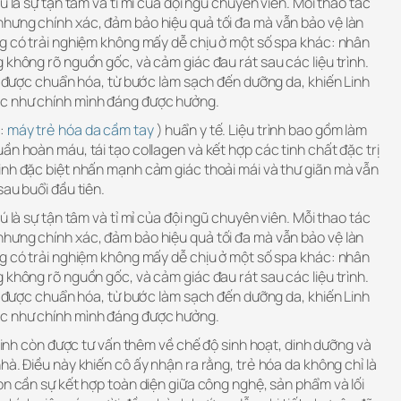
ú là sự tận tâm và tỉ mỉ của đội ngũ chuyên viên. Mỗi thao tác
hưng chính xác, đảm bảo hiệu quả tối đa mà vẫn bảo vệ làn
ng có trải nghiệm không mấy dễ chịu ở một số spa khác: nhân
 không rõ nguồn gốc, và cảm giác đau rát sau các liệu trình.
hứ được chuẩn hóa, từ bước làm sạch đến dưỡng da, khiến Linh
c như chính mình đáng được hưởng.
N:
máy trẻ hóa da cầm tay
) huẩn y tế. Liệu trình bao gồm làm
ần hoàn máu, tái tạo collagen và kết hợp các tinh chất đặc trị
inh đặc biệt nhấn mạnh cảm giác thoải mái và thư giãn mà vẫn
sau buổi đầu tiên.
ú là sự tận tâm và tỉ mỉ của đội ngũ chuyên viên. Mỗi thao tác
hưng chính xác, đảm bảo hiệu quả tối đa mà vẫn bảo vệ làn
ng có trải nghiệm không mấy dễ chịu ở một số spa khác: nhân
 không rõ nguồn gốc, và cảm giác đau rát sau các liệu trình.
hứ được chuẩn hóa, từ bước làm sạch đến dưỡng da, khiến Linh
c như chính mình đáng được hưởng.
 Linh còn được tư vấn thêm về chế độ sinh hoạt, dinh dưỡng và
hà. Điều này khiến cô ấy nhận ra rằng, trẻ hóa da không chỉ là
òn cần sự kết hợp toàn diện giữa công nghệ, sản phẩm và lối