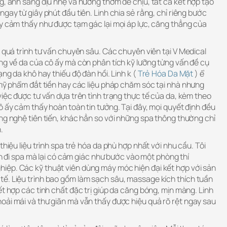
g, ánh sáng dịu nhẹ và hương thơm dễ chịu, tất cả kết hợp tạo
gay từ giây phút đầu tiên. Linh chia sẻ rằng, chỉ riêng bước
ấy cảm thấy như được tạm gác lại mọi áp lực, căng thẳng của
à quá trình tư vấn chuyên sâu. Các chuyên viên tại V Medical
ng về da của cô ấy mà còn phân tích kỹ lưỡng từng vấn đề cụ
ạng da khô hay thiếu độ đàn hồi. Linh k (
Trẻ Hóa Da Mặt
) ể
 mỹ phẩm đắt tiền hay các liệu pháp chăm sóc tại nhà nhưng
việc được tư vấn dựa trên tình trạng thực tế của da, kèm theo
ô ấy cảm thấy hoàn toàn tin tưởng. Tại đây, mọi quyết định đều
ng nghệ tiên tiến, khác hẳn so với những spa thông thường chỉ
.
thiệu liệu trình spa trẻ hóa da phù hợp nhất với nhu cầu. Tôi
iên đi spa mà lại có cảm giác như bước vào một phòng thí
ệp. Các kỹ thuật viên dùng máy móc hiện đại kết hợp với sản
ế. Liệu trình bao gồm làm sạch sâu, massage kích thích tuần
ết hợp các tinh chất đặc trị giúp da căng bóng, mịn màng. Linh
oải mái và thư giãn mà vẫn thấy được hiệu quả rõ rệt ngay sau