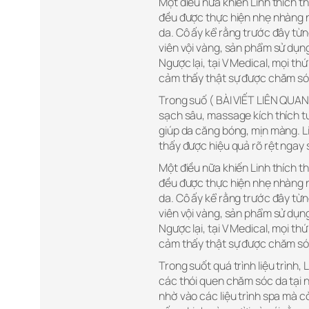
Một điều nữa khiến Linh thích th
đều được thực hiện nhẹ nhàng n
da. Cô ấy kể rằng trước đây từ
viên vội vàng, sản phẩm sử dụng
Ngược lại, tại V Medical, mọi t
cảm thấy thật sự được chăm só
Trong suố ( BÀI VIẾT LIÊN QUA
sạch sâu, massage kích thích tu
giúp da căng bóng, mịn màng. L
thấy được hiệu quả rõ rệt ngay 
Một điều nữa khiến Linh thích th
đều được thực hiện nhẹ nhàng n
da. Cô ấy kể rằng trước đây từ
viên vội vàng, sản phẩm sử dụng
Ngược lại, tại V Medical, mọi t
cảm thấy thật sự được chăm só
Trong suốt quá trình liệu trình,
các thói quen chăm sóc da tại n
nhờ vào các liệu trình spa mà c