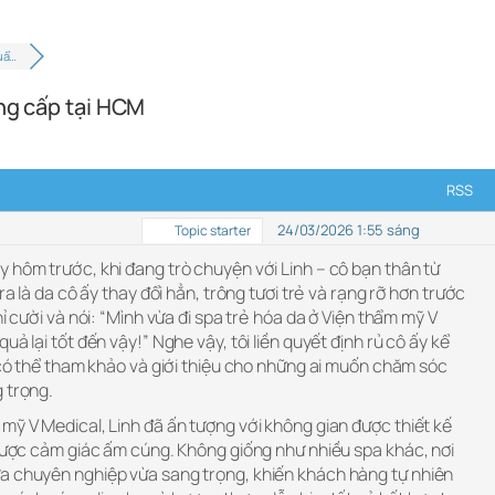
uẩ…
ẳng cấp tại HCM
RSS
24/03/2026 1:55 sáng
Topic starter
y hôm trước, khi đang trò chuyện với Linh – cô bạn thân từ
ra là da cô ấy thay đổi hẳn, trông tươi trẻ và rạng rỡ hơn trước
hỉ cười và nói: “Mình vừa đi spa trẻ hóa da ở Viện thẩm mỹ V
uả lại tốt đến vậy!” Nghe vậy, tôi liền quyết định rủ cô ấy kể
g có thể tham khảo và giới thiệu cho những ai muốn chăm sóc
 trọng.
mỹ V Medical, Linh đã ấn tượng với không gian được thiết kế
 được cảm giác ấm cúng. Không giống như nhiều spa khác, nơi
a chuyên nghiệp vừa sang trọng, khiến khách hàng tự nhiên