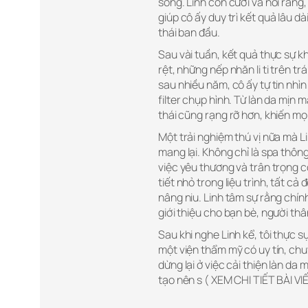
sống. Linh còn cười và nói rằng
giúp cô ấy duy trì kết quả lâu dà
thái ban đầu.
Sau vài tuần, kết quả thực sự kh
rệt, những nếp nhăn li ti trên t
sau nhiều năm, cô ấy tự tin nh
filter chụp hình. Từ làn da mịn
thái cũng rạng rỡ hơn, khiến m
Một trải nghiệm thú vị nữa mà L
mang lại. Không chỉ là spa thôn
việc yêu thương và trân trọng c
tiết nhỏ trong liệu trình, tất c
nâng niu. Linh tâm sự rằng chín
giới thiệu cho bạn bè, người th
Sau khi nghe Linh kể, tôi thực 
một viện thẩm mỹ có uy tín, ch
dừng lại ở việc cải thiện làn d
tạo nên s ( XEM CHI TIẾT BÀI VI