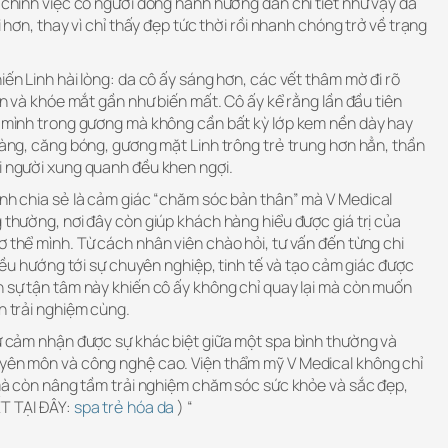
, chính việc có người đồng hành hướng dẫn chi tiết như vậy đã
i hơn, thay vì chỉ thấy đẹp tức thời rồi nhanh chóng trở về trạng
iến Linh hài lòng: da cô ấy sáng hơn, các vết thâm mờ đi rõ
rán và khóe mắt gần như biến mất. Cô ấy kể rằng lần đầu tiên
ìn mình trong gương mà không cần bất kỳ lớp kem nền dày hay
 màng, căng bóng, gương mặt Linh trông trẻ trung hơn hẳn, thần
ọi người xung quanh đều khen ngợi.
inh chia sẻ là cảm giác “chăm sóc bản thân” mà V Medical
g thường, nơi đây còn giúp khách hàng hiểu được giá trị của
ơ thể mình. Từ cách nhân viên chào hỏi, tư vấn đến từng chi
ả đều hướng tới sự chuyên nghiệp, tinh tế và tạo cảm giác được
h sự tận tâm này khiến cô ấy không chỉ quay lại mà còn muốn
ân trải nghiệm cùng.
sự cảm nhận được sự khác biệt giữa một spa bình thường và
uyên môn và công nghệ cao. Viện thẩm mỹ V Medical không chỉ
a mà còn nâng tầm trải nghiệm chăm sóc sức khỏe và sắc đẹp,
ẾT TẠI ĐÂY:
spa trẻ hóa da
) “