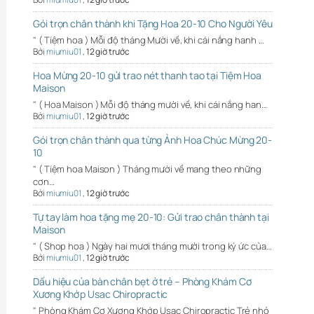
Gói trọn chân thành khi Tặng Hoa 20-10 Cho Người Yêu
" ( Tiệm hoa ) Mỗi độ tháng Mười về, khi cái nắng hanh …
Bởi
miumiu01
,
12 giờ trước
Hoa Mừng 20-10 gửi trao nét thanh tao tại Tiệm Hoa
Maison
" ( Hoa Maison ) Mỗi độ tháng mười về, khi cái nắng han…
Bởi
miumiu01
,
12 giờ trước
Gói trọn chân thành qua từng Ảnh Hoa Chúc Mừng 20-
10
" ( Tiệm hoa Maison ) Tháng mười về mang theo những
cơn…
Bởi
miumiu01
,
12 giờ trước
Tự tay làm hoa tặng mẹ 20-10: Gửi trao chân thành tại
Maison
" ( Shop hoa ) Ngày hai mươi tháng mười trong ký ức của…
Bởi
miumiu01
,
12 giờ trước
Dấu hiệu của bàn chân bẹt ở trẻ – Phòng Khám Cơ
Xương Khớp Usac Chiropractic
" Phòng Khám Cơ Xương Khớp Usac Chiropractic Trẻ nhỏ