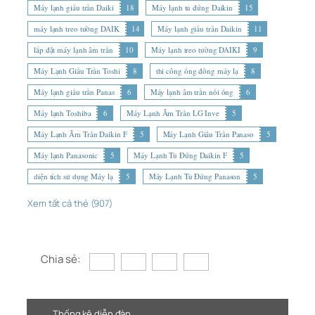
Máy lạnh giấu trần Daiki
18
Máy lạnh tủ đứng Daikin
15
máy lạnh treo tường DAIK
14
Máy lạnh giấu trần Daikin
11
lắp đặt máy lạnh âm trần
10
Máy lạnh treo tường DAIKI
9
Máy Lạnh Giấu Trần Toshi
8
thi công ống đồng máy lạ
8
Máy lạnh giấu trần Panas
6
Máy lạnh âm trần nối ống
6
Máy lạnh Toshiba
6
Máy Lạnh Âm Trần LG Inve
5
Máy Lạnh Âm Trần Daikin F
5
Máy Lạnh Giấu Trần Panaso
5
Máy lạnh Panasonic
5
Máy Lạnh Tủ Đứng Daikin F
5
diện tích sử dụng Máy lạ
5
Máy Lạnh Tủ Đứng Panason
5
Xem tất cả thẻ (907)
Chia sẻ:
Thống kê diễn đàn