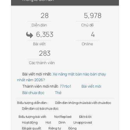
28
5,978
Diễn đàn
Chủ đề
6,353
4
Bài viết
Online
283
Các thành viên
Bài viết mới nhất:
Xe nâng mặt bàn nào bán chạy
nhất năm 2026?
Thành viên mới nhất:
77rtio1
Bài viết mới
Bài chưa đọc
Thẻ
Biểu tượng diễn đàn:
Diễn đàn không chứa bài viết chưa đọc
Diễn đàn có bài chưa đọc
Biểu tượng bài viết:
Not Replied
Đã trả lời
Hoạt động
Hot
Dính
Unapproved
Đã giải quyết
Riêng tư
Đóng