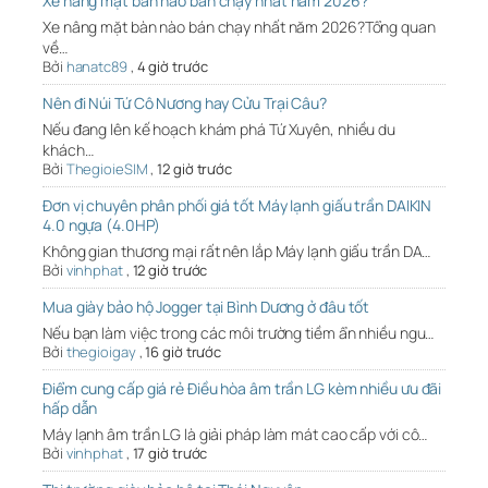
Xe nâng mặt bàn nào bán chạy nhất năm 2026?
Xe nâng mặt bàn nào bán chạy nhất năm 2026?Tổng quan
về…
Bởi
hanatc89
,
4 giờ trước
Nên đi Núi Tứ Cô Nương hay Cửu Trại Câu?
Nếu đang lên kế hoạch khám phá Tứ Xuyên, nhiều du
khách…
Bởi
ThegioieSIM
,
12 giờ trước
Đơn vị chuyên phân phối giá tốt Máy lạnh giấu trần DAIKIN
4.0 ngựa (4.0HP)
Không gian thương mại rất nên lắp Máy lạnh giấu trần DA…
Bởi
vinhphat
,
12 giờ trước
Mua giày bảo hộ Jogger tại Bình Dương ở đâu tốt
Nếu bạn làm việc trong các môi trường tiềm ẩn nhiều ngu…
Bởi
thegioigay
,
16 giờ trước
Điểm cung cấp giá rẻ Điều hòa âm trần LG kèm nhiều ưu đãi
hấp dẫn
Máy lạnh âm trần LG là giải pháp làm mát cao cấp với cô…
Bởi
vinhphat
,
17 giờ trước