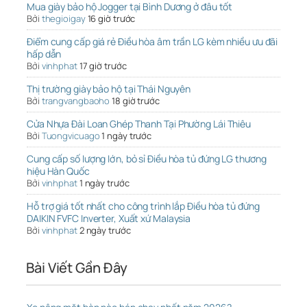
Mua giày bảo hộ Jogger tại Bình Dương ở đâu tốt
Bởi
thegioigay
16 giờ trước
Điểm cung cấp giá rẻ Điều hòa âm trần LG kèm nhiều ưu đãi
hấp dẫn
Bởi
vinhphat
17 giờ trước
Thị trường giày bảo hộ tại Thái Nguyên
Bởi
trangvangbaoho
18 giờ trước
Cửa Nhựa Đài Loan Ghép Thanh Tại Phường Lái Thiêu
Bởi
Tuongvicuago
1 ngày trước
Cung cấp số lượng lớn, bỏ sỉ Điều hòa tủ đứng LG thương
hiệu Hàn Quốc
Bởi
vinhphat
1 ngày trước
Hỗ trợ giá tốt nhất cho công trình lắp Điều hòa tủ đứng
DAIKIN FVFC Inverter, Xuất xứ Malaysia
Bởi
vinhphat
2 ngày trước
Bài Viết Gần Đây