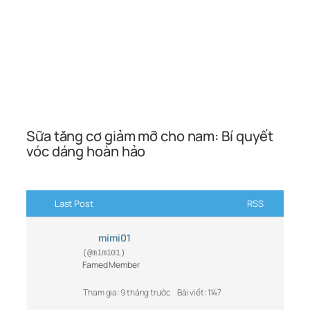
Sữa tăng cơ giảm mỡ cho nam: Bí quyết
vóc dáng hoàn hảo
Last Post
RSS
mimi01
(@mimi01)
Famed Member
Tham gia: 9 tháng trước
Bài viết: 1147