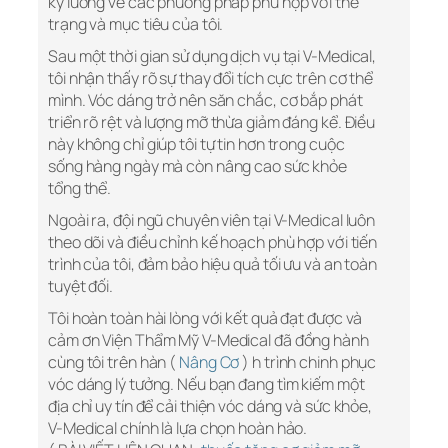
kỹ lưỡng về các phương pháp phù hợp với thể
trạng và mục tiêu của tôi.
Sau một thời gian sử dụng dịch vụ tại V-Medical,
tôi nhận thấy rõ sự thay đổi tích cực trên cơ thể
mình. Vóc dáng trở nên săn chắc, cơ bắp phát
triển rõ rệt và lượng mỡ thừa giảm đáng kể. Điều
này không chỉ giúp tôi tự tin hơn trong cuộc
sống hàng ngày mà còn nâng cao sức khỏe
tổng thể.
Ngoài ra, đội ngũ chuyên viên tại V-Medical luôn
theo dõi và điều chỉnh kế hoạch phù hợp với tiến
trình của tôi, đảm bảo hiệu quả tối ưu và an toàn
tuyệt đối.
Tôi hoàn toàn hài lòng với kết quả đạt được và
cảm ơn Viện Thẩm Mỹ V-Medical đã đồng hành
cùng tôi trên hàn (
Nâng Cơ
) h trình chinh phục
vóc dáng lý tưởng. Nếu bạn đang tìm kiếm một
địa chỉ uy tín để cải thiện vóc dáng và sức khỏe,
V-Medical chính là lựa chọn hoàn hảo.