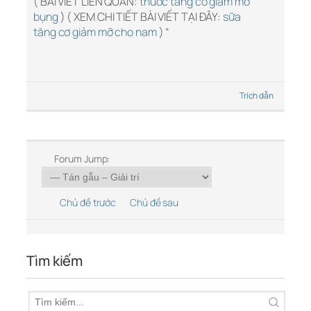
( BÀI VIẾT LIÊN QUAN:
thuốc tăng cơ giảm mỡ
bụng
) ( XEM CHI TIẾT BÀI VIẾT TẠI ĐÂY:
sữa
tăng cơ giảm mỡ cho nam
) “
Trích dẫn
Forum Jump:
Chủ đề trước
Chủ đề sau
Tìm kiếm