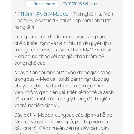
27/01/2026 3:51 sáng
Topic starter
” (
Thẩm mỹ viện V Medical
) Trải nghiệm tại Viện
Thẩm Mỹ V-Medical – nơi vẻ đẹp nam tính được
nâng tầm
Trong hành trình tìm kiếm một vóc dáng săn
chắc, khỏe mạnh và nam tính, tôi đã quyết định
trải nghiệm dịch vụ tại Viện Thẩm Mỹ V-Medical
– địa chỉ nổi tiếng với các giải pháp thẩm mỹ
công nghệ cao.
Ngay từ lần đầu tiên bước vào không gian sang
trọng của V-Medical, tôi đã cảm nhận được sự
chuyên nghiệp và tận tâm của đội ngũ nhân
viên. Không gian hiện đại, thiết kế tinh tế và sạch
sẽ tạo nên một môi trường lý tưởng để thư giãn
và trải nghiệm dịch vụ.
Đặc biệt, V-Medical cung cấp các dịch vụ hỗ trợ
tăng cơ và giảm mỡ hiệu quả, phù hợp với nhu
cầu của tôi. Các chuyên viên tại đây đã tư vấn