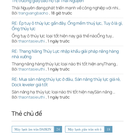
Thị trường giày bảo hộ tại Thái Nguyên
Thái Nguyên đang phát triển mạnh về công nghiệp với nhi…
Bởi
trangvangbaoho
,
18 giờ trước
RE: Ép tuy ô thủy lực gần đây, Ống mềm thuỷ lực, Tuy ô là gì,
Ống thủy lực
Ống tuy ô thủy lực loại tốt hiện nay giá thế nàoỐng tuy…
Bởi
thaontasieuthi
,
1 ngày trước
RE: Thang Nâng Thủy Lực nhập khẩu giải pháp nâng hàng
nhà xưởng
Thang nâng hàng thủy lực loại nào thì tốt hiện anyThang…
Bởi
thaontasieuthi
,
1 ngày trước
RE: Mua sàn nâng thủy lực ở đâu, Sàn nâng thủy lực giá rẻ,
Dock leveler giá tốt
Sàn nâng hạ thủy lực loại nào thì tốt hiện naySàn nâng …
Bởi
thaontasieuthi
,
1 ngày trước
Thẻ chủ đề
Máy lạnh âm trần DAIKIN
24
Máy lạnh giấu trần nối ố
18