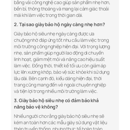
bằng vải công nghệ cao giúp sản phẩm nhẹ hơn,
bền bỉ, thông thoáng và mang lại cảm giác thoải
mái khi làm việc trong thời gian dài.
2. Tại sao giày bảo hộ ngày càng nhẹ hơn?
Giày bảo hộ siêu nhẹ ngày càng được ưa
chuộng nhờ đáp ứng tốt nhu cầu làm việc trong
môi trường công nghiệp hiện đại. Với trọng lượng
nhẹ, sản phẩm giúp người lao động di chuyển
linh hoạt, giảm mệt mỏi và nâng cao hiệu suất
làm việc. Đồng thời, thiết kế tối ưu còn giảm áp
lực lên xương khớp, bảo vệ sức khỏe khi sử dụng
lâu dài. Bên cạnh đó, kiểu dáng hiện đại, thời
trang cũng mang đến vẻ ngoài chuyên nghiệp
và tiện lợi trong nhiều môi trường làm việc.
3. Giày bảo hộ siêu nhẹ có đảm bảo khả
năng bảo vệ không?
Nhiều người cho rằng giày bảo hộ siêu nhẹ sẽ
kém an toàn hơn các mẫu giày sử dụng vật liệu
thép truyền thống, nhưng thực tế hoàn toàn