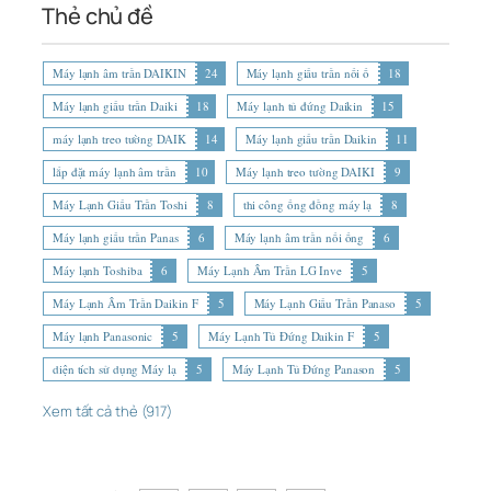
Thẻ chủ đề
Máy lạnh âm trần DAIKIN
24
Máy lạnh giấu trần nối ố
18
Máy lạnh giấu trần Daiki
18
Máy lạnh tủ đứng Daikin
15
máy lạnh treo tường DAIK
14
Máy lạnh giấu trần Daikin
11
lắp đặt máy lạnh âm trần
10
Máy lạnh treo tường DAIKI
9
Máy Lạnh Giấu Trần Toshi
8
thi công ống đồng máy lạ
8
Máy lạnh giấu trần Panas
6
Máy lạnh âm trần nối ống
6
Máy lạnh Toshiba
6
Máy Lạnh Âm Trần LG Inve
5
Máy Lạnh Âm Trần Daikin F
5
Máy Lạnh Giấu Trần Panaso
5
Máy lạnh Panasonic
5
Máy Lạnh Tủ Đứng Daikin F
5
diện tích sử dụng Máy lạ
5
Máy Lạnh Tủ Đứng Panason
5
Xem tất cả thẻ (917)