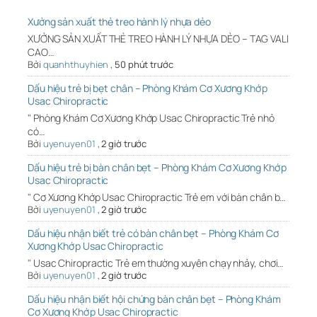
Xưởng sản xuất thẻ treo hành lý nhựa dẻo
XƯỞNG SẢN XUẤT THẺ TREO HÀNH LÝ NHỰA DẺO – TAG VALI
CAO…
Bởi
quanhthuyhien
,
50 phút trước
Dấu hiệu trẻ bị bẹt chân – Phòng Khám Cơ Xương Khớp
Usac Chiropractic
" Phòng Khám Cơ Xương Khớp Usac Chiropractic Trẻ nhỏ
có…
Bởi
uyenuyen01
,
2 giờ trước
Dấu hiệu trẻ bị bàn chân bẹt – Phòng Khám Cơ Xương Khớp
Usac Chiropractic
" Cơ Xương Khớp Usac Chiropractic Trẻ em với bàn chân b…
Bởi
uyenuyen01
,
2 giờ trước
Dấu hiệu nhận biết trẻ có bàn chân bẹt – Phòng Khám Cơ
Xương Khớp Usac Chiropractic
" Usac Chiropractic Trẻ em thường xuyên chạy nhảy, chơi…
Bởi
uyenuyen01
,
2 giờ trước
Dấu hiệu nhận biết hội chứng bàn chân bẹt – Phòng Khám
Cơ Xương Khớp Usac Chiropractic