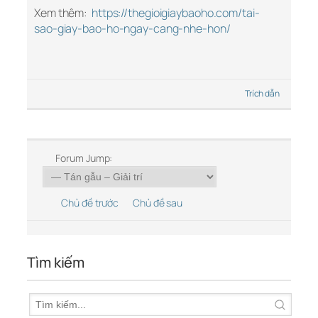
Xem thêm:
https://thegioigiaybaoho.com/tai-
sao-giay-bao-ho-ngay-cang-nhe-hon/
Trích dẫn
Forum Jump:
Chủ đề trước
Chủ đề sau
Tìm kiếm