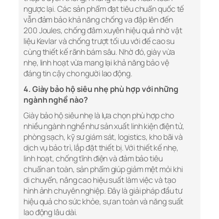
ngược lại. Các sản phẩm đạt tiêu chuẩn quốc tế
vẫn đảm bảo khả năng chống va đập lên đến
200 Joules, chống đâm xuyên hiệu quả nhờ vật
liệu Kevlar và chống trượt tối ưu với đế cao su
cùng thiết kế rãnh bám sâu. Nhờ đó, giày vừa
nhẹ, linh hoạt vừa mang lại khả năng bảo vệ
đáng tin cậy cho người lao động.
4. Giày bảo hộ siêu nhẹ phù hợp với những
ngành nghề nào?
Giày bảo hộ siêu nhẹ là lựa chọn phù hợp cho
nhiều ngành nghề như sản xuất linh kiện điện tử,
phòng sạch, kỹ sư giám sát, logistics, kho bãi và
dịch vụ bảo trì, lắp đặt thiết bị. Với thiết kế nhẹ,
linh hoạt, chống tĩnh điện và đảm bảo tiêu
chuẩn an toàn, sản phẩm giúp giảm mệt mỏi khi
di chuyển, nâng cao hiệu suất làm việc và tạo
hình ảnh chuyên nghiệp. Đây là giải pháp đầu tư
hiệu quả cho sức khỏe, sự an toàn và năng suất
lao động lâu dài.