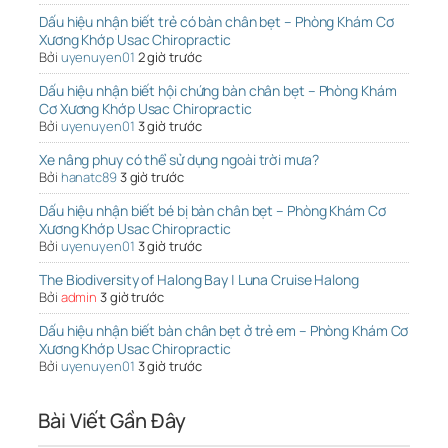
Dấu hiệu nhận biết trẻ có bàn chân bẹt – Phòng Khám Cơ
Xương Khớp Usac Chiropractic
Bởi
uyenuyen01
2 giờ trước
Dấu hiệu nhận biết hội chứng bàn chân bẹt – Phòng Khám
Cơ Xương Khớp Usac Chiropractic
Bởi
uyenuyen01
3 giờ trước
Xe nâng phuy có thể sử dụng ngoài trời mưa?
Bởi
hanatc89
3 giờ trước
Dấu hiệu nhận biết bé bị bàn chân bẹt – Phòng Khám Cơ
Xương Khớp Usac Chiropractic
Bởi
uyenuyen01
3 giờ trước
The Biodiversity of Halong Bay | Luna Cruise Halong
Bởi
admin
3 giờ trước
Dấu hiệu nhận biết bàn chân bẹt ở trẻ em – Phòng Khám Cơ
Xương Khớp Usac Chiropractic
Bởi
uyenuyen01
3 giờ trước
Bài Viết Gần Đây