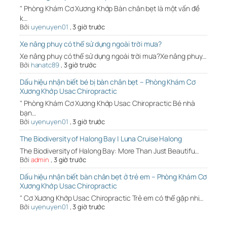
" Phòng Khám Cơ Xương Khớp Bàn chân bẹt là một vấn đề
k…
Bởi
uyenuyen01
,
3 giờ trước
Xe nâng phuy có thể sử dụng ngoài trời mưa?
Xe nâng phuy có thể sử dụng ngoài trời mưa?Xe nâng phuy…
Bởi
hanatc89
,
3 giờ trước
Dấu hiệu nhận biết bé bị bàn chân bẹt – Phòng Khám Cơ
Xương Khớp Usac Chiropractic
" Phòng Khám Cơ Xương Khớp Usac Chiropractic Bé nhà
bạn…
Bởi
uyenuyen01
,
3 giờ trước
The Biodiversity of Halong Bay | Luna Cruise Halong
The Biodiversity of Halong Bay: More Than Just Beautifu…
Bởi
admin
,
3 giờ trước
Dấu hiệu nhận biết bàn chân bẹt ở trẻ em – Phòng Khám Cơ
Xương Khớp Usac Chiropractic
" Cơ Xương Khớp Usac Chiropractic Trẻ em có thể gặp nhi…
Bởi
uyenuyen01
,
3 giờ trước