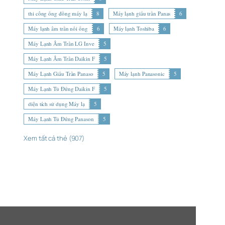
thi công ống đồng máy lạ
8
Máy lạnh giấu trần Panas
6
Máy lạnh âm trần nối ống
6
Máy lạnh Toshiba
6
Máy Lạnh Âm Trần LG Inve
5
Máy Lạnh Âm Trần Daikin F
5
Máy Lạnh Giấu Trần Panaso
5
Máy lạnh Panasonic
5
Máy Lạnh Tủ Đứng Daikin F
5
diện tích sử dụng Máy lạ
5
Máy Lạnh Tủ Đứng Panason
5
Xem tất cả thẻ (907)