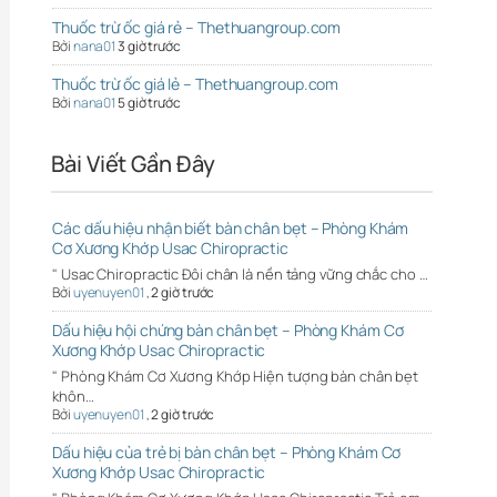
Thuốc trừ ốc giá rẻ – Thethuangroup.com
Bởi
nana01
3 giờ trước
Thuốc trừ ốc giá lẻ – Thethuangroup.com
Bởi
nana01
5 giờ trước
Bài Viết Gần Đây
Các dấu hiệu nhận biết bàn chân bẹt – Phòng Khám
Cơ Xương Khớp Usac Chiropractic
" Usac Chiropractic Đôi chân là nền tảng vững chắc cho …
Bởi
uyenuyen01
,
2 giờ trước
Dấu hiệu hội chứng bàn chân bẹt – Phòng Khám Cơ
Xương Khớp Usac Chiropractic
" Phòng Khám Cơ Xương Khớp Hiện tượng bàn chân bẹt
khôn…
Bởi
uyenuyen01
,
2 giờ trước
Dấu hiệu của trẻ bị bàn chân bẹt – Phòng Khám Cơ
Xương Khớp Usac Chiropractic