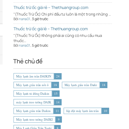
Thuốc trừ ốc giá rẻ – Thethuangroup.com
"(Thuốc Trừ Ốc) Chi phí đầu tư luôn là một trong những …
Bởi
nana01
,
3 giờ trước
Thuốc trừ ốc giá lẻ – Thethuangroup.com
"(Thuốc Trừ Ốc) Không phải ai cũng có nhu cầu mua
thuốc…
Bởi
nana01
,
5 giờ trước
Thẻ chủ đề
Máy lạnh âm trần DAIKIN
24
Máy lạnh giấu trần nối ố
18
Máy lạnh giấu trần Daiki
18
Máy lạnh tủ đứng Daikin
15
máy lạnh treo tường DAIK
14
Máy lạnh giấu trần Daikin
11
lắp đặt máy lạnh âm trần
10
Máy lạnh treo tường DAIKI
9
Máy Lạnh Giấu Trần Toshi
8