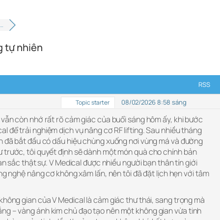
 …
g tự nhiên
RSS
08/02/2026 8:58 sáng
Topic starter
i vẫn còn nhớ rất rõ cảm giác của buổi sáng hôm ấy, khi bước
 để trải nghiệm dịch vụ nâng cơ RF lifting. Sau nhiều tháng
nh đã bắt đầu có dấu hiệu chùng xuống nơi vùng má và đường
 trước, tôi quyết định sẽ dành một món quà cho chính bản
han sắc thật sự. V Medical được nhiều người bạn thân tín giới
ông nghệ nâng cơ không xâm lấn, nên tôi đã đặt lịch hẹn với tâm
không gian của V Medical là cảm giác thư thái, sang trọng mà
ng – vàng ánh kim chủ đạo tạo nên một không gian vừa tinh