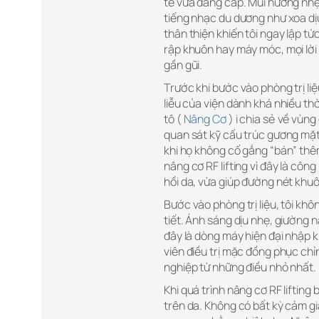
tế vừa đẳng cấp. Mùi hương nhẹ
tiếng nhạc du dương như xoa dịu 
thân thiện khiến tôi ngay lập t
rập khuôn hay máy móc, mọi lời
gần gũi.
Trước khi bước vào phòng trị liệ
liễu của viện dành khá nhiều th
tô (
Nâng Cơ
) i chia sẻ về vùn
quan sát kỹ cấu trúc gương mặt 
khi họ không cố gắng “bán” thêm
nâng cơ RF lifting vì đây là côn
hồi da, vừa giúp đường nét khu
Bước vào phòng trị liệu, tôi khô
tiết. Ánh sáng dịu nhẹ, giường n
đây là dòng máy hiện đại nhập 
viên điều trị mặc đồng phục chỉ
nghiệp từ những điều nhỏ nhất.
Khi quá trình nâng cơ RF lifting
trên da. Không có bất kỳ cảm gi