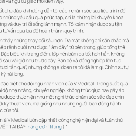
 dài và ngủ đủ giấc mỗi đêm vậy.
t chu đáo khi hướng dẫn tôi cách chăm sóc sau liệu trình để
 có những yêu cầu quá phức tạp, chỉ là những lời khuyên khoa
ng và duy trì lối sống lành mạnh. Tôi cảm nhận được sự tận
u tư vấn qua loa để hoàn thành quy trình.
hận thấy những thay đổi sâu hơn. Da mặt không chỉ săn chắc mà
ếp rãnh cười như được “làm đầy” từ bên trong, giúp tổng thể
 Đặc biệt, khi trang điểm, lớp nền bám da tốt hơn hẳn, không
õ sau vài giờ như trước đây. Bạn bè và đồng nghiệp liên tục
g tươi tắn quá”, nhưng không ai đoán ra tôi đã làm gì. Chính sự tự
kỳ hài lòng.
 đặc biệt cho đội ngũ nhân viên của V Medical. Trong suốt quá
thái độ nhẹ nhàng, chuyên nghiệp, không thúc giục hay gây áp
 đều được thực hiện như một nghi thức chăm sóc sắc đẹp chỉn
ời kỹ thuật viên, mà giống như những người bạn đồng hành
c của tôi.
âm là V Medical luôn cập nhật công nghệ hiện đại và tuân thủ
VIẾT TẠI ĐÂY:
nâng cơ rf lifting
) “