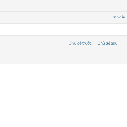
Trích dẫn
Chủ đề trước
Chủ đề sau