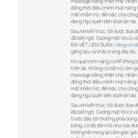
massage bằng nhiệt nhẹ. Nhân vi
đồng thời điều chỉnh mức năng 
mắt nhắm hờ, để mặc cho công 
đang ngủ quên bên dưới làn da.
Sau khi kết thúc, tôi được đưa đ
đã bất ngờ. Gương mặt tôi có vẻ 
BÀI VIẾT LIÊN QUAN:
nâng cơ s
găng tay và khẩu trang đầy đủ,
Khi quá trình nâng cơ RF lifting
trên da. Không có bất kỳ cảm gi
massage bằng nhiệt nhẹ. Nhân vi
đồng thời điều chỉnh mức năng 
mắt nhắm hờ, để mặc cho công 
đang ngủ quên bên dưới làn da.
Sau khi kết thúc, tôi được đưa đ
đã bất ngờ. Gương mặt tôi có vẻ
trước đây tôi thường phải dùng
bóng, có độ đàn hồi như vừa đượ
không hề mang lại cảm giác giả