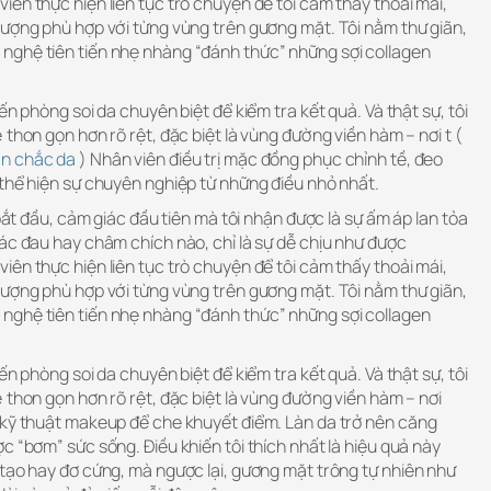
ên thực hiện liên tục trò chuyện để tôi cảm thấy thoải mái,
lượng phù hợp với từng vùng trên gương mặt. Tôi nằm thư giãn,
nghệ tiên tiến nhẹ nhàng “đánh thức” những sợi collagen
ến phòng soi da chuyên biệt để kiểm tra kết quả. Và thật sự, tôi
thon gọn hơn rõ rệt, đặc biệt là vùng đường viền hàm – nơi t (
ăn chắc da
) Nhân viên điều trị mặc đồng phục chỉnh tề, đeo
 thể hiện sự chuyên nghiệp từ những điều nhỏ nhất.
 bắt đầu, cảm giác đầu tiên mà tôi nhận được là sự ấm áp lan tỏa
ác đau hay châm chích nào, chỉ là sự dễ chịu như được
ên thực hiện liên tục trò chuyện để tôi cảm thấy thoải mái,
lượng phù hợp với từng vùng trên gương mặt. Tôi nằm thư giãn,
nghệ tiên tiến nhẹ nhàng “đánh thức” những sợi collagen
ến phòng soi da chuyên biệt để kiểm tra kết quả. Và thật sự, tôi
 thon gọn hơn rõ rệt, đặc biệt là vùng đường viền hàm – nơi
 kỹ thuật makeup để che khuyết điểm. Làn da trở nên căng
c “bơm” sức sống. Điều khiến tôi thích nhất là hiệu quả này
 tạo hay đơ cứng, mà ngược lại, gương mặt trông tự nhiên như