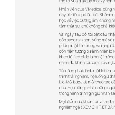
thể tôi vừa trải qua một kỳ nghỉ
Nhân viên của V Medical cũng rấ
duy trì hiệu quả lâu dài. Không
học về việc dưỡng ẩm, chống nắ
tâm thật sự, chứ không phải kiể
Vài ngày sau đó, tôi bắt đầu n
còn sáng mịn hơn. Vùng má và n
gương mặt trẻ trung và rạng rỡ.
còn hiện tượng bị rãnh nhăn lộ r
khen tôi “có gì đó lạ hơn”, “trôn
nhiên đó khiến tôi cảm thấy cực 
Tôi cũng phải dành một lời khen
trình trải nghiệm, họ luôn giữ 
lực. Mỗi bước đi, mỗi thao tác
chu. Họ không chỉ là những ngư
trong hành trình gìn giữ nhan sắ
Một điều nữa khiến tôi rất an t
nghiêm ngặ ( XEM CHI TIẾT BÀI 