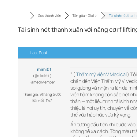
Góc thành viên
Tán gẫu – Giải trí
Tái sinh nét thanh
Tái sinh nét thanh xuân với nâng cơ rf liftin
Last Post
mimi01
” (
Thẩm mỹ viện V Medical
) Tô
(@mimi01)
chân đến Viện Thẩm Mỹ V Medical
Famed Member
soi gương và nhận ra làn da mì
viền hàm không còn sắc nét như
Tham gia: 9 tháng trước
Bài viết: 1147
thân — một liệu trình tái sinh n
thiệu là nơi uy tín, chuyên về c
thế vừa háo hức vừa kỳ vọng.
Ấn tượng đầu tiên khi bước vào 
không hề xa cách. Tông màu trắ