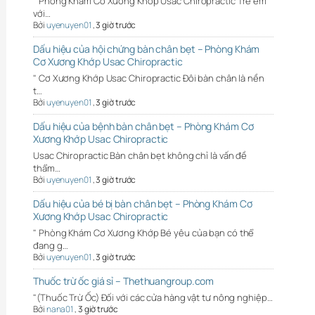
" Phòng Khám Cơ Xương Khớp Usac Chiropractic Trẻ em
với…
Bởi
uyenuyen01
,
3 giờ trước
Dấu hiệu của hội chứng bàn chân bẹt – Phòng Khám
Cơ Xương Khớp Usac Chiropractic
" Cơ Xương Khớp Usac Chiropractic Đôi bàn chân là nền
t…
Bởi
uyenuyen01
,
3 giờ trước
Dấu hiệu của bệnh bàn chân bẹt – Phòng Khám Cơ
Xương Khớp Usac Chiropractic
Usac Chiropractic Bàn chân bẹt không chỉ là vấn đề
thẩm…
Bởi
uyenuyen01
,
3 giờ trước
Dấu hiệu của bé bị bàn chân bẹt – Phòng Khám Cơ
Xương Khớp Usac Chiropractic
" Phòng Khám Cơ Xương Khớp Bé yêu của bạn có thể
đang g…
Bởi
uyenuyen01
,
3 giờ trước
Thuốc trừ ốc giá sỉ – Thethuangroup.com
"(Thuốc Trừ Ốc) Đối với các cửa hàng vật tư nông nghiệp…
Bởi
nana01
,
3 giờ trước