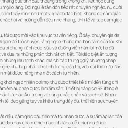
 nhàng của tinh dầu thoảng trong không khí, kết hợp cùng
mọi lo lắng. Đội ngũ lễ tân đón tiếp rất chuyên nghiệp, nụ cười
ức cảm thấy mình như một vị khách đặc biệt. Không có cảm giác
 chào hỏi và hướng dẫn đều nhẹ nhàng, tinh tế và tạo cảm giác
u, tôi được mời vào khu vực tư vấn riêng. Ở đây, chuyên gia da
ời gian để trò chuyện, lắng nghe những mối bận tâm của tôi. Khi
g da bị chùng, rãnh cười sâu và đường viền hàm bị mờ, họ đã
và đưa ra những phân tích rất chi tiết. Tôi đặc biệt ấn tượng
 những liệu trình khác, mà chỉ tập trung gợi ý phương pháp
g nghệ phù hợp nhất cho tình trạng của tôi, vừa cải thiện độ đàn
ôn mặt được nâng nhẹ một cách tự nhiên.
ng khỏi ngạc nhiên bởi mọi thứ được thiết kế tỉ mỉ đến từng chi
ằm êm ái, chăn được làm ấm sẵn. Thiết bị nâng cơ RF lifting ở
khẩu từ châu Âu, trông vô cùng chắc chắn và sạch sẽ. Nhân
nh tề, đeo găng tay và khẩu trang đầy đủ, thể hiện sự chuyên
 bắt đầu, cảm giác đầu tiên mà tôi nhận được là sự ấm áp lan tỏa
ác đau hay châm chích nào, chỉ là sự dễ chịu như được