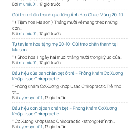
Bởi
miumiu01
,
17 giờ trước
Gói trọn chân thành qua từng Ảnh Hoa Chúc Mừng 20-10
" ( Tiệm hoa Maison ) Tháng mười về mang theo những
cơn…
Bởi
miumiu01
,
17 giờ trước
Tự tay làm hoa tặng mẹ 20-10: Gửi trao chân thành tại
Maison
" ( Shop hoa ) Ngày hai mươi tháng mười trong ký ức của…
Bởi
miumiu01
,
17 giờ trước
Dấu hiệu của bàn chân bẹt ở trẻ – Phòng Khám Cơ Xương
Khớp Usac Chiropractic
" Phòng Khám Cơ Xương Khớp Usac Chiropractic Trẻ nhỏ
th…
Bởi
uyenuyen01
,
17 giờ trước
Dấu hiệu con bị bàn chân bẹt – Phòng Khám Cơ Xương
Khớp Usac Chiropractic
" Cơ Xương Khớp Usac Chiropractic <strong>Nhìn th…
Bởi
uyenuyen01
,
17 giờ trước