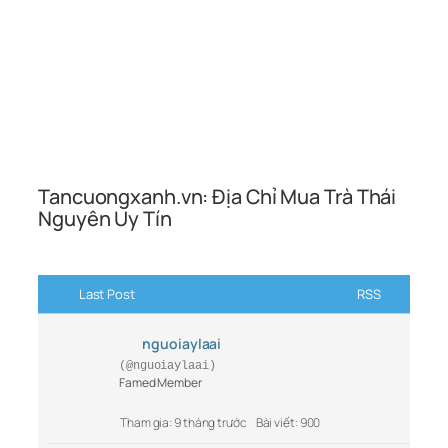
Tancuongxanh.vn: Địa Chỉ Mua Trà Thái
Nguyên Uy Tín
Last Post
RSS
nguoiaylaai
(@nguoiaylaai)
Famed Member
Tham gia: 9 tháng trước
Bài viết: 900