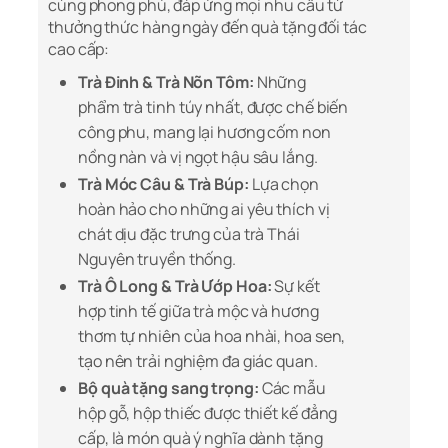
cùng phong phú, đáp ứng mọi nhu cầu từ
thưởng thức hàng ngày đến quà tặng đối tác
cao cấp:
Trà Đinh & Trà Nõn Tôm:
Những
phẩm trà tinh túy nhất, được chế biến
công phu, mang lại hương cốm non
nồng nàn và vị ngọt hậu sâu lắng.
Trà Móc Câu & Trà Búp:
Lựa chọn
hoàn hảo cho những ai yêu thích vị
chát dịu đặc trưng của trà Thái
Nguyên truyền thống.
Trà Ô Long & Trà Ướp Hoa:
Sự kết
hợp tinh tế giữa trà mộc và hương
thơm tự nhiên của hoa nhài, hoa sen,
tạo nên trải nghiệm đa giác quan.
Bộ quà tặng sang trọng:
Các mẫu
hộp gỗ, hộp thiếc được thiết kế đẳng
cấp, là món quà ý nghĩa dành tặng