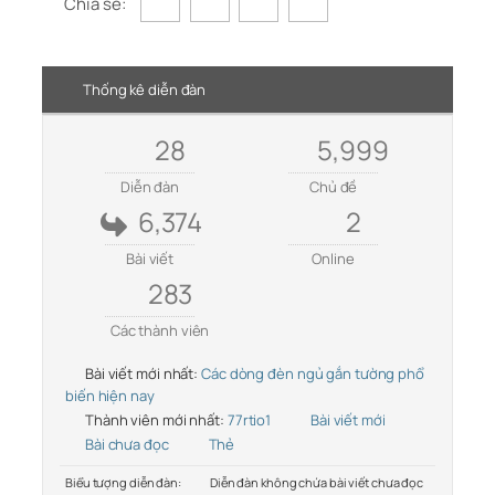
Chia sẻ:
Thống kê diễn đàn
28
5,999
Diễn đàn
Chủ đề
6,374
2
Bài viết
Online
283
Các thành viên
Bài viết mới nhất:
Các dòng đèn ngủ gắn tường phổ
biến hiện nay
Thành viên mới nhất:
77rtio1
Bài viết mới
Bài chưa đọc
Thẻ
Biểu tượng diễn đàn:
Diễn đàn không chứa bài viết chưa đọc