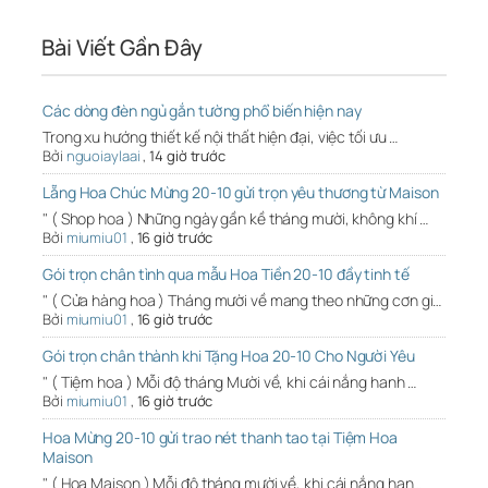
Bài Viết Gần Đây
Các dòng đèn ngủ gắn tường phổ biến hiện nay
Trong xu hướng thiết kế nội thất hiện đại, việc tối ưu …
Bởi
nguoiaylaai
,
14 giờ trước
Lẵng Hoa Chúc Mừng 20-10 gửi trọn yêu thương từ Maison
" ( Shop hoa ) Những ngày gần kề tháng mười, không khí …
Bởi
miumiu01
,
16 giờ trước
Gói trọn chân tình qua mẫu Hoa Tiền 20-10 đầy tinh tế
" ( Cửa hàng hoa ) Tháng mười về mang theo những cơn gi…
Bởi
miumiu01
,
16 giờ trước
Gói trọn chân thành khi Tặng Hoa 20-10 Cho Người Yêu
" ( Tiệm hoa ) Mỗi độ tháng Mười về, khi cái nắng hanh …
Bởi
miumiu01
,
16 giờ trước
Hoa Mừng 20-10 gửi trao nét thanh tao tại Tiệm Hoa
Maison
" ( Hoa Maison ) Mỗi độ tháng mười về, khi cái nắng han…