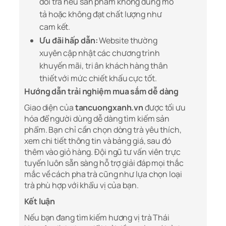
đổi trả nếu sản phẩm không đúng mô
tả hoặc không đạt chất lượng như
cam kết.
Ưu đãi hấp dẫn:
Website thường
xuyên cập nhật các chương trình
khuyến mãi, tri ân khách hàng thân
thiết với mức chiết khấu cực tốt.
Hướng dẫn trải nghiệm mua sắm dễ dàng
Giao diện của
tancuongxanh.vn
được tối ưu
hóa để người dùng dễ dàng tìm kiếm sản
phẩm. Bạn chỉ cần chọn dòng trà yêu thích,
xem chi tiết thông tin và bảng giá, sau đó
thêm vào giỏ hàng. Đội ngũ tư vấn viên trực
tuyến luôn sẵn sàng hỗ trợ giải đáp mọi thắc
mắc về cách pha trà cũng như lựa chọn loại
trà phù hợp với khẩu vị của bạn.
Kết luận
Nếu bạn đang tìm kiếm hương vị trà Thái