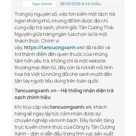
28/03/2026 6:49 chiều
Topic starter
Trong kỷ nguyên số, việc tìm kiếm một tách trà
ngon không khó, nhưng để tìm được địa chỉ
cung cấp trà sạch, chính gốc Tân Cương Thái
Nguyên giữa hàng ngàn lựa chọn lại là một
thách thức. Chính vì
vậy,
https://tancuongxanh.vn/
đã ra đời và
trở thành điểm đến quen thuộc của những
tâm hồn yêu trà. Không chỉ là một website
thương mại điện tử, đây còn là nơi kết nối tinh
hoa trà Việt từ những đồi chè xanh mướt đến
tận tay người tiêu dùng trên toàn quốc.
Tancuongxanh.vn – Hệ thống nhận diện trà
sạch chính hiệu
Khi truy cập vào
tancuongxanh.vn
, khách
hàng sẽ ngay lập tức cảm nhận được sự
chuyên nghiệp và minh bạch. Đây là nền tảng
trực tuyến chính thức của Công ty Tân Cương
Xanh – đơn vị dẫn đầu trong lĩnh vực sản xuất