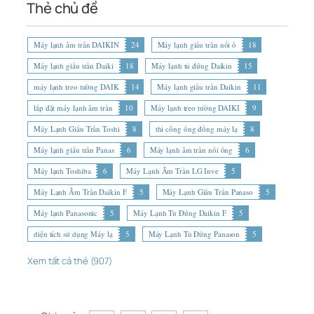
Thẻ chủ đề
Máy lạnh âm trần DAIKIN
24
Máy lạnh giấu trần nối ố
18
Máy lạnh giấu trần Daiki
18
Máy lạnh tủ đứng Daikin
15
máy lạnh treo tường DAIK
14
Máy lạnh giấu trần Daikin
11
lắp đặt máy lạnh âm trần
10
Máy lạnh treo tường DAIKI
9
Máy Lạnh Giấu Trần Toshi
8
thi công ống đồng máy lạ
8
Máy lạnh giấu trần Panas
6
Máy lạnh âm trần nối ống
6
Máy lạnh Toshiba
6
Máy Lạnh Âm Trần LG Inve
5
Máy Lạnh Âm Trần Daikin F
5
Máy Lạnh Giấu Trần Panaso
5
Máy lạnh Panasonic
5
Máy Lạnh Tủ Đứng Daikin F
5
diện tích sử dụng Máy lạ
5
Máy Lạnh Tủ Đứng Panason
5
Xem tất cả thẻ (907)