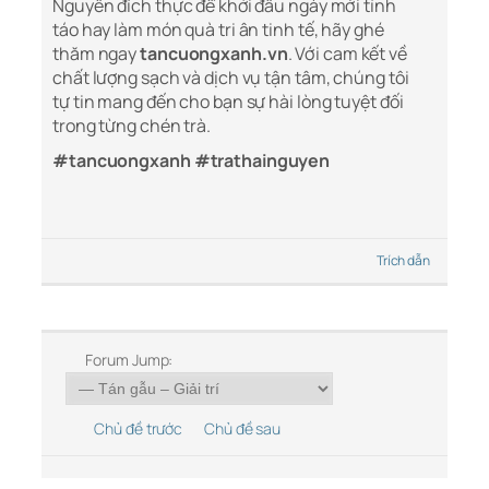
Nguyên đích thực để khởi đầu ngày mới tỉnh
táo hay làm món quà tri ân tinh tế, hãy ghé
thăm ngay
tancuongxanh.vn
. Với cam kết về
chất lượng sạch và dịch vụ tận tâm, chúng tôi
tự tin mang đến cho bạn sự hài lòng tuyệt đối
trong từng chén trà.
#tancuongxanh #trathainguyen
Trích dẫn
Forum Jump:
Chủ đề trước
Chủ đề sau