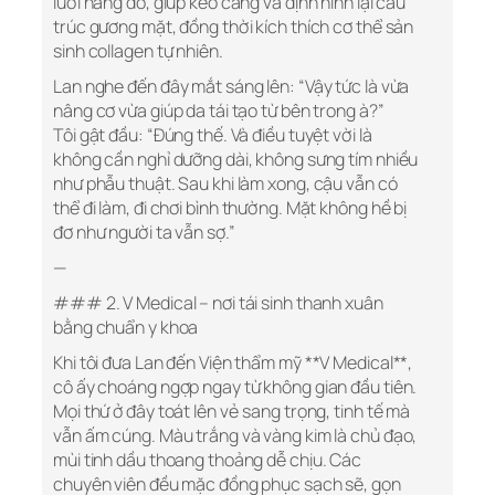
lưới nâng đỡ, giúp kéo căng và định hình lại cấu
trúc gương mặt, đồng thời kích thích cơ thể sản
sinh collagen tự nhiên.
Lan nghe đến đây mắt sáng lên: “Vậy tức là vừa
nâng cơ vừa giúp da tái tạo từ bên trong à?”
Tôi gật đầu: “Đúng thế. Và điều tuyệt vời là
không cần nghỉ dưỡng dài, không sưng tím nhiều
như phẫu thuật. Sau khi làm xong, cậu vẫn có
thể đi làm, đi chơi bình thường. Mặt không hề bị
đơ như người ta vẫn sợ.”
—
### 2. V Medical – nơi tái sinh thanh xuân
bằng chuẩn y khoa
Khi tôi đưa Lan đến Viện thẩm mỹ **V Medical**,
cô ấy choáng ngợp ngay từ không gian đầu tiên.
Mọi thứ ở đây toát lên vẻ sang trọng, tinh tế mà
vẫn ấm cúng. Màu trắng và vàng kim là chủ đạo,
mùi tinh dầu thoang thoảng dễ chịu. Các
chuyên viên đều mặc đồng phục sạch sẽ, gọn