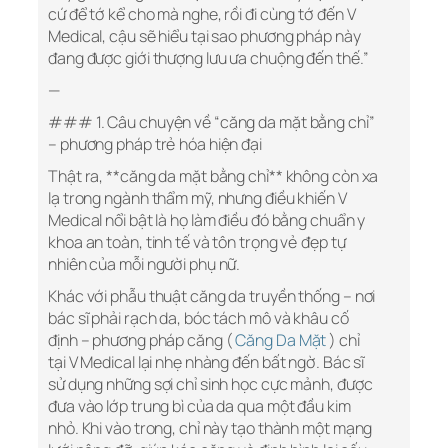
cứ để tớ kể cho mà nghe, rồi đi cùng tớ đến V
Medical, cậu sẽ hiểu tại sao phương pháp này
đang được giới thượng lưu ưa chuộng đến thế.”
—
### 1. Câu chuyện về “căng da mặt bằng chỉ”
– phương pháp trẻ hóa hiện đại
Thật ra, **căng da mặt bằng chỉ** không còn xa
lạ trong ngành thẩm mỹ, nhưng điều khiến V
Medical nổi bật là họ làm điều đó bằng chuẩn y
khoa an toàn, tinh tế và tôn trọng vẻ đẹp tự
nhiên của mỗi người phụ nữ.
Khác với phẫu thuật căng da truyền thống – nơi
bác sĩ phải rạch da, bóc tách mô và khâu cố
định – phương pháp căng (
Căng Da Mặt
) chỉ
tại V Medical lại nhẹ nhàng đến bất ngờ. Bác sĩ
sử dụng những sợi chỉ sinh học cực mảnh, được
đưa vào lớp trung bì của da qua một đầu kim
nhỏ. Khi vào trong, chỉ này tạo thành một mạng