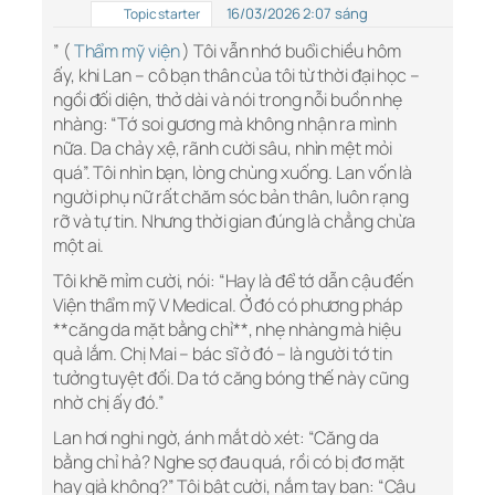
16/03/2026 2:07 sáng
Topic starter
” (
Thẩm mỹ viện
) Tôi vẫn nhớ buổi chiều hôm
ấy, khi Lan – cô bạn thân của tôi từ thời đại học –
ngồi đối diện, thở dài và nói trong nỗi buồn nhẹ
nhàng: “Tớ soi gương mà không nhận ra mình
nữa. Da chảy xệ, rãnh cười sâu, nhìn mệt mỏi
quá”. Tôi nhìn bạn, lòng chùng xuống. Lan vốn là
người phụ nữ rất chăm sóc bản thân, luôn rạng
rỡ và tự tin. Nhưng thời gian đúng là chẳng chừa
một ai.
Tôi khẽ mỉm cười, nói: “Hay là để tớ dẫn cậu đến
Viện thẩm mỹ V Medical. Ở đó có phương pháp
**căng da mặt bằng chỉ**, nhẹ nhàng mà hiệu
quả lắm. Chị Mai – bác sĩ ở đó – là người tớ tin
tưởng tuyệt đối. Da tớ căng bóng thế này cũng
nhờ chị ấy đó.”
Lan hơi nghi ngờ, ánh mắt dò xét: “Căng da
bằng chỉ hả? Nghe sợ đau quá, rồi có bị đơ mặt
hay giả không?” Tôi bật cười, nắm tay bạn: “Cậu