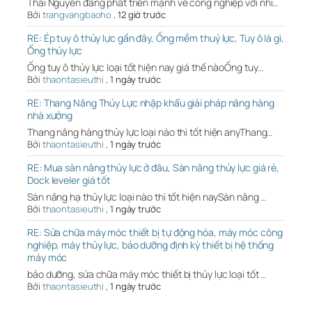
Thái Nguyên đang phát triển mạnh về công nghiệp với nhi…
Bởi
trangvangbaoho
,
12 giờ trước
RE: Ép tuy ô thủy lực gần đây, Ống mềm thuỷ lực, Tuy ô là gì,
Ống thủy lực
Ống tuy ô thủy lực loại tốt hiện nay giá thế nàoỐng tuy…
Bởi
thaontasieuthi
,
1 ngày trước
RE: Thang Nâng Thủy Lực nhập khẩu giải pháp nâng hàng
nhà xưởng
Thang nâng hàng thủy lực loại nào thì tốt hiện anyThang…
Bởi
thaontasieuthi
,
1 ngày trước
RE: Mua sàn nâng thủy lực ở đâu, Sàn nâng thủy lực giá rẻ,
Dock leveler giá tốt
Sàn nâng hạ thủy lực loại nào thì tốt hiện naySàn nâng …
Bởi
thaontasieuthi
,
1 ngày trước
RE: Sửa chữa máy móc thiết bị tự động hóa, máy móc công
nghiệp, máy thủy lực, bảo dưỡng định kỳ thiết bị hệ thống
máy móc
bảo dưỡng, sửa chữa máy móc thiết bị thủy lực loại tốt …
Bởi
thaontasieuthi
,
1 ngày trước