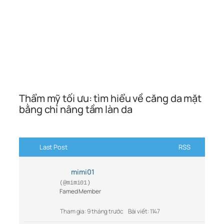
Thẩm mỹ tối ưu: tìm hiểu về căng da mặt
bằng chỉ nâng tầm làn da
Last Post
RSS
mimi01
(@mimi01)
Famed Member
Tham gia: 9 tháng trước
Bài viết: 1147