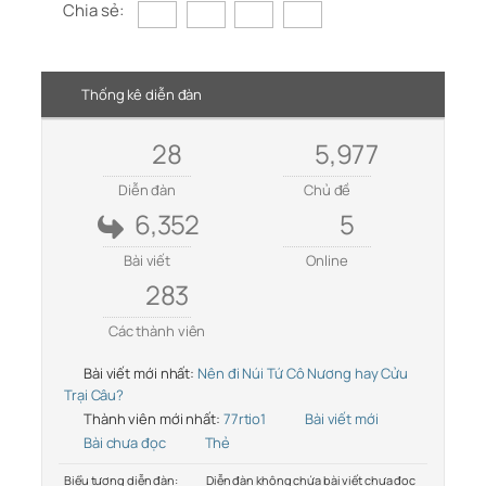
Chia sẻ:
Thống kê diễn đàn
28
5,977
Diễn đàn
Chủ đề
6,352
5
Bài viết
Online
283
Các thành viên
Bài viết mới nhất:
Nên đi Núi Tứ Cô Nương hay Cửu
Trại Câu?
Thành viên mới nhất:
77rtio1
Bài viết mới
Bài chưa đọc
Thẻ
Biểu tượng diễn đàn:
Diễn đàn không chứa bài viết chưa đọc