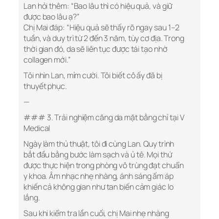
Lan hỏi thêm: “Bao lâu thì có hiệu quả, và giữ
được bao lâu ạ?”
Chị Mai đáp: “Hiệu quả sẽ thấy rõ ngay sau 1–2
tuần, và duy trì từ 2 đến 3 năm, tùy cơ địa. Trong
thời gian đó, da sẽ liên tục được tái tạo nhờ
collagen mới.”
Tôi nhìn Lan, mỉm cười. Tôi biết cô ấy đã bị
thuyết phục.
—
### 3. Trải nghiệm căng da mặt bằng chỉ tại V
Medical
Ngày làm thủ thuật, tôi đi cùng Lan. Quy trình
bắt đầu bằng bước làm sạch và ủ tê. Mọi thứ
được thực hiện trong phòng vô trùng đạt chuẩn
y khoa. Âm nhạc nhẹ nhàng, ánh sáng ấm áp
khiến cả không gian như tan biến cảm giác lo
lắng.
Sau khi kiểm tra lần cuối, chị Mai nhẹ nhàng