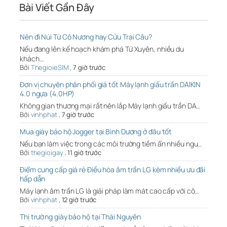
Bài Viết Gần Đây
Nên đi Núi Tứ Cô Nương hay Cửu Trại Câu?
Nếu đang lên kế hoạch khám phá Tứ Xuyên, nhiều du
khách…
Bởi
ThegioieSIM
,
7 giờ trước
Đơn vị chuyên phân phối giá tốt Máy lạnh giấu trần DAIKIN
4.0 ngựa (4.0HP)
Không gian thương mại rất nên lắp Máy lạnh giấu trần DA…
Bởi
vinhphat
,
7 giờ trước
Mua giày bảo hộ Jogger tại Bình Dương ở đâu tốt
Nếu bạn làm việc trong các môi trường tiềm ẩn nhiều ngu…
Bởi
thegioigay
,
11 giờ trước
Điểm cung cấp giá rẻ Điều hòa âm trần LG kèm nhiều ưu đãi
hấp dẫn
Máy lạnh âm trần LG là giải pháp làm mát cao cấp với cô…
Bởi
vinhphat
,
12 giờ trước
Thị trường giày bảo hộ tại Thái Nguyên