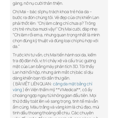
gàng, nở nụ cười thân thiện.
Chị Mai – bác sĩ phụ trách khoa trẻ hóa da –
bước ra đón chúng tôi. Vẻ đẹp của chị khiến Lan
phải thốt lên: “Chị làm căng chỉ chưa ạ? Trông
chị trẻ như ba mươi vậy!” Chị Mai cười, đáp nhẹ:
“Chị làm rồi em ạ, nhưng quan trọng nhất là mình
chọn đúng kỹ thuật và đúng loại chỉ phù hợp với
da.”
Trước khi tư vấn, chị Mai tiến hành soi da, kiểm
tra độ đàn hồi, vị trí chảy xệ và cấu trúc gương
mặt của Lan bằng máy phân tích 3D. Tôi thấy
Lan hơi hồi hộp, nhưng ánh mắt chị bác sĩ dịu
dàng khiến bạn tôi dần thư giãn.
( BÀI VIẾT LIÊN QUAN:
căng da mặt bằng chỉ
vàng
) ến Viện thẩm mỹ **V Medical**, cô ấy
choáng ngợp ngay từ không gian đầu tiên. Mọi
thứ ở đây toát lên vẻ sang trọng, tinh tế mà vẫn
ấm cúng. Màu trắng và vàng kim là chủ đạo, mùi
tinh dầu thoang thoảng dễ chịu. Các chuyên