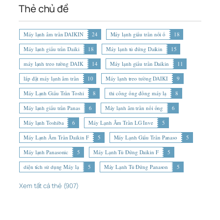
Thẻ chủ đề
Máy lạnh âm trần DAIKIN
24
Máy lạnh giấu trần nối ố
18
Máy lạnh giấu trần Daiki
18
Máy lạnh tủ đứng Daikin
15
máy lạnh treo tường DAIK
14
Máy lạnh giấu trần Daikin
11
lắp đặt máy lạnh âm trần
10
Máy lạnh treo tường DAIKI
9
Máy Lạnh Giấu Trần Toshi
8
thi công ống đồng máy lạ
8
Máy lạnh giấu trần Panas
6
Máy lạnh âm trần nối ống
6
Máy lạnh Toshiba
6
Máy Lạnh Âm Trần LG Inve
5
Máy Lạnh Âm Trần Daikin F
5
Máy Lạnh Giấu Trần Panaso
5
Máy lạnh Panasonic
5
Máy Lạnh Tủ Đứng Daikin F
5
diện tích sử dụng Máy lạ
5
Máy Lạnh Tủ Đứng Panason
5
Xem tất cả thẻ (907)