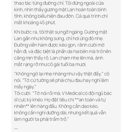
thao tác từng đường chỉ. Tôi đứng ngoài cửa
kính, nhìn thấy gương mặt Lan hoàn toàn bình
tĩnh, không biểu hiện đau đớn. Cả quá trình chỉ
mất khoảng 45 phút.
Khi bước ra, tôi thật sự ngỡ ngàng. Gương mặt
Lan gần như không sưng, chỉ hơi ửng đỏ nhẹ.
Đường viền hàm được kéo gọn, rãnh cười mờ
hẳn đi, và đặc biệt là phần da hai bên má trở nên
căng mịn thấy rõ. Lan chạm nhẹ lên má, ánh
mắt rạng rỡ như cô gái tuổi ba mươi.
“Không ngờ lại nhẹ nhàng như vậy thật đấy,” cô
nói. “Tớ cứ tưởng sẽ phải chịu đau hay nghỉ làm
mấy ngày.”
Tôi cười: “Tớ nói rồi mà, V Medical có đội ngũ bác
sĩ cực kỳ khéo. Họ đặt tiêu chí **an toàn và tự
nhiên** lên hàng đầu. Không cần dao kéo,
không cần nghỉ dưỡng dài, nhưng kết quả vẫn
làm người ta phải trầm trồ.”
—