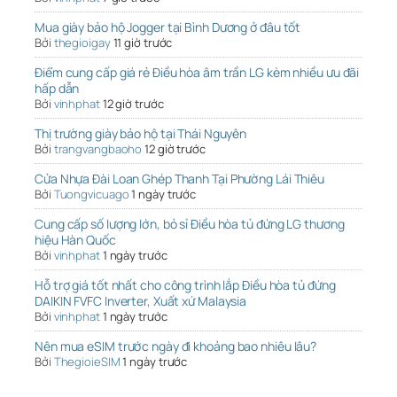
Mua giày bảo hộ Jogger tại Bình Dương ở đâu tốt
Bởi
thegioigay
11 giờ trước
Điểm cung cấp giá rẻ Điều hòa âm trần LG kèm nhiều ưu đãi
hấp dẫn
Bởi
vinhphat
12 giờ trước
Thị trường giày bảo hộ tại Thái Nguyên
Bởi
trangvangbaoho
12 giờ trước
Cửa Nhựa Đài Loan Ghép Thanh Tại Phường Lái Thiêu
Bởi
Tuongvicuago
1 ngày trước
Cung cấp số lượng lớn, bỏ sỉ Điều hòa tủ đứng LG thương
hiệu Hàn Quốc
Bởi
vinhphat
1 ngày trước
Hỗ trợ giá tốt nhất cho công trình lắp Điều hòa tủ đứng
DAIKIN FVFC Inverter, Xuất xứ Malaysia
Bởi
vinhphat
1 ngày trước
Nên mua eSIM trước ngày đi khoảng bao nhiêu lâu?
Bởi
ThegioieSIM
1 ngày trước