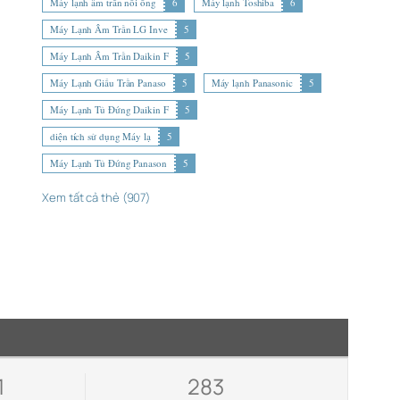
Máy lạnh âm trần nối ống
6
Máy lạnh Toshiba
6
Máy Lạnh Âm Trần LG Inve
5
Máy Lạnh Âm Trần Daikin F
5
Máy Lạnh Giấu Trần Panaso
5
Máy lạnh Panasonic
5
Máy Lạnh Tủ Đứng Daikin F
5
diện tích sử dụng Máy lạ
5
Máy Lạnh Tủ Đứng Panason
5
Xem tất cả thẻ (907)
1
283