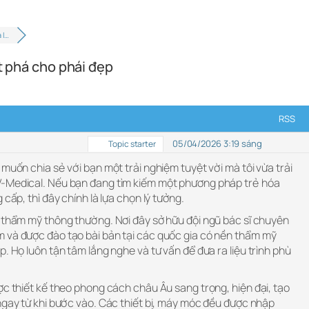
 l…
ột phá cho phái đẹp
RSS
05/04/2026 3:19 sáng
Topic starter
 muốn chia sẻ với bạn một trải nghiệm tuyệt vời mà tôi vừa trải
V-Medical. Nếu bạn đang tìm kiếm một phương pháp trẻ hóa
 cấp, thì đây chính là lựa chọn lý tưởng.
n thẩm mỹ thông thường. Nơi đây sở hữu đội ngũ bác sĩ chuyên
 và được đào tạo bài bản tại các quốc gia có nền thẩm mỹ
. Họ luôn tận tâm lắng nghe và tư vấn để đưa ra liệu trình phù
ợc thiết kế theo phong cách châu Âu sang trọng, hiện đại, tạo
ngay từ khi bước vào. Các thiết bị, máy móc đều được nhập