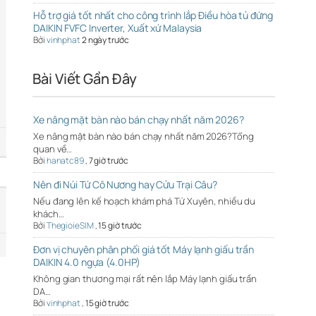
Hỗ trợ giá tốt nhất cho công trình lắp Điều hòa tủ đứng
DAIKIN FVFC Inverter, Xuất xứ Malaysia
Bởi
vinhphat
2 ngày trước
Bài Viết Gần Đây
Xe nâng mặt bàn nào bán chạy nhất năm 2026?
Xe nâng mặt bàn nào bán chạy nhất năm 2026?Tổng
quan về…
Bởi
hanatc89
,
7 giờ trước
Nên đi Núi Tứ Cô Nương hay Cửu Trại Câu?
Nếu đang lên kế hoạch khám phá Tứ Xuyên, nhiều du
khách…
Bởi
ThegioieSIM
,
15 giờ trước
Đơn vị chuyên phân phối giá tốt Máy lạnh giấu trần
DAIKIN 4.0 ngựa (4.0HP)
Không gian thương mại rất nên lắp Máy lạnh giấu trần
DA…
Bởi
vinhphat
,
15 giờ trước