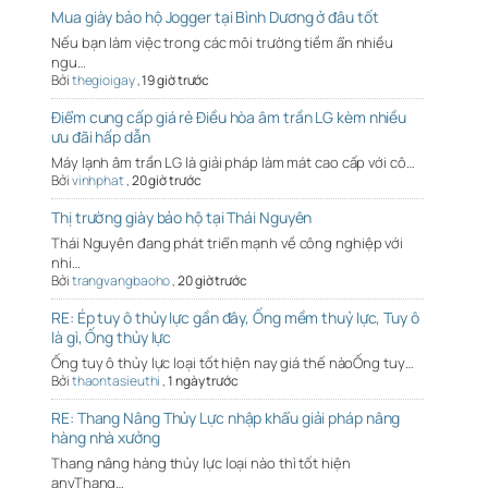
Mua giày bảo hộ Jogger tại Bình Dương ở đâu tốt
Nếu bạn làm việc trong các môi trường tiềm ẩn nhiều
ngu…
Bởi
thegioigay
,
19 giờ trước
Điểm cung cấp giá rẻ Điều hòa âm trần LG kèm nhiều
ưu đãi hấp dẫn
Máy lạnh âm trần LG là giải pháp làm mát cao cấp với cô…
Bởi
vinhphat
,
20 giờ trước
Thị trường giày bảo hộ tại Thái Nguyên
Thái Nguyên đang phát triển mạnh về công nghiệp với
nhi…
Bởi
trangvangbaoho
,
20 giờ trước
RE: Ép tuy ô thủy lực gần đây, Ống mềm thuỷ lực, Tuy ô
là gì, Ống thủy lực
Ống tuy ô thủy lực loại tốt hiện nay giá thế nàoỐng tuy…
Bởi
thaontasieuthi
,
1 ngày trước
RE: Thang Nâng Thủy Lực nhập khẩu giải pháp nâng
hàng nhà xưởng
Thang nâng hàng thủy lực loại nào thì tốt hiện
anyThang…