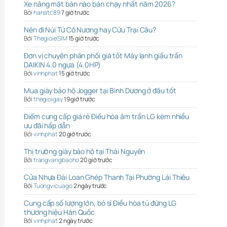
Xe nâng mặt bàn nào bán chạy nhất năm 2026?
Bởi
hanatc89
7 giờ trước
Nên đi Núi Tứ Cô Nương hay Cửu Trại Câu?
Bởi
ThegioieSIM
15 giờ trước
Đơn vị chuyên phân phối giá tốt Máy lạnh giấu trần
DAIKIN 4.0 ngựa (4.0HP)
Bởi
vinhphat
15 giờ trước
Mua giày bảo hộ Jogger tại Bình Dương ở đâu tốt
Bởi
thegioigay
19 giờ trước
Điểm cung cấp giá rẻ Điều hòa âm trần LG kèm nhiều
ưu đãi hấp dẫn
Bởi
vinhphat
20 giờ trước
Thị trường giày bảo hộ tại Thái Nguyên
Bởi
trangvangbaoho
20 giờ trước
Cửa Nhựa Đài Loan Ghép Thanh Tại Phường Lái Thiêu
Bởi
Tuongvicuago
2 ngày trước
Cung cấp số lượng lớn, bỏ sỉ Điều hòa tủ đứng LG
thương hiệu Hàn Quốc
Bởi
vinhphat
2 ngày trước