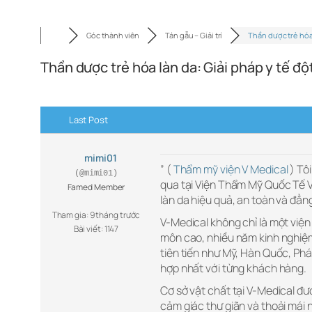
Góc thành viên
Tán gẫu – Giải trí
Thần dược trẻ hóa
Thần dược trẻ hóa làn da: Giải pháp y tế đ
Last Post
mimi01
” (
Thẩm mỹ viện V Medical
) Tôi
(@mimi01)
qua tại Viện Thẩm Mỹ Quốc Tế 
Famed Member
làn da hiệu quả, an toàn và đẳng
Tham gia: 9 tháng trước
V-Medical không chỉ là một việ
Bài viết: 1147
môn cao, nhiều năm kinh nghiệm
tiên tiến như Mỹ, Hàn Quốc, Pháp
hợp nhất với từng khách hàng.
Cơ sở vật chất tại V-Medical đư
cảm giác thư giãn và thoải mái 