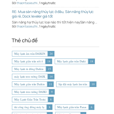
Bởi
thaontasieuthi
,
1 ngày trước
RE: Mua sàn nâng thủy lực ở đâu, Sàn nâng thủy lực
giá rẻ, Dock leveler giá tốt
Sàn nâng hạ thủy lực loại nào thì tốt hiện naySàn nâng …
Bởi
thaontasieuthi
,
1 ngày trước
Thẻ chủ đề
Máy lạnh âm trần DAIKIN
24
Máy lạnh giấu trần nối ố
18
Máy lạnh giấu trần Daiki
18
Máy lạnh tủ đứng Daikin
15
máy lạnh treo tường DAIK
14
Máy lạnh giấu trần Daikin
11
lắp đặt máy lạnh âm trần
10
Máy lạnh treo tường DAIKI
9
Máy Lạnh Giấu Trần Toshi
8
thi công ống đồng máy lạ
8
Máy lạnh giấu trần Panas
6