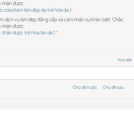
ả nhận được.
c colostem làm đẹp da trẻ hóa da
) .
ệm dịch vụ làm đẹp đẳng cấp và cảm nhận sự khác biệt. Chắc
ả nhận được.
:
thần dược trẻ hóa làn da
) “
Trích dẫn
Chủ đề trước
Chủ đề sau