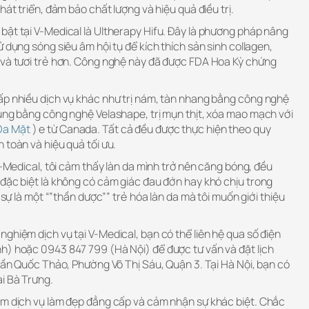
hát triển, đảm bảo chất lượng và hiệu quả điều trị.
bật tại V-Medical là Ultherapy Hifu. Đây là phương pháp nâng
 dụng sóng siêu âm hội tụ để kích thích sản sinh collagen,
 và tươi trẻ hơn. Công nghệ này đã được FDA Hoa Kỳ chứng
ấp nhiều dịch vụ khác như trị nám, tàn nhang bằng công nghệ
bụng bằng công nghệ Velashape, trị mụn thịt, xóa mao mạch với
Da Mặt
) e từ Canada. Tất cả đều được thực hiện theo quy
 toàn và hiệu quả tối ưu.
V-Medical, tôi cảm thấy làn da mình trở nên căng bóng, đều
 đặc biệt là không có cảm giác đau đớn hay khó chịu trong
c sự là một “”thần dược”” trẻ hóa làn da mà tôi muốn giới thiệu
ghiệm dịch vụ tại V-Medical, bạn có thể liên hệ qua số điện
h) hoặc 0943 847 799 (Hà Nội) để được tư vấn và đặt lịch
Trần Quốc Thảo, Phường Võ Thị Sáu, Quận 3. Tại Hà Nội, bạn có
i Bà Trưng.
ệm dịch vụ làm đẹp đẳng cấp và cảm nhận sự khác biệt. Chắc