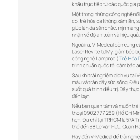
khẩu trực tiếp từ các quốc gia p
Một trong những công nghệ nổi 
cơ, trẻ hóa da không xâm lấn, sử
giúp làn da săn chắc, mịn màng
nhận về độ an toàn và hiệu quả.
Ngoài ra, V-Medical còn cung c
Laser Revlite từ Mỹ, giảm béo 
công nghệ Lamprob (
Trẻ Hóa 
trình chuẩn quốc tế, đảm bảo an
Sau khi trải nghiệm dịch vụ tại 
màu và tràn đầy sức sống. Điều
suốt quá trình điều trị. Đây thự
đến bạn.
Nếu bạn quan tâm và muốn trải n
thoại 0902 777 269 (Hồ Chí Min
hẹn. Địa chỉ tại TP.HCM là 57A 
thể đến 68 Lê Văn Hưu, Quận Ha
Hãy đến V-Medical để trải nghi