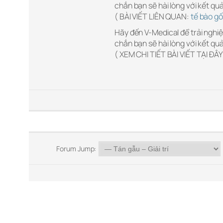
chắn bạn sẽ hài lòng với kết qu
( BÀI VIẾT LIÊN QUAN:
tế bào gố
Hãy đến V-Medical để trải nghi
chắn bạn sẽ hài lòng với kết qu
( XEM CHI TIẾT BÀI VIẾT TẠI ĐÂY
Forum Jump: