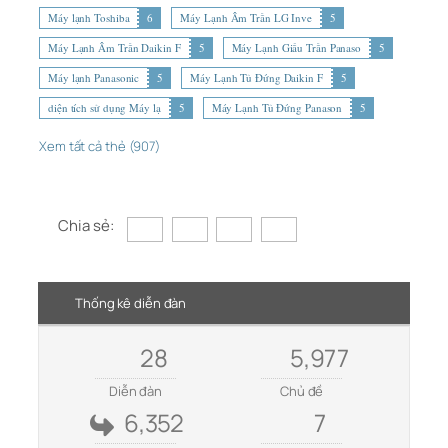
Máy lạnh Toshiba
6
Máy Lạnh Âm Trần LG Inve
5
Máy Lạnh Âm Trần Daikin F
5
Máy Lạnh Giấu Trần Panaso
5
Máy lạnh Panasonic
5
Máy Lạnh Tủ Đứng Daikin F
5
diện tích sử dụng Máy lạ
5
Máy Lạnh Tủ Đứng Panason
5
Xem tất cả thẻ (907)
Chia sẻ:
Thống kê diễn đàn
28
5,977
Diễn đàn
Chủ đề
6,352
7