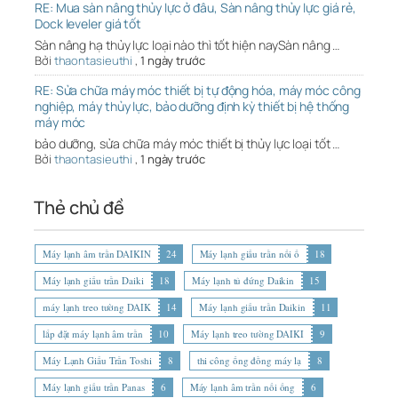
RE: Mua sàn nâng thủy lực ở đâu, Sàn nâng thủy lực giá rẻ,
Dock leveler giá tốt
Sàn nâng hạ thủy lực loại nào thì tốt hiện naySàn nâng …
Bởi
thaontasieuthi
,
1 ngày trước
RE: Sửa chữa máy móc thiết bị tự động hóa, máy móc công
nghiệp, máy thủy lực, bảo dưỡng định kỳ thiết bị hệ thống
máy móc
bảo dưỡng, sửa chữa máy móc thiết bị thủy lực loại tốt …
Bởi
thaontasieuthi
,
1 ngày trước
Thẻ chủ đề
Máy lạnh âm trần DAIKIN
24
Máy lạnh giấu trần nối ố
18
Máy lạnh giấu trần Daiki
18
Máy lạnh tủ đứng Daikin
15
máy lạnh treo tường DAIK
14
Máy lạnh giấu trần Daikin
11
lắp đặt máy lạnh âm trần
10
Máy lạnh treo tường DAIKI
9
Máy Lạnh Giấu Trần Toshi
8
thi công ống đồng máy lạ
8
Máy lạnh giấu trần Panas
6
Máy lạnh âm trần nối ống
6