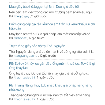
Mua giày bảo hộ Jogger tại Bình Dương ở đâu tốt
Nếu bạn làm việc trong các môi trường tiềm ẩn nhiều ngu…
Bởi
thegioigay
,
11 giờ trước
Điểm cung cấp giá rẻ Điều hòa âm trần LG kèm nhiều ưu đãi
hấp dẫn
Máy lạnh âm trần LG là giải pháp làm mát cao cấp với cô…
Bởi
vinhphat
,
12 giờ trước
Thị trường giày bảo hộ tại Thái Nguyên
Thái Nguyên đang phát triển mạnh về công nghiệp với nhi…
Bởi
trangvangbaoho
,
12 giờ trước
RE: Ép tuy ô thủy lực gần đây, Ống mềm thuỷ lực, Tuy ô là gì,
Ống thủy lực
Ống tuy ô thủy lực loại tốt hiện nay giá thế nàoỐng tuy…
Bởi
thaontasieuthi
,
1 ngày trước
RE: Thang Nâng Thủy Lực nhập khẩu giải pháp nâng hàng
nhà xưởng
Thang nâng hàng thủy lực loại nào thì tốt hiện anyThang…
Bởi
thaontasieuthi
,
1 ngày trước