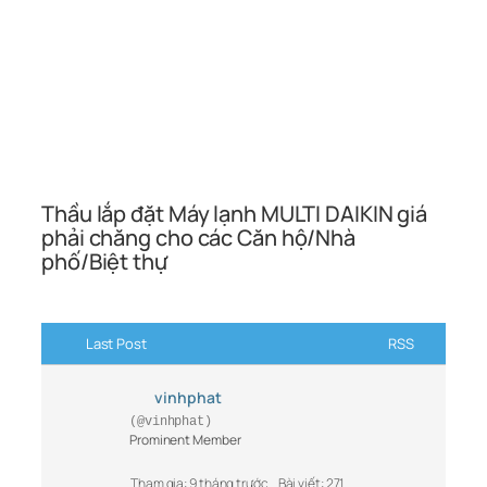
Thầu lắp đặt Máy lạnh MULTI DAIKIN giá
phải chăng cho các Căn hộ/Nhà
phố/Biệt thự
Last Post
RSS
vinhphat
(@vinhphat)
Prominent Member
Tham gia: 9 tháng trước
Bài viết: 271