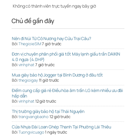
Không có thành viên trực tuyến ngay bây giờ
Chủ đề gần đây
Nên đi Núi Tứ Cô Nương hay Cửu Trại Câu?
Bởi
ThegioieSIM
7 giờ trước
Đơn vị chuyên phân phối giá tốt Máy lạnh giấu trần DAIKIN
4.0 ngựa (4.0HP)
Bởi
vinhphat
7 giờ trước
Mua giày bảo hộ Jogger tại Bình Dương ở đâu tốt
Bởi
thegioigay
11 giờ trước
Điểm cung cấp giá rẻ Điều hòa âm trần LG kèm nhiều ưu đãi
hấp dẫn
Bởi
vinhphat
12 giờ trước
Thị trường giày bảo hộ tại Thái Nguyên
Bởi
trangvangbaoho
12 giờ trước
Cửa Nhựa Đài Loan Ghép Thanh Tại Phường Lái Thiêu
Bởi
Tuongvicuago
1 ngày trước