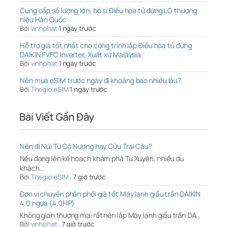
Cung cấp số lượng lớn, bỏ sỉ Điều hòa tủ đứng LG thương
hiệu Hàn Quốc
Bởi
vinhphat
1 ngày trước
Hỗ trợ giá tốt nhất cho công trình lắp Điều hòa tủ đứng
DAIKIN FVFC Inverter, Xuất xứ Malaysia
Bởi
vinhphat
1 ngày trước
Nên mua eSIM trước ngày đi khoảng bao nhiêu lâu?
Bởi
ThegioieSIM
1 ngày trước
Bài Viết Gần Đây
Nên đi Núi Tứ Cô Nương hay Cửu Trại Câu?
Nếu đang lên kế hoạch khám phá Tứ Xuyên, nhiều du
khách…
Bởi
ThegioieSIM
,
7 giờ trước
Đơn vị chuyên phân phối giá tốt Máy lạnh giấu trần DAIKIN
4.0 ngựa (4.0HP)
Không gian thương mại rất nên lắp Máy lạnh giấu trần DA…
Bởi
vinhphat
,
7 giờ trước