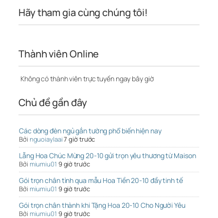
Hãy tham gia cùng chúng tôi!
Thành viên Online
Không có thành viên trực tuyến ngay bây giờ
Chủ đề gần đây
Các dòng đèn ngủ gắn tường phổ biến hiện nay
Bởi
nguoiaylaai
7 giờ trước
Lẵng Hoa Chúc Mừng 20-10 gửi trọn yêu thương từ Maison
Bởi
miumiu01
9 giờ trước
Gói trọn chân tình qua mẫu Hoa Tiền 20-10 đầy tinh tế
Bởi
miumiu01
9 giờ trước
Gói trọn chân thành khi Tặng Hoa 20-10 Cho Người Yêu
Bởi
miumiu01
9 giờ trước