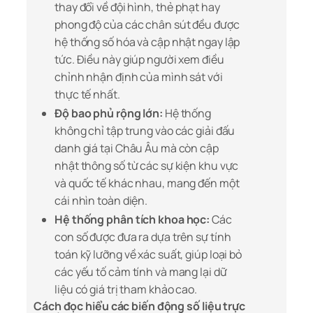
thay đổi về đội hình, thẻ phạt hay
phong độ của các chân sút đều được
hệ thống số hóa và cập nhật ngay lập
tức. Điều này giúp người xem điều
chỉnh nhận định của mình sát với
thực tế nhất.
Độ bao phủ rộng lớn:
Hệ thống
không chỉ tập trung vào các giải đấu
danh giá tại Châu Âu mà còn cập
nhật thông số từ các sự kiện khu vực
và quốc tế khác nhau, mang đến một
cái nhìn toàn diện.
Hệ thống phân tích khoa học:
Các
con số được đưa ra dựa trên sự tính
toán kỹ lưỡng về xác suất, giúp loại bỏ
các yếu tố cảm tính và mang lại dữ
liệu có giá trị tham khảo cao.
Cách đọc hiểu các biến động số liệu trực