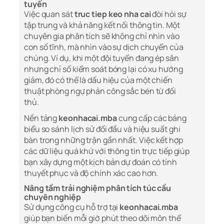
tuyến
Việc quan sát
truc tiep keo nha cai
đòi hỏi sự
tập trung và khả năng kết nối thông tin. Một
chuyên gia phân tích sẽ không chỉ nhìn vào
con số tĩnh, mà nhìn vào sự dịch chuyển của
chúng. Ví dụ, khi một đội tuyển đang ép sân
nhưng chỉ số kiểm soát bóng lại có xu hướng
giảm, đó có thể là dấu hiệu của một chiến
thuật phòng ngự phản công sắc bén từ đối
thủ.
Nền tảng
keonhacai.mba
cung cấp các bảng
biểu so sánh lịch sử đối đầu và hiệu suất ghi
bàn trong những trận gần nhất. Việc kết hợp
các dữ liệu quá khứ với thông tin trực tiếp giúp
bạn xây dựng một kịch bản dự đoán có tính
thuyết phục và độ chính xác cao hơn.
Nâng tầm trải nghiệm phân tích túc cầu
chuyên nghiệp
Sử dụng công cụ hỗ trợ tại
keonhacai.mba
giúp bạn biến mỗi giờ phút theo dõi môn thể