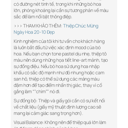
có đường nét tinh tế, trong khi những bó hoa
lớn, phóng khoáng lại cần sự tương phản về màu
sắc để làm nổi bật thông điệp.
>>> THAM KHẢO THÊM:
Thiệp Chúc Mừng
Ngày Hoa 20-10 Đẹp
Kinh nghiệm của tôi khi tư vấn cho khách hàng
là luôn bắt đầu từ việc xác định mood của bó
hoa. Nếu bạn chọn tone pastel dịu nhẹ, thiệp tô
màu nên dùng những họa tiết line-art mảnh, tạo
sự đồng điệu. Nếu bó hoa sử dụng hoa nhập
khẩu có sắc độ mạnh như đỏ nhung hoặc cam
san hô, thiệp có thể sử dụng các mảng màu
đậm hơn để tạo điểm nhấn thị giác, thay vì cố
gắng làm “”chìm”” nó đi.
Sự đồng bộ: Thiệp và giấy gói cần có sự kết nối
về chất liệu (giấy mỹ thuật định lượng cao sẽ
mang lại cảm giác sang trọng hơn).
Visual Balance: Không nên để thiệp quá lớn làm