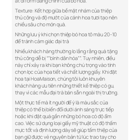
át đi form dáng chính của bó hoa.
Texture: Kết hợp giữa bề mặt nhám của thiệp
thủ công và độ mướt của cánh hoa tươi tạo nên
chiều sâu cho món quà.
Những lưu ý khi chọn thiệp bó hoa tô màu 20-10
để tránh cảm giác đại trà
Nhiều khách hàng thường lo lắng rằng quà tặng
thủ công dễ bị “”bình dân hóa””. Tuy nhiên, điều
này chỉ xảy ra khi bạn không chú trọng vào tính
chọn lọc của họa tiết và chất lượng giấy. Khi đặt
hoa tại HoaMaison, chúng tôi luôn khuyên
khách hàng ưu tiên những thiết kế thiệp có gu,
thay vì các mẫu đại trà bán sẵn ngoài thị trường.
Một thực tế mà ít người để ý là màu sắc của
thiệp có thể bị biến đổi dưới ánh sáng trực tiếp
hoặc khi đặt quá gần những bó hoa có độ ẩm
cao. Việc sử dụng loại giấy mỹ thuật có độ thấm
mực tốt và định lượng dày sẽ giúp tấm thiệp của
bạn giữ được vẻ nguyên bản từ lúc trao tay cho