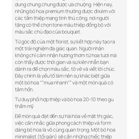
dung chung chung được ưa chuộng. Hiện nay,
những bó hoa premium thường được đi kèm với
các tấm thiệp mang tính thủ công, nơi người
tặng có thể chọn tone màu thiệp đồng bộ với
màu sắc chủ đạo của bouquet.
Từ góc độ của một florist, sự kết hợp này tạo ra
một trải nghiệm đa giác quan. Người nhận
không chỉ cảm nhận hương thơm từ hoa tươi mà
còn thấy được thời gian và sự kiên nhẫn bạn
dành ra để chọn màu sắc, tô vẽ và viết lời chúc.
Đây chính là yếu tố làm nên sự khác biệt giữa
một bó hoa “”mua nhanh”” và một món quà có
tâm hồn.
Tư duy phối hợp thiệp và bó hoa 20-10 theo gu
thẩm mỹ
Để món quà đạt đến sự hài hòa về mặt thị giác,
việc cân nhắc giữa phong cách thiệp và form
dáng bó hoa là vô cùng quan trọng. Một bó hoa
minimalist (tối giản) sẽ cần những chiếc thiệp