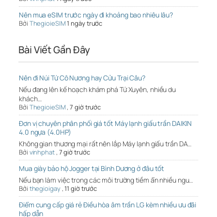
Nên mua eSIM trước ngày đi khoảng bao nhiêu lâu?
Bởi
ThegioieSIM
1 ngày trước
Bài Viết Gần Đây
Nên đi Núi Tứ Cô Nương hay Cửu Trại Câu?
Nếu đang lên kế hoạch khám phá Tứ Xuyên, nhiều du
khách…
Bởi
ThegioieSIM
,
7 giờ trước
Đơn vị chuyên phân phối giá tốt Máy lạnh giấu trần DAIKIN
4.0 ngựa (4.0HP)
Không gian thương mại rất nên lắp Máy lạnh giấu trần DA…
Bởi
vinhphat
,
7 giờ trước
Mua giày bảo hộ Jogger tại Bình Dương ở đâu tốt
Nếu bạn làm việc trong các môi trường tiềm ẩn nhiều ngu…
Bởi
thegioigay
,
11 giờ trước
Điểm cung cấp giá rẻ Điều hòa âm trần LG kèm nhiều ưu đãi
hấp dẫn