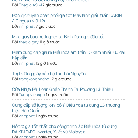
Bởi
ThegioieSIM
7 giờ trước
Đơn vị chuyên phân phối giá tốt Máy lạnh giấu trần DAIKIN
4.0 ngựa (4.0HP)
Bởi
vinhphat
7 giờ trước
Mua giày bảo hộ Jogger tại Bình Dương ở đâu tốt
Bởi
thegioigay
11 giờ trước
Điểm cung cấp giá rẻ Điều hòa âm trần LG kèm nhiều ưu đãi
hấp dẫn
Bởi
vinhphat
12 giờ trước
Thị trường giày bảo hộ tại Thái Nguyên
Bởi
trangvangbaoho
12 giờ trước
Cửa Nhựa Đài Loan Ghép Thanh Tại Phường Lái Thiêu
Bởi
Tuongvicuago
1 ngày trước
Cung cấp số lượng lớn, bỏ sỉ Điều hòa tủ đứng LG thương
hiệu Hàn Quốc
Bởi
vinhphat
1 ngày trước
Hỗ trợ giá tốt nhất cho công trình lắp Điều hòa tủ đứng
DAIKIN FVFC Inverter, Xuất xứ Malaysia
Bởi
vinhphat
1 ngày trước