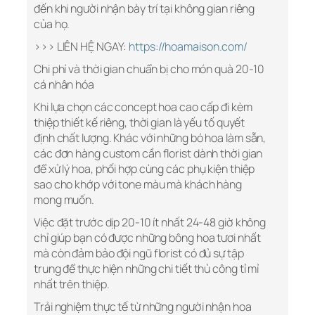
đến khi người nhận bày trí tại không gian riêng
của họ.
>>> LIÊN HỆ NGAY:
https://hoamaison.com/
Chi phí và thời gian chuẩn bị cho món quà 20-10
cá nhân hóa
Khi lựa chọn các concept hoa cao cấp đi kèm
thiệp thiết kế riêng, thời gian là yếu tố quyết
định chất lượng. Khác với những bó hoa làm sẵn,
các đơn hàng custom cần florist dành thời gian
để xử lý hoa, phối hợp cùng các phụ kiện thiệp
sao cho khớp với tone màu mà khách hàng
mong muốn.
Việc đặt trước dịp 20-10 ít nhất 24-48 giờ không
chỉ giúp bạn có được những bông hoa tươi nhất
mà còn đảm bảo đội ngũ florist có đủ sự tập
trung để thực hiện những chi tiết thủ công tỉ mỉ
nhất trên thiệp.
Trải nghiệm thực tế từ những người nhận hoa