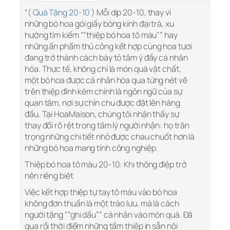
“(
Quà Tặng 20-10
) Mỗi dịp 20-10, thay vì
những bó hoa gói giấy bóng kính đại trà, xu
hướng tìm kiếm “”thiệp bó hoa tô màu”” hay
những ấn phẩm thủ công kết hợp cùng hoa tươi
đang trở thành cách bày tỏ tâm ý đầy cá nhân
hóa. Thực tế, không chỉ là món quà vật chất,
một bó hoa được cá nhân hóa qua từng nét vẽ
trên thiệp đính kèm chính là ngôn ngữ của sự
quan tâm, nơi sự chỉn chu được đặt lên hàng
đầu. Tại HoaMaison, chúng tôi nhận thấy sự
thay đổi rõ rệt trong tâm lý người nhận: họ trân
trọng những chi tiết nhỏ được chau chuốt hơn là
những bó hoa mang tính công nghiệp.
Thiệp bó hoa tô màu 20-10: Khi thông điệp trở
nên riêng biệt
Việc kết hợp thiệp tự tay tô màu vào bó hoa
không đơn thuần là một trào lưu, mà là cách
người tặng “”ghi dấu”” cá nhân vào món quà. Đã
qua rồi thời điểm những tấm thiệp in sẵn nội