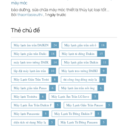
máy móc
bảo dưỡng, sửa chữa máy móc thiết bị thủy lực loại tốt …
Bởi
thaontasieuthi
,
1 ngày trước
Thẻ chủ đề
Máy lạnh âm trần DAIKIN
24
Máy lạnh giấu trần nối ố
18
Máy lạnh giấu trần Daiki
18
Máy lạnh tủ đứng Daikin
15
máy lạnh treo tường DAIK
14
Máy lạnh giấu trần Daikin
11
lắp đặt máy lạnh âm trần
10
Máy lạnh treo tường DAIKI
9
Máy Lạnh Giấu Trần Toshi
8
thi công ống đồng máy lạ
8
Máy lạnh giấu trần Panas
6
Máy lạnh âm trần nối ống
6
Máy lạnh Toshiba
6
Máy Lạnh Âm Trần LG Inve
5
Máy Lạnh Âm Trần Daikin F
5
Máy Lạnh Giấu Trần Panaso
5
Máy lạnh Panasonic
5
Máy Lạnh Tủ Đứng Daikin F
5
diện tích sử dụng Máy lạ
5
Máy Lạnh Tủ Đứng Panason
5