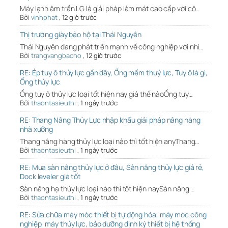
Máy lạnh âm trần LG là giải pháp làm mát cao cấp với cô…
Bởi
vinhphat
,
12 giờ trước
Thị trường giày bảo hộ tại Thái Nguyên
Thái Nguyên đang phát triển mạnh về công nghiệp với nhi…
Bởi
trangvangbaoho
,
12 giờ trước
RE: Ép tuy ô thủy lực gần đây, Ống mềm thuỷ lực, Tuy ô là gì,
Ống thủy lực
Ống tuy ô thủy lực loại tốt hiện nay giá thế nàoỐng tuy…
Bởi
thaontasieuthi
,
1 ngày trước
RE: Thang Nâng Thủy Lực nhập khẩu giải pháp nâng hàng
nhà xưởng
Thang nâng hàng thủy lực loại nào thì tốt hiện anyThang…
Bởi
thaontasieuthi
,
1 ngày trước
RE: Mua sàn nâng thủy lực ở đâu, Sàn nâng thủy lực giá rẻ,
Dock leveler giá tốt
Sàn nâng hạ thủy lực loại nào thì tốt hiện naySàn nâng …
Bởi
thaontasieuthi
,
1 ngày trước
RE: Sửa chữa máy móc thiết bị tự động hóa, máy móc công
nghiệp, máy thủy lực, bảo dưỡng định kỳ thiết bị hệ thống