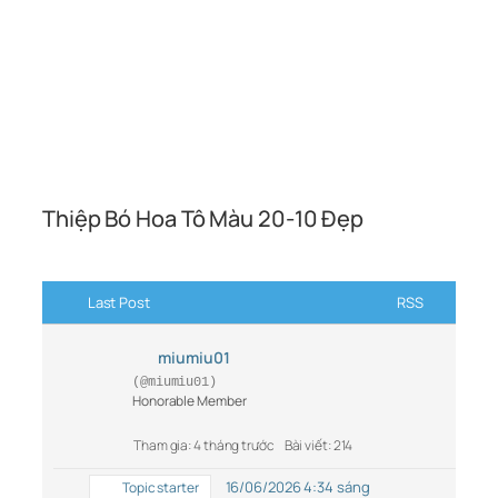
Thiệp Bó Hoa Tô Màu 20-10 Đẹp
Last Post
RSS
miumiu01
(@miumiu01)
Honorable Member
Tham gia: 4 tháng trước
Bài viết: 214
16/06/2026 4:34 sáng
Topic starter