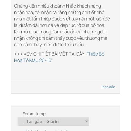
Chứng kiến nhiều khoảnh khắc khách hàng
nhận hoa, tôi nhận ra rằng những chi tiết nhỏ
như một tấm thiệp được viết tay nắn nót luôn để
lại dư âm dài hơn cả vẻ đẹp rực rỡ của bó hoa.
Khi món quà mang đậm dấu ấn cá nhân, người
nhận không chỉ cảm thấy được yêu thương mà
còn cảm thấy mình được thấu hiểu.
>>> XEM CHI TIẾT BÀI VIẾT TẠI ĐÂY:
Thiệp Bó
Hoa Tô Màu 20-10
“
Trích dẫn
Forum Jump: