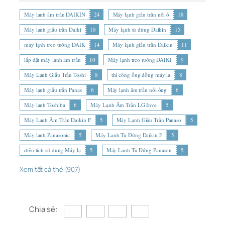
Máy lạnh âm trần DAIKIN
24
Máy lạnh giấu trần nối ố
18
Máy lạnh giấu trần Daiki
18
Máy lạnh tủ đứng Daikin
15
máy lạnh treo tường DAIK
14
Máy lạnh giấu trần Daikin
11
lắp đặt máy lạnh âm trần
10
Máy lạnh treo tường DAIKI
9
Máy Lạnh Giấu Trần Toshi
8
thi công ống đồng máy lạ
8
Máy lạnh giấu trần Panas
6
Máy lạnh âm trần nối ống
6
Máy lạnh Toshiba
6
Máy Lạnh Âm Trần LG Inve
5
Máy Lạnh Âm Trần Daikin F
5
Máy Lạnh Giấu Trần Panaso
5
Máy lạnh Panasonic
5
Máy Lạnh Tủ Đứng Daikin F
5
diện tích sử dụng Máy lạ
5
Máy Lạnh Tủ Đứng Panason
5
Xem tất cả thẻ (907)
Chia sẻ: