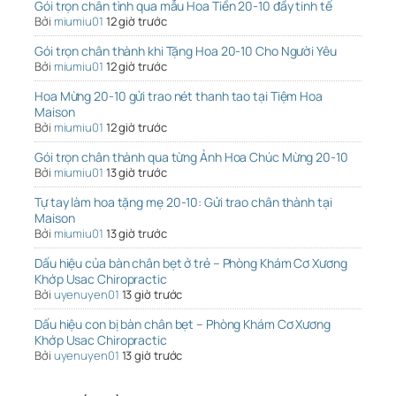
Gói trọn chân tình qua mẫu Hoa Tiền 20-10 đầy tinh tế
Bởi
miumiu01
12 giờ trước
Gói trọn chân thành khi Tặng Hoa 20-10 Cho Người Yêu
Bởi
miumiu01
12 giờ trước
Hoa Mừng 20-10 gửi trao nét thanh tao tại Tiệm Hoa
Maison
Bởi
miumiu01
12 giờ trước
Gói trọn chân thành qua từng Ảnh Hoa Chúc Mừng 20-10
Bởi
miumiu01
13 giờ trước
Tự tay làm hoa tặng mẹ 20-10: Gửi trao chân thành tại
Maison
Bởi
miumiu01
13 giờ trước
Dấu hiệu của bàn chân bẹt ở trẻ – Phòng Khám Cơ Xương
Khớp Usac Chiropractic
Bởi
uyenuyen01
13 giờ trước
Dấu hiệu con bị bàn chân bẹt – Phòng Khám Cơ Xương
Khớp Usac Chiropractic
Bởi
uyenuyen01
13 giờ trước