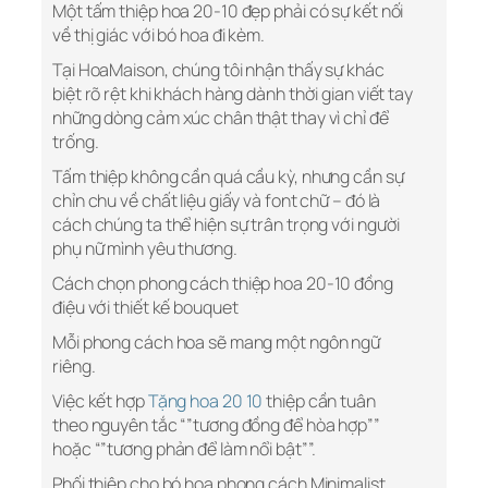
Một tấm thiệp hoa 20-10 đẹp phải có sự kết nối
về thị giác với bó hoa đi kèm.
Tại HoaMaison, chúng tôi nhận thấy sự khác
biệt rõ rệt khi khách hàng dành thời gian viết tay
những dòng cảm xúc chân thật thay vì chỉ để
trống.
Tấm thiệp không cần quá cầu kỳ, nhưng cần sự
chỉn chu về chất liệu giấy và font chữ – đó là
cách chúng ta thể hiện sự trân trọng với người
phụ nữ mình yêu thương.
Cách chọn phong cách thiệp hoa 20-10 đồng
điệu với thiết kế bouquet
Mỗi phong cách hoa sẽ mang một ngôn ngữ
riêng.
Việc kết hợp
Tặng hoa 20 10
thiệp cần tuân
theo nguyên tắc “”tương đồng để hòa hợp””
hoặc “”tương phản để làm nổi bật””.
Phối thiệp cho bó hoa phong cách Minimalist