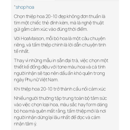
“
shop hoa
Chọn thiệp hoa 20-10 đẹp không đơn thuần là
tìm một chiếc thẻ đính kèm, mà là nghệ thuật
gửi gắm cảm xúc vào đúng thời điểm.
Với HoaMaison, mỗi bó hoa là một câu chuyện
riêng, và tấm thiệp chính là lời dẫn chuyện tinh
tế nhất.
Thay vì những mẫu in sẵn đại trà, việc chọn một
thiết kế đồng điệu với tone màu hoa và cá tính
người nhận sẽ tạo nên dấu ấn khó quên trong
ngày Phụ nữ Việt Nam.
Khi thiệp hoa 20-10 trở thành cầu nối cảm xúc
Nhiều người thường tập trung toàn bộ tâm sức
vào việc chọn loại hoa, màu sắc hay form dáng
bó hoa mà quên mất rằng, tấm thiệp mới là nơi
người nhận dừng lại lâu nhất để đọc và cảm
nhận tâm ý.