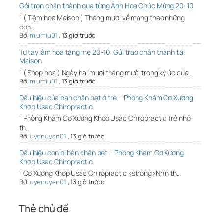
Gói trọn chân thành qua từng Ảnh Hoa Chúc Mừng 20-10
" ( Tiệm hoa Maison ) Tháng mười về mang theo những
cơn…
Bởi
miumiu01
,
13 giờ trước
Tự tay làm hoa tặng mẹ 20-10: Gửi trao chân thành tại
Maison
" ( Shop hoa ) Ngày hai mươi tháng mười trong ký ức của…
Bởi
miumiu01
,
13 giờ trước
Dấu hiệu của bàn chân bẹt ở trẻ – Phòng Khám Cơ Xương
Khớp Usac Chiropractic
" Phòng Khám Cơ Xương Khớp Usac Chiropractic Trẻ nhỏ
th…
Bởi
uyenuyen01
,
13 giờ trước
Dấu hiệu con bị bàn chân bẹt – Phòng Khám Cơ Xương
Khớp Usac Chiropractic
" Cơ Xương Khớp Usac Chiropractic <strong>Nhìn th…
Bởi
uyenuyen01
,
13 giờ trước
Thẻ chủ đề