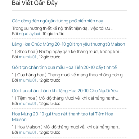
Bài Viết Gần Đây
Các dòng đèn ngủ gắn tường phổ biến hiện nay
Trong xu hướng thiết kế nội thất hiện đại, việc tối ưu …
Bởi
nguoiaylaai
,
10 giờ trước
Lẵng Hoa Chúc Mừng 20-10 gửi trọn yêu thương từ Maison
" ( Shop hoa ) Những ngày gần kề tháng mười, không khí …
Bởi
miumiu01
,
12 giờ trước
Gói trọn chân tình qua mẫu Hoa Tiền 20-10 đầy tinh tế
" ( Cửa hàng hoa ) Tháng mười về mang theo những cơn gi…
Bởi
miumiu01
,
12 giờ trước
Gói trọn chân thành khi Tặng Hoa 20-10 Cho Người Yêu
" ( Tiệm hoa ) Mỗi độ tháng Mười về, khi cái nắng hanh …
Bởi
miumiu01
,
12 giờ trước
Hoa Mừng 20-10 gửi trao nét thanh tao tại Tiệm Hoa
Maison
" ( Hoa Maison ) Mỗi độ tháng mười về, khi cái nắng han…
Bởi
miumiu01
,
12 giờ trước