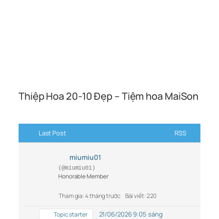
Thiệp Hoa 20-10 Đẹp – Tiệm hoa MaiSon
Last Post
RSS
miumiu01
(@miumiu01)
Honorable Member
Tham gia: 4 tháng trước
Bài viết: 220
21/06/2026 9:05 sáng
Topic starter