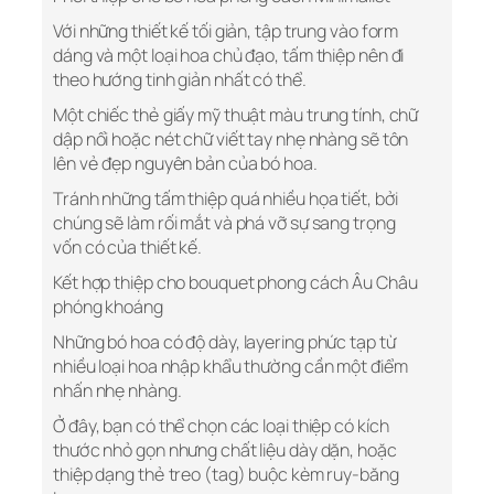
Với những thiết kế tối giản, tập trung vào form
dáng và một loại hoa chủ đạo, tấm thiệp nên đi
theo hướng tinh giản nhất có thể.
Một chiếc thẻ giấy mỹ thuật màu trung tính, chữ
dập nổi hoặc nét chữ viết tay nhẹ nhàng sẽ tôn
lên vẻ đẹp nguyên bản của bó hoa.
Tránh những tấm thiệp quá nhiều họa tiết, bởi
chúng sẽ làm rối mắt và phá vỡ sự sang trọng
vốn có của thiết kế.
Kết hợp thiệp cho bouquet phong cách Âu Châu
phóng khoáng
Những bó hoa có độ dày, layering phức tạp từ
nhiều loại hoa nhập khẩu thường cần một điểm
nhấn nhẹ nhàng.
Ở đây, bạn có thể chọn các loại thiệp có kích
thước nhỏ gọn nhưng chất liệu dày dặn, hoặc
thiệp dạng thẻ treo (tag) buộc kèm ruy-băng