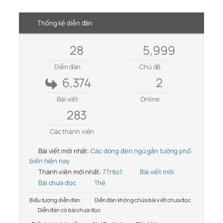
Thống kê diễn đàn
28
5,999
Diễn đàn
Chủ đề
6,374
2
Bài viết
Online
283
Các thành viên
Bài viết mới nhất:
Các dòng đèn ngủ gắn tường phổ
biến hiện nay
Thành viên mới nhất:
77rtio1
Bài viết mới
Bài chưa đọc
Thẻ
Biểu tượng diễn đàn:
Diễn đàn không chứa bài viết chưa đọc
Diễn đàn có bài chưa đọc