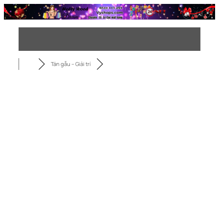
Chuyển
đến
phần
nội
dung
Tán gẫu – Giải trí