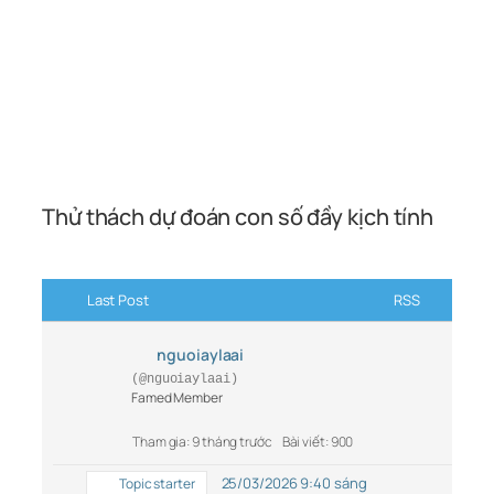
Thử thách dự đoán con số đầy kịch tính
Last Post
RSS
nguoiaylaai
(@nguoiaylaai)
Famed Member
Tham gia: 9 tháng trước
Bài viết: 900
25/03/2026 9:40 sáng
Topic starter