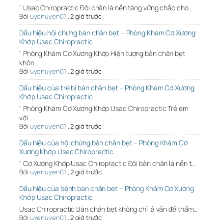
" Usac Chiropractic Đôi chân là nền tảng vững chắc cho …
Bởi
uyenuyen01
,
2 giờ trước
Dấu hiệu hội chứng bàn chân bẹt – Phòng Khám Cơ Xương
Khớp Usac Chiropractic
" Phòng Khám Cơ Xương Khớp Hiện tượng bàn chân bẹt
khôn…
Bởi
uyenuyen01
,
2 giờ trước
Dấu hiệu của trẻ bị bàn chân bẹt – Phòng Khám Cơ Xương
Khớp Usac Chiropractic
" Phòng Khám Cơ Xương Khớp Usac Chiropractic Trẻ em
với…
Bởi
uyenuyen01
,
2 giờ trước
Dấu hiệu của hội chứng bàn chân bẹt – Phòng Khám Cơ
Xương Khớp Usac Chiropractic
" Cơ Xương Khớp Usac Chiropractic Đôi bàn chân là nền t…
Bởi
uyenuyen01
,
2 giờ trước
Dấu hiệu của bệnh bàn chân bẹt – Phòng Khám Cơ Xương
Khớp Usac Chiropractic
Usac Chiropractic Bàn chân bẹt không chỉ là vấn đề thẩm…
Bởi
uyenuyen01
,
2 giờ trước