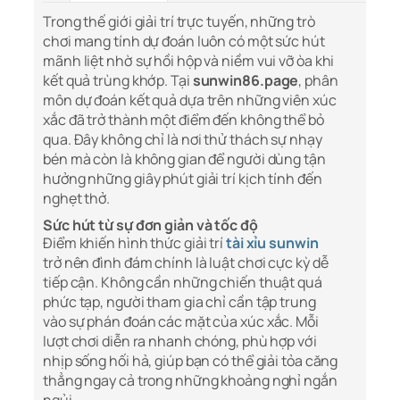
Trong thế giới giải trí trực tuyến, những trò
chơi mang tính dự đoán luôn có một sức hút
mãnh liệt nhờ sự hồi hộp và niềm vui vỡ òa khi
kết quả trùng khớp. Tại
sunwin86.page
, phân
môn dự đoán kết quả dựa trên những viên xúc
xắc đã trở thành một điểm đến không thể bỏ
qua. Đây không chỉ là nơi thử thách sự nhạy
bén mà còn là không gian để người dùng tận
hưởng những giây phút giải trí kịch tính đến
nghẹt thở.
Sức hút từ sự đơn giản và tốc độ
Điểm khiến hình thức giải trí
tài xỉu sunwin
trở nên đình đám chính là luật chơi cực kỳ dễ
tiếp cận. Không cần những chiến thuật quá
phức tạp, người tham gia chỉ cần tập trung
vào sự phán đoán các mặt của xúc xắc. Mỗi
lượt chơi diễn ra nhanh chóng, phù hợp với
nhịp sống hối hả, giúp bạn có thể giải tỏa căng
thẳng ngay cả trong những khoảng nghỉ ngắn