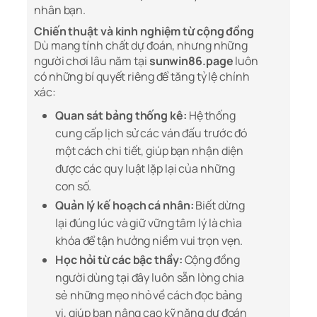
nhân bạn.
Chiến thuật và kinh nghiệm từ cộng đồng
Dù mang tính chất dự đoán, nhưng những
người chơi lâu năm tại
sunwin86.page
luôn
có những bí quyết riêng để tăng tỷ lệ chính
xác:
Quan sát bảng thống kê:
Hệ thống
cung cấp lịch sử các ván đấu trước đó
một cách chi tiết, giúp bạn nhận diện
được các quy luật lặp lại của những
con số.
Quản lý kế hoạch cá nhân:
Biết dừng
lại đúng lúc và giữ vững tâm lý là chìa
khóa để tận hưởng niềm vui trọn vẹn.
Học hỏi từ các bậc thầy:
Cộng đồng
người dùng tại đây luôn sẵn lòng chia
sẻ những mẹo nhỏ về cách đọc bảng
vị, giúp bạn nâng cao kỹ năng dự đoán