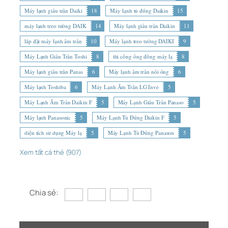
Máy lạnh giấu trần Daiki
18
Máy lạnh tủ đứng Daikin
15
máy lạnh treo tường DAIK
14
Máy lạnh giấu trần Daikin
11
lắp đặt máy lạnh âm trần
10
Máy lạnh treo tường DAIKI
9
Máy Lạnh Giấu Trần Toshi
8
thi công ống đồng máy lạ
8
Máy lạnh giấu trần Panas
6
Máy lạnh âm trần nối ống
6
Máy lạnh Toshiba
6
Máy Lạnh Âm Trần LG Inve
5
Máy Lạnh Âm Trần Daikin F
5
Máy Lạnh Giấu Trần Panaso
5
Máy lạnh Panasonic
5
Máy Lạnh Tủ Đứng Daikin F
5
diện tích sử dụng Máy lạ
5
Máy Lạnh Tủ Đứng Panason
5
Xem tất cả thẻ (907)
Chia sẻ: