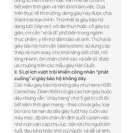
dùng xỏ vào nhanh hoặc vặn nhẹ để cố định,
tiết kiệm thời gian và tiện lợi khi làm việc. Dựa
trên thực tế thị trường, dòng giày này được chia
thành hai loại chính. Thứ nhất là giày bảo hộ
dạng lười (slip-on) với đai thun hoặc cổ giày co
giãn, chỉ cần “xỏ là đi”, phổ biến trong ngành
thực phẩm, y tế nhờ đảm bảo vệ sinh. Thứ hai là
giày bảo hộ núm vặn (dial system) sử dụng cáp
thép và núm xoay, cho khả năng siết chặt, nới
lỏng nhanh, ôm chân chính xác và bền bỉ, được
ưa chuộng trên các mẫu giày Hàn Quốc.
II. 5 Lợi ích vượt trội khiến công nhân “phát
cuồng” vì giày bảo hộ không dây
Các mẫu giày bảo hộ không dây như Hans HS81
Camel hay Ziben 166N có giá cao hơn giày buộc
dây nhưng vẫn “cháy hàng” nhờ 5 giá trị cốt lõi:
tiết kiệm thời gian mang – tháo chỉ vài giây; loại
bỏ rủi ro tai nạn do dây giày tuột hay cuốn vào
máy móc; độ ôm chân ổn định suốt ca làm việc
nhờ núm vặn cáp chịu lực; tiện lợi cho người lớn
tuổi, đau lưng hoặc khó cúi người; và dễ vệ sinh,