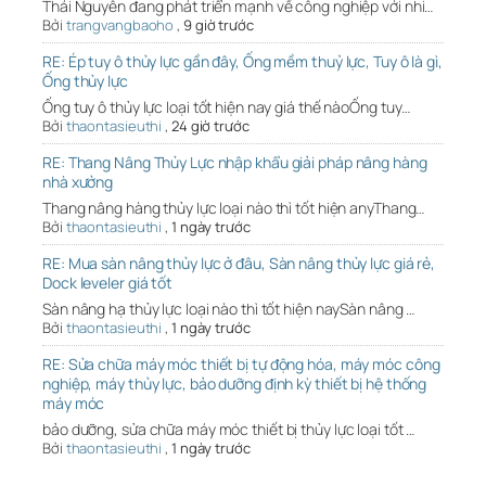
Thái Nguyên đang phát triển mạnh về công nghiệp với nhi…
Bởi
trangvangbaoho
,
9 giờ trước
RE: Ép tuy ô thủy lực gần đây, Ống mềm thuỷ lực, Tuy ô là gì,
Ống thủy lực
Ống tuy ô thủy lực loại tốt hiện nay giá thế nàoỐng tuy…
Bởi
thaontasieuthi
,
24 giờ trước
RE: Thang Nâng Thủy Lực nhập khẩu giải pháp nâng hàng
nhà xưởng
Thang nâng hàng thủy lực loại nào thì tốt hiện anyThang…
Bởi
thaontasieuthi
,
1 ngày trước
RE: Mua sàn nâng thủy lực ở đâu, Sàn nâng thủy lực giá rẻ,
Dock leveler giá tốt
Sàn nâng hạ thủy lực loại nào thì tốt hiện naySàn nâng …
Bởi
thaontasieuthi
,
1 ngày trước
RE: Sửa chữa máy móc thiết bị tự động hóa, máy móc công
nghiệp, máy thủy lực, bảo dưỡng định kỳ thiết bị hệ thống
máy móc
bảo dưỡng, sửa chữa máy móc thiết bị thủy lực loại tốt …
Bởi
thaontasieuthi
,
1 ngày trước