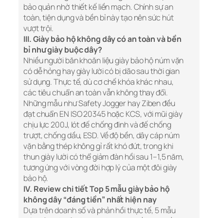
bảo quản nhờ thiết kế liền mạch. Chính sự an
toàn, tiện dụng và bền bỉ này tạo nên sức hút
vượt trội.
III. Giày bảo hộ không dây có an toàn và bền
bỉ như giày buộc dây?
Nhiều người băn khoăn liệu giày bảo hộ núm vặn
có dễ hỏng hay giày lười có bị dão sau thời gian
sử dụng. Thực tế, dù cơ chế khóa khác nhau,
các tiêu chuẩn an toàn vẫn không thay đổi.
Những mẫu như Safety Jogger hay Ziben đều
đạt chuẩn EN ISO 20345 hoặc KCS, với mũi giày
chịu lực 200J, lót đế chống đinh và đế chống
trượt, chống dầu, ESD. Về độ bền, dây cáp núm
vặn bằng thép không gỉ rất khó đứt, trong khi
thun giày lười có thể giảm đàn hồi sau 1–1,5 năm,
tương ứng với vòng đời hợp lý của một đôi giày
bảo hộ.
IV. Review chi tiết Top 5 mẫu giày bảo hộ
không dây “đáng tiền” nhất hiện nay
Dựa trên doanh số và phản hồi thực tế, 5 mẫu