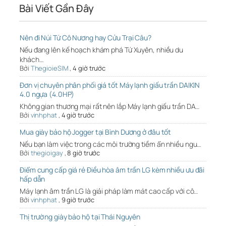
Bài Viết Gần Đây
Nên đi Núi Tứ Cô Nương hay Cửu Trại Câu?
Nếu đang lên kế hoạch khám phá Tứ Xuyên, nhiều du
khách…
Bởi
ThegioieSIM
,
4 giờ trước
Đơn vị chuyên phân phối giá tốt Máy lạnh giấu trần DAIKIN
4.0 ngựa (4.0HP)
Không gian thương mại rất nên lắp Máy lạnh giấu trần DA…
Bởi
vinhphat
,
4 giờ trước
Mua giày bảo hộ Jogger tại Bình Dương ở đâu tốt
Nếu bạn làm việc trong các môi trường tiềm ẩn nhiều ngu…
Bởi
thegioigay
,
8 giờ trước
Điểm cung cấp giá rẻ Điều hòa âm trần LG kèm nhiều ưu đãi
hấp dẫn
Máy lạnh âm trần LG là giải pháp làm mát cao cấp với cô…
Bởi
vinhphat
,
9 giờ trước
Thị trường giày bảo hộ tại Thái Nguyên