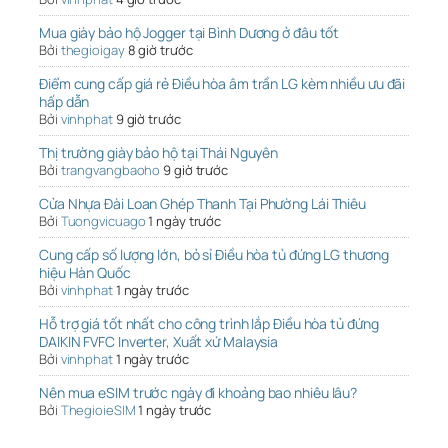
Mua giày bảo hộ Jogger tại Bình Dương ở đâu tốt
Bởi
thegioigay
8 giờ trước
Điểm cung cấp giá rẻ Điều hòa âm trần LG kèm nhiều ưu đãi
hấp dẫn
Bởi
vinhphat
9 giờ trước
Thị trường giày bảo hộ tại Thái Nguyên
Bởi
trangvangbaoho
9 giờ trước
Cửa Nhựa Đài Loan Ghép Thanh Tại Phường Lái Thiêu
Bởi
Tuongvicuago
1 ngày trước
Cung cấp số lượng lớn, bỏ sỉ Điều hòa tủ đứng LG thương
hiệu Hàn Quốc
Bởi
vinhphat
1 ngày trước
Hỗ trợ giá tốt nhất cho công trình lắp Điều hòa tủ đứng
DAIKIN FVFC Inverter, Xuất xứ Malaysia
Bởi
vinhphat
1 ngày trước
Nên mua eSIM trước ngày đi khoảng bao nhiêu lâu?
Bởi
ThegioieSIM
1 ngày trước