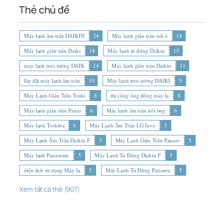
Thẻ chủ đề
Máy lạnh âm trần DAIKIN
24
Máy lạnh giấu trần nối ố
18
Máy lạnh giấu trần Daiki
18
Máy lạnh tủ đứng Daikin
15
máy lạnh treo tường DAIK
14
Máy lạnh giấu trần Daikin
11
lắp đặt máy lạnh âm trần
10
Máy lạnh treo tường DAIKI
9
Máy Lạnh Giấu Trần Toshi
8
thi công ống đồng máy lạ
8
Máy lạnh giấu trần Panas
6
Máy lạnh âm trần nối ống
6
Máy lạnh Toshiba
6
Máy Lạnh Âm Trần LG Inve
5
Máy Lạnh Âm Trần Daikin F
5
Máy Lạnh Giấu Trần Panaso
5
Máy lạnh Panasonic
5
Máy Lạnh Tủ Đứng Daikin F
5
diện tích sử dụng Máy lạ
5
Máy Lạnh Tủ Đứng Panason
5
Xem tất cả thẻ (907)