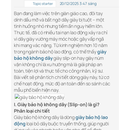
20/12/2025 3:47 sáng
Topic starter
Bạn đang làm việc trên giàn giáo cao, đôi tay
dính dầu mỡ và bất ngờ dây giày bị tuột – một
tình huống nhỏ nhưng tiềm ẩn nguy hiểm lớn.
Thực tế, đã có nhiều tai nạn lao động xảy ra chỉ
vì dây giày vướng máy móc hoặc gây vấp ngã
khi mang vác nặng. Từ kinh nghiệm hơn 10 năm
trong ngành bảo hộ lao động, có thể thấy
giày
bảo hộ không dây
giày slip-on hay giày núm
vặn không chỉ là xu hướng mà là giải pháp an
toàn, tiện lợi và thực tế cho công nhân, kỹ sư.
Bài viết sẽ phân tích chi tiết dòng giày này, từ cơ
chế hoạt động, mức độ an toàn đến so sánh các
mẫu phổ biến hiện nay.
I. Giày bảo hộ không dây (Slip-on) là gì?
Phân loại chi tiết
Giày bảo hộ không dây là dòng
giày bảo hộ lao
động
loại bỏ dây buộc truyền thống, giúp người