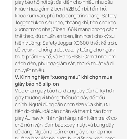
giày bảo hộ nổi bật đại diện cho nhiều nhu cầu
khác nhau gồm: Ziben 142B bền bỉ, hầm hố,
khóa núm vặn, phù hợp công trình nặng; Safety
Jogger Yukon siêu nhẹ, thoáng khí, tiện cho kho
xưởng trong nhà; Ziben 166N mang phong cách
thể thao, đủ chuẩn an toàn, linh hoạt cho kỹ sư
hiện trường; Safety Jogger X0600 thiết kế trơn,
dễ vệ sinh, chống trượt cao, lý tưởng cho ngành
thực phẩm – y tế; và Hans HS81 Camel nhẹ, êm,
cách điện, phù hợp giám sát, thợ kỹ thuật và di
chuyển nhiều.
V. Kinh nghiệm “xương máu” khi chọn mua
giày bảo hộ slip-on
Việc chọn giày bảo hộ không dây đòi hỏi kỹ hơn
giày thường vì không thể buộc dây để điều
chỉnh. Người dùng cần chọn size vừa khít, ưu
tiên đo chiều dài bàn chân và tham khảo form
giày Âu hay Á. Khi nhận hàng, nên kiểm tra kỹ cơ
chế núm vặn, đảm bảo xoay mượt và bung dây
dễ dàng. Ngoài ra, cần chọn giày phù hợp môi
trường làm việc như ướt, bùn đất hay khô, nóng.