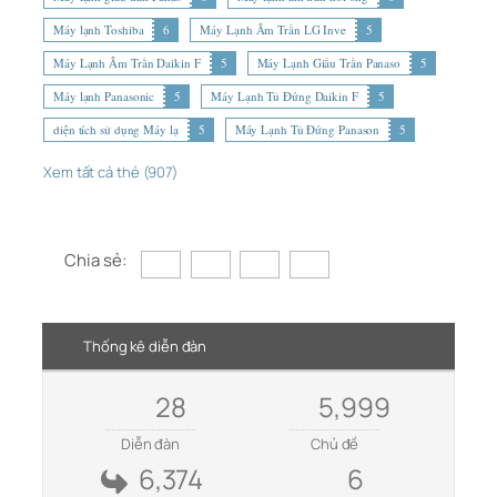
Máy lạnh Toshiba
6
Máy Lạnh Âm Trần LG Inve
5
Máy Lạnh Âm Trần Daikin F
5
Máy Lạnh Giấu Trần Panaso
5
Máy lạnh Panasonic
5
Máy Lạnh Tủ Đứng Daikin F
5
diện tích sử dụng Máy lạ
5
Máy Lạnh Tủ Đứng Panason
5
Xem tất cả thẻ (907)
Chia sẻ:
Thống kê diễn đàn
28
5,999
Diễn đàn
Chủ đề
6,374
6