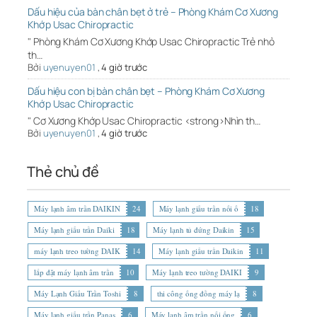
Dấu hiệu của bàn chân bẹt ở trẻ – Phòng Khám Cơ Xương
Khớp Usac Chiropractic
" Phòng Khám Cơ Xương Khớp Usac Chiropractic Trẻ nhỏ
th…
Bởi
uyenuyen01
,
4 giờ trước
Dấu hiệu con bị bàn chân bẹt – Phòng Khám Cơ Xương
Khớp Usac Chiropractic
" Cơ Xương Khớp Usac Chiropractic <strong>Nhìn th…
Bởi
uyenuyen01
,
4 giờ trước
Thẻ chủ đề
Máy lạnh âm trần DAIKIN
24
Máy lạnh giấu trần nối ố
18
Máy lạnh giấu trần Daiki
18
Máy lạnh tủ đứng Daikin
15
máy lạnh treo tường DAIK
14
Máy lạnh giấu trần Daikin
11
lắp đặt máy lạnh âm trần
10
Máy lạnh treo tường DAIKI
9
Máy Lạnh Giấu Trần Toshi
8
thi công ống đồng máy lạ
8
Máy lạnh giấu trần Panas
6
Máy lạnh âm trần nối ống
6