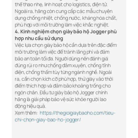
thể thao nhẹ, linh hoạt cho logistics, điện tử.
Ngoài ra, hãng còn cung cấp các mẫu chuyên
dụng chống nhiệt, chống nước, kháng hóa chất,
phù hợp với môi trường làm việc khắc nghiệt.
4. Kinh nghiệm chọn giày bảo hộ Jogger phù
hợp nhu cầu sử dụng
Việc lựa chọn giày bảo hộ cần dựa trên đặc điểm
môi trường làm việc để tránh lãng phí và đảm
bảo an toàn tối đa. Người dùng nên đánh giá
đúng rủi ro như chống đâm xuyên, chống tĩnh
điện, chống thấm tùy từng ngành nghề. Ngoài
ra, cần chọn kích cỡ phù hợp, thử giày vào thời
điểm thích hợp và đảm bảo khoảng trống cho
ngón chân. Đầu tư giày bảo hộ Jogger chính
hãng là giải pháp bảo vệ sức khỏe người lao
động hiệu quả.
Xem thêm:
https://thegioigiaybaoho.com/tieu-
chi-chon-giay-bao-ho-jogger/