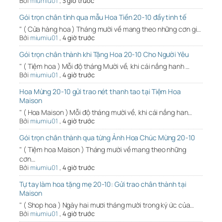
Bởi
miumiu01
,
3 giờ trước
Gói trọn chân tình qua mẫu Hoa Tiền 20-10 đầy tinh tế
" ( Cửa hàng hoa ) Tháng mười về mang theo những cơn gi…
Bởi
miumiu01
,
4 giờ trước
Gói trọn chân thành khi Tặng Hoa 20-10 Cho Người Yêu
" ( Tiệm hoa ) Mỗi độ tháng Mười về, khi cái nắng hanh …
Bởi
miumiu01
,
4 giờ trước
Hoa Mừng 20-10 gửi trao nét thanh tao tại Tiệm Hoa
Maison
" ( Hoa Maison ) Mỗi độ tháng mười về, khi cái nắng han…
Bởi
miumiu01
,
4 giờ trước
Gói trọn chân thành qua từng Ảnh Hoa Chúc Mừng 20-10
" ( Tiệm hoa Maison ) Tháng mười về mang theo những
cơn…
Bởi
miumiu01
,
4 giờ trước
Tự tay làm hoa tặng mẹ 20-10: Gửi trao chân thành tại
Maison
" ( Shop hoa ) Ngày hai mươi tháng mười trong ký ức của…
Bởi
miumiu01
,
4 giờ trước