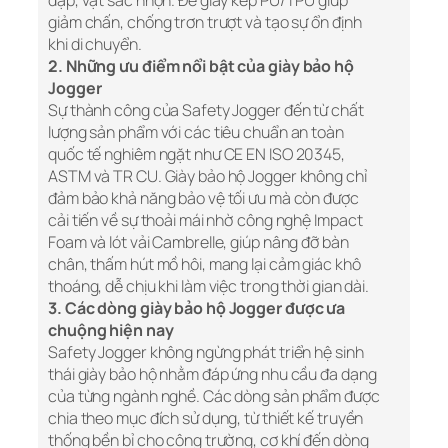
đập, vật sắc nhọn. Đế giày kép PU/TPU giúp
giảm chấn, chống trơn trượt và tạo sự ổn định
khi di chuyển.
2. Những ưu điểm nổi bật của giày bảo hộ
Jogger
Sự thành công của Safety Jogger đến từ chất
lượng sản phẩm với các tiêu chuẩn an toàn
quốc tế nghiêm ngặt như CE EN ISO 20345,
ASTM và TR CU. Giày bảo hộ Jogger không chỉ
đảm bảo khả năng bảo vệ tối ưu mà còn được
cải tiến về sự thoải mái nhờ công nghệ Impact
Foam và lót vải Cambrelle, giúp nâng đỡ bàn
chân, thấm hút mồ hôi, mang lại cảm giác khô
thoáng, dễ chịu khi làm việc trong thời gian dài.
3. Các dòng giày bảo hộ Jogger được ưa
chuộng hiện nay
Safety Jogger không ngừng phát triển hệ sinh
thái giày bảo hộ nhằm đáp ứng nhu cầu đa dạng
của từng ngành nghề. Các dòng sản phẩm được
chia theo mục đích sử dụng, từ thiết kế truyền
thống bền bỉ cho công trường, cơ khí đến dòng