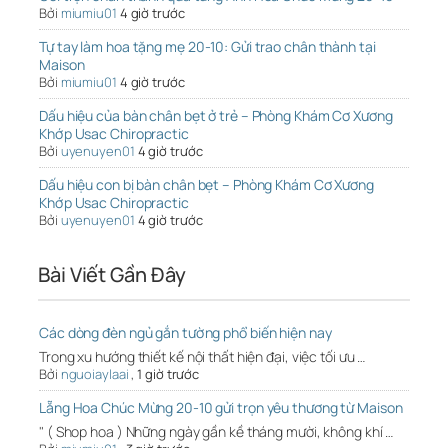
Bởi
miumiu01
4 giờ trước
Tự tay làm hoa tặng mẹ 20-10: Gửi trao chân thành tại
Maison
Bởi
miumiu01
4 giờ trước
Dấu hiệu của bàn chân bẹt ở trẻ – Phòng Khám Cơ Xương
Khớp Usac Chiropractic
Bởi
uyenuyen01
4 giờ trước
Dấu hiệu con bị bàn chân bẹt – Phòng Khám Cơ Xương
Khớp Usac Chiropractic
Bởi
uyenuyen01
4 giờ trước
Bài Viết Gần Đây
Các dòng đèn ngủ gắn tường phổ biến hiện nay
Trong xu hướng thiết kế nội thất hiện đại, việc tối ưu …
Bởi
nguoiaylaai
,
1 giờ trước
Lẵng Hoa Chúc Mừng 20-10 gửi trọn yêu thương từ Maison
" ( Shop hoa ) Những ngày gần kề tháng mười, không khí …