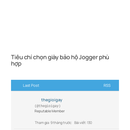
Tiêu chí chọn giày bảo hộ Jogger phù
hợp
Last Post
RSS
thegioigay
(@thegioigay)
Reputable Member
Tham gia: 9 tháng trước
Bài viết: 130