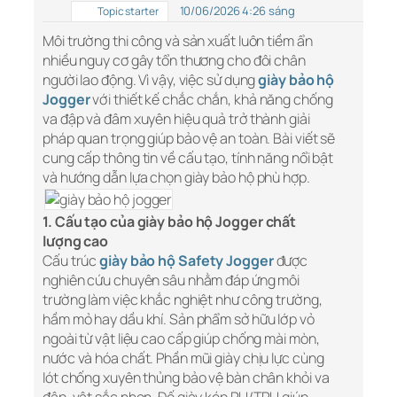
10/06/2026 4:26 sáng
Topic starter
Môi trường thi công và sản xuất luôn tiềm ẩn
nhiều nguy cơ gây tổn thương cho đôi chân
người lao động. Vì vậy, việc sử dụng
giày bảo hộ
Jogger
với thiết kế chắc chắn, khả năng chống
va đập và đâm xuyên hiệu quả trở thành giải
pháp quan trọng giúp bảo vệ an toàn. Bài viết sẽ
cung cấp thông tin về cấu tạo, tính năng nổi bật
và hướng dẫn lựa chọn giày bảo hộ phù hợp.
1. Cấu tạo của giày bảo hộ Jogger chất
lượng cao
Cấu trúc
giày bảo hộ Safety Jogger
được
nghiên cứu chuyên sâu nhằm đáp ứng môi
trường làm việc khắc nghiệt như công trường,
hầm mỏ hay dầu khí. Sản phẩm sở hữu lớp vỏ
ngoài từ vật liệu cao cấp giúp chống mài mòn,
nước và hóa chất. Phần mũi giày chịu lực cùng
lót chống xuyên thủng bảo vệ bàn chân khỏi va