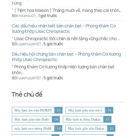
hứng
" ( Tiệm hoa Maison ) Tháng mười về, mang theo cái khôn…
Bởi
miumiu01
,
1 giờ trước
Các dấu hiệu nhận biết bàn chân bẹt – Phòng Khám Cơ
Xương Khớp Usac Chiropractic
" Usac Chiropractic Đôi chân là nền tảng vững chắc cho …
Bởi
uyenuyen01
,
5 giờ trước
Dấu hiệu hội chứng bàn chân bẹt – Phòng Khám Cơ Xương
Khớp Usac Chiropractic
" Phòng Khám Cơ Xương Khớp Hiện tượng bàn chân bẹt
khôn…
Bởi
uyenuyen01
,
5 giờ trước
Thẻ chủ đề
Máy lạnh âm trần DAIKIN
24
Máy lạnh giấu trần nối ố
18
Máy lạnh giấu trần Daiki
18
Máy lạnh tủ đứng Daikin
15
máy lạnh treo tường DAIK
14
Máy lạnh giấu trần Daikin
11