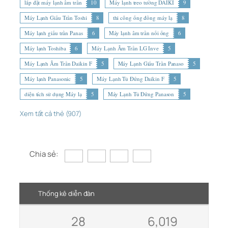
lắp đặt máy lạnh âm trần
10
Máy lạnh treo tường DAIKI
9
Máy Lạnh Giấu Trần Toshi
8
thi công ống đồng máy lạ
8
Máy lạnh giấu trần Panas
6
Máy lạnh âm trần nối ống
6
Máy lạnh Toshiba
6
Máy Lạnh Âm Trần LG Inve
5
Máy Lạnh Âm Trần Daikin F
5
Máy Lạnh Giấu Trần Panaso
5
Máy lạnh Panasonic
5
Máy Lạnh Tủ Đứng Daikin F
5
diện tích sử dụng Máy lạ
5
Máy Lạnh Tủ Đứng Panason
5
Xem tất cả thẻ (907)
Chia sẻ:
Thống kê diễn đàn
28
6,019