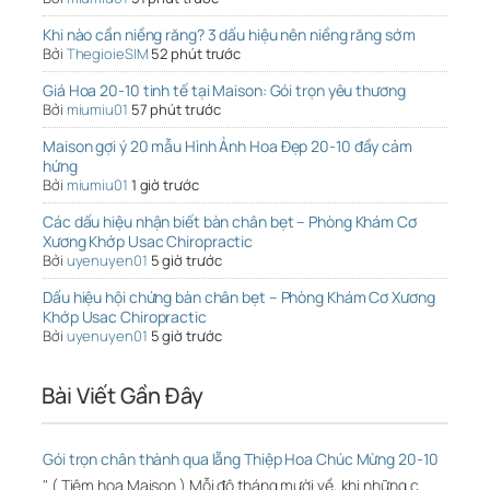
Khi nào cần niềng răng? 3 dấu hiệu nên niềng răng sớm
Bởi
ThegioieSIM
52 phút trước
Giá Hoa 20-10 tinh tế tại Maison: Gói trọn yêu thương
Bởi
miumiu01
57 phút trước
Maison gợi ý 20 mẫu Hình Ảnh Hoa Đẹp 20-10 đầy cảm
hứng
Bởi
miumiu01
1 giờ trước
Các dấu hiệu nhận biết bàn chân bẹt – Phòng Khám Cơ
Xương Khớp Usac Chiropractic
Bởi
uyenuyen01
5 giờ trước
Dấu hiệu hội chứng bàn chân bẹt – Phòng Khám Cơ Xương
Khớp Usac Chiropractic
Bởi
uyenuyen01
5 giờ trước
Bài Viết Gần Đây
Gói trọn chân thành qua lẵng Thiệp Hoa Chúc Mừng 20-10
" ( Tiệm hoa Maison ) Mỗi độ tháng mười về, khi những c…