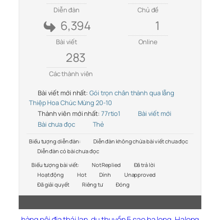
Diễn đàn
Chủ đề
6,394
1
Bài viết
Online
283
Các thành viên
Bài viết mới nhất:
Gói trọn chân thành qua lẵng
Thiệp Hoa Chúc Mừng 20-10
Thành viên mới nhất:
77rtio1
Bài viết mới
Bài chưa đọc
Thẻ
Biểu tượng diễn đàn:
Diễn đàn không chứa bài viết chưa đọc
Diễn đàn có bài chưa đọc
Biểu tượng bài viết:
Not Replied
Đã trả lời
Hoạt động
Hot
Dính
Unapproved
Đã giải quyết
Riêng tư
Đóng
hàng nội địa thái lan
,
du thuyền 5 sao hạ long
,
Halong