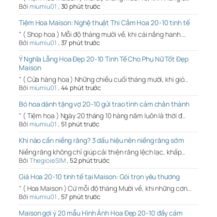
Bởi
miumiu01
,
30 phút trước
Tiệm Hoa Maison: Nghệ thuật Thi Cắm Hoa 20-10 tinh tế
" ( Shop hoa ) Mỗi độ tháng mười về, khi cái nắng hanh …
Bởi
miumiu01
,
37 phút trước
Ý Nghĩa Lẵng Hoa Đẹp 20-10 Tinh Tế Cho Phụ Nữ Tốt Đẹp
Maison
" ( Cửa hàng hoa ) Những chiều cuối tháng mười, khi gió…
Bởi
miumiu01
,
44 phút trước
Bó hoa dành tặng vợ 20-10 gửi trao tình cảm chân thành
" ( Tiệm hoa ) Ngày 20 tháng 10 hàng năm luôn là thời đ…
Bởi
miumiu01
,
51 phút trước
Khi nào cần niềng răng? 3 dấu hiệu nên niềng răng sớm
Niềng răng không chỉ giúp cải thiện răng lệch lạc, khấp…
Bởi
ThegioieSIM
,
52 phút trước
Giá Hoa 20-10 tinh tế tại Maison: Gói trọn yêu thương
" ( Hoa Maison ) Cứ mỗi độ tháng Mười về, khi những cơn…
Bởi
miumiu01
,
57 phút trước
Maison gợi ý 20 mẫu Hình Ảnh Hoa Đẹp 20-10 đầy cảm