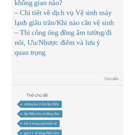
không gian nào?
–
Chi tiết về dịch vụ Vệ sinh máy
lạnh giấu trần/Khi nào cần vệ sinh
–
Thi công ống đồng âm tường/đi
nổi, Ưu/Nhược điểm và lưu ý
quan trọng
Trích dẫn
Thẻ chủ đề
những lưu ý khi lắp Điều
lắp Điều hòa tủ đứng đún
lưu ý trong quá trình sử
gợi ý 1 số hãng Điều hòa