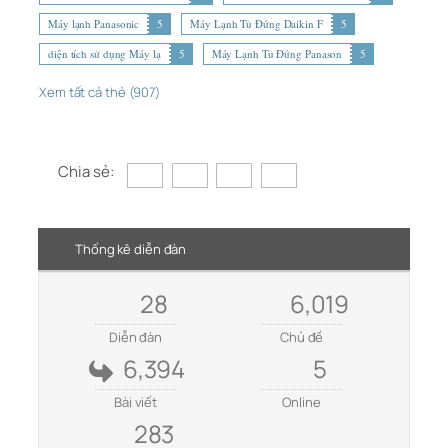
Máy lạnh Panasonic
5
Máy Lạnh Tủ Đứng Daikin F
5
diện tích sử dụng Máy lạ
5
Máy Lạnh Tủ Đứng Panason
5
Xem tất cả thẻ (907)
Chia sẻ:
Thống kê diễn đàn
28
6,019
Diễn đàn
Chủ đề
6,394
5
Bài viết
Online
283