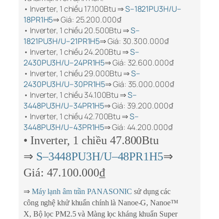
• Inverter, 1 chiều 17.100Btu ⇒
S–1821PU3H/U–
18PR1H5
⇒ Giá: 25.200.000₫
• Inverter, 1 chiều 20.500Btu ⇒
S–
1821PU3H/U–21PR1H5
⇒ Giá: 30.300.000₫
• Inverter, 1 chiều 24.200Btu ⇒
S–
2430PU3H/U–24PR1H5
⇒ Giá: 32.600.000₫
• Inverter, 1 chiều 29.000Btu ⇒
S–
2430PU3H/U–30PR1H5
⇒ Giá: 35.000.000₫
• Inverter, 1 chiều 34.100Btu ⇒
S–
3448PU3H/U–34PR1H5
⇒ Giá: 39.200.000₫
• Inverter, 1 chiều 42.700Btu ⇒
S–
3448PU3H/U–43PR1H5
⇒ Giá: 44.200.000₫
• Inverter, 1 chiều 47.800Btu
⇒
S–3448PU3H/U–48PR1H5
⇒
Giá: 47.100.000₫
⇒
Máy lạnh âm trần PANASONIC
sử dụng các
công nghệ khử khuẩn chính là Nanoe-G, Nanoe™
X, Bộ lọc PM2.5 và Màng lọc kháng khuẩn Super