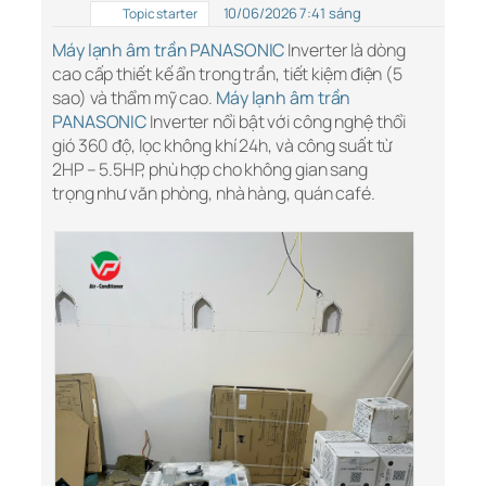
10/06/2026 7:41 sáng
Topic starter
Máy lạnh âm trần PANASONIC
Inverter là dòng
cao cấp thiết kế ẩn trong trần, tiết kiệm điện (5
sao) và thẩm mỹ cao.
Máy lạnh âm trần
PANASONIC
Inverter nổi bật với công nghệ thổi
gió 360 độ, lọc không khí 24h, và công suất từ
2HP – 5.5HP, phù hợp cho không gian sang
trọng như văn phòng, nhà hàng, quán café.