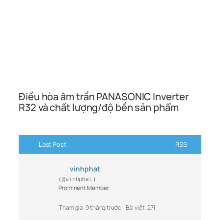
Điều hòa âm trần PANASONIC Inverter
R32 và chất lượng/độ bền sản phẩm
Last Post
RSS
vinhphat
(@vinhphat)
Prominent Member
Tham gia: 9 tháng trước
Bài viết: 271