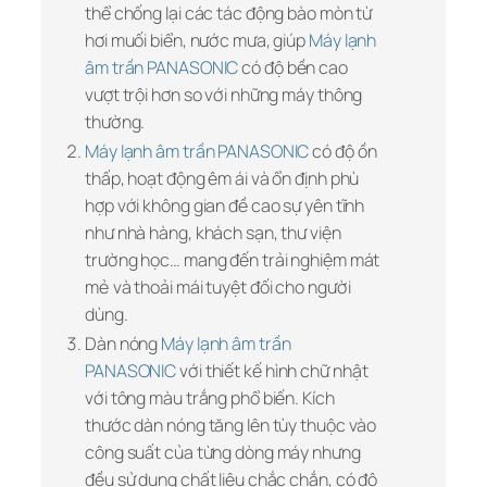
thể chống lại các tác động bào mòn từ
hơi muối biển, nước mưa, giúp
Máy lạnh
âm trần PANASONIC
có độ bền cao
vượt trội hơn so với những máy thông
thường.
Máy lạnh âm trần PANASONIC
có độ ồn
thấp, hoạt động êm ái và ổn định phù
hợp với không gian đề cao sự yên tĩnh
như nhà hàng, khách sạn, thư viện
trường học… mang đến trải nghiệm mát
mẻ và thoải mái tuyệt đối cho người
dùng.
Dàn nóng
Máy lạnh âm trần
PANASONIC
với thiết kế hình chữ nhật
với tông màu trắng phổ biến. Kích
thước dàn nóng tăng lên tùy thuộc vào
công suất của từng dòng máy nhưng
đều sử dụng chất liệu chắc chắn, có độ