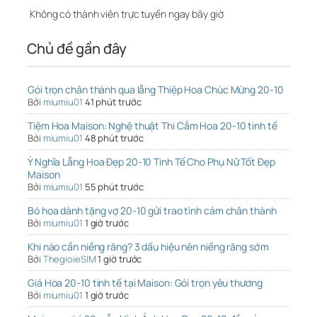
Không có thành viên trực tuyến ngay bây giờ
Chủ đề gần đây
Gói trọn chân thành qua lẵng Thiệp Hoa Chúc Mừng 20-10
Bởi
miumiu01
41 phút trước
Tiệm Hoa Maison: Nghệ thuật Thi Cắm Hoa 20-10 tinh tế
Bởi
miumiu01
48 phút trước
Ý Nghĩa Lẵng Hoa Đẹp 20-10 Tinh Tế Cho Phụ Nữ Tốt Đẹp
Maison
Bởi
miumiu01
55 phút trước
Bó hoa dành tặng vợ 20-10 gửi trao tình cảm chân thành
Bởi
miumiu01
1 giờ trước
Khi nào cần niềng răng? 3 dấu hiệu nên niềng răng sớm
Bởi
ThegioieSIM
1 giờ trước
Giá Hoa 20-10 tinh tế tại Maison: Gói trọn yêu thương
Bởi
miumiu01
1 giờ trước