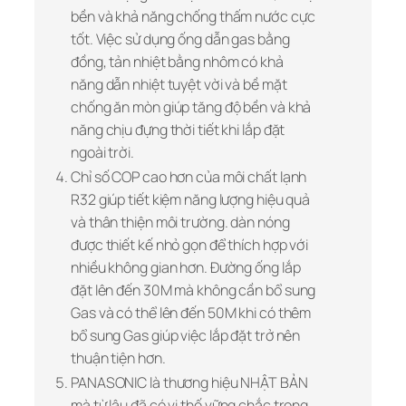
bền và khả năng chống thấm nước cực
tốt. Việc sử dụng ống dẫn gas bằng
đồng, tản nhiệt bằng nhôm có khả
năng dẫn nhiệt tuyệt vời và bề mặt
chống ăn mòn giúp tăng độ bền và khả
năng chịu đựng thời tiết khi lắp đặt
ngoài trời.
Chỉ số COP cao hơn của môi chất lạnh
R32 giúp tiết kiệm năng lượng hiệu quả
và thân thiện môi trường. dàn nóng
được thiết kế nhỏ gọn để thích hợp với
nhiều không gian hơn. Đường ống lắp
đặt lên đến 30M mà không cần bổ sung
Gas và có thể lên đến 50M khi có thêm
bổ sung Gas giúp việc lắp đặt trở nên
thuận tiện hơn.
PANASONIC là thương hiệu NHẬT BẢN
mà từ lâu đã có vị thế vững chắc trong