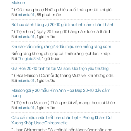
Maison
" ( Cửa hàng hoa ) Những chiều cuối tháng mười, khi gió…
Bởi
miumiu01
,
55 phút trước
Bó hoa dành tặng vợ 20-10 gửi trao tình cảm chân thành
" ( Tiệm hoa ) Ngày 20 tháng 10 hàng năm luôn là thời đ…
Bởi
miumiu01
,
1 giờ trước
Khi nào cần niềng răng? 3 dấu hiệu nên niềng răng sớm
Niềng răng không chỉ giúp cải thiện răng lệch lạc, khấp…
Bởi
ThegioieSIM
,
1 giờ trước
Giá Hoa 20-10 tinh tế tại Maison: Gói trọn yêu thương
" ( Hoa Maison ) Cứ mỗi độ tháng Mười về, khi những cơn…
Bởi
miumiu01
,
1 giờ trước
Maison gợi ý 20 mẫu Hình Ảnh Hoa Đẹp 20-10 đầy cảm
hứng
" ( Tiệm hoa Maison ) Tháng mười về, mang theo cái khôn…
Bởi
miumiu01
,
1 giờ trước
Các dấu hiệu nhận biết bàn chân bẹt – Phòng Khám Cơ
Xương Khớp Usac Chiropractic
" Usac Chiropractic Đôi chân là nền tảng vững chắc cho …