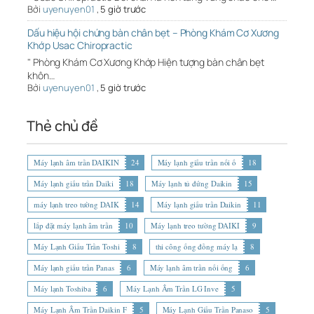
Bởi
uyenuyen01
,
5 giờ trước
Dấu hiệu hội chứng bàn chân bẹt – Phòng Khám Cơ Xương
Khớp Usac Chiropractic
" Phòng Khám Cơ Xương Khớp Hiện tượng bàn chân bẹt
khôn…
Bởi
uyenuyen01
,
5 giờ trước
Thẻ chủ đề
Máy lạnh âm trần DAIKIN
24
Máy lạnh giấu trần nối ố
18
Máy lạnh giấu trần Daiki
18
Máy lạnh tủ đứng Daikin
15
máy lạnh treo tường DAIK
14
Máy lạnh giấu trần Daikin
11
lắp đặt máy lạnh âm trần
10
Máy lạnh treo tường DAIKI
9
Máy Lạnh Giấu Trần Toshi
8
thi công ống đồng máy lạ
8
Máy lạnh giấu trần Panas
6
Máy lạnh âm trần nối ống
6
Máy lạnh Toshiba
6
Máy Lạnh Âm Trần LG Inve
5
Máy Lạnh Âm Trần Daikin F
5
Máy Lạnh Giấu Trần Panaso
5