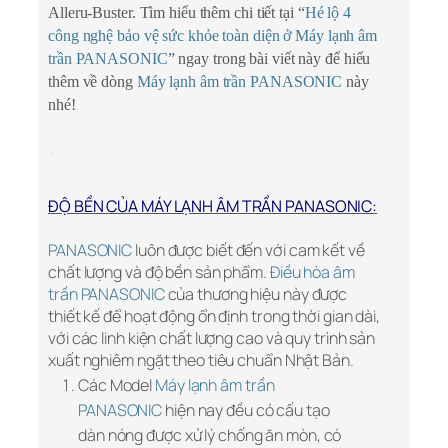
Alleru-Buster. Tìm hiểu thêm chi tiết tại “
Hé lộ 4
công nghệ bảo vệ sức khỏe toàn diện ở Máy lạnh âm
trần PANASONIC
” ngay trong bài viết này để hiểu
thêm về dòng
Máy lạnh âm trần PANASONIC
này
nhé!
ĐỘ BỀN CỦA MÁY LẠNH ÂM TRẦN PANASONIC:
PANASONIC
luôn được biết đến với cam kết về
chất lượng và độ bền sản phẩm.
Điều hòa âm
trần PANASONIC
của thương hiệu này được
thiết kế để hoạt động ổn định trong thời gian dài,
với các linh kiện chất lượng cao và quy trình sản
xuất nghiêm ngặt theo tiêu chuẩn Nhật Bản.
Các Model
Máy lạnh âm trần
PANASONIC
hiện nay đều có cấu tạo
dàn nóng được xử lý chống ăn mòn, có