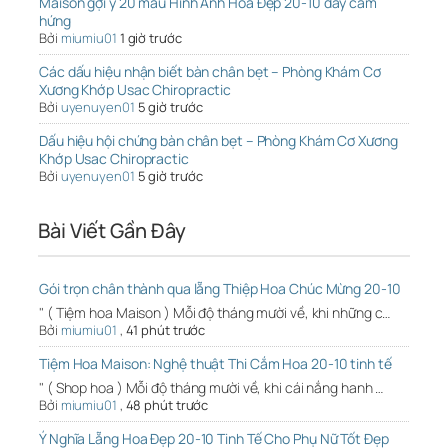
Maison gợi ý 20 mẫu Hình Ảnh Hoa Đẹp 20-10 đầy cảm
hứng
Bởi
miumiu01
1 giờ trước
Các dấu hiệu nhận biết bàn chân bẹt – Phòng Khám Cơ
Xương Khớp Usac Chiropractic
Bởi
uyenuyen01
5 giờ trước
Dấu hiệu hội chứng bàn chân bẹt – Phòng Khám Cơ Xương
Khớp Usac Chiropractic
Bởi
uyenuyen01
5 giờ trước
Bài Viết Gần Đây
Gói trọn chân thành qua lẵng Thiệp Hoa Chúc Mừng 20-10
" ( Tiệm hoa Maison ) Mỗi độ tháng mười về, khi những c…
Bởi
miumiu01
,
41 phút trước
Tiệm Hoa Maison: Nghệ thuật Thi Cắm Hoa 20-10 tinh tế
" ( Shop hoa ) Mỗi độ tháng mười về, khi cái nắng hanh …
Bởi
miumiu01
,
48 phút trước
Ý Nghĩa Lẵng Hoa Đẹp 20-10 Tinh Tế Cho Phụ Nữ Tốt Đẹp