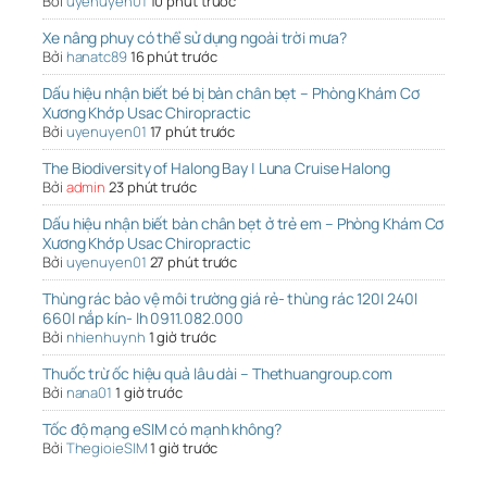
Bởi
uyenuyen01
10 phút trước
Xe nâng phuy có thể sử dụng ngoài trời mưa?
Bởi
hanatc89
16 phút trước
Dấu hiệu nhận biết bé bị bàn chân bẹt – Phòng Khám Cơ
Xương Khớp Usac Chiropractic
Bởi
uyenuyen01
17 phút trước
The Biodiversity of Halong Bay | Luna Cruise Halong
Bởi
admin
23 phút trước
Dấu hiệu nhận biết bàn chân bẹt ở trẻ em – Phòng Khám Cơ
Xương Khớp Usac Chiropractic
Bởi
uyenuyen01
27 phút trước
Thùng rác bảo vệ môi trường giá rẻ- thùng rác 120l 240l
660l nắp kín- lh 0911.082.000
Bởi
nhienhuynh
1 giờ trước
Thuốc trừ ốc hiệu quả lâu dài – Thethuangroup.com
Bởi
nana01
1 giờ trước
Tốc độ mạng eSIM có mạnh không?
Bởi
ThegioieSIM
1 giờ trước