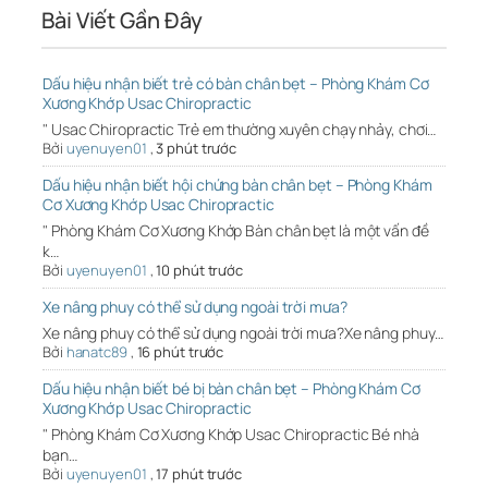
Bài Viết Gần Đây
Dấu hiệu nhận biết trẻ có bàn chân bẹt – Phòng Khám Cơ
Xương Khớp Usac Chiropractic
" Usac Chiropractic Trẻ em thường xuyên chạy nhảy, chơi…
Bởi
uyenuyen01
,
3 phút trước
Dấu hiệu nhận biết hội chứng bàn chân bẹt – Phòng Khám
Cơ Xương Khớp Usac Chiropractic
" Phòng Khám Cơ Xương Khớp Bàn chân bẹt là một vấn đề
k…
Bởi
uyenuyen01
,
10 phút trước
Xe nâng phuy có thể sử dụng ngoài trời mưa?
Xe nâng phuy có thể sử dụng ngoài trời mưa?Xe nâng phuy…
Bởi
hanatc89
,
16 phút trước
Dấu hiệu nhận biết bé bị bàn chân bẹt – Phòng Khám Cơ
Xương Khớp Usac Chiropractic
" Phòng Khám Cơ Xương Khớp Usac Chiropractic Bé nhà
bạn…
Bởi
uyenuyen01
,
17 phút trước