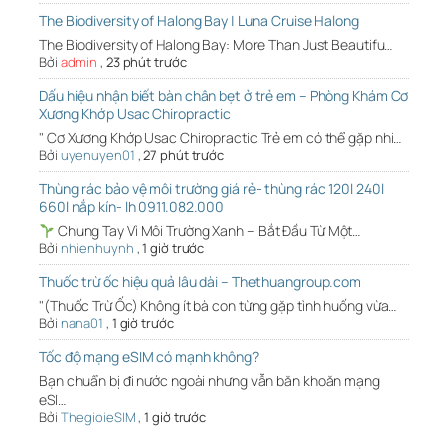
The Biodiversity of Halong Bay | Luna Cruise Halong
The Biodiversity of Halong Bay: More Than Just Beautifu…
Bởi
admin
,
23 phút trước
Dấu hiệu nhận biết bàn chân bẹt ở trẻ em – Phòng Khám Cơ
Xương Khớp Usac Chiropractic
" Cơ Xương Khớp Usac Chiropractic Trẻ em có thể gặp nhi…
Bởi
uyenuyen01
,
27 phút trước
Thùng rác bảo vệ môi trường giá rẻ- thùng rác 120l 240l
660l nắp kín- lh 0911.082.000
Chung Tay Vì Môi Trường Xanh – Bắt Đầu Từ Một…
Bởi
nhienhuynh
,
1 giờ trước
Thuốc trừ ốc hiệu quả lâu dài – Thethuangroup.com
"(Thuốc Trừ Ốc) Không ít bà con từng gặp tình huống vừa…
Bởi
nana01
,
1 giờ trước
Tốc độ mạng eSIM có mạnh không?
Bạn chuẩn bị đi nước ngoài nhưng vẫn băn khoăn mạng
eSI…
Bởi
ThegioieSIM
,
1 giờ trước