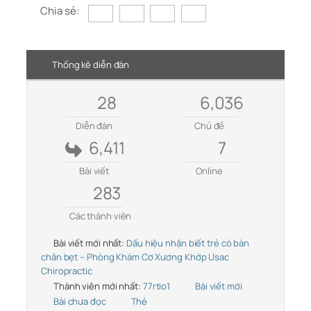
Chia sẻ:
Thống kê diễn đàn
28
6,036
Diễn đàn
Chủ đề
6,411
7
Bài viết
Online
283
Các thành viên
Bài viết mới nhất:
Dấu hiệu nhận biết trẻ có bàn
chân bẹt – Phòng Khám Cơ Xương Khớp Usac
Chiropractic
Thành viên mới nhất:
77rtio1
Bài viết mới
Bài chưa đọc
Thẻ