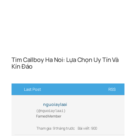
Tim Callboy Ha Noi: Lựa Chọn Uy Tín Và
Kín Đáo
Last Post
RSS
nguoiaylaai
(@nguoiaylaai)
Famed Member
Tham gia: 9 tháng trước
Bài viết: 900