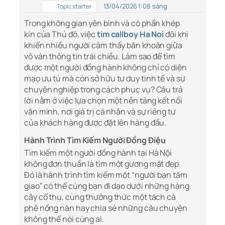
13/04/2026 1:08 sáng
Topic starter
Trong không gian yên bình và có phần khép
kín của Thủ đô, việc
tim callboy Ha Noi
đôi khi
khiến nhiều người cảm thấy băn khoăn giữa
vô vàn thông tin trái chiều. Làm sao để tìm
được một người đồng hành không chỉ có diện
mạo ưu tú mà còn sở hữu tư duy tinh tế và sự
chuyên nghiệp trong cách phục vụ? Câu trả
lời nằm ở việc lựa chọn một nền tảng kết nối
văn minh, nơi giá trị cá nhân và sự riêng tư
của khách hàng được đặt lên hàng đầu.
Hành Trình Tìm Kiếm Người Đồng Điệu
Tìm kiếm một người đồng hành tại Hà Nội
không đơn thuần là tìm một gương mặt đẹp.
Đó là hành trình tìm kiếm một “người bạn tâm
giao” có thể cùng bạn đi dạo dưới những hàng
cây cổ thụ, cùng thưởng thức một tách cà
phê nồng nàn hay chia sẻ những câu chuyện
không thể nói cùng ai.