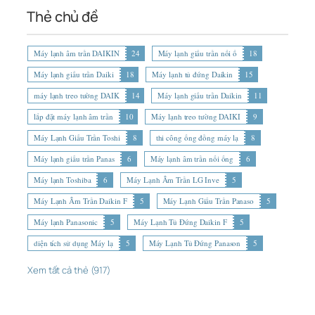
Thẻ chủ đề
Máy lạnh âm trần DAIKIN
24
Máy lạnh giấu trần nối ố
18
Máy lạnh giấu trần Daiki
18
Máy lạnh tủ đứng Daikin
15
máy lạnh treo tường DAIK
14
Máy lạnh giấu trần Daikin
11
lắp đặt máy lạnh âm trần
10
Máy lạnh treo tường DAIKI
9
Máy Lạnh Giấu Trần Toshi
8
thi công ống đồng máy lạ
8
Máy lạnh giấu trần Panas
6
Máy lạnh âm trần nối ống
6
Máy lạnh Toshiba
6
Máy Lạnh Âm Trần LG Inve
5
Máy Lạnh Âm Trần Daikin F
5
Máy Lạnh Giấu Trần Panaso
5
Máy lạnh Panasonic
5
Máy Lạnh Tủ Đứng Daikin F
5
diện tích sử dụng Máy lạ
5
Máy Lạnh Tủ Đứng Panason
5
Xem tất cả thẻ (917)