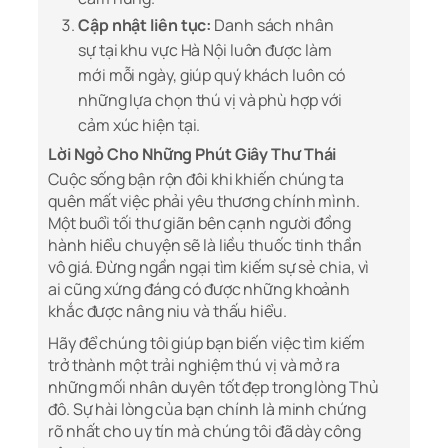
Cập nhật liên tục:
Danh sách nhân
sự tại khu vực Hà Nội luôn được làm
mới mỗi ngày, giúp quý khách luôn có
những lựa chọn thú vị và phù hợp với
cảm xúc hiện tại.
Lời Ngỏ Cho Những Phút Giây Thư Thái
Cuộc sống bận rộn đôi khi khiến chúng ta
quên mất việc phải yêu thương chính mình.
Một buổi tối thư giãn bên cạnh người đồng
hành hiểu chuyện sẽ là liều thuốc tinh thần
vô giá. Đừng ngần ngại tìm kiếm sự sẻ chia, vì
ai cũng xứng đáng có được những khoảnh
khắc được nâng niu và thấu hiểu.
Hãy để chúng tôi giúp bạn biến việc tìm kiếm
trở thành một trải nghiệm thú vị và mở ra
những mối nhân duyên tốt đẹp trong lòng Thủ
đô. Sự hài lòng của bạn chính là minh chứng
rõ nhất cho uy tín mà chúng tôi đã dày công