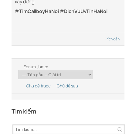
xây dựng.
#TimCallboyHaNoi #DichVuUyTinHaNoi
Trích dẫn
Forum Jump:
Chủ đề trước
Chủ đề sau
Tìm kiếm