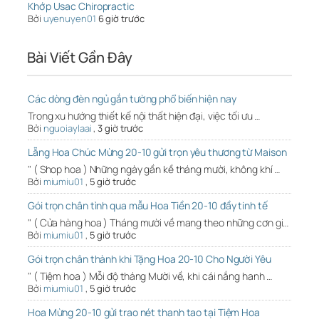
Khớp Usac Chiropractic
Bởi
uyenuyen01
6 giờ trước
Bài Viết Gần Đây
Các dòng đèn ngủ gắn tường phổ biến hiện nay
Trong xu hướng thiết kế nội thất hiện đại, việc tối ưu …
Bởi
nguoiaylaai
,
3 giờ trước
Lẵng Hoa Chúc Mừng 20-10 gửi trọn yêu thương từ Maison
" ( Shop hoa ) Những ngày gần kề tháng mười, không khí …
Bởi
miumiu01
,
5 giờ trước
Gói trọn chân tình qua mẫu Hoa Tiền 20-10 đầy tinh tế
" ( Cửa hàng hoa ) Tháng mười về mang theo những cơn gi…
Bởi
miumiu01
,
5 giờ trước
Gói trọn chân thành khi Tặng Hoa 20-10 Cho Người Yêu
" ( Tiệm hoa ) Mỗi độ tháng Mười về, khi cái nắng hanh …
Bởi
miumiu01
,
5 giờ trước
Hoa Mừng 20-10 gửi trao nét thanh tao tại Tiệm Hoa