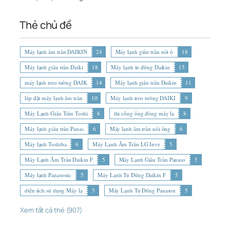
Thẻ chủ đề
Máy lạnh âm trần DAIKIN
24
Máy lạnh giấu trần nối ố
18
Máy lạnh giấu trần Daiki
18
Máy lạnh tủ đứng Daikin
15
máy lạnh treo tường DAIK
14
Máy lạnh giấu trần Daikin
11
lắp đặt máy lạnh âm trần
10
Máy lạnh treo tường DAIKI
9
Máy Lạnh Giấu Trần Toshi
8
thi công ống đồng máy lạ
8
Máy lạnh giấu trần Panas
6
Máy lạnh âm trần nối ống
6
Máy lạnh Toshiba
6
Máy Lạnh Âm Trần LG Inve
5
Máy Lạnh Âm Trần Daikin F
5
Máy Lạnh Giấu Trần Panaso
5
Máy lạnh Panasonic
5
Máy Lạnh Tủ Đứng Daikin F
5
diện tích sử dụng Máy lạ
5
Máy Lạnh Tủ Đứng Panason
5
Xem tất cả thẻ (907)