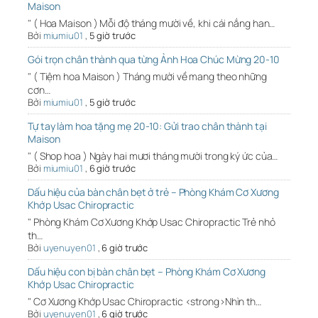
Maison
" ( Hoa Maison ) Mỗi độ tháng mười về, khi cái nắng han…
Bởi
miumiu01
,
5 giờ trước
Gói trọn chân thành qua từng Ảnh Hoa Chúc Mừng 20-10
" ( Tiệm hoa Maison ) Tháng mười về mang theo những
cơn…
Bởi
miumiu01
,
5 giờ trước
Tự tay làm hoa tặng mẹ 20-10: Gửi trao chân thành tại
Maison
" ( Shop hoa ) Ngày hai mươi tháng mười trong ký ức của…
Bởi
miumiu01
,
6 giờ trước
Dấu hiệu của bàn chân bẹt ở trẻ – Phòng Khám Cơ Xương
Khớp Usac Chiropractic
" Phòng Khám Cơ Xương Khớp Usac Chiropractic Trẻ nhỏ
th…
Bởi
uyenuyen01
,
6 giờ trước
Dấu hiệu con bị bàn chân bẹt – Phòng Khám Cơ Xương
Khớp Usac Chiropractic
" Cơ Xương Khớp Usac Chiropractic <strong>Nhìn th…
Bởi
uyenuyen01
,
6 giờ trước