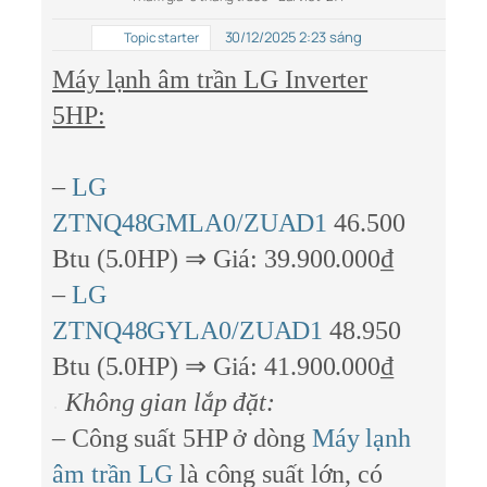
30/12/2025 2:23 sáng
Topic starter
Máy lạnh âm trần LG Inverter
5HP:
–
LG
ZTNQ48GMLA0/ZUAD1
46.500
Btu (5.0HP) ⇒ Giá: 39.900.000₫
–
LG
ZTNQ48GYLA0/ZUAD1
48.950
Btu (5.0HP) ⇒ Giá: 41.900.000₫
Không gian lắp đặt:
– Công suất 5HP ở dòng
Máy lạnh
âm trần LG
là công suất lớn, có