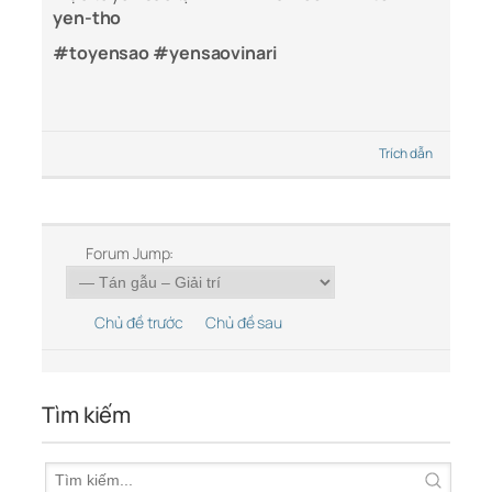
yen-tho
#toyensao #yensaovinari
Trích dẫn
Forum Jump:
Chủ đề trước
Chủ đề sau
Tìm kiếm