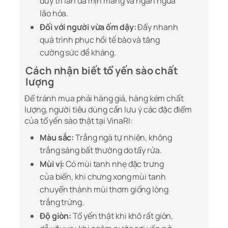
duy trì làn da mịn màng và ngăn ngừa
lão hóa.
Đối với người vừa ốm dậy:
Đẩy nhanh
quá trình phục hồi tế bào và tăng
cường sức đề kháng.
Cách nhận biết tổ yến sào chất
lượng
Để tránh mua phải hàng giả, hàng kém chất
lượng, người tiêu dùng cần lưu ý các đặc điểm
của tổ yến sào thật tại VinaRI:
Màu sắc:
Trắng ngà tự nhiên, không
trắng sáng bất thường do tẩy rửa.
Mùi vị:
Có mùi tanh nhẹ đặc trưng
của biển, khi chưng xong mùi tanh
chuyển thành mùi thơm giống lòng
trắng trứng.
Độ giòn:
Tổ yến thật khi khô rất giòn,