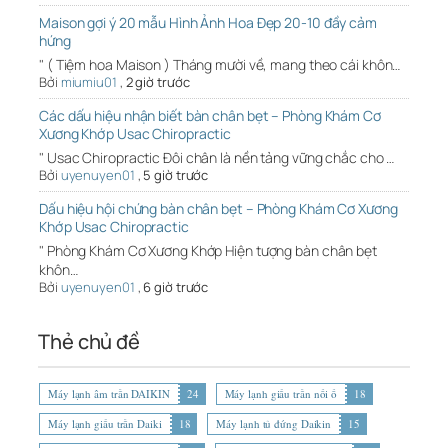
Maison gợi ý 20 mẫu Hình Ảnh Hoa Đẹp 20-10 đầy cảm
hứng
" ( Tiệm hoa Maison ) Tháng mười về, mang theo cái khôn…
Bởi
miumiu01
,
2 giờ trước
Các dấu hiệu nhận biết bàn chân bẹt – Phòng Khám Cơ
Xương Khớp Usac Chiropractic
" Usac Chiropractic Đôi chân là nền tảng vững chắc cho …
Bởi
uyenuyen01
,
5 giờ trước
Dấu hiệu hội chứng bàn chân bẹt – Phòng Khám Cơ Xương
Khớp Usac Chiropractic
" Phòng Khám Cơ Xương Khớp Hiện tượng bàn chân bẹt
khôn…
Bởi
uyenuyen01
,
6 giờ trước
Thẻ chủ đề
Máy lạnh âm trần DAIKIN
24
Máy lạnh giấu trần nối ố
18
Máy lạnh giấu trần Daiki
18
Máy lạnh tủ đứng Daikin
15