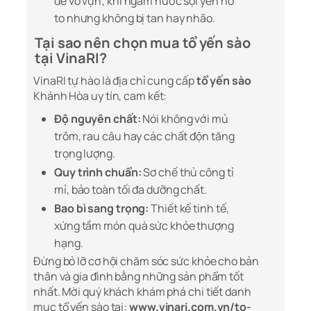
dễ vỡ vụn; khi ngâm nước sợi yến nở
to nhưng không bị tan hay nhão.
Tại sao nên chọn mua tổ yến sào
tại VinaRI?
VinaRI tự hào là địa chỉ cung cấp
tổ yến sào
Khánh Hòa uy tín, cam kết:
Độ nguyên chất:
Nói không với mủ
trôm, rau câu hay các chất độn tăng
trọng lượng.
Quy trình chuẩn:
Sơ chế thủ công tỉ
mỉ, bảo toàn tối đa dưỡng chất.
Bao bì sang trọng:
Thiết kế tinh tế,
xứng tầm món quà sức khỏe thượng
hạng.
Đừng bỏ lỡ cơ hội chăm sóc sức khỏe cho bản
thân và gia đình bằng những sản phẩm tốt
nhất. Mời quý khách khám phá chi tiết danh
mục tổ yến sào tại:
www.vinari.com.vn/to-