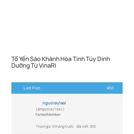
Tổ Yến Sào Khánh Hòa Tinh Túy Dinh
Dưỡng Từ VinaRI
Last Post
RSS
nguoiaylaai
(@nguoiaylaai)
Famed Member
Tham gia: 9 tháng trước
Bài viết: 900