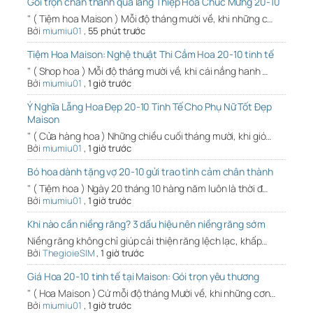
Gói trọn chân thành qua lẵng Thiệp Hoa Chúc Mừng 20-10
" ( Tiệm hoa Maison ) Mỗi độ tháng mười về, khi những c…
Bởi
miumiu01
,
55 phút trước
Tiệm Hoa Maison: Nghệ thuật Thi Cắm Hoa 20-10 tinh tế
" ( Shop hoa ) Mỗi độ tháng mười về, khi cái nắng hanh …
Bởi
miumiu01
,
1 giờ trước
Ý Nghĩa Lẵng Hoa Đẹp 20-10 Tinh Tế Cho Phụ Nữ Tốt Đẹp
Maison
" ( Cửa hàng hoa ) Những chiều cuối tháng mười, khi gió…
Bởi
miumiu01
,
1 giờ trước
Bó hoa dành tặng vợ 20-10 gửi trao tình cảm chân thành
" ( Tiệm hoa ) Ngày 20 tháng 10 hàng năm luôn là thời đ…
Bởi
miumiu01
,
1 giờ trước
Khi nào cần niềng răng? 3 dấu hiệu nên niềng răng sớm
Niềng răng không chỉ giúp cải thiện răng lệch lạc, khấp…
Bởi
ThegioieSIM
,
1 giờ trước
Giá Hoa 20-10 tinh tế tại Maison: Gói trọn yêu thương
" ( Hoa Maison ) Cứ mỗi độ tháng Mười về, khi những cơn…
Bởi
miumiu01
,
1 giờ trước