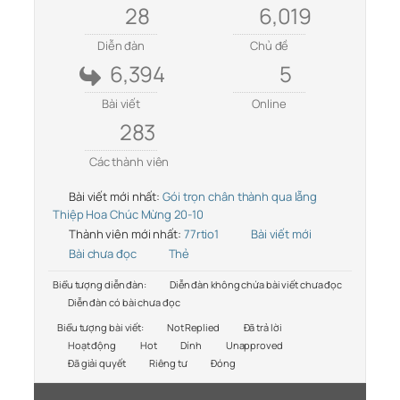
28
6,019
Diễn đàn
Chủ đề
6,394
5
Bài viết
Online
283
Các thành viên
Bài viết mới nhất:
Gói trọn chân thành qua lẵng
Thiệp Hoa Chúc Mừng 20-10
Thành viên mới nhất:
77rtio1
Bài viết mới
Bài chưa đọc
Thẻ
Biểu tượng diễn đàn:
Diễn đàn không chứa bài viết chưa đọc
Diễn đàn có bài chưa đọc
Biểu tượng bài viết:
Not Replied
Đã trả lời
Hoạt động
Hot
Dính
Unapproved
Đã giải quyết
Riêng tư
Đóng