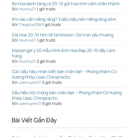
Bó hoa dành tặng vợ 20-10 gửi trao tình cảm chân thành
Bởi
miumiu01
1 giờ trước
Khi nào cần niềng răng? 3 dấu hiệu nên niềng răng sớm
Bởi
ThegioieSIM
1 giờ trước
Giá Hoa 20-10 tinh tế tại Maison: Gói trọn yêu thương
Bởi
miumiu01
1 giờ trước
Maison gợi ý 20 mẫu Hình Ảnh Hoa Đẹp 20-10 đầy cảm
hứng
Bởi
miumiu01
2 giờ trước
Các dấu hiệu nhận biết bàn chân bẹt – Phòng Khám Cơ
Xương Khớp Usac Chiropractic
Bởi
uyenuyen01
5 giờ trước
Dấu hiệu hội chứng bàn chân bẹt – Phòng Khám Cơ Xương
Khớp Usac Chiropractic
Bởi
uyenuyen01
6 giờ trước
Bài Viết Gần Đây