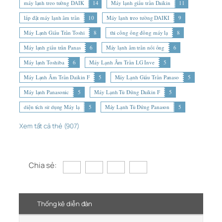
máy lạnh treo tường DAIK
14
Máy lạnh giấu trần Daikin
11
lắp đặt máy lạnh âm trần
10
Máy lạnh treo tường DAIKI
9
Máy Lạnh Giấu Trần Toshi
8
thi công ống đồng máy lạ
8
Máy lạnh giấu trần Panas
6
Máy lạnh âm trần nối ống
6
Máy lạnh Toshiba
6
Máy Lạnh Âm Trần LG Inve
5
Máy Lạnh Âm Trần Daikin F
5
Máy Lạnh Giấu Trần Panaso
5
Máy lạnh Panasonic
5
Máy Lạnh Tủ Đứng Daikin F
5
diện tích sử dụng Máy lạ
5
Máy Lạnh Tủ Đứng Panason
5
Xem tất cả thẻ (907)
Chia sẻ:
Thống kê diễn đàn