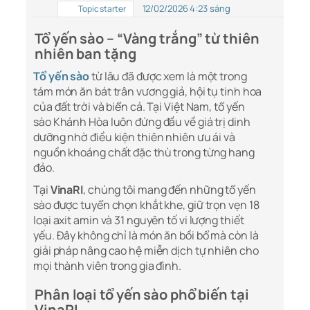
12/02/2026 4:23 sáng
Topic starter
Tổ yến sào – “Vàng trắng” từ thiên
nhiên ban tặng
Tổ yến sào
từ lâu đã được xem là một trong
tám món ăn bát trân vương giả, hội tụ tinh hoa
của đất trời và biển cả. Tại Việt Nam, tổ yến
sào Khánh Hòa luôn đứng đầu về giá trị dinh
dưỡng nhờ điều kiện thiên nhiên ưu ái và
nguồn khoáng chất đặc thù trong từng hang
đảo.
Tại
VinaRI
, chúng tôi mang đến những tổ yến
sào được tuyển chọn khắt khe, giữ trọn vẹn 18
loại axit amin và 31 nguyên tố vi lượng thiết
yếu. Đây không chỉ là món ăn bồi bổ mà còn là
giải pháp nâng cao hệ miễn dịch tự nhiên cho
mọi thành viên trong gia đình.
Phân loại tổ yến sào phổ biến tại
VinaRI