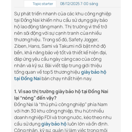
08/12/2025 7:00 sáng
Topic starter
Sự phát triển nhanh của các khu công nghiệp
tại Đồng Nai khiến nhu cầu sử dụng giày bảo
hộ lao động tăng mạnh. Thị trường vì thế trở
nên sôi động với sự cạnh tranh của nhiều
thương hiệu. Trong số đó, Safety Jogger,
Ziben, Hans, Sami và Takumi nổi bật nhờ độ
bền, khả năng bảo vệ tốt và thiết kế hiện đại,
đáp ứng yêu cầu ngày càng cao của công
nhân và kỹ sư. Bài viết tập trung giới thiệu
tổng quan về top 5 thương hiệu
giày bảo hộ
tại Đồng Nai
bán chạy nhất hiện nay.
1. Vì sao thị trường giày bảo hộ tại Đồng Nai
lại “nóng” đến vậy?
Đồng Nai là “thủ phủ công nghiệp” phía Nam
với hơn 30 khu công nghiệp, thu hút nhiều
doanh nghiệp FDI và trong nước, kéo theo nhu
cầu sử dụng
giày bảo hộ
luôn lớn và ổn định.
Công nhân, kỹ sư, quản lý làm việc trong môi