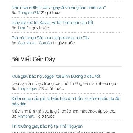
Nên mua eSIM trước ngày đi khoảng bao nhiêu lâu?
Bởi
ThegioieSIM
21 giờ trước
Giày bảo hộ lót Kevlar và lót thép loại nào tốt
Bởi
Lasa
1 ngày trước
Giá cửa nhựa Đài Loan tại phường Linh Tây
Bởi
Cua Nhua – Cua Go
1 ngày trước
Bài Viết Gần Đây
Mua giày bảo hộ Jogger tại Bình Dương ở đâu tốt
Nếu bạn làm việc trong các môi trường tiềm ẩn nhiều ngu…
Bởi
thegioigay
,
38 phút trước
Điểm cung cấp giá rẻ Điều hòa âm trần LG kèm nhiều ưu đãi
hấp dẫn
Máy lạnh âm trần LG là giải pháp làm mát cao cấp với cô…
Bởi
vinhphat
,
1 giờ trước
Thị trường giày bảo hộ tại Thái Nguyên