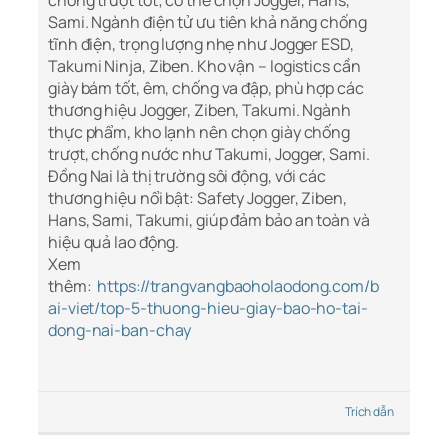
chống trượt tốt; có thể chọn Jogger, Hans,
Sami. Ngành điện tử ưu tiên khả năng chống
tĩnh điện, trọng lượng nhẹ như Jogger ESD,
Takumi Ninja, Ziben. Kho vận – logistics cần
giày bám tốt, êm, chống va đập, phù hợp các
thương hiệu Jogger, Ziben, Takumi. Ngành
thực phẩm, kho lạnh nên chọn giày chống
trượt, chống nước như Takumi, Jogger, Sami.
Đồng Nai là thị trường sôi động, với các
thương hiệu nổi bật: Safety Jogger, Ziben,
Hans, Sami, Takumi, giúp đảm bảo an toàn và
hiệu quả lao động.
Xem
thêm:
https://trangvangbaoholaodong.com/b
ai-viet/top-5-thuong-hieu-giay-bao-ho-tai-
dong-nai-ban-chay
Trích dẫn