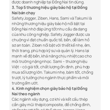
được doanh nghiệp tại Đồng Nai tin dùng.
3. Top 5 thương hiệu giày bảo hộ tại Đồng
Nai bán chạy
Safety Jogger, Ziben, Hans, Sami và Takumi là
những thương hiệu giày bảo hộ nổi bật tại
Đồng Nai nhờ đáp ứng tốt nhu cầu đa dạng
của khu công nghiệp. Safety Jogger được ưa
chuộng vì đạt chuẩn quốc tế, bền, dễ làm hồ
sơ an toàn. Ziben nổi bật với thiết kế nhẹ, êm,
thời trang, phù hợp kỹ sư và quản lý. Hans lại
mạnh về độ bền, khả năng chịu nhiệt cao cho
môi trường nặng nhọc. Sami – thương hiệu
Việt – có giá tốt, chất lượng ổn định, phù hợp
mua số lượng lớn. Takumi nhẹ, bám tốt, chống
trượt, lý tưởng cho ngành thực phẩm và môi
trường ẩm ướt.
4. Kinh nghiệm chọn giày bảo hộ tại Đồng
Nai theo ngành
Các ngành xây dựng, cơ khí và kết cấu thép
cần giày mũi thép/composite, đế chống đinh,