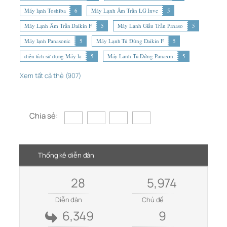
Máy lạnh Toshiba
6
Máy Lạnh Âm Trần LG Inve
5
Máy Lạnh Âm Trần Daikin F
5
Máy Lạnh Giấu Trần Panaso
5
Máy lạnh Panasonic
5
Máy Lạnh Tủ Đứng Daikin F
5
diện tích sử dụng Máy lạ
5
Máy Lạnh Tủ Đứng Panason
5
Xem tất cả thẻ (907)
Chia sẻ:
Thống kê diễn đàn
28
5,974
Diễn đàn
Chủ đề
6,349
9