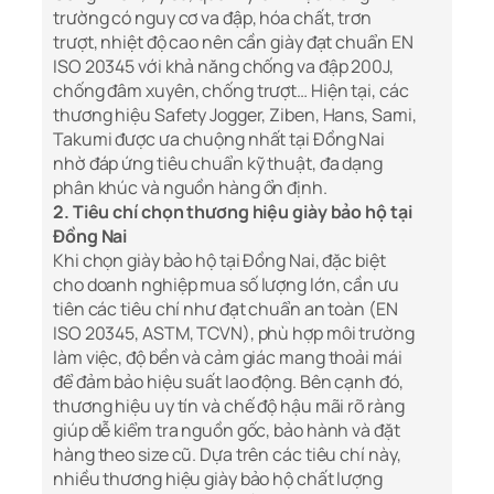
trường có nguy cơ va đập, hóa chất, trơn
trượt, nhiệt độ cao nên cần giày đạt chuẩn EN
ISO 20345 với khả năng chống va đập 200J,
chống đâm xuyên, chống trượt… Hiện tại, các
thương hiệu Safety Jogger, Ziben, Hans, Sami,
Takumi được ưa chuộng nhất tại Đồng Nai
nhờ đáp ứng tiêu chuẩn kỹ thuật, đa dạng
phân khúc và nguồn hàng ổn định.
2. Tiêu chí chọn thương hiệu giày bảo hộ tại
Đồng Nai
Khi chọn giày bảo hộ tại Đồng Nai, đặc biệt
cho doanh nghiệp mua số lượng lớn, cần ưu
tiên các tiêu chí như đạt chuẩn an toàn (EN
ISO 20345, ASTM, TCVN), phù hợp môi trường
làm việc, độ bền và cảm giác mang thoải mái
để đảm bảo hiệu suất lao động. Bên cạnh đó,
thương hiệu uy tín và chế độ hậu mãi rõ ràng
giúp dễ kiểm tra nguồn gốc, bảo hành và đặt
hàng theo size cũ. Dựa trên các tiêu chí này,
nhiều thương hiệu giày bảo hộ chất lượng