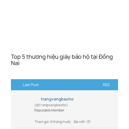
Top 5 thương hiệu giày bảo hộ tại Đồng
Nai
Last Post
RSS
trangvangbaoho
(@trangvangbaoho)
Reputable Member
Tham gia: 9 tháng trước
Bài viết: 131