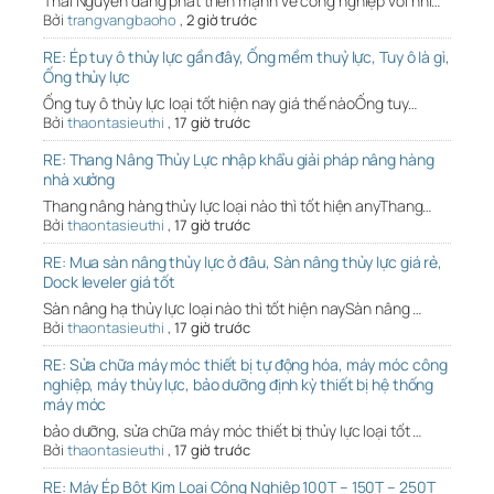
Thái Nguyên đang phát triển mạnh về công nghiệp với nhi…
Bởi
trangvangbaoho
,
2 giờ trước
RE: Ép tuy ô thủy lực gần đây, Ống mềm thuỷ lực, Tuy ô là gì,
Ống thủy lực
Ống tuy ô thủy lực loại tốt hiện nay giá thế nàoỐng tuy…
Bởi
thaontasieuthi
,
17 giờ trước
RE: Thang Nâng Thủy Lực nhập khẩu giải pháp nâng hàng
nhà xưởng
Thang nâng hàng thủy lực loại nào thì tốt hiện anyThang…
Bởi
thaontasieuthi
,
17 giờ trước
RE: Mua sàn nâng thủy lực ở đâu, Sàn nâng thủy lực giá rẻ,
Dock leveler giá tốt
Sàn nâng hạ thủy lực loại nào thì tốt hiện naySàn nâng …
Bởi
thaontasieuthi
,
17 giờ trước
RE: Sửa chữa máy móc thiết bị tự động hóa, máy móc công
nghiệp, máy thủy lực, bảo dưỡng định kỳ thiết bị hệ thống
máy móc
bảo dưỡng, sửa chữa máy móc thiết bị thủy lực loại tốt …
Bởi
thaontasieuthi
,
17 giờ trước
RE: Máy Ép Bột Kim Loại Công Nghiệp 100T – 150T – 250T