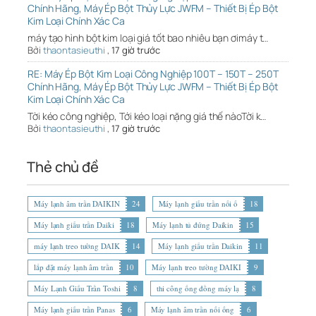
Chính Hãng, Máy Ép Bột Thủy Lực JWFM – Thiết Bị Ép Bột
Kim Loại Chính Xác Ca
máy tạo hình bột kim loại giá tốt bao nhiêu bạn ơimáy t…
Bởi
thaontasieuthi
,
17 giờ trước
RE: Máy Ép Bột Kim Loại Công Nghiệp 100T – 150T – 250T
Chính Hãng, Máy Ép Bột Thủy Lực JWFM – Thiết Bị Ép Bột
Kim Loại Chính Xác Ca
Tời kéo công nghiệp, Tới kéo loại nặng giá thế nàoTời k…
Bởi
thaontasieuthi
,
17 giờ trước
Thẻ chủ đề
Máy lạnh âm trần DAIKIN
24
Máy lạnh giấu trần nối ố
18
Máy lạnh giấu trần Daiki
18
Máy lạnh tủ đứng Daikin
15
máy lạnh treo tường DAIK
14
Máy lạnh giấu trần Daikin
11
lắp đặt máy lạnh âm trần
10
Máy lạnh treo tường DAIKI
9
Máy Lạnh Giấu Trần Toshi
8
thi công ống đồng máy lạ
8
Máy lạnh giấu trần Panas
6
Máy lạnh âm trần nối ống
6