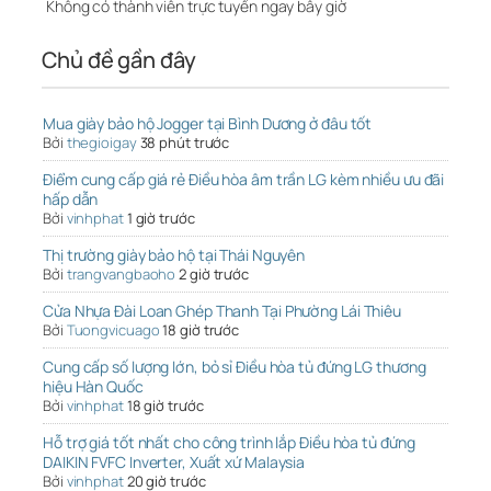
Không có thành viên trực tuyến ngay bây giờ
Chủ đề gần đây
Mua giày bảo hộ Jogger tại Bình Dương ở đâu tốt
Bởi
thegioigay
38 phút trước
Điểm cung cấp giá rẻ Điều hòa âm trần LG kèm nhiều ưu đãi
hấp dẫn
Bởi
vinhphat
1 giờ trước
Thị trường giày bảo hộ tại Thái Nguyên
Bởi
trangvangbaoho
2 giờ trước
Cửa Nhựa Đài Loan Ghép Thanh Tại Phường Lái Thiêu
Bởi
Tuongvicuago
18 giờ trước
Cung cấp số lượng lớn, bỏ sỉ Điều hòa tủ đứng LG thương
hiệu Hàn Quốc
Bởi
vinhphat
18 giờ trước
Hỗ trợ giá tốt nhất cho công trình lắp Điều hòa tủ đứng
DAIKIN FVFC Inverter, Xuất xứ Malaysia
Bởi
vinhphat
20 giờ trước