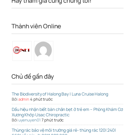
Hãy tham gia cùng chúng tôi!
Thành viên Online
Chủ đề gần đây
The Biodiversity of Halong Bay | Luna Cruise Halong
Bởi
admin
4 phút trước
Dấu hiệu nhận biết bàn chân bẹt ở trẻ em – Phòng Khám Cơ
Xương Khớp Usac Chiropractic
Bởi
uyenuyen01
7 phút trước
Thùng rác bảo vệ môi trường giá rẻ- thùng rác 120l 240l