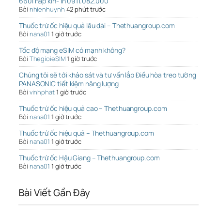
660l nắp kín- lh 0911.082.000
Bởi
nhienhuynh
42 phút trước
Thuốc trừ ốc hiệu quả lâu dài – Thethuangroup.com
Bởi
nana01
1 giờ trước
Tốc độ mạng eSIM có mạnh không?
Bởi
ThegioieSIM
1 giờ trước
Chúng tôi sẽ tới khảo sát và tư vấn lắp Điều hòa treo tường
PANASONIC tiết kiệm năng lượng
Bởi
vinhphat
1 giờ trước
Thuốc trừ ốc hiệu quả cao – Thethuangroup.com
Bởi
nana01
1 giờ trước
Thuốc trừ ốc hiệu quả – Thethuangroup.com
Bởi
nana01
1 giờ trước
Thuốc trừ ốc Hậu Giang – Thethuangroup.com
Bởi
nana01
1 giờ trước
Bài Viết Gần Đây