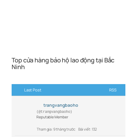
Top cửa hàng bảo hộ lao động tại Bắc
Ninh
Last Post
RSS
trangvangbaoho
(@trangvangbaoho)
Reputable Member
Tham gia: 9 tháng trước
Bài viết: 132