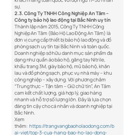
khách hàng toàn quốc với đội ngũ 11–50 nhân
sự.
2.3. Công Ty TNHH Công Nghiệp An Tâm –
Công ty bảo hộ lao động tại Bắc Ninh uy tín
Thành lập năm 2015, Công Ty TNHH Công
Nghiệp An Tâm (Bảo Hộ Lao Động An Tâm) là
đơn vị cung cấp thiết bị bảo hộ lao động và đồ
phòng sạch uy tín tại Bắc Ninh và toàn quốc.
Doanh nghiệp sở hữu danh mục sản phẩm đa
dạng như quần áo bảo hộ, găng tay Nitrile,
khẩu trang 3M, giày bảo hộ, mũ bảo hộ, khăn
lau và đồ phòng sạch, phục vụ nhà máy – khu
công nghiệp – xây dựng. Với phương châm
“Trung thực – Tận tâm – Giữ chữ tín”, An Tâm
cam kết chất lượng, giá hợp lý, giao hàng
nhanh và hỗ trợ số lượng lớn. Đây là lựa chọn
đáng tin cậy cho cá nhân và doanh nghiệp tại
Bắc Ninh.
Xem
thêm:
https://trangvangbaoholaodong.com/b
ai-viet/top-3-cua-hang-bao-ho-lao-dong-