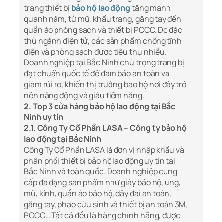
trang thiết bị
bảo hộ lao động
tăng mạnh
quanh năm, từ mũ, khẩu trang, găng tay đến
quần áo phòng sạch và thiết bị PCCC. Do đặc
thù ngành điện tử, các sản phẩm chống tĩnh
điện và phòng sạch được tiêu thụ nhiều.
Doanh nghiệp tại Bắc Ninh chú trọng trang bị
đạt chuẩn quốc tế để đảm bảo an toàn và
giảm rủi ro, khiến thị trường bảo hộ nơi đây trở
nên năng động và giàu tiềm năng.
2. Top 3 cửa hàng bảo hộ lao động tại Bắc
Ninh uy tín
2.1. Công Ty Cổ Phần LASA – Công ty bảo hộ
lao động tại Bắc Ninh
Công Ty Cổ Phần LASA là đơn vị nhập khẩu và
phân phối thiết bị bảo hộ lao động uy tín tại
Bắc Ninh và toàn quốc. Doanh nghiệp cung
cấp đa dạng sản phẩm như giày bảo hộ, ủng,
mũ, kính, quần áo bảo hộ, dây đai an toàn,
găng tay, phao cứu sinh và thiết bị an toàn 3M,
PCCC… Tất cả đều là hàng chính hãng, được