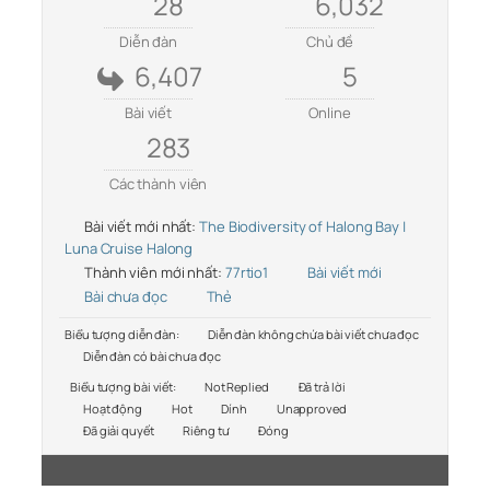
28
6,032
Diễn đàn
Chủ đề
6,407
5
Bài viết
Online
283
Các thành viên
Bài viết mới nhất:
The Biodiversity of Halong Bay |
Luna Cruise Halong
Thành viên mới nhất:
77rtio1
Bài viết mới
Bài chưa đọc
Thẻ
Biểu tượng diễn đàn:
Diễn đàn không chứa bài viết chưa đọc
Diễn đàn có bài chưa đọc
Biểu tượng bài viết:
Not Replied
Đã trả lời
Hoạt động
Hot
Dính
Unapproved
Đã giải quyết
Riêng tư
Đóng