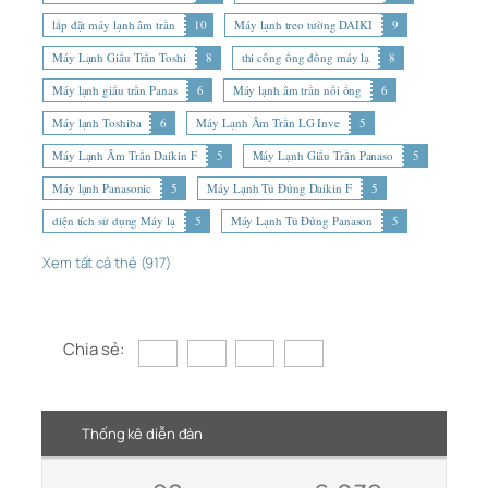
lắp đặt máy lạnh âm trần
10
Máy lạnh treo tường DAIKI
9
Máy Lạnh Giấu Trần Toshi
8
thi công ống đồng máy lạ
8
Máy lạnh giấu trần Panas
6
Máy lạnh âm trần nối ống
6
Máy lạnh Toshiba
6
Máy Lạnh Âm Trần LG Inve
5
Máy Lạnh Âm Trần Daikin F
5
Máy Lạnh Giấu Trần Panaso
5
Máy lạnh Panasonic
5
Máy Lạnh Tủ Đứng Daikin F
5
diện tích sử dụng Máy lạ
5
Máy Lạnh Tủ Đứng Panason
5
Xem tất cả thẻ (917)
Chia sẻ:
Thống kê diễn đàn