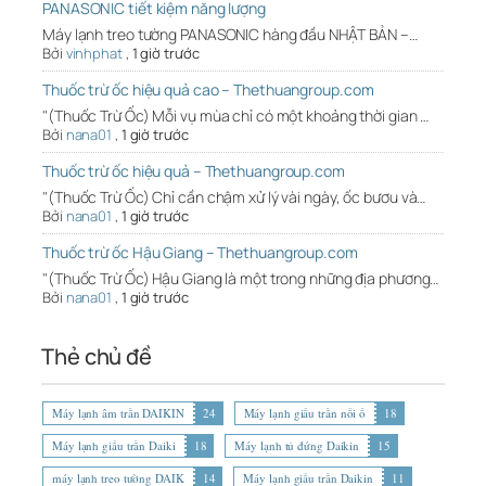
PANASONIC tiết kiệm năng lượng
Máy lạnh treo tường PANASONIC hàng đầu NHẬT BẢN –…
Bởi
vinhphat
,
1 giờ trước
Thuốc trừ ốc hiệu quả cao – Thethuangroup.com
"(Thuốc Trừ Ốc) Mỗi vụ mùa chỉ có một khoảng thời gian …
Bởi
nana01
,
1 giờ trước
Thuốc trừ ốc hiệu quả – Thethuangroup.com
"(Thuốc Trừ Ốc) Chỉ cần chậm xử lý vài ngày, ốc bươu và…
Bởi
nana01
,
1 giờ trước
Thuốc trừ ốc Hậu Giang – Thethuangroup.com
"(Thuốc Trừ Ốc) Hậu Giang là một trong những địa phương…
Bởi
nana01
,
1 giờ trước
Thẻ chủ đề
Máy lạnh âm trần DAIKIN
24
Máy lạnh giấu trần nối ố
18
Máy lạnh giấu trần Daiki
18
Máy lạnh tủ đứng Daikin
15
máy lạnh treo tường DAIK
14
Máy lạnh giấu trần Daikin
11