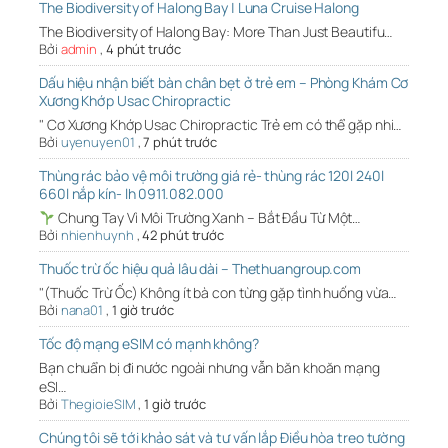
The Biodiversity of Halong Bay | Luna Cruise Halong
The Biodiversity of Halong Bay: More Than Just Beautifu…
Bởi
admin
,
4 phút trước
Dấu hiệu nhận biết bàn chân bẹt ở trẻ em – Phòng Khám Cơ
Xương Khớp Usac Chiropractic
" Cơ Xương Khớp Usac Chiropractic Trẻ em có thể gặp nhi…
Bởi
uyenuyen01
,
7 phút trước
Thùng rác bảo vệ môi trường giá rẻ- thùng rác 120l 240l
660l nắp kín- lh 0911.082.000
Chung Tay Vì Môi Trường Xanh – Bắt Đầu Từ Một…
Bởi
nhienhuynh
,
42 phút trước
Thuốc trừ ốc hiệu quả lâu dài – Thethuangroup.com
"(Thuốc Trừ Ốc) Không ít bà con từng gặp tình huống vừa…
Bởi
nana01
,
1 giờ trước
Tốc độ mạng eSIM có mạnh không?
Bạn chuẩn bị đi nước ngoài nhưng vẫn băn khoăn mạng
eSI…
Bởi
ThegioieSIM
,
1 giờ trước
Chúng tôi sẽ tới khảo sát và tư vấn lắp Điều hòa treo tường