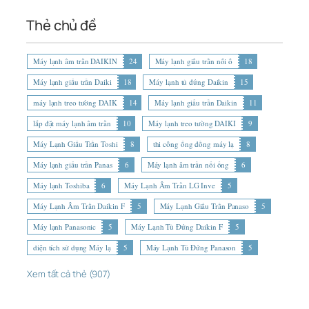
Thẻ chủ đề
Máy lạnh âm trần DAIKIN
24
Máy lạnh giấu trần nối ố
18
Máy lạnh giấu trần Daiki
18
Máy lạnh tủ đứng Daikin
15
máy lạnh treo tường DAIK
14
Máy lạnh giấu trần Daikin
11
lắp đặt máy lạnh âm trần
10
Máy lạnh treo tường DAIKI
9
Máy Lạnh Giấu Trần Toshi
8
thi công ống đồng máy lạ
8
Máy lạnh giấu trần Panas
6
Máy lạnh âm trần nối ống
6
Máy lạnh Toshiba
6
Máy Lạnh Âm Trần LG Inve
5
Máy Lạnh Âm Trần Daikin F
5
Máy Lạnh Giấu Trần Panaso
5
Máy lạnh Panasonic
5
Máy Lạnh Tủ Đứng Daikin F
5
diện tích sử dụng Máy lạ
5
Máy Lạnh Tủ Đứng Panason
5
Xem tất cả thẻ (907)