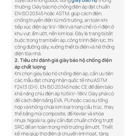
tuyệt đối không được dùng
giày bảo hộ
thông
thường. Giày bảo hộ chống điện áp đạt chuẩn
EN ISO 20345 hoặc ASTM, giúp cách điện,
chống truyền điện từ môi trường, an toàn khi
tiếp xúc điện áp 1kV–18kV và hạn chế rò rỉ điện ở
khu vực ẩm ướt, nền kim loại. Đây là trang bị bắt
buộc trong trạm biến áp, công trình điện lực, thi
công đường dây, xưởng thiết bị điện và hệ thống
điện tòa nhà.
2. Tiêu chí đánh giá giày bảo hộ chống điện
áp chất lượng
Khi chọn giày bảo hộ chống điện áp, cần ưu tiên
các mẫu đạt chứng nhận quốc tế như ASTM
F2413 (EH), EN ISO 20345 hoặc CE để đảm bảo
khả năng chịu điện áp từ 6kV–18kV. Giày phải có
đế cách điện bằng EVA, PU hoặc cao su tổng
hợp và không chứa kim loại trong cấu trúc, thay
thế bằng mũi composite, đế Kevlar và khóa
nhựa. Ngoài ra, giày cần đạt chuẩn chống trượt
SRC để an toàn trong môi trường ẩm ướt. Thiết
kế nhẹ giúp thợ điện di chuyển linh hoạt, tăng