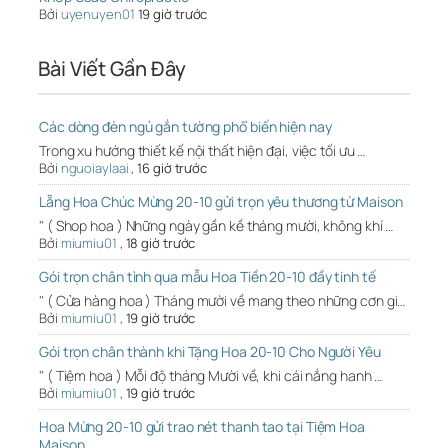
Bởi
uyenuyen01
19 giờ trước
Bài Viết Gần Đây
Các dòng đèn ngủ gắn tường phổ biến hiện nay
Trong xu hướng thiết kế nội thất hiện đại, việc tối ưu …
Bởi
nguoiaylaai
,
16 giờ trước
Lẵng Hoa Chúc Mừng 20-10 gửi trọn yêu thương từ Maison
" ( Shop hoa ) Những ngày gần kề tháng mười, không khí …
Bởi
miumiu01
,
18 giờ trước
Gói trọn chân tình qua mẫu Hoa Tiền 20-10 đầy tinh tế
" ( Cửa hàng hoa ) Tháng mười về mang theo những cơn gi…
Bởi
miumiu01
,
19 giờ trước
Gói trọn chân thành khi Tặng Hoa 20-10 Cho Người Yêu
" ( Tiệm hoa ) Mỗi độ tháng Mười về, khi cái nắng hanh …
Bởi
miumiu01
,
19 giờ trước
Hoa Mừng 20-10 gửi trao nét thanh tao tại Tiệm Hoa
Maison