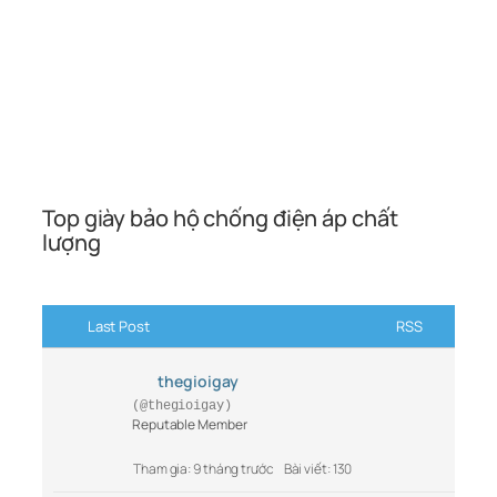
Top giày bảo hộ chống điện áp chất
lượng
Last Post
RSS
thegioigay
(@thegioigay)
Reputable Member
Tham gia: 9 tháng trước
Bài viết: 130