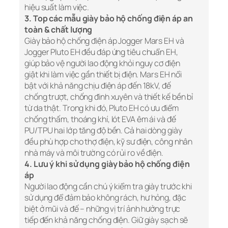
hiệu suất làm việc.
3. Top các mẫu giày bảo hộ chống điện áp an
toàn & chất lượng
Giày bảo hộ chống điện áp Jogger Mars EH và
Jogger Pluto EH đều đáp ứng tiêu chuẩn EH,
giúp bảo vệ người lao động khỏi nguy cơ điện
giật khi làm việc gần thiết bị điện. Mars EH nổi
bật với khả năng chịu điện áp đến 18kV, đế
chống trượt, chống đinh xuyên và thiết kế bền bỉ
từ da thật. Trong khi đó, Pluto EH có ưu điểm
chống thấm, thoáng khí, lót EVA êm ái và đế
PU/TPU hai lớp tăng độ bền. Cả hai dòng giày
đều phù hợp cho thợ điện, kỹ sư điện, công nhân
nhà máy và môi trường có rủi ro về điện.
4. Lưu ý khi sử dụng giày bảo hộ chống điện
áp
Người lao động cần chú ý kiểm tra giày trước khi
sử dụng để đảm bảo không rách, hư hỏng, đặc
biệt ở mũi và đế – những vị trí ảnh hưởng trực
tiếp đến khả năng chống điện. Giữ giày sạch sẽ