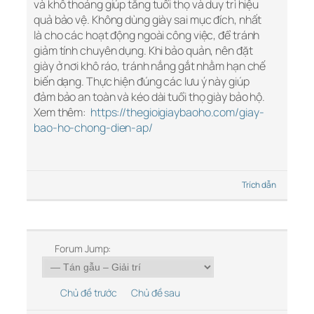
và khô thoáng giúp tăng tuổi thọ và duy trì hiệu
quả bảo vệ. Không dùng giày sai mục đích, nhất
là cho các hoạt động ngoài công việc, để tránh
giảm tính chuyên dụng. Khi bảo quản, nên đặt
giày ở nơi khô ráo, tránh nắng gắt nhằm hạn chế
biến dạng. Thực hiện đúng các lưu ý này giúp
đảm bảo an toàn và kéo dài tuổi thọ giày bảo hộ.
Xem thêm:
https://thegioigiaybaoho.com/giay-
bao-ho-chong-dien-ap/
Trích dẫn
Forum Jump:
Chủ đề trước
Chủ đề sau