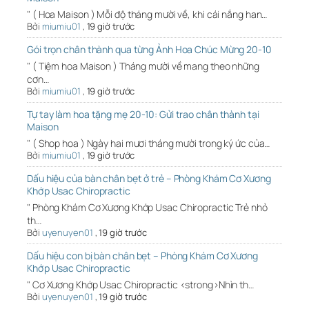
" ( Hoa Maison ) Mỗi độ tháng mười về, khi cái nắng han…
Bởi
miumiu01
,
19 giờ trước
Gói trọn chân thành qua từng Ảnh Hoa Chúc Mừng 20-10
" ( Tiệm hoa Maison ) Tháng mười về mang theo những
cơn…
Bởi
miumiu01
,
19 giờ trước
Tự tay làm hoa tặng mẹ 20-10: Gửi trao chân thành tại
Maison
" ( Shop hoa ) Ngày hai mươi tháng mười trong ký ức của…
Bởi
miumiu01
,
19 giờ trước
Dấu hiệu của bàn chân bẹt ở trẻ – Phòng Khám Cơ Xương
Khớp Usac Chiropractic
" Phòng Khám Cơ Xương Khớp Usac Chiropractic Trẻ nhỏ
th…
Bởi
uyenuyen01
,
19 giờ trước
Dấu hiệu con bị bàn chân bẹt – Phòng Khám Cơ Xương
Khớp Usac Chiropractic
" Cơ Xương Khớp Usac Chiropractic <strong>Nhìn th…
Bởi
uyenuyen01
,
19 giờ trước