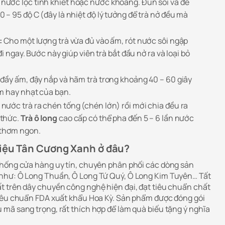
nước lọc tinh khiết hoặc nước khoáng. Đun sôi và để
– 95 độ C (đây là nhiệt độ lý tưởng để trà nở đều mà
:
Cho một lượng trà vừa đủ vào ấm, rót nước sôi ngập
đi ngay. Bước này giúp viên trà bắt đầu nở ra và loại bỏ
 đầy ấm, đậy nắp và hãm trà trong khoảng 40 – 60 giây
m hay nhạt của bạn.
 nước trà ra chén tống (chén lớn) rồi mới chia đều ra
 thức.
Trà ô long
cao cấp có thể pha đến 5 – 6 lần nước
 thơm ngon.
hiệu Tân Cương Xanh ở đâu?
thống cửa hàng uy tín, chuyên phân phối các dòng sản
hư: Ô Long Thuần, Ô Long Tứ Quý, Ô Long Kim Tuyên… Tất
 trên dây chuyền công nghệ hiện đại, đạt tiêu chuẩn chất
tiêu chuẩn FDA xuất khẩu Hoa Kỳ. Sản phẩm được đóng gói
mã sang trọng, rất thích hợp để làm quà biếu tặng ý nghĩa