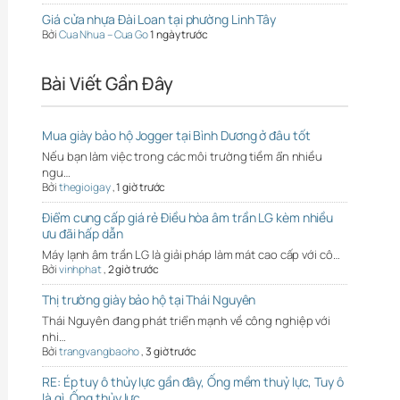
Giá cửa nhựa Đài Loan tại phường Linh Tây
Bởi
Cua Nhua – Cua Go
1 ngày trước
Bài Viết Gần Đây
Mua giày bảo hộ Jogger tại Bình Dương ở đâu tốt
Nếu bạn làm việc trong các môi trường tiềm ẩn nhiều
ngu…
Bởi
thegioigay
,
1 giờ trước
Điểm cung cấp giá rẻ Điều hòa âm trần LG kèm nhiều
ưu đãi hấp dẫn
Máy lạnh âm trần LG là giải pháp làm mát cao cấp với cô…
Bởi
vinhphat
,
2 giờ trước
Thị trường giày bảo hộ tại Thái Nguyên
Thái Nguyên đang phát triển mạnh về công nghiệp với
nhi…
Bởi
trangvangbaoho
,
3 giờ trước
RE: Ép tuy ô thủy lực gần đây, Ống mềm thuỷ lực, Tuy ô
là gì, Ống thủy lực