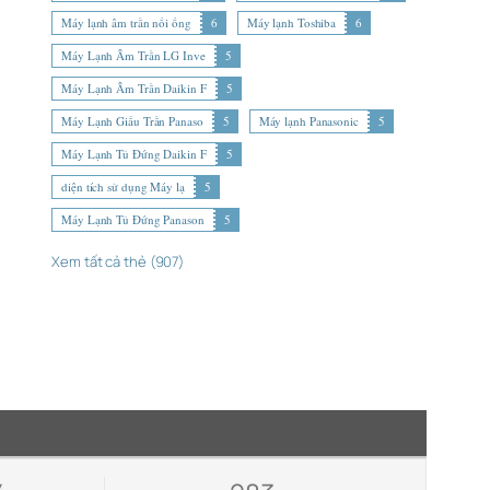
Máy lạnh âm trần nối ống
6
Máy lạnh Toshiba
6
Máy Lạnh Âm Trần LG Inve
5
Máy Lạnh Âm Trần Daikin F
5
Máy Lạnh Giấu Trần Panaso
5
Máy lạnh Panasonic
5
Máy Lạnh Tủ Đứng Daikin F
5
diện tích sử dụng Máy lạ
5
Máy Lạnh Tủ Đứng Panason
5
Xem tất cả thẻ (907)