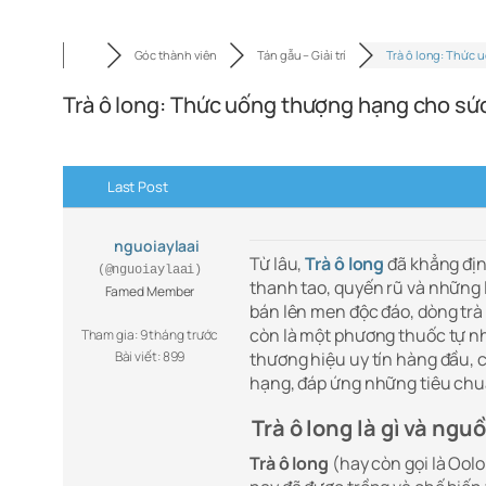
Góc thành viên
Tán gẫu – Giải trí
Trà ô long: Thức 
Trà ô long: Thức uống thượng hạng cho sứ
Last Post
nguoiaylaai
Từ lâu,
Trà ô long
đã khẳng định
(@nguoiaylaai)
thanh tao, quyến rũ và những l
Famed Member
bán lên men độc đáo, dòng trà
còn là một phương thuốc tự nh
Tham gia: 9 tháng trước
Bài viết: 899
thương hiệu uy tín hàng đầu,
hạng, đáp ứng những tiêu chu
Trà ô long là gì và ngu
Trà ô long
(hay còn gọi là Oolo