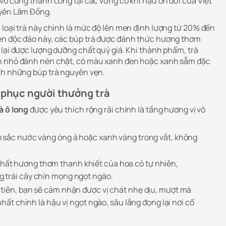
vô cùng thành công tại các vùng có khí hậu ôn đới của Việt
uyên Lâm Đồng.
 loại trà này chính là mức độ lên men định lượng từ 20% đến
en độc đáo này, các búp trà được đánh thức hương thơm
 lại được lượng dưỡng chất quý giá. Khi thành phẩm, trà
n nhỏ đánh nén chặt, có màu xanh đen hoặc xanh sẫm đặc
nh những búp trà nguyên vẹn.
h phục người thưởng trà
à ô long
được yêu thích rộng rãi chính là tầng hương vị vô
o sắc nước vàng óng ả hoặc xanh vàng trong vắt, không
hất hương thơm thanh khiết của hoa cỏ tự nhiên,
 trái cây chín mọng ngọt ngào.
iên, bạn sẽ cảm nhận được vị chát nhẹ dịu, mượt mà
nhất chính là hậu vị ngọt ngào, sâu lắng đọng lại nơi cổ