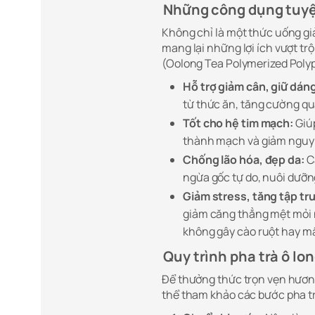
Những công dụng tuyệt 
Không chỉ là một thức uống giả
mang lại những lợi ích vượt t
(Oolong Tea Polymerized Polyp
Hỗ trợ giảm cân, giữ dáng
từ thức ăn, tăng cường quá
Tốt cho hệ tim mạch:
Giúp
thành mạch và giảm nguy 
Chống lão hóa, đẹp da:
C
ngừa gốc tự do, nuôi dưỡng
Giảm stress, tăng tập tr
giảm căng thẳng mệt mỏi n
không gây cào ruột hay m
Quy trình pha trà ô lo
Để thưởng thức trọn vẹn hương
thể tham khảo các bước pha t