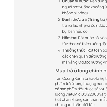
Chuẩn bị nước:
Nên dùng 
nguội bớt xuống khoảng 90 
không bị nồng).
Đánh thức trà (Tráng trà)
trà rồi lắc nhẹ và đổ nước 
bụi bẩn nếu có.
Hãm trà:
Rót nước sôi vào
tùy theo sở thích uống đậ
Thưởng thức:
Rót toàn bộ
các chén quân để thưởng
mà vẫn giữ được hương vị
Mua trà ô long chính 
Tân Cương Xanh tự hào là hệ 
phẩm
trà ô long
thượng hạng n
cả sản phẩm đều được sản xuất
lượng VietGAP, ISO 22000 và 
hút chân không cẩn thận, mẫu 
cho người thân, đối tác.