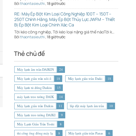
Bởi
thaontasieuthi
,
18 giờ trước
RE: Máy Ép Bột Kim Loại Công Nghiệp 100T – 150T –
250T Chính Hãng, Máy Ép Bột Thủy Lực JWFM – Thiết
Bị Ép Bột Kim Loại Chính Xác Ca
Tời kéo công nghiệp, Tới kéo loại nặng giá thế nàoTời k…
Bởi
thaontasieuthi
,
18 giờ trước
Thẻ chủ đề
Máy lạnh âm trần DAIKIN
24
Máy lạnh giấu trần nối ố
18
Máy lạnh giấu trần Daiki
18
Máy lạnh tủ đứng Daikin
15
máy lạnh treo tường DAIK
14
Máy lạnh giấu trần Daikin
11
lắp đặt máy lạnh âm trần
10
Máy lạnh treo tường DAIKI
9
Máy Lạnh Giấu Trần Toshi
8
thi công ống đồng máy lạ
8
Máy lạnh giấu trần Panas
6