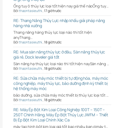
Ống tuy ô thủy lực loại tốt hiện nay giá thế nàoỐng tuy…
Bởi
thaontasieuthi
,
17 giờ trước
RE: Thang Nâng Thủy Lực nhập khẩu giải pháp nâng
hàng nhà xưởng
Thang nâng hàng thủy lực loại nào thì tốt hiện
anyThang…
Bởi
thaontasieuthi
,
18 giờ trước
RE: Mua sàn nâng thủy lực ở đâu, Sàn nâng thủy lực
giá rẻ, Dock leveler giá tốt
Sàn nâng hạ thủy lực loại nào thì tốt hiện naySàn nâng …
Bởi
thaontasieuthi
,
18 giờ trước
RE: Sửa chữa máy móc thiết bị tự động hóa, máy móc
công nghiệp, máy thủy lực, bảo dưỡng định kỳ thiết bị
hệ thống máy móc
bảo dưỡng, sửa chữa máy móc thiết bị thủy lực loại tốt …
Bởi
thaontasieuthi
,
18 giờ trước
RE: Máy Ép Bột Kim Loại Công Nghiệp 100T – 150T –
250T Chính Hãng, Máy Ép Bột Thủy Lực JWFM – Thiết
Bị Ép Bột Kim Loại Chính Xác Ca
máy tạo hình bột kim loại giá tốt bao nhiêu bạn ơimáy t…