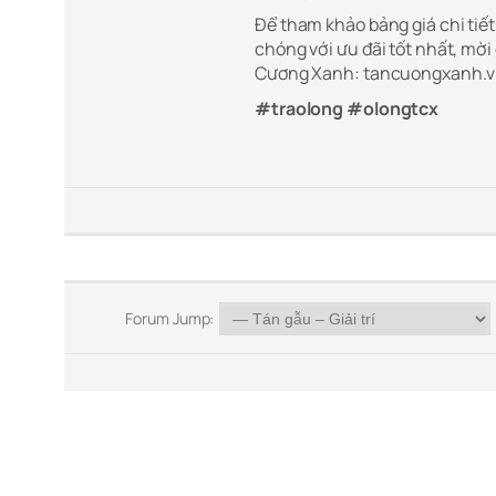
Để tham khảo bảng giá chi ti
chóng với ưu đãi tốt nhất, mời
Cương Xanh: tancuongxanh.vn
#traolong #olongtcx
Forum Jump: