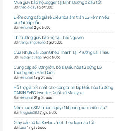
Mua giày bảo hộ Jogger tại Bình Dương ở đâu tốt
Bởi
thegioigay
1 giờ trước
Điểm cung cấp giá rẻ Điều hòa âm trần LG kèm nhiều
ưu đãi hấp dẫn
Bởi
vinhphat
2 giờ trước
Thị trường giày bảo hộ tại Thái Nguyên
Bởi
trangvangbaoho
3 giờ trước
Cửa Nhựa Đài Loan Ghép Thanh Tại Phường Lái Thiêu
Bởi
Tuongvicuago
19 giờ trước
Cung cấp số lượng lớn, bỏ sỉ Điều hòa tủ đứng LG
thương hiệu Hàn Quốc
Bởi
vinhphat
19 giờ trước
Hỗ trợ giá tốt nhất cho công trình lắp Điều hòa tủ đứng
DAIKIN FVFC Inverter, Xuất xứ Malaysia
Bởi
vinhphat
21 giờ trước
Nên mua eSIM trước ngày đi khoảng bao nhiêu lâu?
Bởi
ThegioieSIM
21 giờ trước
Giày bảo hộ lót Kevlar và lót thép loại nào tốt
Bởi
Lasa
1 ngày trước