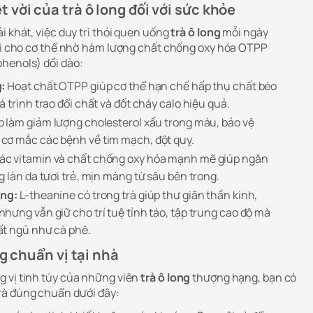
vời của trà ô long đối với sức khỏe
i khát, việc duy trì thói quen uống
trà ô long
mỗi ngày
rội cho cơ thể nhờ hàm lượng chất chống oxy hóa OTPP
henols) dồi dào:
:
Hoạt chất OTPP giúp cơ thể hạn chế hấp thụ chất béo
 trình trao đổi chất và đốt cháy calo hiệu quả.
 làm giảm lượng cholesterol xấu trong máu, bảo vệ
cơ mắc các bệnh về tim mạch, đột quỵ.
ác vitamin và chất chống oxy hóa mạnh mẽ giúp ngăn
 làn da tươi trẻ, mịn màng từ sâu bên trong.
ung:
L-theanine có trong trà giúp thư giãn thần kinh,
hưng vẫn giữ cho trí tuệ tỉnh táo, tập trung cao độ mà
ất ngủ như cà phê.
ng chuẩn vị tại nhà
 vị tinh túy của những viên
trà ô long
thượng hạng, bạn có
rà đúng chuẩn dưới đây: