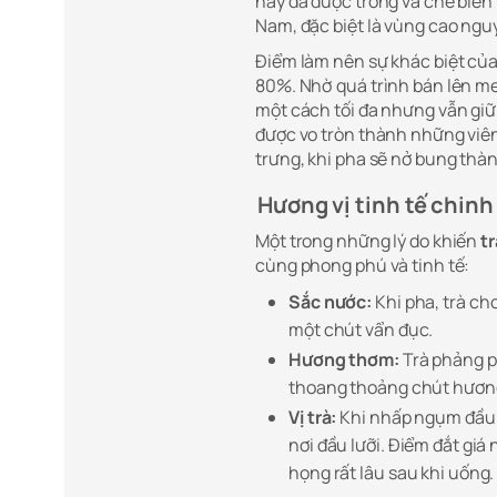
nay đã được trồng và chế biến 
Nam, đặc biệt là vùng cao ng
Điểm làm nên sự khác biệt của
80%. Nhờ quá trình bán lên m
một cách tối đa nhưng vẫn giữ
được vo tròn thành những viê
trưng, khi pha sẽ nở bung thà
Hương vị tinh tế chin
Một trong những lý do khiến
tr
cùng phong phú và tinh tế:
Sắc nước:
Khi pha, trà ch
một chút vẩn đục.
Hương thơm:
Trà phảng p
thoang thoảng chút hương
Vị trà:
Khi nhấp ngụm đầu t
nơi đầu lưỡi. Điểm đắt giá 
họng rất lâu sau khi uống.