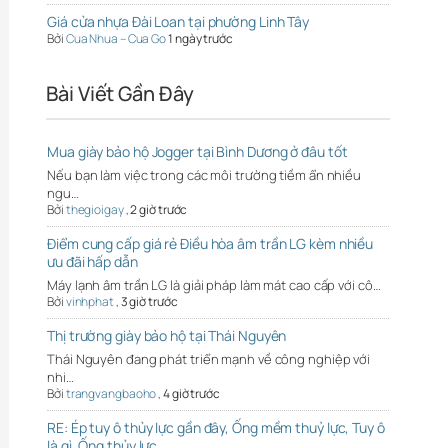
Giá cửa nhựa Đài Loan tại phường Linh Tây
Bởi
Cua Nhua – Cua Go
1 ngày trước
Bài Viết Gần Đây
Mua giày bảo hộ Jogger tại Bình Dương ở đâu tốt
Nếu bạn làm việc trong các môi trường tiềm ẩn nhiều
ngu…
Bởi
thegioigay
,
2 giờ trước
Điểm cung cấp giá rẻ Điều hòa âm trần LG kèm nhiều
ưu đãi hấp dẫn
Máy lạnh âm trần LG là giải pháp làm mát cao cấp với cô…
Bởi
vinhphat
,
3 giờ trước
Thị trường giày bảo hộ tại Thái Nguyên
Thái Nguyên đang phát triển mạnh về công nghiệp với
nhi…
Bởi
trangvangbaoho
,
4 giờ trước
RE: Ép tuy ô thủy lực gần đây, Ống mềm thuỷ lực, Tuy ô
là gì, Ống thủy lực