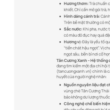
Hương thơm:
Trà chuẩn c
khiết. Chỉ cần mở gói trà
Hình dáng cánh trà:
Cánh 
Trên bề mặt thường có một
Sắc nước:
Khi pha, nước t
có màu đỏ đục hay quá đậ
Hương vị:
Đây là yếu tố q
“tiền chát hậu ngọt”. Vị c
ngọt sâu, bền bỉ nơi cổ họ
Tân Cương Xanh – Hệ thống c
đang tìm kiếm một địa chỉ hội 
(tancuongxanh.vn) chính là câ
huyết của người nghệ nhân:
Nguồn nguyên liệu đạt c
vùng chè Tân Cương Thái 
bảo không dư lượng thuốc 
Công nghệ chế biến hiện 
dây chuyền đóng gói hút c