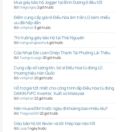
Mua giày bảo hộ Jogger tại Bình Dương ở đâu tốt
Bởi
thegioigay
2 giờ trước
Điểm cung cấp giá rẻ Điều hòa âm trần LG kèm nhiều
ưu đãi hấp dẫn
Bởi
vinhphat
3 giờ trước
Thị trường giày bảo hộ tại Thái Nguyên
Bởi
trangvangbaoho
4 giờ trước
Cửa Nhựa Đài Loan Ghép Thanh Tại Phường Lái Thiêu
Bởi
Tuongvicuago
20 giờ trước
Cung cấp số lượng lớn, bỏ sỉ Điều hòa tủ đứng LG
thương hiệu Hàn Quốc
Bởi
vinhphat
20 giờ trước
Hỗ trợ giá tốt nhất cho công trình lắp Điều hòa tủ đứng
DAIKIN FVFC Inverter, Xuất xứ Malaysia
Bởi
vinhphat
22 giờ trước
Nên mua eSIM trước ngày đi khoảng bao nhiêu lâu?
Bởi
ThegioieSIM
22 giờ trước
Giày bảo hộ lót Kevlar và lót thép loại nào tốt
Bởi
Lasa
1 ngày trước