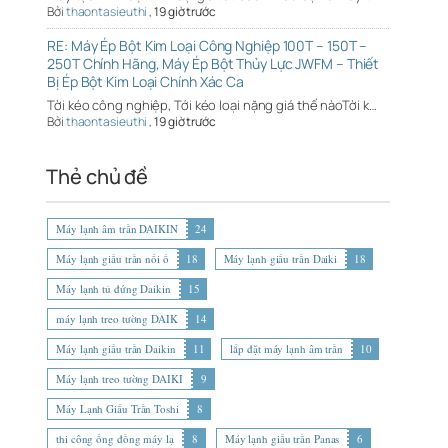
Bởi
thaontasieuthi
,
19 giờ trước
RE: Máy Ép Bột Kim Loại Công Nghiệp 100T – 150T –
250T Chính Hãng, Máy Ép Bột Thủy Lực JWFM – Thiết
Bị Ép Bột Kim Loại Chính Xác Ca
Tời kéo công nghiệp, Tới kéo loại nặng giá thế nàoTời k…
Bởi
thaontasieuthi
,
19 giờ trước
Thẻ chủ đề
Máy lạnh âm trần DAIKIN
24
Máy lạnh giấu trần nối ố
18
Máy lạnh giấu trần Daiki
18
Máy lạnh tủ đứng Daikin
15
máy lạnh treo tường DAIK
14
Máy lạnh giấu trần Daikin
11
lắp đặt máy lạnh âm trần
10
Máy lạnh treo tường DAIKI
9
Máy Lạnh Giấu Trần Toshi
8
thi công ống đồng máy lạ
8
Máy lạnh giấu trần Panas
6