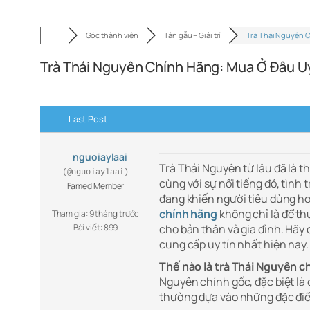
Góc thành viên
Tán gẫu – Giải trí
Trà Thái Nguyên 
Trà Thái Nguyên Chính Hãng: Mua Ở Đâu Uy 
Last Post
nguoiaylaai
Trà Thái Nguyên từ lâu đã là t
(@nguoiaylaai)
cùng với sự nổi tiếng đó, tình
Famed Member
đang khiến người tiêu dùng h
chính hãng
không chỉ là để t
Tham gia: 9 tháng trước
Bài viết: 899
cho bản thân và gia đình. Hãy
cung cấp uy tín nhất hiện nay.
Thế nào là trà Thái Nguyên 
Nguyên chính gốc, đặc biệt là
thường dựa vào những đặc điể