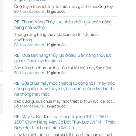
Ống tuy ô thủy lực loại tốt hiện nay giá thế nàoỐng tuy…
Bởi
thaontasieuthi
,
18 giờ trước
RE: Thang Nâng Thủy Lực nhập khẩu giải pháp nâng
hàng nhà xưởng
Thang nâng hàng thủy lực loại nào thì tốt hiện
anyThang…
Bởi
thaontasieuthi
,
19 giờ trước
RE: Mua sàn nâng thủy lực ở đâu, Sàn nâng thủy lực
giá rẻ, Dock leveler giá tốt
Sàn nâng hạ thủy lực loại nào thì tốt hiện naySàn nâng …
Bởi
thaontasieuthi
,
19 giờ trước
RE: Sửa chữa máy móc thiết bị tự động hóa, máy móc
công nghiệp, máy thủy lực, bảo dưỡng định kỳ thiết bị
hệ thống máy móc
bảo dưỡng, sửa chữa máy móc thiết bị thủy lực loại tốt …
Bởi
thaontasieuthi
,
19 giờ trước
RE: Máy Ép Bột Kim Loại Công Nghiệp 100T – 150T –
250T Chính Hãng, Máy Ép Bột Thủy Lực JWFM – Thiết
Bị Ép Bột Kim Loại Chính Xác Ca
máy tạo hình bột kim loại giá tốt bao nhiêu bạn ơimáy t…