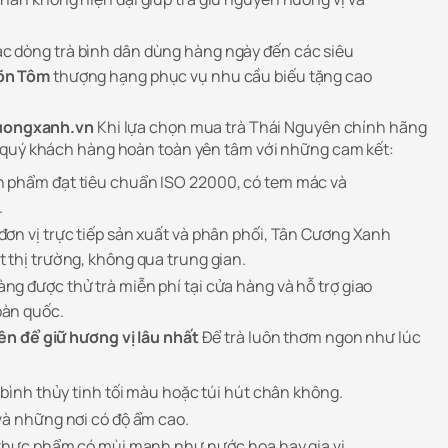
c dòng trà bình dân dùng hàng ngày đến các siêu
õn Tôm
thượng hạng phục vụ nhu cầu biếu tặng cao
ncuongxanh.vn
Khi lựa chọn mua trà Thái Nguyên chính hãng
 quý khách hàng hoàn toàn yên tâm với những cam kết:
 phẩm đạt tiêu chuẩn ISO 22000, có tem mác và
.
đơn vị trực tiếp sản xuất và phân phối, Tân Cương Xanh
 thị trường, không qua trung gian.
g được thử trà miễn phí tại cửa hàng và hỗ trợ giao
oàn quốc.
n để giữ hương vị lâu nhất
Để trà luôn thơm ngon như lúc
 bình thủy tinh tối màu hoặc túi hút chân không.
và những nơi có độ ẩm cao.
 thực phẩm có mùi mạnh như nước hoa hay gia vị.