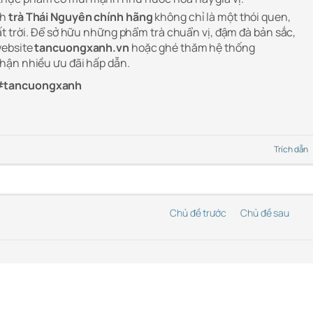
ch
trà Thái Nguyên chính hãng
không chỉ là một thói quen,
ất trời. Để sở hữu những phẩm trà chuẩn vị, đậm đà bản sắc,
website
tancuongxanh.vn
hoặc ghé thăm hệ thống
hận nhiều ưu đãi hấp dẫn.
#tancuongxanh
Trích dẫn
Chủ đề trước
Chủ đề sau