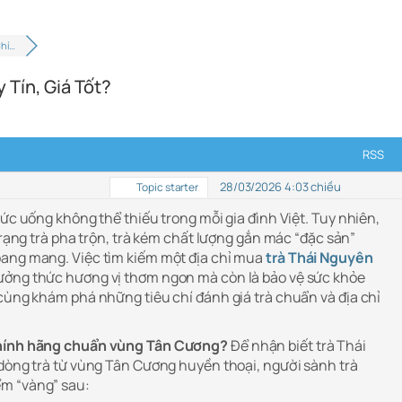
Chí…
Tín, Giá Tốt?
RSS
28/03/2026 4:03 chiều
Topic starter
hức uống không thể thiếu trong mỗi gia đình Việt. Tuy nhiên,
 trạng trà pha trộn, trà kém chất lượng gắn mác “đặc sản”
oang mang. Việc tìm kiếm một địa chỉ mua
trà Thái Nguyên
hưởng thức hương vị thơm ngon mà còn là bảo vệ sức khỏe
 cùng khám phá những tiêu chí đánh giá trà chuẩn và địa chỉ
chính hãng chuẩn vùng Tân Cương?
Để nhận biết trà Thái
 dòng trà từ vùng Tân Cương huyền thoại, người sành trà
m “vàng” sau: