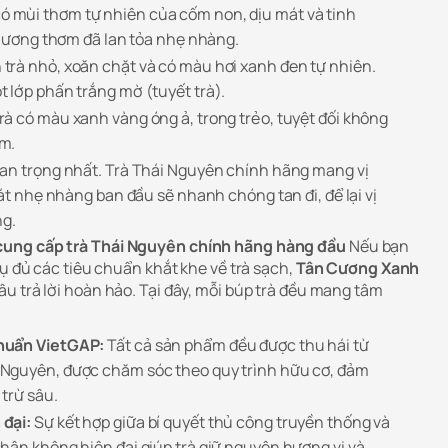
ó mùi thơm tự nhiên của cốm non, dịu mát và tinh
, hương thơm đã lan tỏa nhẹ nhàng.
trà nhỏ, xoăn chặt và có màu hơi xanh đen tự nhiên.
 lớp phấn trắng mờ (tuyết trà).
rà có màu xanh vàng óng ả, trong trẻo, tuyệt đối không
m.
uan trọng nhất. Trà Thái Nguyên chính hãng mang vị
hát nhẹ nhàng ban đầu sẽ nhanh chóng tan đi, để lại vị
ng.
ung cấp trà Thái Nguyên chính hãng hàng đầu
Nếu bạn
tụ đủ các tiêu chuẩn khắt khe về trà sạch,
Tân Cương Xanh
u trả lời hoàn hảo. Tại đây, mỗi búp trà đều mang tâm
huẩn VietGAP:
Tất cả sản phẩm đều được thu hái từ
Nguyên, được chăm sóc theo quy trình hữu cơ, đảm
trừ sâu.
đại:
Sự kết hợp giữa bí quyết thủ công truyền thống và
hân không hiện đại giúp trà giữ nguyên hương vị và