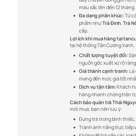
màu sắc lên đến 12 tháng.
Đa dạng phân khúc:
Từ cá
phẩm như
Trà Đinh
,
Trà N
cấp.
Lợi ích khi mua hàng tại ta
tại hệ thống Tân Cương Xanh,
Chất lượng tuyệt đối:
Sản
nguồn gốc xuất xứ rõ ràng
Giá thành cạnh tranh:
Là 
mang đến mức giá tốt nhất
Dịch vụ tận tâm:
Khách hàn
hàng nhanh chóng trên t
Cách bảo quản trà Thái Nguyê
mới mua, bạn nên lưu ý:
Đựng trà trong bình thiếc,
Tránh ánh nắng trực tiếp 
Không để trà gần các loại